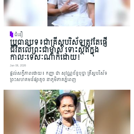
ជំនឿ
ប្រធានបទ៖ជាគ្រីស្តបរិស័ទត្រូវតែផ្ញើ
ជីវិតលើព្រះជាម្ចាស់ ទោះស្ថិតក្នុង
កាលៈទេសៈណាក៏ដោយ!
Jan 08, 2026
ផ្តល់សក្ខីភាពដោយ៖ កញ្ញា ជា សុវណ្ណច័ន្ទបុប្ផា គ្រីស្តបរិស័ទ
ព្រះសហគមន៍ផ្សាតូច នាភូមិភាគភ្នំពេញ