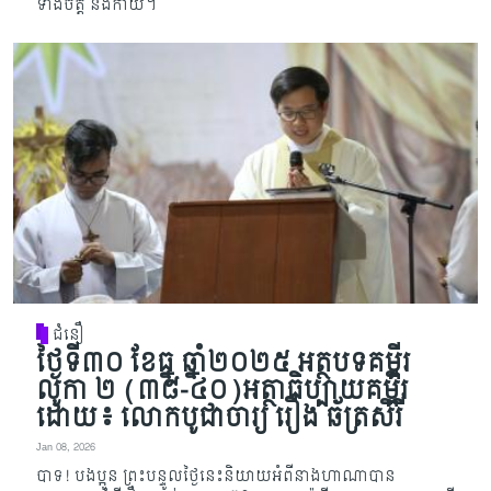
ទាំង​ចិត្ត និង​​កាយ​។
ជំនឿ
ថ្ងៃទី៣០ ខែធ្នូ ឆ្នាំ២០២៥ អត្ថបទគម្ពីរ
លូកា ២ (៣៨-៤០)អត្ថាធិប្បាយគម្ពីរ
ដោយ៖ លោកបូជាចារ្យ រឿង ឆ័ត្រសិរី
Jan 08, 2026
បាទ! បងប្អូន ព្រះបន្ទូលថ្ងៃនេះនិយាយអំពីនាងហាណាបាន