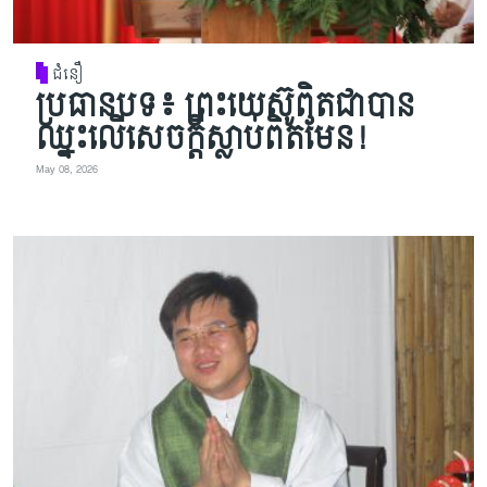
ជំនឿ
ប្រធានបទ៖ ព្រះយេស៊ូពិតជាបាន
ឈ្នះលើសេចក្តីស្លាប់ពិតមែន!
May 08, 2026