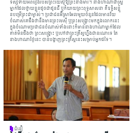
ទស្សទាយអំពីរឿ​ងរបស់ព្រះយេស៊ូឱ្យ​ព្រះ​នាង​ម៉ារី។ នាងហាណាជាស្ត្រី
ម្នាក់ដែលថ្វាយខ្លួនដូចជាដូនជី ឬក៏យាយព្រះពុទ្ធសាសនា គឺឧទ្ទិសខ្លួ​
ន​បម្រើ​ព្រះ​ជាម្ចាស់។ ប្រជាជនអ៊ីស្រាអែលមួយចំនួនដែលមានវ័យ
ចំណាស់គេដឹងថានឹងមានព្រះមេស៊ី ឬ​ព្រះសង្គ្រោះមកក្នុងលោកនេះ
ក្នុងចំណោមប្រជាជនចំណាស់ទាំងនោះក៏មាននាង​ហាណា​ម្នាក់​ដែល
គាត់​មិន​ដឹងថា ព្រះសង្គ្រោះ ឬហៅថាព្រះគ្រីស្ទហ្នឹងជានរណាទេ តែ
នាងហាណាថ្ងៃនេះ បានប​ង្ហាញព្រះ​គ្រីស្ត​នេះ​សម្រាប់អ្នកដទៃ។
ជំនឿ