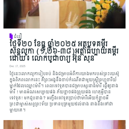
ជំនឿ
ថ្ងៃទី២០ ខែធ្នូ ឆ្នាំ២០២៥ អត្ថបទគម្ពីរ
សន្តលូកា (១,២៦-៣៨)អត្ថាធិប្បាយគម្ពីរ
ដោយ៖ លោកបូជាចារ្យ អ៊ុន សុន
Dec 17, 2025
ថ្ងៃនេះលោកលូការៀបរាប់ និងជម្រាបអំពីការយាងមករបស់ព្រះយេស៊ូ
ក្នុងពិភពលោកនេះ គឺ​ព្រះអង្គ​នឹ​ង​ចាប់​​កំណើតជាមួយស្ត្រីព្រហ្មចារីយ៍
ម្នាក់ដែលឈ្មោះម៉ារី។ ពេលទេវទូតបានជម្រាបសួរនាងម៉ារី ធ្វើ​ឲ្យ​នាង​
ម៉ារី ! មានអំណរសប្បាយផង ភ័យខ្លាចផងព្រួយផង ហេតុអ្វីបាន
ទេវទូត! មកជួបនាង? អញ្ចឹង​ទេ​វទូត​ប្រាប់ថាម៉ារីអើយកុំខ្លាចអី
ព្រះជាម្ចាស់សព្វព្រះទ័យ ប្រទានបុត្រមួយដល់នាង នាងនឹងទៅជា
ម្ដាយគេ។