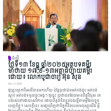
ជំនឿ
ថ្ងៃទី១៣ ខែធ្នូ ឆ្នាំ២០២៥អត្ថបទគម្ពីរ
ម៉ាថាយ ១៧,៩-១៣អត្ថាធិប្បាយគម្ពីរ
ដោយ៖ លោកបូជាចារ្យ អ៊ុន សុន
Dec 17, 2025
ដូច្នេះព្យាការីអេលីបានមកហើយ ប៉ុន្តែប្រជាជនអត់ចង់ជួប អត់ចង់
ស្ដាប់ អត់ចង់​ទទួល​ព្រះ​អង្គ​។ ដូច្នេះ ប្រជាជនដែលមានចិត្តរឹងរូស គេ
ចង់រស់នៅដោយសេរីភាព ដោយចិត្តគំនិតខ្លួន​ឯង​ធ្វើ​តាម​អ្វីដែលខ្លួន
ពេញចិត្ត។ សេចក្ដីនេះ សឲ្យឃើញថាចិត្តគំនិតរបស់មនុស្សយើង អ្វី