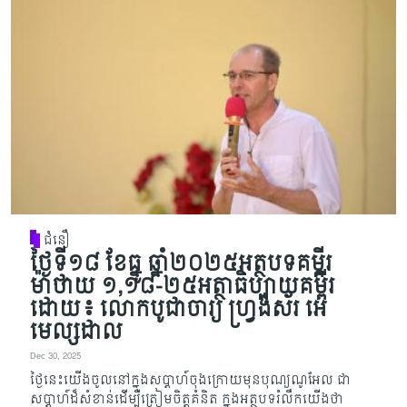
ជំនឿ
ថ្ងៃទី១៨ ខែធ្នូ ឆ្នាំ២០២៥អត្ថបទគម្ពីរ​​​​​​​​​​​​​​​​​​
ម៉ាថាយ ១,១៨-២៥អត្ថាធិប្បាយគម្ពីរ
ដោយ៖ លោកបូជាចារ្យ ហ្វ្រង់ស័រ អេ
មេល្សដាល
Dec 30, 2025
ថ្ងៃនេះយើងចូលនៅក្នុងសប្ដាហ៍ចុងក្រោយមុនបុណ្យណូអែល ជា
សប្ដាហ៍ដ៏សំខាន់ដើម្បី​ត្រៀមចិត្តគំនិត ក្នុងអត្ថបទរំលឹកយើងថា