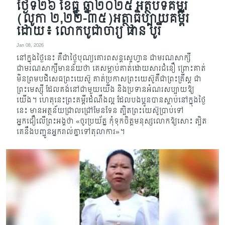
ថ្ងៃទី២៦ ខែធ្នូ ឆ្នាំ២០២៥ អត្ថបទគម្ពីរ
(លូកា ២,២២-៣៥)អត្ថាធិប្បាយគម្ពីរ
ដោយ៖ លោកបូជាចារ្យ ផាន បូរី
Jan 08, 2026
នៅក្នុងថ្ងៃនេះ គឺជាថ្ងៃបុណ្យគោរពសន្តស្ទេហ្វាន ជាមរណសាក្សី
ជាមរណសាក្សីមានន័យថា គេ​សម្លាប់​គាត់​ដោយសារជំនឿ ព្រោះគាត់
មិនព្រមបដិសេធ​ព្រះយេស៊ូ​ គាត់ប្រកាសព្រះយេស៊ូគឺជាព្រះគ្រីស្ត ជា​
ព្រះ​មេ​ស្ស៊ី​ ដែលគង់នៅជាមួយយើង និងប្រទានអំណរសប្បាយឱ្យ
យើង។ ហេតុនេះ​ព្រះគម្ពីរដំណឹងល្អ ដែល​បង​ប្អូនបានស្ដាប់នៅក្នុងថ្ងៃ
នេះ មានអត្ថន័យជ្រាលជ្រៅមែនទែន ត្បិត​ព្រះយេស៊ូប្រាប់ទៅ​
អ្នកជឿលើ​ព្រះ​អង្គ​ថា «ចូរប្រយ័ត្ន កុំទុកចិត្តមនុស្សលោកឱ្យសោះ ត្បិត
គេនឹងបញ្ជូនអ្នករាល់គ្នាទៅតុលាការ»។