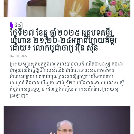
ជំនឿ
ថ្ងៃទី២៧ ខែធ្នូ ឆ្នាំ២០២៥ អត្ថបទគម្ពីរ
យ៉ូហាន ២១,២០-២៤អត្ថាធិប្បាយគម្ពីរ
ដោយ៖ លោកបូជាចារ្យ អ៊ុន សុន
Dec 30, 2025
ព្រះយេស៊ូប្រសូតមកក្នុងលោកនេះបានចាប់កំណើតជាមនុស្ស គង់នៅ​
ជា​មួយយើងធ្វើឱ្យជីវិតរបស់យើង ជាពិសេសព្រះសហគមន៍មាន
អំណរសប្បាយ។ ក្រោយបុណ្យព្រះយេស៊ូប្រសូត យើងបាន​ចាប់​​
អារម្មណ៍ និង​បានឃើញថា នៅថ្ងៃទី២៦ យើងបានគោរពមរណសាក្សី
ដំបូងជាសន្តស្តេហ្វាន ដែល​ត្រូវគេធ្វើឃាត ជា​សាវ័ក​​ដែលព្រះយេស៊ូ
ស្រឡាញ់។