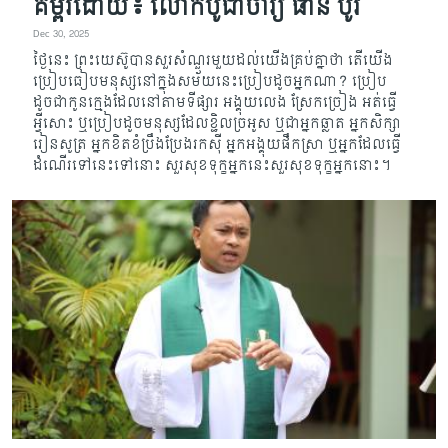
គម្ពីរដោយ៖ លោកបូជាចារ្យ ផាន បូរី
Dec 30, 2025
ថ្ងៃនេះ ព្រះយេស៊ូបានសួរសំណួរមួយដល់យើងគ្រប់គ្នាថា តើយើង
ប្រៀប​ធៀបមនុស្សនៅក្នុង​សម័យ​នេះ​ប្រៀបដូចអ្នកណា? ប្រៀប
ដូចជាកូនក្មេងដែលនៅតាមទីផ្សារ អង្គុយ​លេង ស្រែកច្រៀង អត់ធ្វើ
អ្វីសោះ ឬ​​ប្រៀបដូច​មនុស្ស​ដែល​ខ្ជិល​ច្រអូ​ស​ ឬជាអ្នកឆ្លាត អ្នកសិក្សា
រៀនសូត្រ អ្នកខិតខំប្រឹងប្រែងរកស៊ី អ្ន​កអង្គុយ​ផឹក​ស្រា ឬអ្នកដែលធ្វើ
ដំណើរទៅនេះទៅនោះ សួរសុខទុក្ខអ្នកនេះសួរសុខទុក្ខអ្នកនោះ។