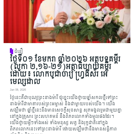
ជំនឿ
ថ្ងៃទី០១ ខែមករា ឆ្នាំ២០២៦ អត្ថបទគម្ពីរ
(លូកា ២,១៦-២១)អត្ថាធិប្បាយគម្ពីរ
ដោយ៖ លោកបូជាចារ្យ ហ្វ្រង់ស័រ អេ
មេល្សដាល
Jan 08, 2026
ថ្ងៃនេះគឺជាបុណ្យព្រះនាងម៉ារី ដូច្នេះយើងថ្វាយឆ្នាំសកលថ្មីទៅព្រះ
នាងម៉ារីជាមាតារបស់ព្រះអម្ចាស់ និង​ជា​​​ម្ដាយ​របស់យើង។ យើង
សង្ឃឹមថា ឆ្នាំថ្មីនេះនឹងមានសេចក្តីសុខសាន្ត សុភមង្គលរួមជាមួយ​គ្នា​
នៅ​ក្នុង​គ្រួ​សា​រ ព្រះសហគមន៍ នឹងពិភពលោកទាំងមូលផងដែរ។
យើងថ្វាយអ្វីៗទាំងអស់ ទាំង​មនុ​ស្ស​​ សត្វ និងរុក្ខជាតិនៅក្នុង
ពិភពលោកនេះទៅព្រះនាងម៉ារី ដោយសង្ឃឹមថានឹងមានសន្តិភាព