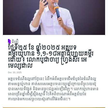
ជំនឿ
ថ្ងៃទី២៥ ខែ ឆ្នាំ២០២៥ អត្ថបទ
គម្ពីរយ៉ូហាន ១,១-១៨អត្ថាធិប្បាយគម្ពីរ
ដោយ៖ លោកបូជាចារ្យ ហ្វ្រង់ស័រ អេ
មេល្សដាល
Dec 30, 2025
អត្ថបទដំណឹងល្អនៅថ្ងៃនេះ រំលឹកអំពីអត្ថបទដើមដំបូងនៃដំណឹងល្អ
តាមសន្តយ៉ូហាន គាត់សរសេរអត្ថបទ​នេះយូរឆ្នាំក្រោយពីព្រះយេស៊ូ
បានសោយទីវង្គត់ និងមានព្រះជន្មរ​ស់​ឡើង​វិញ។ លោកយ៉ូហានមាន
ពេល​ច្រើនឆ្នាំដើម្បីស្មឹងស្មាធិ៍ រិះគិតពិចារណា​អំពី​អត្ថន័យនៃ
ការយាងមករបស់ព្រះយេស៊ូនៅលើផែនដីនេះ។