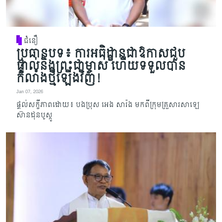
ជំនឿ
ប្រធានបទ៖ ការអធិដ្ខានជាឱកាសជួប
ផ្ទាល់និងព្រះជាម្ចាស់ ហើយទទួលបាន
កំលាំងថ្មីឡើងវិញ!
Jan 07, 2026
ផ្តល់សក្ខីភាពដោយ៖ បងប្រុស អេង សារ៉ង មកពីក្រុមគ្រួសារសាឡេ
ស៊ានដុនបូស្កូ