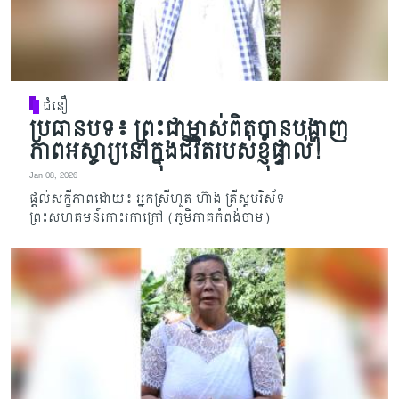
ជំនឿ
ប្រធានបទ៖ ព្រះជាម្ចាស់ពិតបានបង្ហាញ
ភាពអស្ចារ្យនៅក្នុងជីវិតរបស់ខ្ញុំផ្ទាល់!
Jan 08, 2026
ផ្តល់សក្ខីភាពដោយ៖ អ្នកស្រីហួត ហ៊ាង គ្រីស្តបរិស័ទ
ព្រះសហគមន៍កោះរកាក្រៅ (ភូមិភាគកំពង់ចាម)