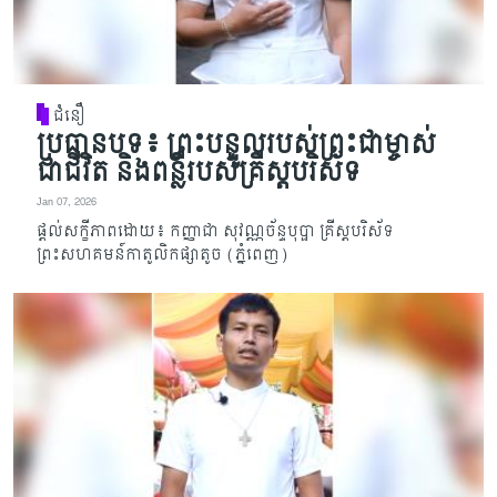
ជំនឿ
ប្រធានបទ៖ ព្រះបន្ទូលរបស់ព្រះជាម្ចាស់
ជាជីវិត និងពន្លឺរបស់គ្រីស្តបរិស័ទ
Jan 07, 2026
ផ្តល់សក្ខីភាពដោយ៖ កញ្ញាជា សុវណ្ណច័ន្ទបុប្ផា គ្រីស្តបរិស័ទ
ព្រះសហគមន៍កាតូលិកផ្សាតូច (ភ្នំពេញ)