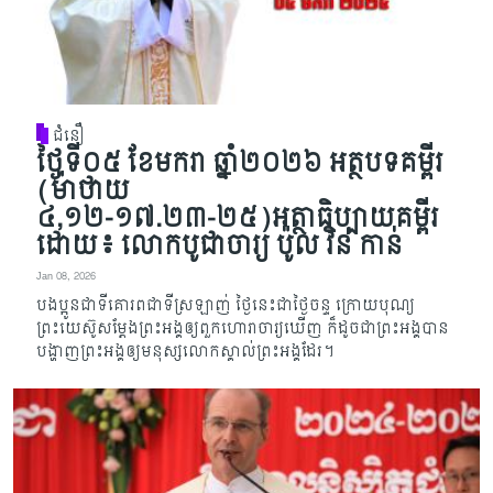
ជំនឿ
ថ្ងៃទី០៥ ខែមករា ឆ្នាំ២០២៦ អត្ថបទគម្ពីរ
(ម៉ាថាយ
៤,១២-១៧.២៣-២៥)អត្ថាធិប្បាយគម្ពីរ
ដោយ៖ លោកបូជាចារ្យ ប៉ូល វិន កាន់
Jan 08, 2026
បងប្អូនជាទីគោរពជាទីស្រឡាញ់ ថ្ងៃនេះជាថ្ងៃចន្ទ ក្រោយបុណ្យ
ព្រះយេស៊ូសម្ដែង​ព្រះអង្គ​ឲ្យ​ពួក​ហោរាចារ្យ​​ឃើញ ក៏ដូចជាព្រះអង្គបាន
បង្ហាញព្រះអង្គឲ្យមនុស្សលោកស្គាល់ព្រះអង្គដែរ។