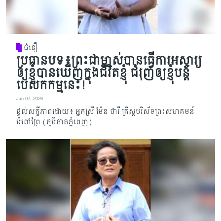
ជំនឿ
ប្រធានបទ៖ព្រះជាម្ចាស់បានធ្វើការអស្ចារ្យ
ឲ្យខ្ញុំបានឃើញក្នុងជីវិតខ្ញុំ ជំរុញឲ្យខ្ញុំបន្ត
បេសកកម្មនេះ!
Jan 07, 2026
ផ្តល់សក្ខីភាពដោយ៖ អ្នកស្រី ម៉ែន ថារី គ្រីស្តបរិស័ទព្រះសហគមន៍
អំពៅព្រៃ (ភូមិភាគភ្នំពេញ)