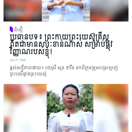
ជំនឿ
ប្រធានបទ៖ ព្រះកាយព្រះយេស៊ូគ្រីស្ត
ពិតជាមានសារៈខាន់ណាស់ សម្រាប់ផ្លុវ
វិញ្ញាណរបស់ខ្ញុំ!
Jan 07, 2026
ផ្តល់សក្ខីភាពដោយ៖ បងស្រី សួន ថាវីន មកពីក្រុមគ្រួសារស្រឡាញ់
ព្រះឈើឆ្កាងព្រះយេស៊ូ