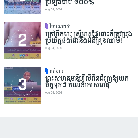
ប្រឡងជាប់ ១០០%
Aug 04, 2026
វិចារណកថា
ក្រៅពីកុមារ ស្ត្រីមានផ្ទៃពោះក៏ត្រូវប្រុង
ប្រយ័ត្នផងដែរនឹងជំងឺគ្រុនឈាម!
Aug 04, 2026
ពត៌មាន
ព្រះសហគមន៍ហ្វីលីពីនជំរុញឱ្យយក
ចិត្តទុកដាក់លើអាកាសធាតុ
Aug 04, 2026