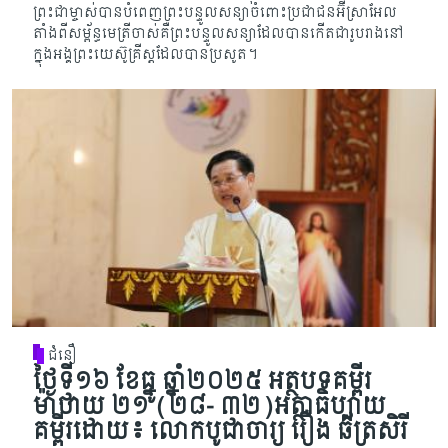
ព្រះជាម្ចាស់​បាន​បំពេញ​ព្រះ​បន្ទូល​សន្យា​ចំពោះ​ប្រជាជន​អ៊ីស្រាអែល
តាំង​ពី​សម្ព័​ន្ធ​មេត្រីចាស់គឺព្រះ​បន្ទូលសន្យា​ដែលបានកើតជារូបរាង​នៅ
ក្នុងអង្គ​ព្រះ​យេស៊ូគ្រីស្ដ​ដែលបាន​ប្រសូត​។
ជំនឿ
ថ្ងៃទី១៦ ខែធ្នូ ឆ្នាំ២០២៥ អត្ថបទគម្ពីរ
ម៉ាថាយ ២១ (២៨- ៣២)អត្ថាធិប្បាយ
គម្ពីរដោយ៖ លោកបូជាចារ្យ រឿង ឆ័ត្រសិរី