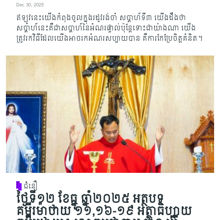
Dec 30, 2025
ឥឡូវនេះយើងកំពុងចូលក្នុងរដូវរង់ចាំ សប្តាហ៍ទី៣ យើងដឹងថា
សប្តាហ៍នេះ​គឺជា​សប្តាហ៍​នៃអំណ​រផ្ទាល់​ប៉ុន្តែ​ទោះជាយ៉ាងណា យើង
ត្រូវរកវិធីដែលយើងអាចរកអំណរសប្បាយបាន គឺការកែប្រែចិត្តគំនិត។
ជំនឿ
ថ្ងៃទី១២ ខែធ្នូ ឆ្នាំ២០២៥ អត្ថបទ
គម្ពីរម៉ាថាយ ១១,១៦-១៩ អត្ថាធិប្បាយ