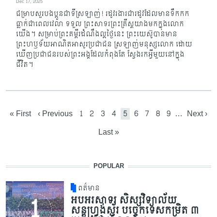
Dec 17, 2025
ជម្រាបសួរបងប្អូនជាទីស្រឡាញ់! រដូវរងារជារដូវដែល​មាន​ទឹកកក
ធ្លាក់​ជា​ពេល​វេលា ទទួល ព្រះ​សាទរព្រះគ្រីស្តយាងមកក្នុងលោក
យើង។ សម្រាប់ព្រះគម្ពីរដំណឹងល្អថ្ងៃនេះ ព្រះយេស៊ូ​បា​ន​​មាន​
ព្រះហឫទ័យអាណិតអាសូរប្រជាជន ស្រឡាញ់មនុស្សលោក ដោ​យ
ឃើញ​ប្រជា​ជន​រប​ស់ព្រះអង្គដែលកំពុងតែ ស្វែងរកអ្វីមួយនៅក្នុង
ជីវិត។
Pagination
First page
Previous page
Page
Page
Page
Page
Current page
Page
Page
Page
Page
Next pa
« First
‹ Previous
1
2
3
4
5
6
7
8
9
…
Next ›
Last page
Last »
POPULAR
ពត៌មាន
អបអរសាទរ សិស្សវិទ្យាល័យ
សន្តហ្វ្រង់ស្វ័រ បច្ចេកទេសកម្រិត ៣