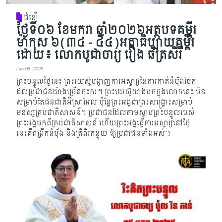
ជំនឿ
ថ្ងៃទី០៦ ខែមករា ឆ្នាំ២០២៦អត្ថបទគម្ពីរ
ម៉ាកុស ៦(៣៤ - ៤៤)អត្ថាធិប្បាយគម្ពីរ
ដោយ៖ លោកបូជាចារ្យ រឿង ឆ័ត្រសិរី
Jan 08, 2026
ព្រះបន្ទូលថ្ងៃនេះ ព្រះយេស៊ូបង្ហាញការអស្ចារ្យនៃ​ការ​កាត់​នំប៉័ងចែក
ដល់ប្រជាជនយ៉ាងច្រើនកុះករ។ ព្រះ​យេស៊ូយាងមកក្នុងលោកនេះ មិន
សម្រាប់តែជន​ជាតិ​អ៊ី​ស្រាអែល ប៉ុន្តែ​ព្រះអង្គជាព្រះ​ស​ង្គ្រោះ​សម្រាប់​
មនុស្ស​គ្រប់ជាតិសាសន៍។ ប្រជាជនដែលតាម​​ស្តាប់​ព្រះបន្ទូលរបស់
ព្រះអង្គមកពីគ្រប់ជាតិសាសន៍ ហើយ​ព្រះអង្គធ្វើ​ការអស្ចារ្យនៅថ្ងៃ
នេះគឺពង្រីកនំបុ័ង និងត្រីពីរកន្ទុយ ឱ្យប្រជាជនទាំង​អស់​។