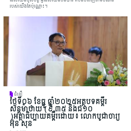
ដែល​យើង​​ចូលចិត្ត អ្វីដែលយើង​ចង់​បាន​ គឺចង់បំពេញតាមបំណង
របស់យើងតែប៉ុណ្ណោះ។
ជំនឿ
ថ្ងៃទី០៦ ខែធ្នូ ឆ្នាំ២០២៥អត្ថបទគម្ពីរ
សន្តម៉ាថាយ (៩​​​​​​​​​​​​​​,៣៥ និងជ១០
)អត្ថាធិប្បាយគម្ពីរដោយ៖ លោកបូជាចារ្យ
អ៊ុន សុន