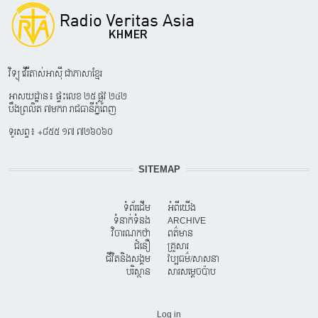
វិទ្យុ វើរីតាស់អាស៊ី ជាភាសាខ្មែរ
អាសយដ្ឋាន៖ ផ្ទះលេខ ២៥ ផ្លូវ ២៤២
បឹងព្រលិត ៧មករា រាជធានីភ្នំពេញ
ទូរសព្ទ៖ +៨៥៥ ១៧ ៧២៦០៦០
SITEMAP
ទំព័រដើម
អំពីយើង
ទំនាក់ទំនង
ARCHIVE
វិចារណកថា
ពត៌មាន
ជំនឿ
គ្រួសារ
ជីវិតនិងសង្គម
វប្បធម៌/សាសនា
បរិស្ថាន
សារសម្តេចប៉ាប
USER ACCOUNT MENU
Log in