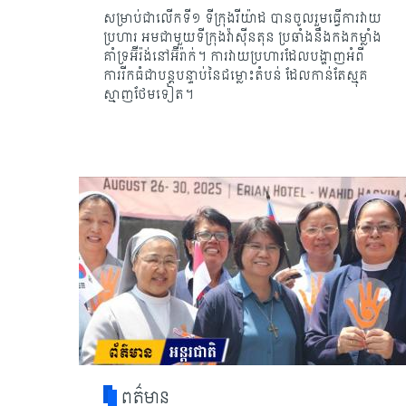
សម្រាប់ជាលើកទី១ ទីក្រុងរីយ៉ាដ បានចូលរួមធ្វើការវាយ
ប្រហារ អមជាមួយទីក្រុង​វ៉ាស៊ីនតុន ប្រឆាំងនឹងកងកម្លាំង
គាំទ្រអ៊ីរ៉ង់នៅអ៊ីរ៉ាក់។ ការវាយប្រហារដែលបង្ហាញអំពី​
ការរីកធំជាបន្ត​បន្ទាប់​​នៃជម្លោះតំបន់ ​ដែលកាន់តែស្មុគ
ស្មាញថែមទៀត។
ពត៌មាន