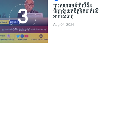
ព្រះសហគមន៍ហ្វីលីពីន
ជំរុញឱ្យយកចិត្តទុកដាក់លើ
អាកាសធាតុ
Aug 04, 2026