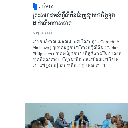
ពត៌មាន
ព្រះសហគមន៍ហ្វីលីពីនជំរុញឱ្យយកចិត្តទុក
ដាក់លើអាកាសធាតុ
Aug 04, 2026
លោកអភិបាល ជេរ៉ាល់ដូ អាលមីណាហ្សា (Gerardo A.
Alminaza) ប្រធានអង្គការការីតាសហ្វីលីពីន (Caritas
Philippines) បានសម្តែងការខកចិត្តចំពោះអ្វីដែលលោក
បានពិពណ៌នាថា បរិស្ថាន "មិនអាចនៅតែជាកៅអីទទេ
ទេ" នៅក្នុងរបៀបវារៈជាតិរបស់ប្រទេសនោះ។