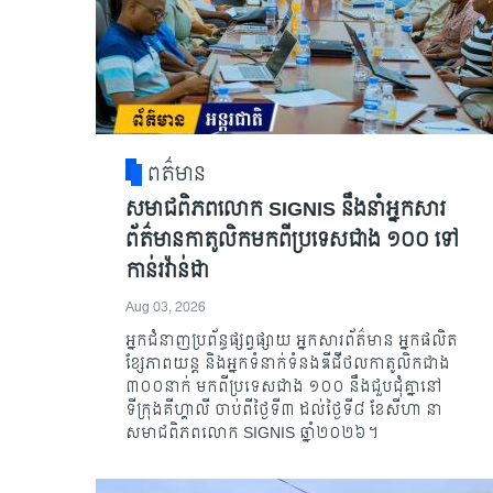
ពត៌មាន
សមាជពិភពលោក SIGNIS នឹងនាំអ្នកសារ
ព័ត៌មានកាតូលិកមកពីប្រទេសជាង ១០០ ទៅ
កាន់រវ៉ាន់ដា
Aug 03, 2026
អ្នកជំនាញប្រព័ន្ធផ្សព្វផ្សាយ អ្នកសារព័ត៌មាន អ្នកផលិត
ខ្សែភាពយន្ត និងអ្នកទំនាក់ទំនងឌីជីថលកាតូលិកជាង
៣០០នាក់ មកពីប្រទេសជាង ១០០ នឹងជួបជុំគ្នានៅ
ទីក្រុងគីហ្គាលី ចាប់ពីថ្ងៃទី៣ ដល់ថ្ងៃទី៨ ខែសីហា នា
សមាជពិភពលោក SIGNIS ឆ្នាំ២០២៦។