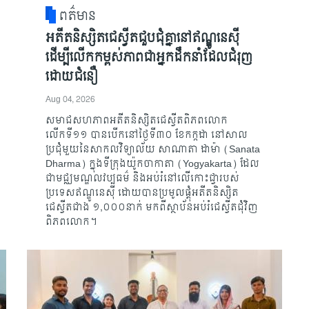
ពត៌មាន
អតីតនិស្សិតជេស្វីតជួបជុំគ្នានៅឥណ្ឌូនេស៊ី
ដើម្បីលើកកម្ពស់ភាពជាអ្នកដឹកនាំដែលជំរុញ
ដោយជំនឿ
Aug 04, 2026
សមាជសហភាពអតីតនិស្សិតជេស្វីតពិភពលោក
លើកទី១១ បានបើកនៅថ្ងៃទី៣០ ខែកក្កដា នៅសាល
ប្រជុំមួយនៃសាកលវិទ្យាល័យ សាណាតា ដាម៉ា (Sanata
Dharma) ក្នុងទីក្រុងយ៉ូកចាកាតា (Yogyakarta) ដែល
ជាមជ្ឈមណ្ឌលវប្បធម៌ និងអប់រំនៅលើកោះជ្វារបស់
ប្រទេសឥណ្ឌូនេស៊ី ដោយបានប្រមូលផ្តុំអតីតនិស្សិត
ជេស្វីតជាង ១,០០០នាក់ មកពីស្ថាប័នអប់រំជេស្វីតជុំវិញ
ពិភពលោក។