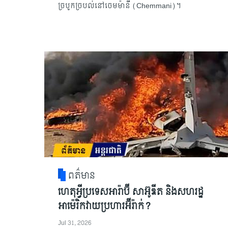
ច្របូកច្របល់នៅចេមម៉ានី (Chemmani)។
ពត៌មាន
ហេតុអ្វីប្រទេសអារ៉ាប៊ី​ សាអ៊ូឌីត និងសហរដ្ឋ
អាម៉េរិកវាយប្រហារអ៊ីរ៉ាក់?
Jul 31, 2026