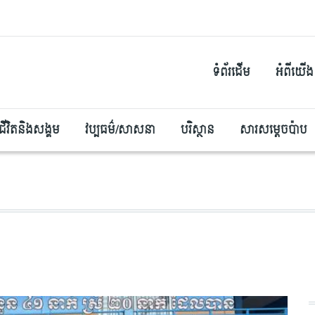
ទំព័រដើម
អំពីយើង
ជីវិតនិងសង្គម
វប្បធម៌/សាសនា
បរិស្ថាន
សារសម្តេចប៉ាប