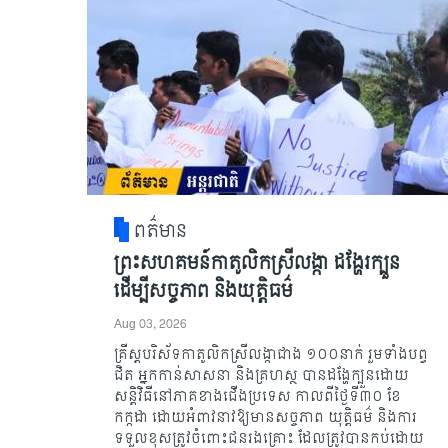
ពត៌មាន
ព្រះសហគមន៍កាតូលិកស្រីលង្កា ដង្ហែរក្បួន
ដើម្បីសច្ចភាព និងយុត្តិធម៌
Aug 03, 2026
គ្រីស្តបរិស័ទកាតូលិកស្រីលង្កាជាង ១០០នាក់ រួមទាំងបព្វ
ជិត អ្នកកាន់សាសនា និងគ្រហស្ថ បានដង្ហែក្បួនដោយ
សន្តិវិធីនៅភាគខាងជើងប្រទេស កាលពីថ្ងៃទី៣០ ខែ
កក្កដា ដោយអំពាវនាវឱ្យមានសច្ចភាព យុត្តិធម៌ និងការ
ទទួលខុសត្រូវចំពោះជនរងគ្រោះ ដែលត្រូវបានកប់ដោយ