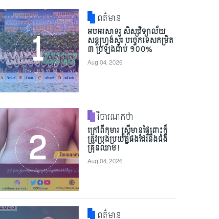
ពត៌មាន
អបអរសាទរ សិស្សវិទ្យាល័យ
សន្តហ្វ្រង់ស្វ័រ បច្ចេកទេសកម្រិត
៣ ប្រឡងជាប់ ១០០%
Aug 04, 2026
វិចារណកថា
ក្រៅពីកុមារ ស្ត្រីមានផ្ទៃពោះក៏
ត្រូវប្រុងប្រយ័ត្នផងដែរនឹងជំងឺ
គ្រុនឈាម!
Aug 04, 2026
ពត៌មាន