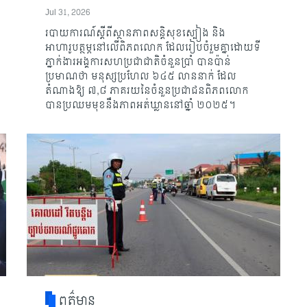
Jul 31, 2026
របាយការណ៍ស្តីពីស្ថានភាពសន្តិសុខស្បៀង និង
អាហារូបត្ថម្ភនៅលើពិភពលោក ដែលរៀបចំរួមគ្នាដោយទី
ភ្នាក់ងារអង្គការសហប្រជាជាតិចំនួនប្រាំ បានប៉ាន់
ប្រមាណថា មនុស្សប្រហែល ៦៤៥ លាននាក់ ដែល
តំណាងឱ្យ ៧,៨ ភាគរយនៃចំនួនប្រជាជនពិភពលោក
បានប្រឈមមុខនឹងភាពអត់ឃ្លាននៅឆ្នាំ ២០២៥។
ពត៌មាន