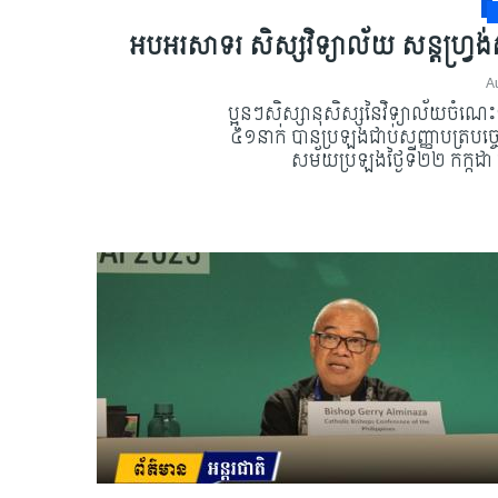
អបអរសាទរ សិស្សវិទ្យាល័យ សន្តហ្វ្រង
A
ប្អូនៗសិស្សានុសិស្សនៃវិទ្យាល័យចំណេះ
៤១នាក់ បានប្រឡងជាប់សញ្ញាបត្របច្ចេ
សម័យប្រឡងថ្ងៃទី២២ កក្កដា 