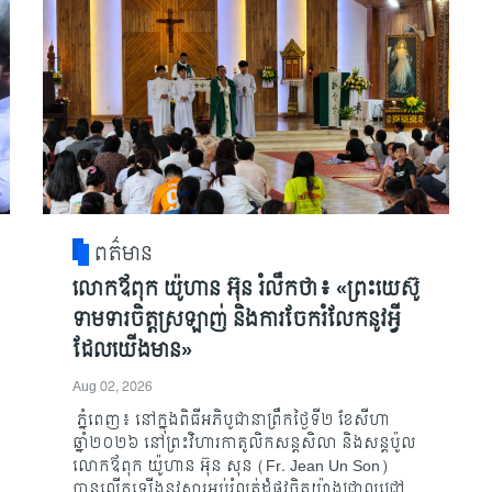
ពត៌មាន
លោកឪពុក យ៉ូហាន អ៊ុន រំលឹកថា៖ «ព្រះយេស៊ូ
ទាមទារចិត្តស្រឡាញ់ និងការចែករំលែកនូវអ្វី
ដែលយើងមាន»
Aug 02, 2026
ភ្នំពេញ៖ នៅក្នុងពិធីអភិបូជានាព្រឹកថ្ងៃទី២ ខែសីហា
ឆ្នាំ២០២៦ នៅព្រះវិហារកាតូលិកសន្តសិលា និងសន្តប៉ូល
លោកឪពុក យ៉ូហាន អ៊ុន សុន (Fr. Jean Un Son)
បានលើកឡើងនូវសារអប់រំលត់ដំផ្លូវចិត្តយ៉ាងជ្រាលជ្រៅ