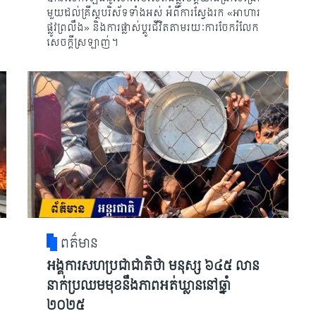
មួយដល់គ្រីស្ដបរិស័ទទាំងអស់ អំពីការស្វែងរក «អាហារ
ផ្លូវព្រលឹង» និងការផ្លាស់ប្តូរជីវិតតាមរយៈការចែករំលែក
សេចក្ដីស្រឡាញ់។
ពត៌មាន
អង្គការសហប្រជាជាតិថា មនុស្ស ៦៤៥ លាន
នាក់ប្រឈមមុខនឹងភាពអត់ឃ្លាននៅឆ្នាំ
២០២៥