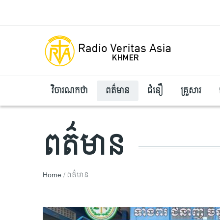
Skip to main content
វិចារណកថា
ពត៌មាន
ជំនឿ
គ្រួសារ
ពត៌មាន
Breadcrumb
Home
ពត៌មាន