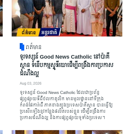
ពត៌មាន
ទូរទស្សន៍ Good News Catholic នៅប៉ាគី
ស្ថាន ទំនើបកម្មស្ទូឌីយោដើម្បីពង្រឹងការប្រកាស
ដំណឹងល្អ
Aug 03, 2026
ទូរទស្សន៍ Good News Catholic ដែលជាប្រព័ន្ធ
ផ្សព្វផ្សាយឌីជីថលកាតូលិក មានមូលដ្ឋាននៅទីក្រុង
កំពង់ផែការ៉ាជី ភាគខាងត្បូងប្រទេសប៉ាគីស្ថាន បានធ្វើឱ្យ
ប្រសើរឡើងនូវកន្លែងផលិតរបស់ខ្លួន ដើម្បីពង្រឹងការ
ប្រកាសដំណឹងល្អ និងការផ្សព្វផ្សាយទូទាំងប្រទេស។