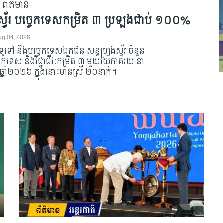
ពត៌មាន
់ស្វ័រ បច្ចេកទេសកម្រិត ៣ ប្រឡងជាប់ ១០០%
ug 04, 2026
ទូទៅ និងបច្ចេកទេសឯកជន សន្តហ្វ្រង់ស្វ័រ ចំនួន
កទេស និងវិជ្ជាជីវៈកម្រិត ៣ មួយរយភាគរយ នា
ឆ្នាំ២០២៦ ក្នុងនោះមានស្រី ២០នាក់។