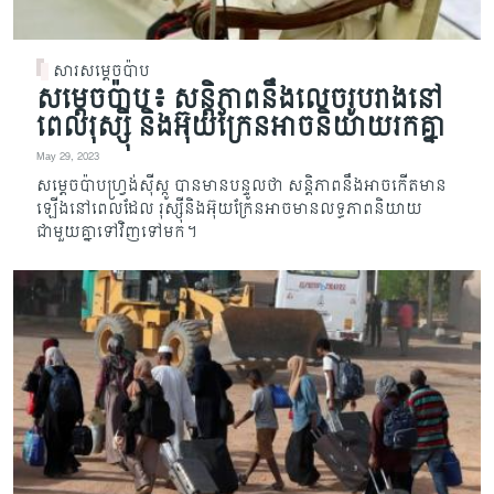
សារសម្តេចប៉ាប
សម្តេចប៉ាប៖ សន្តិភាពនឹងលេចរូបរាងនៅ
ពេលរុស្ស៊ី និងអ៊ុយក្រែនអាចនិយាយរកគ្នា
May 29, 2023
សម្តេចប៉ាបហ្រ្វង់ស៊ីស្កូ បានមានបន្ទូលថា សន្តិភាពនឹងអាចកើតមាន
ឡើងនៅពេលដែល រុស្ស៊ីនិងអ៊ុយក្រែន​អាចមានលទ្ធភាពនិយាយ
ជាមួយគ្នាទៅវិញទៅមក។