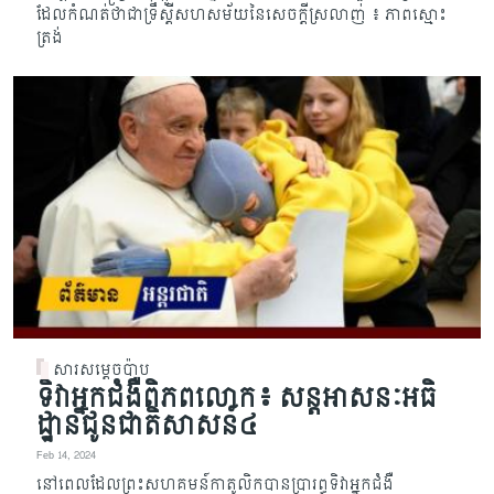
ដែលកំណត់ថាជាទ្រឹស្ដីសហសម័យនៃសេចក្តីស្រលាញ់ ៖ ភាពស្មោះ
ត្រង់
សារសម្តេចប៉ាប
ទិវាអ្នកជំងឺពិភពលោក៖ សន្តអាសនៈអធិ
ដ្ឋានជូនជាតិសាសន៍៤
Feb 14, 2024
នៅពេលដែលព្រះសហគមន៍កាតូលិកបានប្រារព្ធទិវាអ្នកជំងឺ