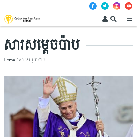
Skip to main content
សារសម្តេចប៉ាប
Breadcrumb
Home
សារសម្តេចប៉ាប