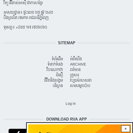
វិទ្យុ វើរីតាស់អាស៊ី ជាភាសាខ្មែរ
អាសយដ្ឋាន៖ ផ្ទះលេខ ២៥ ផ្លូវ ២៤២
បឹងព្រលិត ៧មករា រាជធានីភ្នំពេញ
ទូរសព្ទ៖ +៨៥៥ ១៧ ៧២៦០៦០
SITEMAP
ទំព័រដើម
អំពីយើង
ទំនាក់ទំនង
ARCHIVE
វិចារណកថា
ពត៌មាន
ជំនឿ
គ្រួសារ
ជីវិតនិងសង្គម
វប្បធម៌/សាសនា
បរិស្ថាន
សារសម្តេចប៉ាប
USER ACCOUNT MENU
Log in
DOWNLOAD RVA APP
×