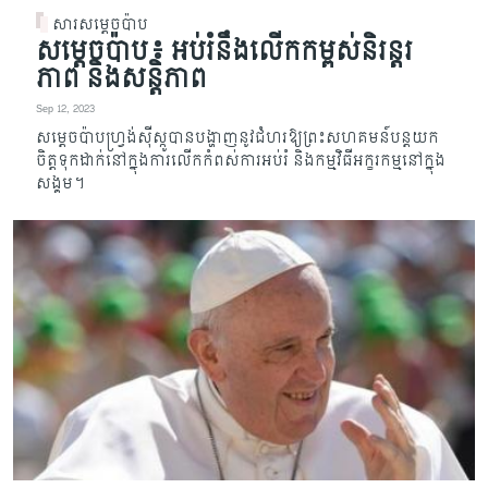
សារសម្តេចប៉ាប
សម្តេចប៉ាប៖ អប់រំនឹងលើកកម្ពស់និរន្តរ
ភាព និងសន្តិភាព
Sep 12, 2023
សម្តេចប៉ាបហ្រ្វង់ស៊ីស្កូបានបង្ហាញនូវជំហរឱ្យ​ព្រះសហគមន៍បន្តយក
ចិត្តទុកដាក់នៅក្នុងការលើកកំពស់កា​រអប់រំ និងកម្មវិធីអក្ខរកម្មនៅក្នុង
សង្គម។