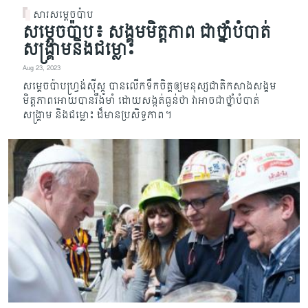
សារសម្តេចប៉ាប
សម្តេចប៉ាប៖ សង្គមមិត្តភាព ជាថ្នាំបំបាត់
សង្រ្គាមនិងជម្លោះ
Aug 23, 2023
សម្តេចប៉ាបហ្រ្វង់ស៊ីស្កូ បានលើកទឹកចិត្តឲ្យមនុស្សជាតិកសាងសង្គម
មិត្តភាពអោយបានរឹងមាំ ដោយស​ង្កត់ធ្ងន់ថា វាអាចជាថ្នាំបំបាត់
សង្រ្គាម និងជម្លោះ ដ៏មានប្រសិទ្ធភាព។