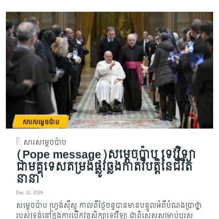
សារសម្តេចប៉ាប
(Pope message)សម្តេចប៉ាប ទេវវិទ្យា
ជាមគ្គុទេសតម្រង់ផ្លូវឆ្លងកាត់វិបត្តិនៃជីវិត
នានា
Dec 12, 2024
សម្តេចប៉ាប ហ្រ្វង់ស៊ីស្កូ កាលពីថ្ងៃចន្ទបានមានបន្ទូលអំពីបំណងប្រាថ្នា
របស់ទ្រង់នៅក្នុងការបើកវគ្គសិក្សាទេវវិទ្យា ជាពិសេសសម្រាប់បុរស