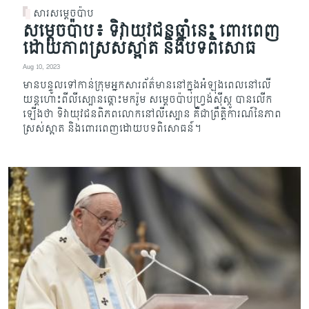
សារសម្តេចប៉ាប
សម្តេចប៉ាប៖ ទិវាយុវជនឆ្នាំនេះ ពោរពេញ
ដោយភាពស្រស់ស្អាត និងបទពិសោធ
Aug 10, 2023
មានបន្ទូលទៅកាន់ក្រុមអ្នកសារព័ត៌មាននៅក្នុងអំឡុងពេលនៅលើ
យន្តហោះពីលីស្បោនឆ្ពោះមករ៉ូម សម្តេ​ច​ប៉ាបហ្រ្វង់ស៊ីស្កូ បានលើក
ឡើងថា ទិវាយុវជនពិភពលោកនៅលីស្បោន គឺជាព្រឹត្តិការណ៍នៃភាព
ស្រស់ស្អា​ត និងពោរពេញដោយបទពិសោធន៍។​