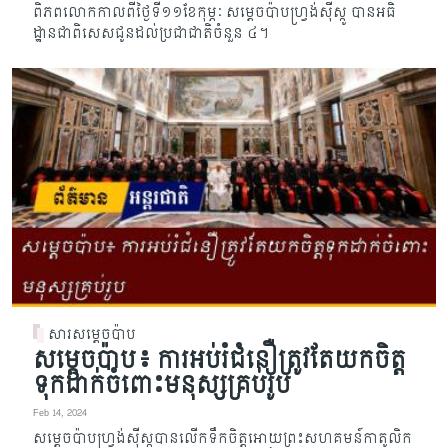
ពិភពលោកកាលពីថ្ងៃទី​១១ខែកុម្ភៈ សម្តេចប៉ាបហ្រ្វង់ស៊ីស្កូ បានអធិ
ដ្ឋានជាពិសេសជូនដល់ប្រជាជាតិចំនួន ៤។
សារសម្តេចប៉ាប
សម្តេចប៉ាប៖ ការអប់រំជំនឿត្រូវតែយកចិត្ត
ទុកដាក់ចំពោះមនុស្សគ្រប់រូប
Feb 14, 2024
សម្តេចប៉ាបហ្រ្វង់ស៊ីស្កូបានលើកទឹកចិត្តអោយព្រះសហគមន៍កាតូលិក