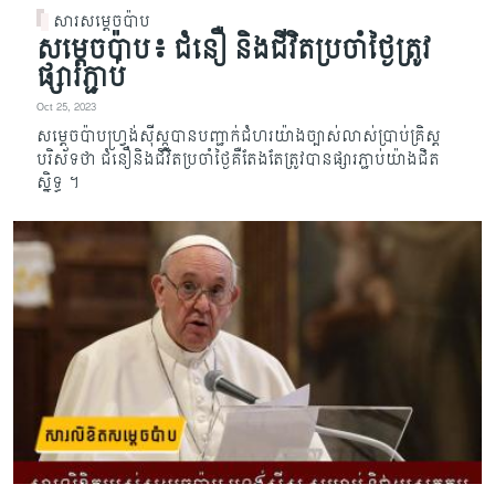
សារសម្តេចប៉ាប
សម្តេចប៉ាប៖ ជំនឿ និងជីវិតប្រចាំថ្ងៃត្រូវ
ផ្សារភ្ជាប់
Oct 25, 2023
សម្តេចប៉ាបហ្រ្វង់ស៊ីស្កូបានបញ្ជាក់ជំហរយ៉ាងច្បាស់លាស់ប្រាប់គ្រិស្ត
បរិស័ទថា ជំនឿនិងជីវិតប្រចាំថ្ងៃគឺតែងតែត្រូវបានផ្សារភ្ជាប់យ៉ាងជិត
ស្និទ្ធ ។