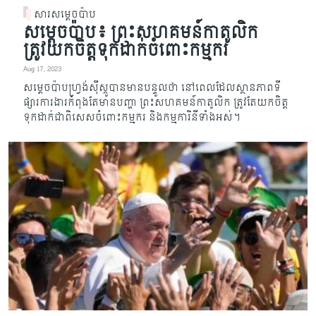
សារសម្តេចប៉ាប
សម្តេចប៉ាប៖ ព្រះសហគមន៍កាតូលិក
ត្រូវយកចិត្តទុកដាក់ចំពោះកម្មករ
Aug 17, 2023
សម្តេចប៉ាបហ្រ្វង់ស៊ីស្កូបានមានបន្ទូលថា នៅពេលដែលស្ថានភាពទី
ផ្សារការងារកំពុងតែមានប​ញ្ហា ព្រះសហគមន៍កាតូលិក ត្រូវតែយកចិត្ត
ទុកដាក់ជាពិសេសចំពោះកម្មករ និងកម្មការិនីទាំ​ងអស់។