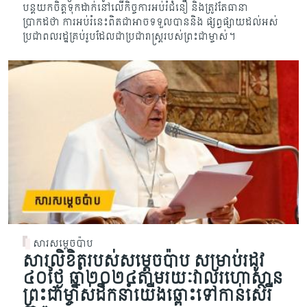
បន្តយកចិត្តទុកដាក់នៅលើកិច្ចការអប់រំជំនឿ និងត្រូវតែធានា
ប្រាកដថា ការអប់រំនេះពិតជាអាចទទួលបាននិង ផ្ស​ព្វផ្សាយដល់អស់
ប្រជាពលរដ្ឋគ្រប់រូបដែលជាប្រជារាស្រ្តរបស់ព្រះជាម្ចាស់។
សារសម្តេចប៉ាប
សារលិខិតរបស់សម្តេចប៉ាប សម្រាប់រដូវ
៤០ថ្ងៃ ឆ្នាំ២០២៤តាមរយៈវាលរហោស្ថាន
ព្រះជាម្ចាស់ដឹកនាំយើងឆ្ពោះទៅកាន់សេរី