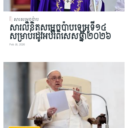
សារសម្តេចប៉ាប
សារលិខិតសម្តេចប៉ាបឡេអូទី១៤
សម្រាប់រដូវអប់រំពិសេសឆ្នាំ២០២៦
Feb 18, 2026