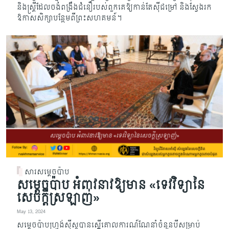
និងស្ត្រីដែលចង់ពង្រឹងជំនឿរបស់ពួកគេឱ្យកាន់តែស៊ីជម្រៅ និងស្វែងរក
ឱកាសសិក្សាបន្ថែមពីព្រះសហគមន៍។
សារសម្តេចប៉ាប
សម្តេចប៉ាប អំពាវនាវឱ្យមាន «ទេវវិទ្យានៃ
សេចក្តីស្រឡាញ់»
May 13, 2024
សម្តេចប៉ាបហ្រ្វង់ស៊ីស្កូបានស្នើគោលការណ៍ណែនាំចំនួនបីសម្រាប់