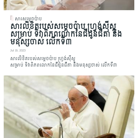
សារសម្តេចប៉ាប
សារលិខិតរបស់សម្តេចប៉ាប ហ្វ្រង់ស៊ីស្កូ
សម្រាប់ ទិវាពិភពលោកនៃជីដូនជីតា និង
មនុស្សចាស់ លើកទី៣
Jul 19, 2023
សារលិខិតរបស់សម្តេចប៉ាប ហ្វ្រង់ស៊ីស្កូ
សម្រាប់ ទិវាពិភពលោកនៃជីដូនជីតា និងមនុស្សចាស់ លើកទី៣