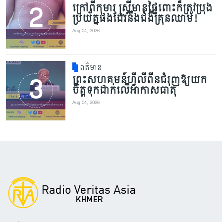
ក្រៅពីកុមារ ស្ត្រីមានផ្ទៃពោះក៏ត្រូវប្រុង
ប្រយ័ត្នផងដែរនឹងជំងឺគ្រុនឈាម!
Aug 04, 2026
ពត៌មាន
ព្រះសហគមន៍ហ្វីលីពីនជំរុញឱ្យយក
ចិត្តទុកដាក់លើអាកាសធាតុ
Aug 04, 2026