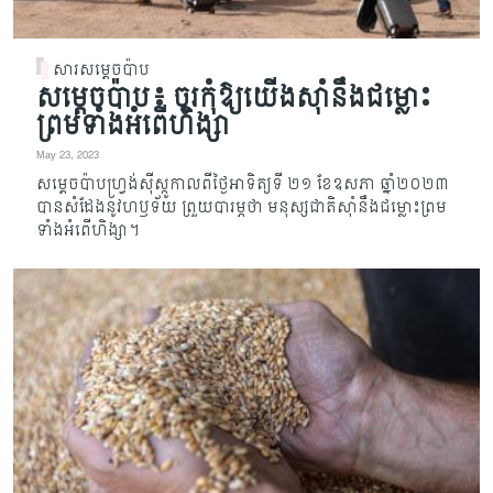
សារសម្តេចប៉ាប
សម្តេចប៉ាប៖ ចូរកុំឱ្យយើងស៊ាំនឹងជម្លោះ
ព្រមទាំងអំពើហិង្សា
May 23, 2023
សម្តេចប៉ាបហ្រ្វង់ស៊ីស្កូកាលពីថ្ងៃអាទិត្យទី ២១ ខែឧសភា ឆ្នាំ​២០២៣
បានសំដែងនូវហឫទ័យ ព្រួយបា​រម្ភ​ថា មនុស្សជាតិស៊ាំនឹងជម្លោះព្រម
ទាំងអំពើហិង្សា។