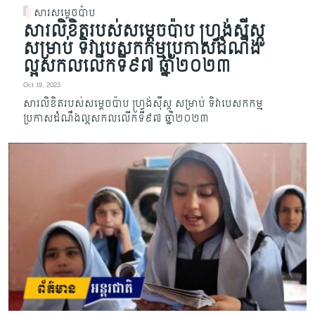
សារសម្តេចប៉ាប
សារលិខិតរបស់សម្តេចប៉ាប ហ្វ្រង់ស៊ីស្កូ
សម្រាប់ ទិវាបេសកកម្មប្រកាសដំណឹង
ល្អសកលលើកទី៩៧ ឆ្នាំ២០២៣
Oct 19, 2023
សារលិខិតរបស់សម្តេចប៉ាប ហ្វ្រង់ស៊ីស្កូ សម្រាប់ ទិវាបេសកកម្ម
ប្រកាសដំណឹងល្អសកលលើកទី៩៧ ឆ្នាំ២០២៣