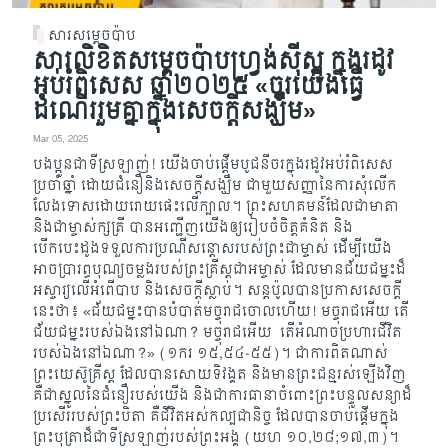
សារសម្តេចប៉ាប
សារលិខិតសម្តេចប៉ាបហ្វ្រង់ស៊ីស្កូ ក្នុងរដូវ
អប់រំពិសេស ឆ្នាំ២០២៥ «ចូរយើងធ្វើ
ដំណើររួមគ្នាក្នុងសេចក្តីសង្ឃឹម»
Mar 05, 2025
បងប្អូនជាទីស្រឡាញ់! យើងចាប់ផ្តើមបូជនីចរក្នុងរដូវអប់រំពិសេស
ប្រចាំឆ្នាំ ដោយជំនឿនិងសេចក្តីសង្ឃឹម ជាមួយសញ្ញានៃការសុំលើក
លែងទោសដោយរោយផេះលើក្បាល។ ព្រះសហគមន៍ដែលជាមាតា
និងជាម្ចាស់ក្សត្រី បានអញ្ជើញយើងឲ្យរៀបចំចិត្តគំនិត និង
បើកបេះដូងទទួលការប្រណីសន្តោសរបស់ព្រះជាម្ចាស់​ ដើម្បីយើង
អាចប្រារព្ធបុណ្យចម្លងរបស់ព្រះគ្រីស្តជាអម្ចាស់ ដែលមានជ័យជម្នះដ៏
អស្ចារ្យលើអំពើបាប និងសេចក្តីស្លាប់។ សន្តប៉ូលបានប្រកាសសេចក្តី
នេះថា៖ «ជ័យជម្នះ​បាន​បំបាត់​មច្ចុរាជ​ចោល​ហើយ!​ មច្ចុរាជ​អើយ​ ​តើ​
ជ័យជម្នះ​របស់​ឯង​នៅ​ឯណា? មច្ចុរាជ​អើយ‌ ​ តើ​អំណាច​ប្រហារជីវិត​​
របស់​ឯងនៅ​ឯណា?» (១ករ ១៥,៥៤-៥៥)។ ជាការពិតណាស់
ព្រះយេស៊ូគ្រីស្ត ដែលបានសោយទិវង្គត និងមានព្រះជន្មរស់ឡើងវិញ
គឺជាស្នូលនៃជំនឿរបស់យើង និងជាការធានាចំពោះព្រះបន្ទូលសន្យាដ៏
ប្រសើររបស់ព្រះបិតា គឺជីវិតអស់កល្បជានិច្ច ដែលបានចាប់ផ្តើមក្នុង
ព្រះបុត្រាដ៏ជាទីស្រឡាញ់របស់ព្រះអង្គ (យហ ១០,២៨; ១៧,៣)។