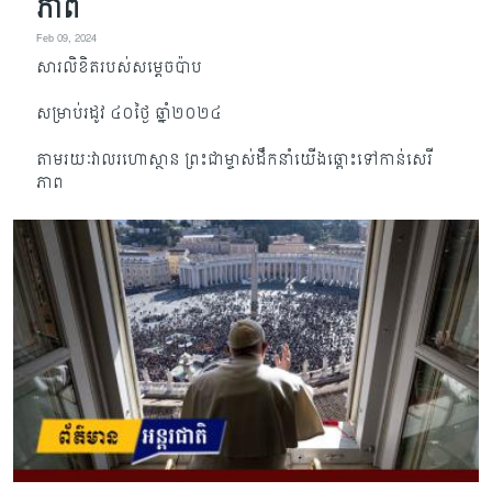
ភាព
Feb 09, 2024
សារលិខិតរបស់សម្តេចប៉ាប
សម្រាប់រដូវ ៤០ថ្ងៃ ឆ្នាំ២០២៤
តាមរយៈវាលរហោស្ថាន ព្រះជាម្ចាស់ដឹកនាំយើងឆ្ពោះទៅកាន់សេរី
ភាព