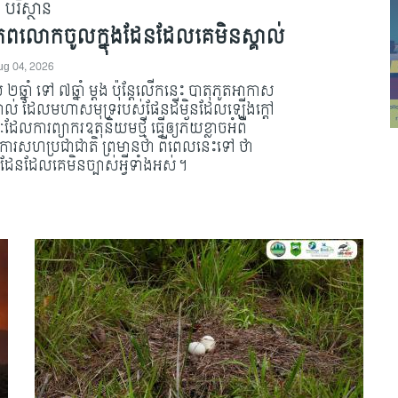
បរិស្ថាន
ពិភពលោកចូលក្នុងដែនដែលគេមិនស្គាល់
ug 04, 2026
នាំ ទៅ ៧ឆ្នាំ ម្តង ប៉ុន្តែលើកនេះ បាតុភូត​អាកាស
ាល់ ដែលមហាសមុទ្រ​របស់ផែនដី​មិន​ដែល​ឡើង​ក្តៅ​
ារព្យាករឧតុនិយមថ្មី ធ្វើឲ្យភ័យ​ខ្លាច​អំពី​
ង្គការសហ​ប្រជាជាតិ ព្រមានថា ពីពេលនេះទៅ ថា
ែនដែលគេមិនច្បាស់អ្វីទាំងអស់។