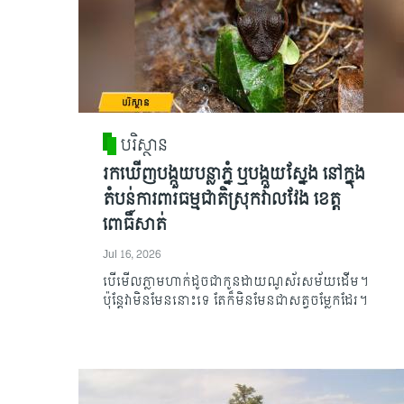
បរិស្ថាន
រកឃើញបង្កួយបន្លាភ្នំ ឬបង្កួយស្នែង នៅក្នុង
តំបន់ការពារធម្មជាតិស្រុកវាលវែង ខេត្ត
ពោធិ៍សាត់
Jul 16, 2026
បើមើលភ្លាមហាក់ដូចជាកូនដាយណូស័រសម័យដើម។
ប៉ុន្តែវាមិនមែននោះទេ តែក៏មិនមែនជាសត្វចម្លែកដែរ។