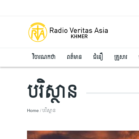
Skip to main content
វិចារណកថា
ពត៌មាន
ជំនឿ
គ្រួសារ
បរិស្ថាន
Breadcrumb
Home
បរិស្ថាន