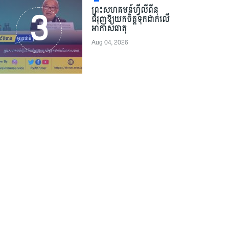
ព្រះសហគមន៍ហ្វីលីពីន
ជំរុញឱ្យយកចិត្តទុកដាក់លើ
អាកាសធាតុ
Aug 04, 2026