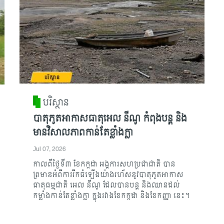
បរិស្ថាន
បាតុភូតអាកាសធាតុអេល នីណូ កំពុងបន្ត និង
មានវិសាលភាពកាន់តែខ្លាំងក្លា
Jul 07, 2026
កាលពីថ្ងៃទី៣​​ ខែកក្កដា អង្គការសហប្រជាជាតិ បាន
ព្រមានអំពីការរីកធំឡើងយ៉ាងរហ័ស​នូវ​បាតុភូតអាកាស
ធាតុធម្មជាតិ អេល នីណូ ដែលបានបន្ត និងឈានដល់
កម្លាំង​កាន់តែខ្លាំង​ក្លា ក្នុងរវាងខែកក្កដា និងខែកញ្ញា នេះ។