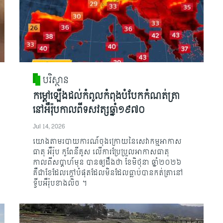
បរិស្ថាន
កម្តៅឡើងដល់កំពូលកំពុងបំបែកកំណត់ត្រា
នៅអឺរ៉ុបកាលពីទសវត្សឆ្នាំ១៩៧០
Jul 14, 2026
យោងតាមរបាយការណ៍ចុងក្រោយនៃសេវាកម្មអាកាស
ធាតុ អឺរ៉ុប កូពែនីគូស លើការប្រែ​ប្រួល​អាកាសធាតុ
កាលពីសប្តាហ៍មុន បានឲ្យដឹងថា ខែមិថុនា ឆ្នាំ២០២៦
គឺជាខែដែលក្តៅ​បំផុត​ដែលមិនដែលធ្លាប់បានកត់ត្រានៅ
ទ្វីបអឺរ៉ុបខាងលិច ។