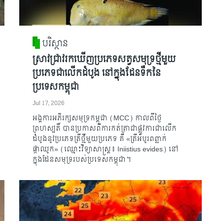
បរិស្ថាន
ស្រាវជ្រាវរកឃើញប្រភេទសត្វសមុទ្រថ្មីមួយ
ប្រភេទជាលើកដំបូង នៅក្នុងដែនទឹកនៃ
ប្រទេសកម្ពុជា
Jul 17, 2026
អង្គការអភិរក្សសមុទ្រកម្ពុជា (MCC) កាលពីថ្ងៃ
ព្រហស្បតិ៍ បានប្រកាសពីការកត់ត្រាជាផ្លូវការជាលើក
ដំបូងនូវប្រភេទត្រីថ្មីមួយប្រភេទ គឺ «ត្រីអំបូរពព្លាក់
ផ្កាឈូក» (ឈ្មោះវិទ្យាសាស្ត្រ៖ Iniistius evides) នៅ
ក្នុងដែនសមុទ្ររបស់ប្រទេសកម្ពុជា។