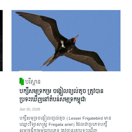
បរិស្ថាន
បក្សីសមុទ្រកម្រ ចង្កៀលខ្យល់តូច ត្រូវបាន
ប្រទះឃើញនៅតំបន់សមុទ្រកម្ពុជា
Jun 30, 2026
បក្សីសមុទ្រចង្កៀលខ្យល់តូច (Lesser Frigatebird មាន
ឈ្មោះវិទ្យាសាស្ត្រ Fregata ariel) ដែលជាប្រភេទបក្សី
សមុទ្រដ៏កម្រមួយប្រភេទ ត្រូវបានគេប្រទះឃើញ