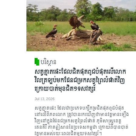
បរិស្ថាន
សត្វត្មាតផេះដែលជិតផុតពូជបំផុតលើលោក
វិលត្រឡប់មកដែនជម្រកសត្វព្រៃលំផាត់វិញ
ក្រោយបាត់មុខជិត១ទសវត្សរ៍
Jul 13, 2026
សត្វត្មាតផេះ ដែលជាប្រភេទបក្សីកម្រជិតផុតពូជបំផុត
នៅលើពិភពលោក ត្រូវបានរកឃើញថាមានវត្តមានឡើង
វិញនៅក្នុងដែនជម្រកសត្វព្រៃលំផាត់ ភូមិសាស្ត្រខេត្ត
រតនគិរី ភាគឦសាននៃប្រទេសកម្ពុជា ក្រោយពីបានបាត់
វត្តមានអស់រយៈពេលជិតមួយទសវត្សរ៍។