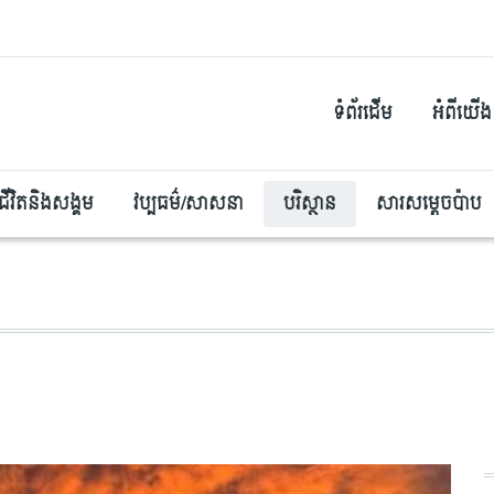
ទំព័រដើម
អំពីយើង
ជីវិតនិងសង្គម
វប្បធម៌/សាសនា
បរិស្ថាន
សារសម្តេចប៉ាប