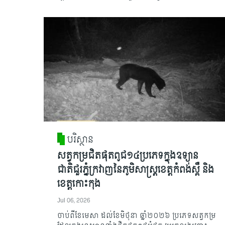
បរិស្ថាន
សត្វកម្រជិតផុតពូជ១៤ប្រភេទក្នុងឧទ្យាន
ជាតិជួរភ្នំក្រវាញនៃភូមិសាស្ត្រខេត្តកំពង់ស្ពឺ និង
ខេត្តកោះកុង
Jul 06, 2026
ចាប់ពីខែមេសា ដល់ខែមិថុនា ឆ្នាំ២០២៦ ប្រភេទសត្វកម្រ