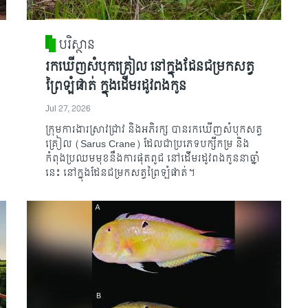
បរិស្ថាន
រកឃើញសំបុកគ្រៀល នៅក្នុងដែនជម្រកសត្វ
ព្រៃឡំផាត់ ក្នុងដើមរដូវពងកូន
Jul 27, 2026
ក្រុមការងារស្រាវជ្រាវ និងអភិរក្ស បានរកឃើញសំបុកសត្វ
គ្រៀល (Sarus Crane) ដែលជាប្រភេទបក្សីកម្រ និង
កំពុងប្រឈមមុខនឹងការផុតពូជ នៅដើមរដូវពងកូននាឆ្នាំ
នេះ នៅក្នុងដែនជម្រកសត្វព្រៃឡំផាត់។