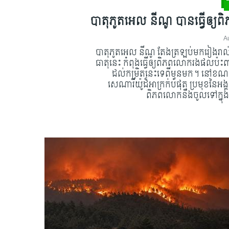
បាតុភូតអេល នីណូ បានធ្វើឲ្យ
A
បាតុភូតអេល នីណូ តែងត្រឡប់មករៀងរាល់ ២ឆ្
ធាតុ​នេះ កំពុងធ្វើឲ្យពិភពលោករងផលប៉ះព
ដល់​កម្រិតនេះទេពីមុនមក។ នៅខណៈដែល​ក
សេណារីយ៉ូដ៏អាក្រក់បំផុត ប្រមុខនៃអ
ពិភពលោកនឹងចូលទៅក្នុងដ