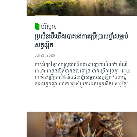
បរិស្ថាន
ប្រសិនបើយើងបោះបង់ការប្រើប្រាស់ថ្នាំសម្លាប់
សត្វល្អិត
Jul 21, 2026
ការសិក្សាវិទ្យាសាស្រ្តជាច្រើនបានបញ្ជាក់ហើយថា ចំណី
អាហារអាចផលិតបានផលទៅរួច បានច្រើនដូចគ្នា ដោយ
ការ​មិនប្រើប្រាស់ផលិតផលថ្នាំសម្លាប់​សត្វល្អិត តែគេធ្វើ
ក្នុងលក្ខខណ្ឌ​មានការផ្លាស់ប្តូរការអនុវត្តកសិកម្មសព្វថ្ងៃ។