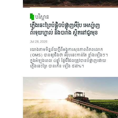
បរិស្ថាន
ភ្លើងឆេះព្រៃបំផ្លិចបំផ្លាញអឺរ៉ុប អេស្ប៉ាញ
ព័រទុយហ្គាល់ និងបារាំង ស្ថិតនៅជួរមុខ
Jul 28, 2026
យោងតាមទិន្នន័យថ្មីពីអង្គការសុខភាពពិភពលោក
(OMS) បានឲ្យដឹងថា អឺរ៉ុបឆេះកាន់តែ ខ្លាំងឡើងៗ។
ក្នុងអំឡុងពេល ៤ឆ្នាំ ផ្ទៃដីដែលត្រូវបានបំផ្លាញដោយ
ភ្លើងឆេះព្រៃ បានកើន ឡើង ៥៧%។