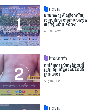
ពត៌មាន
អបអរសាទរ សិស្សវិទ្យាល័យ
សន្តហ្វ្រង់ស្វ័រ បច្ចេកទេសកម្រិត
៣ ប្រឡងជាប់ ១០០%
Aug 04, 2026
វិចារណកថា
ក្រៅពីកុមារ ស្ត្រីមានផ្ទៃពោះក៏
ត្រូវប្រុងប្រយ័ត្នផងដែរនឹងជំងឺ
គ្រុនឈាម!
Aug 04, 2026
ពត៌មាន