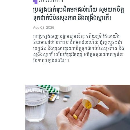
វិចារណកថា
ប្រឡងបាក់ឌុបជិតមកដល់ហើយ សូមយកចិត្ត
ទុកដាក់បំប៉នសុខភាព និងពង្រឹងស្មារតី!
Aug 03, 2026
ការប្រឡងសញ្ញាបត្រមធ្យមសិក្សាទុតិយភូមិ ដែលយើង
និយមហៅថា បាក់ឌុប ជិតមកដល់ហើយ ដូច្នេះប្អូនៗជា
បេក្ខជន និងគ្រួសារគួរយកចិត្តទុកដាក់បំប៉នសុខភាព និង
ពង្រឹងស្មារតី ហើយក៏ត្រូវតែត្រៀមចិត្តទទួលយកលទ្ធផល
នៃការប្រឡងផងដែរ។