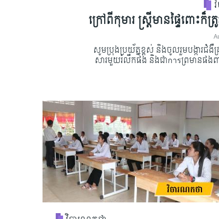
វ
ក្រៅពីកុមារ ស្ត្រីមានផ្ទៃពោះក៏ត
A
សូមប្រុងប្រយ័ត្នខ្ពស់ និងចូលរួមបង្ការ
សារមួយរំលឹកផង និងជាการព្រមានផងពាក់