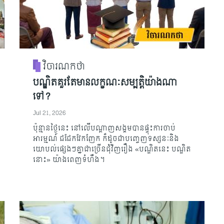
វិចារណកថា
បណ្ឌិតគួរតែមានលក្ខណៈសម្បត្តិយ៉ាងណា
ទៅ?
Jul 21, 2026
ប៉ុន្មានថ្ងៃនេះ នៅលើបណ្តាញសង្គមបានផ្ទុះការចាប់
អារម្មណ៍ ជជែកវែកញែក ក៏ដូចជាបញ្ចេញទស្សនៈនិង
យោបល់ផ្សេងៗគ្នាជាច្រើនជុំវិញរឿង «បណ្ឌិតនេះ បណ្ឌិត
នោះ» យ៉ាងពេញទំហឹង។