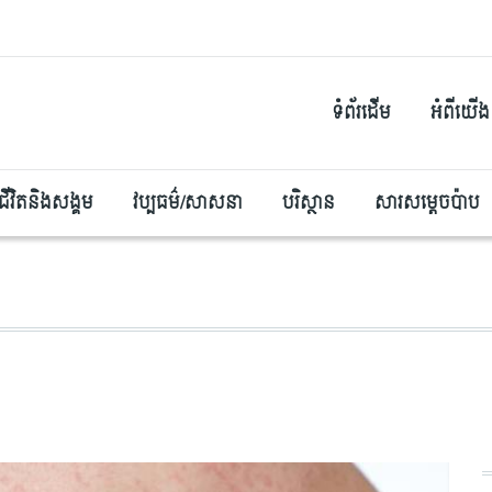
ទំព័រដើម
អំពីយើង
ជីវិតនិងសង្គម
វប្បធម៌/សាសនា
បរិស្ថាន
សារសម្តេចប៉ាប