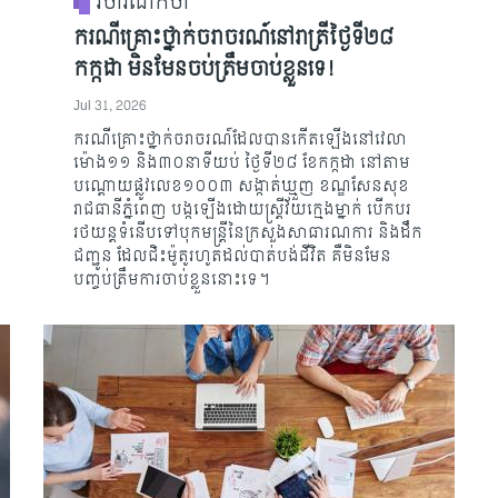
វិចារណកថា
ករណីគ្រោះថ្នាក់ចរាចរណ៍នៅរាត្រីថ្ងៃទី២៨
កក្កដា មិនមែនចប់ត្រឹមចាប់ខ្លួនទេ!
Jul 31, 2026
ករណីគ្រោះថ្នាក់ចរាចរណ៍ដែលបានកើតឡើងនៅវេលា
ម៉ោង១១ និង៣០នាទីយប់ ថ្ងៃទី២៨ ខែកក្កដា នៅតាម
បណ្តោយផ្លូវលេខ១០០៣ សង្កាត់ឃ្មួញ ខណ្ឌសែនសុខ
រាជធានីភ្នំពេញ បង្កឡើងដោយស្ត្រីវ័យក្មេងម្នាក់ បើកបរ
រថយន្តទំនើបទៅបុកមន្ត្រីនៃក្រសួងសាធារណការ និងដឹក
ជញ្ជូន ដែលជិះម៉ូតូរហូតដល់បាត់បង់ជីវិត គឺមិនមែន
បញ្ចប់ត្រឹមការចាប់ខ្លួននោះទេ។