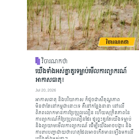
វិចារណកថា
យើងទាំងអស់គ្នាគួរទម្លាប់មើលការព្យាករណ៍
អាកាសធាតុ!
Jul 20, 2026
អាកាសធាតុ និងបរិយាកាស ក៏ដូចជាសីតុណ្ហភាព
មិនថាតែនៅកម្ពុជានោះទេ គឺនៅកន្លែងនានា នៅលើ
ពិភពលោកមានការប្រែប្រួលលឿន ហើយសុក្រិតភាពនៃ
ការព្យាករណ៍ក៏ប្រែប្រួលលឿនដែរ ដូច្នេះគួរតែយើងទម្លាប់
និងព្យាយាមមើលការព្យាករណ៍ ដើម្បីយើងអាចបង្ការ និង
ការពារបញ្ហាជាយថាហេតុដែលអាចកើតមានឡើងមកលើ
យើងទាំងអស់គ្នា។