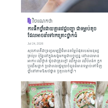
វិចារណកថា
ការផឹកថ្នាំដោយគ្មានវេជ្ជបញ្ជា ជាទម្លាប់តូច
ដែលអាចនាំទៅរកគ្រោះថ្នាក់ធំ
Jul 24, 2026
សុខភាពគឺជាទ្រព្យសម្បត្តិដ៏មានតម្លៃបំផុតរបស់មនុស្ស
គ្រប់រូប ប៉ុន្តែនៅក្នុងសង្គមកម្ពុជាបច្ចុប្បន្ន នៅពេលមាន
អាការៈឈឺថ្កាត់ ដូចជាគ្រុនក្តៅ ឈឺក្បាល ឈឺបំពង់ក ក្អក
ឬឈឺសន្លាក់ ប្រជាពលរដ្ឋមួយចំនួនធំមានទម្លាប់ទៅទិញ
ថ្នាំនៅតាមឱសថដ្ឋាន ឬតូបលក់ថ្នាំ។