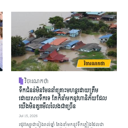
វិចារណកថា
ទឹកជំនន់មិនមែននាំគ្រោះមហន្តដោយត្រឹម
ដោយសារទឹកទេ តែក៏នាំមកនូវហានិភ័យដែល
យើងមិនគួរមើលរំលងជាច្រើន
Jul 15, 2026
រដូវវស្សាជារៀងរាល់ឆ្នាំ តែងនាំមកនូវទឹកភ្លៀងដែលជា