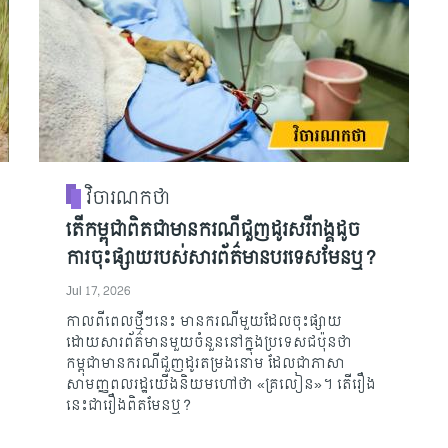
វិចារណកថា
តើកម្ពុជាពិតជាមានករណីជួញដូរសរីរាង្គដូច
ការចុះផ្សាយរបស់សារព័ត៌មានបរទេសមែនឬ?
Jul 17, 2026
កាលពីពេលថ្មីៗនេះ មានករណីមួយដែលចុះផ្សាយ
ដោយសារព័ត៌មានមួយចំនួននៅក្នុងប្រទេសជប៉ុនថា
កម្ពុជាមានករណីជួញដូរតម្រងនោម ដែលជាភាសា
សាមញ្ញពលរដ្ឋយើងនិយមហៅថា «គ្រលៀន»។ តើរឿង
នេះជារឿងពិតមែនឬ?