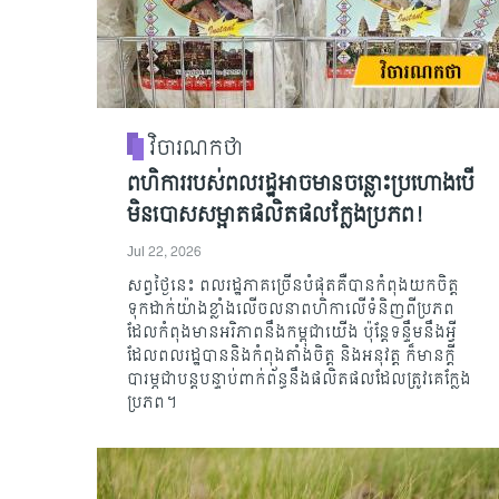
វិចារណកថា
ពហិការរបស់ពលរដ្ឋអាចមានចន្លោះប្រហោងបើ
មិនបោសសម្អាតផលិតផលក្លែងប្រភព!
Jul 22, 2026
សព្វថ្ងៃនេះ ពលរដ្ឋភាគច្រើនបំផុតគឺបានកំពុងយកចិត្ត
ទុកដាក់យ៉ាងខ្លាំងលើចលនាពហិកាលើទំនិញពីប្រភព
ដែលកំពុងមានអរិភាពនឹងកម្ពុជាយើង ប៉ុន្តែទន្ទឹមនឹងអ្វី
ដែលពលរដ្ឋបាននិងកំពុងតាំងចិត្ត និងអនុវត្ត ក៏មានក្តី
បារម្ភជាបន្តបន្ទាប់ពាក់ព័ន្ធនឹងផលិតផលដែលត្រូវគេក្លែង
ប្រភព។