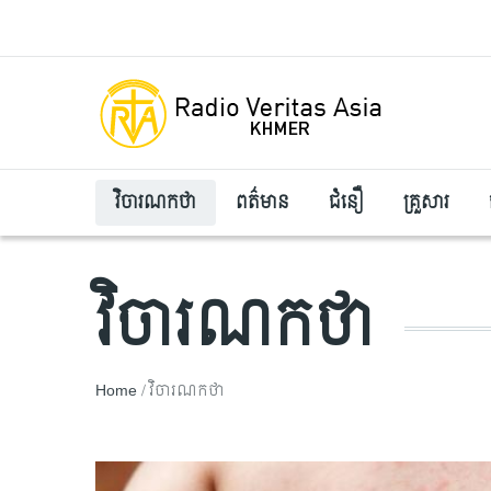
Skip to main content
វិចារណកថា
ពត៌មាន
ជំនឿ
គ្រួសារ
វិចារណកថា
Breadcrumb
Home
វិចារណកថា