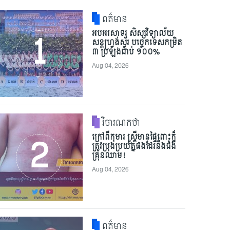
ពត៌មាន
អបអរសាទរ សិស្សវិទ្យាល័យ
សន្តហ្វ្រង់ស្វ័រ បច្ចេកទេសកម្រិត
៣ ប្រឡងជាប់ ១០០%
Aug 04, 2026
វិចារណកថា
ក្រៅពីកុមារ ស្ត្រីមានផ្ទៃពោះក៏
ត្រូវប្រុងប្រយ័ត្នផងដែរនឹងជំងឺ
គ្រុនឈាម!
Aug 04, 2026
ពត៌មាន