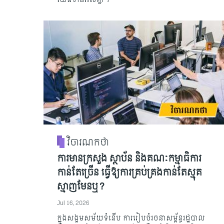
វិចារណកថា
ការមានក្រសួង ស្ថាប័ន និងគណៈកម្មាធិការ
កាន់តែច្រើន ធ្វើឱ្យការគ្រប់គ្រងកាន់តែស្មុគ
ស្មាញមែនឬ?
Jul 16, 2026
ក្នុងសង្គមសម័យទំនើប ការរៀបចំរចនាសម្ព័ន្ធរដ្ឋបាល