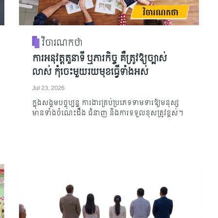
វិចារណកថា
ការអនុវត្តតួនាទី ឬភារកិច្ច គឺត្រូវឱ្យច្បាស់
លាស់ កុំចេះមួយរយមុខធ្វើទាំងអស់
Jul 23, 2026
ក្នុងសង្គមបច្ចុប្បន្ន ការងារគ្រប់ប្រភេទទាមទារឱ្យមនុស្ស
មានទាំងចំណេះដឹង ជំនាញ និងការទទួលខុសត្រូវខ្ពស់។