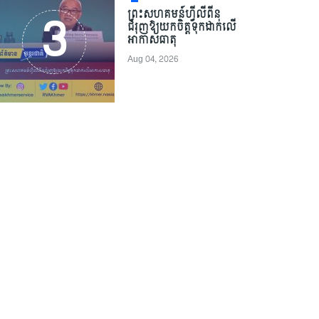
ព្រះសហគមន៍ហ្វីលីពីន
ជំរុញឱ្យយកចិត្តទុកដាក់លើ
អាកាសធាតុ
Aug 04, 2026