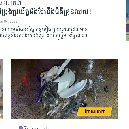
ិចារណកថា
្រូវប្រុងប្រយ័ត្នផងដែរនឹងជំងឺគ្រុនឈាម!
ug 04, 2026
ជំងឺគ្រុនឈាមទាំងអស់គ្នាបន្តទៀត ស្របពេលដែលមាន
ព័ន្ធនឹងភាពងាយរងគ្រោះរបស់ស្ត្រីមានផ្ទៃពោះ។