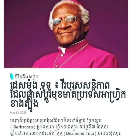
ជីវិតនិងសង្គម
ដេសម៉ុង ទូទូ ៖ វីរបុរសសន្តិភាព​
ដែលផ្លាស់ប្តូរ​មុខមាត់​ប្រទេស​អាហ្វ្រិក
ខាងត្បូង
Aug 10, 2026
ចេញពីក្មេងប្រុសស្រុកស្រែដែលកើតនៅទីក្រុង ក្លែកស្តូប
(Klerksdorp) ប្រទេស​អាហ្វ្រិក​ខាង​ត្បូង នាថ្ងៃទី៧ ខែតុលា
ឆ្នាំ១៩៣១ លោកដេសម៉ុង ទូទូ (Desmond Tutu) បាន​តស៊ូ​រហូត​