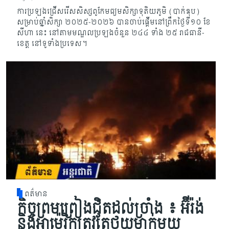
ការប្រឡងជ្រើសរើសសិស្សពូកែមធ្យមសិក្សាទុតិយភូមិ (បាក់ឌុប)
សម្រាប់ឆ្នាំសិក្សា ២០២៥-២០២៦ បានចាប់ផ្តើមនៅព្រឹកថ្ងៃទី១០ ខែ
សីហា នេះ នៅតាមមណ្ឌលប្រឡងចំនួន ២៤៤ ទាំង ២៥ រាជធានី-
ខេត្ត នៅទូទាំងប្រទេស។
ពត៌មាន
កិច្ចព្រមព្រៀងជិតដល់ច្រាំង ៖ អ៊ីរ៉ង់
និងអាម៉េរិកត្រូវតែថយម្នាក់មួយ