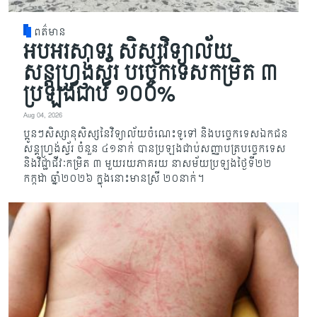
ពត៌មាន
អបអរសាទរ សិស្សវិទ្យាល័យ
សន្តហ្វ្រង់ស្វ័រ បច្ចេកទេសកម្រិត ៣
ប្រឡងជាប់ ១០០%
Aug 04, 2026
ប្អូនៗសិស្សានុសិស្សនៃវិទ្យាល័យចំណេះទូទៅ និងបច្ចេកទេសឯកជន
សន្តហ្វ្រង់ស្វ័រ ចំនួន ៤១នាក់ បានប្រឡងជាប់សញ្ញាបត្របច្ចេកទេស
និងវិជ្ជាជីវៈកម្រិត ៣ មួយរយភាគរយ នាសម័យប្រឡងថ្ងៃទី២២
កក្កដា ឆ្នាំ២០២៦ ក្នុងនោះមានស្រី ២០នាក់។