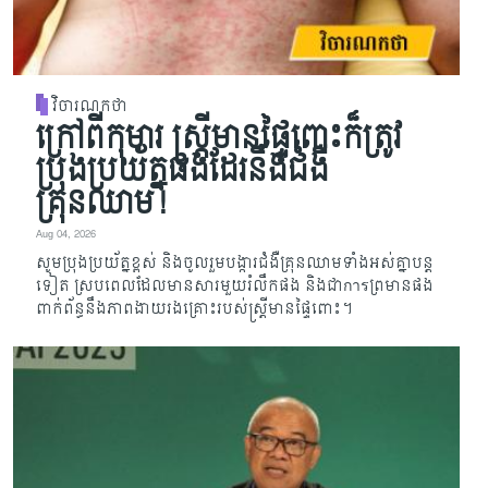
វិចារណកថា
ក្រៅពីកុមារ ស្ត្រីមានផ្ទៃពោះក៏ត្រូវ
ប្រុងប្រយ័ត្នផងដែរនឹងជំងឺ
គ្រុនឈាម!
Aug 04, 2026
សូមប្រុងប្រយ័ត្នខ្ពស់ និងចូលរួមបង្ការជំងឺគ្រុនឈាមទាំងអស់គ្នាបន្ត
ទៀត ស្របពេលដែលមានសារមួយរំលឹកផង និងជាการព្រមានផង
ពាក់ព័ន្ធនឹងភាពងាយរងគ្រោះរបស់ស្ត្រីមានផ្ទៃពោះ។