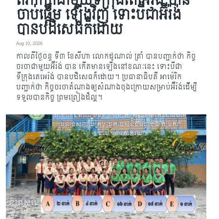
ពិភាក្សាជាមួយទីក្រុងតេអេរ៉ង់ បាន
ចាប់ផ្តើម ឡើងវិញ ទោះបីជាអ៊ីរ៉ង់
បានបដិសេធក៏ដោយ
Aug 10, 2026
កាលពីថ្ងៃចន្ទ ទី៣ ខែសីហា លោកដូណាល់ ត្រាំ បានបញ្ជាក់ថា កិច្ច
ចរចាជាមួយអ៊ីរ៉ង់ បាន កើតមានឡើងនៅខណៈនេះ ទោះបីជា
ទីក្រុងតេអេរ៉ង់ បានបដិសេធក៏ដោយ។ ប្រធានាធិបតី អាម៉េរិក
បញ្ជាក់ថា កិច្ចចរចាតំណាងឲ្យសំណាងចុងក្រោយសម្រាប់អ៊ីរ៉ង់ដើម្បី​
ទទួលបានកិច្ច ព្រមព្រៀងដ៏ល្អ។