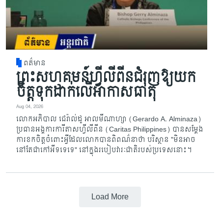
ពត៌មាន
ព្រះសហគមន៍ហ្វីលីពីនជំរុញឱ្យយក
ចិត្តទុកដាក់លើអាកាសធាតុ
Aug 04, 2026
លោកអភិបាល ជេរ៉ាល់ដូ អាលមីណាហ្សា (Gerardo A. Alminaza)
ប្រធានអង្គការការីតាសហ្វីលីពីន (Caritas Philippines) បានសម្តែង
ការខកចិត្តចំពោះអ្វីដែលលោកបានពិពណ៌នាថា បរិស្ថាន "មិនអាច
នៅតែជាកៅអីទទេទេ" នៅក្នុងរបៀបវារៈជាតិរបស់ប្រទេសនោះ។
Load More