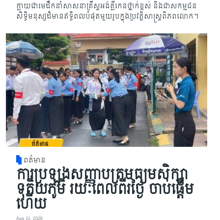
ក្លាយ​​ជាមេដឹកនាំសាសនាគ្រីស្តអង់គ្លីកេនថ្នាក់ខ្ពស់ និងជាសកម្មជន
សិទ្ធិមនុស្សដ៏មាន​ឥទ្ធិពល​​បំផុត​មួយរូបក្នុងប្រវត្តិសាស្ត្រពិភពលោក។
ពត៌មាន
ការប្រឡងសញ្ញាបត្រមធ្យមសិក្សា
ទុតិយភូមិ រយៈពេលពីរថ្ងៃ ចាប់ផ្តើម
ហើយ
Aug 10, 2026