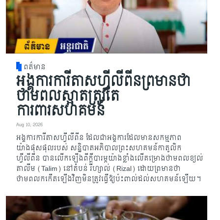
ពត៌មាន
អង្គការការីតាសហ្វីលីពីនព្រមានថា
ថាមពលស្អាតត្រូវតែ
ការពារសហគមន៍
Aug 10, 2026
អង្គការការីតាសហ្វីលីពីន ដែលជាអង្គការដែលមានសកម្មភាព
យ៉ាងផុសផុលរបស់ សន្និបាតអភិបាលព្រះសហគមន៍កាតូលិក
ហ្វីលីពីន បានលើកឡើងពីក្ដីបារម្ភយ៉ាងខ្លាំងលើគម្រោងថាមពលខ្យល់
តាលីម (Talim) នៅតំបន់ រីហ្សាល់ (Rizal) ដោយព្រមានថា
ថាមពលកកើតឡើងវិញមិនត្រូវធ្វើឱ្យប៉ះពាល់ដល់សហគមន៍ឡើយ។