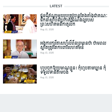
LATEST
ដូនជីឥណ្ឌាមួយរូបត្រូវបានតែងតាំងជាគណៈ
ដឹកនាំស្ថាប័នប្រកាសដំណឹងល្អរបស់
ព្រះសហគមន៍កាតូលិក
Aug 10, 2026
អង្គការការីតាសហ្វីលីពីនព្រមានថា ថាមពល
ស្អាតត្រូវតែការពារសហគមន៍
Aug 10, 2026
ហូបចុកឱ្យប្រមាណខ្លួន! កុំហូបតាមឃ្លាន កុំ
ទទួលទានតាមចង់
Aug 10, 2026