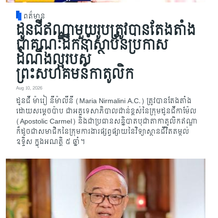
ពត៌មាន
ដូនជីឥណ្ឌាមួយរូបត្រូវបានតែងតាំង
ជាគណៈដឹកនាំស្ថាប័នប្រកាស
ដំណឹងល្អរបស់
ព្រះសហគមន៍កាតូលិក
Aug 10, 2026
ដូនជី ម៉ារៀ នីម៉ាលីនី (Maria Nirmalini A.C.) ត្រូវបានតែងតាំង
ដោយសម្ដេចប៉ាប ជាអគ្គទេសាភិបាលជាន់ខ្ពស់នៃក្រុមដូនជីកាម៉ែល
(Apostolic Carmel) និងជាប្រធានសន្និបាតបុជាតាកាតូលិកឥណ្ឌា
ក៏ដូចជាសមាជិកនៃក្រុមការងារផ្សព្វផ្សាយនៃវិទ្យាស្ថានជីវិតតម្កល់
ឧទ្ទិស ក្នុងអណត្តិ ៥ ឆ្នាំ។