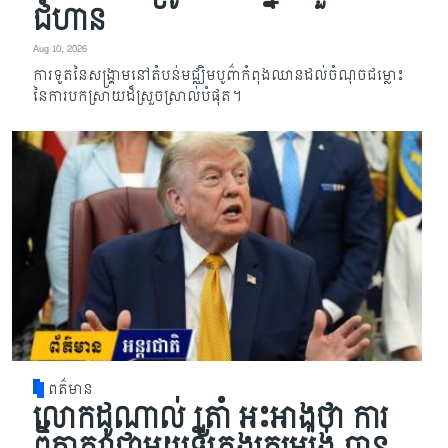
ជំហាន
Aug 10, 2026
ការទូតនៃសង្គ្រាមនៅតំបន់មជ្ឈិមបូព៌ាកំពុងឈានដល់ចំណុចជម្លោះ
នៃការបកស្រាយដ៏ស្រួចស្រាល់បំផុត។
ពត៌មាន
លោកដូណាល់ ត្រាំ អះអាងថា ការ