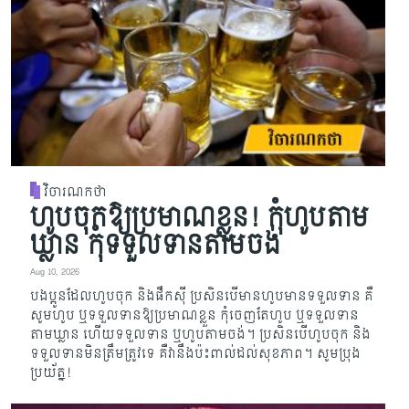
វិចារណកថា
ហូបចុកឱ្យប្រមាណខ្លួន! កុំហូបតាម
ឃ្លាន កុំទទួលទានតាមចង់
Aug 10, 2026
បងប្អូនដែលហូបចុក និងផឹកស៊ី ប្រសិនបើមានហូបមានទទួលទាន គឺ
សូមហូប ឬទទួលទានឱ្យប្រមាណខ្លួន កុំចេញតែហូប ឬទទួលទាន
តាមឃ្លាន ហើយទទួលទាន ឬហូបតាមចង់។ ប្រសិនបើហូបចុក និង
ទទួលទានមិនត្រឹមត្រូវទេ គឺវានឹងប៉ះពាល់ដល់សុខភាព។ សូមប្រុង
ប្រយ័ត្ន!