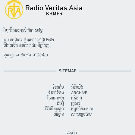
វិទ្យុ វើរីតាស់អាស៊ី ជាភាសាខ្មែរ
អាសយដ្ឋាន៖ ផ្ទះលេខ ២៥ ផ្លូវ ២៤២
បឹងព្រលិត ៧មករា រាជធានីភ្នំពេញ
ទូរសព្ទ៖ +៨៥៥ ១៧ ៧២៦០៦០
SITEMAP
ទំព័រដើម
អំពីយើង
ទំនាក់ទំនង
ARCHIVE
វិចារណកថា
ពត៌មាន
ជំនឿ
គ្រួសារ
ជីវិតនិងសង្គម
វប្បធម៌/សាសនា
បរិស្ថាន
សារសម្តេចប៉ាប
USER ACCOUNT MENU
Log in