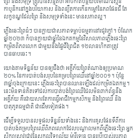
ព្រៃ និងសមុទ្រ ត្រូវបានសន្មត់ថា អាច​កាត់​បន្ថយ​​បរិមាណ​ឧស្ម័ន
កាបូនិក​នៅក្នុងបរិយាកាស និងពន្យឺត​ការកើនកម្តៅនៃភពផែនដី តែ​​​​
លក្ខខណ្ឌ​ដែលព្រៃ និងសមុទ្រទាំងនេះ មានសភាព​ល្អ។
ភ្លើងឆេះព្រៃធំៗ បានក្លាយជាសភាពទម្លាប់ធម្មតា​នៅរដូវក្តៅ។ ចំណែក
ឆ្នាំ២០២៣ ក៏​បាន​ក្លាយ​ជាឆ្នាំនៃឯកតកម្មនៃវិសាលភាពភ្លើងឆេះព្រៃ
កម្រិតពិភពលោក ជាមួយនឹងផ្ទៃដីព្រៃជិត ១២លាន​ហិកតា​ត្រូវ
បានឆាបឆេះ។
យោងតាមទិន្នន័យ បានឲ្យដឹងថា អគ្គីភ័យព្រៃតំណាងឲ្យប្រមាណ
២០% នៃការ​បាត់បង់​សរុប​នៃ​​គម្របព្រៃឈើ​នៅឆ្នាំ២០០១។ ប៉ុន្តែ
៣ឆ្នាំចុងក្រោយនេះ ភ្លើងឆេះព្រៃបាន​ឈាន​​ឡើង​​ដល់​កម្រិត​​ឯតកម្ម។
នេះមិនទាន់គិតទៅដល់ការបាត់បង់​ព្រៃឈើដែលមិន​ពាក់ព័ន្ធ​នឹង​
អគ្គីភ័យ គឺ​ដោយសារ​តែ​ការធ្វើអាជីវកម្មកសិកម្ម និងព្រៃឈើ និង
បាតុភូតធម្មជាតិ ជា​ដើម​ទៀតផង។
ដើម្បីទទួលបានលទ្ធផលទិន្នន័យទាំងនេះ និងការគូសផែនទីពីការ
បាត់បង់គម្របព្រៃឈើ​ពិភពលោក​​ដែលបណ្តាលមកពីភ្លើងឆេះព្រៃ អ្នក​
សិក្សាស្រាវជ្រាវនៃសកលវិទ្យាល័យ ម៉ារីឡេន បានប្រើប្រាស់រូបភាព