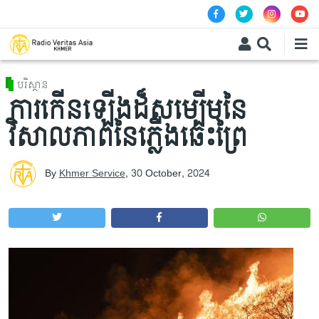
Skip to main content
បរិស្ថាន
ការកើនឡើងដ៏សម្បើមនៃ
វិសាលភាពនៃភ្លើងឆេះព្រៃ
By
Khmer Service
,
30 October, 2024