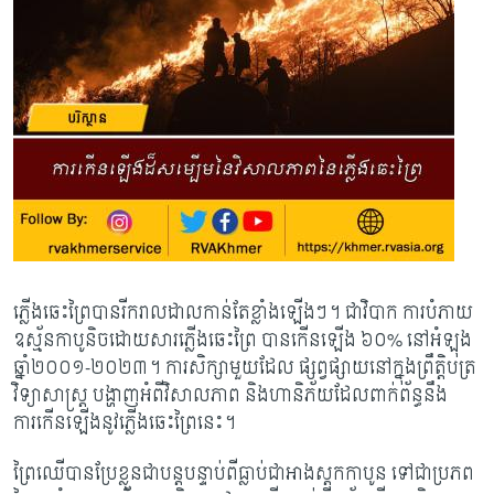
ភ្លើងឆេះព្រៃបានរីករាលដាលកាន់តែខ្លាំងឡើងៗ។ ជាវិបាក ការបំភាយ
ឧស្ម័នកាបូនិចដោយ​សារ​ភ្លើងឆេះព្រៃ បានកើនឡើង ៦០% នៅអំឡុង
ឆ្នាំ២០០១
-២០២៣។ ការសិក្សាមួយ​ដែល ផ្សព្វផ្សាយ​នៅក្នុងព្រឹត្តិបត្រ
វិទ្យាសាស្រ្ត បង្ហាញអំពីវិសាលភាព និងហានិភ័យដែល​ពាក់ព័ន្ធ​នឹង
ការកើនឡើងនូវភ្លើងឆេះព្រៃនេះ។
ព្រៃឈើបានប្រែខ្លួនជាបន្តបន្ទាប់ពីធ្លាប់ជាអាងស្តុកកាបូន ទៅជាប្រភព