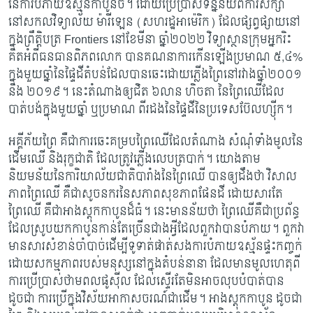
នៃការបំភាយឧស្ម័ន​កាបូនិច។ ដោយប្រើប្រាស់ទិន្នន័យពីការសិក្សា
នៅសកលវិទ្យាល័យ ម៉ារីឡេន (សហរដ្ឋ​អាម៉េរិក) ដែលផ្សព្វផ្សាយ​នៅ
ក្នុងព្រឹត្តិបត្រ
Frontiers នៅខែមីនា ឆ្នាំ២០២២ វិទ្យាស្ថាន​ក្រុម​អ្នក​រិះ
គិតអំពីធនធានពិភពលោក បានគណនា​ការកើនឡើងប្រមាណ ៥,៤%
ក្នុងមួយឆ្នាំ​នៃ​ផ្ទៃ​ដី​តំបន់ដែលបានឆេះដោយភ្លើង​ព្រៃ​នៅរវាងឆ្នាំ២០០១
និង ២០១៩។ នេះតំណាងឲ្យជិត ៦លាន ហិចតា នៃព្រៃឈើដែល
បាត់បង់ក្នុងមួយឆ្នាំ ឬប្រមាណ ពីរដងនៃផ្ទៃដី​នៃប្រទេស​ប៊ែលហ្ស៊ីក។
​អគ្គីភ័យព្រៃ គឺជាការឆេះគម្របព្រៃឈើ​ដែលតំណាង សំណុំទាំងមូលនៃ
ដើមឈើ និងរុក្ខជាតិ ​ដែល​ត្រូវភ្លើងលេបត្របាក់។ យោងតាម
និយមន័យនៃ​ការិយាល័យ​ជាតិ​បារាំងនៃ​ព្រៃឈើ បាន​ឲ្យ​​ដឹង​​ថា វិសាល
ភាពព្រៃឈើ គឺជាសូចនករ​នៃសភាពសុខភាពផែនដី ដោយសារ​តែ
ព្រៃឈើ គឺជាអាងស្តុកកាបូនដ៏ធំ។ នេះមានន័យថា ព្រៃឈើគឺជាប្រព័ន្ធ
ដែលស្រូប​យក​​កាបូនកាន់តែ​ច្រើនជាងអ្វីដែលពួកវាបានបំភាយ​។ ពួកវា
មានសារសំខាន់ចាំបាច់​ដើម្បី​ទូទាត់​​ផាត់សង​ការ​បំភាយ​ឧស្ម័នផ្ទះកញ្ចក់
ដោយសកម្មភាពរបស់មនុស្ស​នៅក្នុងតំបន់នានា ដែលមានមូលហេតុ​ពី​
ការ​ប្រើប្រាស់​ថាមពលផូស៊ីល ដែលស្ទើរតែមិនអាចលុបបំបាត់បាន
ដូចជា ការប្រើក្នុង​វិស័យ​​អាកាស​​ចរណ៍​​​​ជា​ដើម។ អាងស្តុកកាបូន ដូចជា