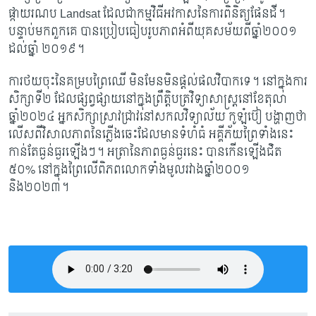
ផ្កាយរណប
Landsat ដែលជាកម្មវិធីអវកាស​នៃការពិនិត្យ​ផែន​ដី។
បន្ទាប់មកពួកគេ បានប្រៀបធៀបរូបភាព​អំពីយុគសម័យពីឆ្នាំ២០០១
ដល់ឆ្នាំ ២០១៩។
ការថយចុះនៃគម្របព្រៃឈើ មិនមែនមិនផ្តល់ផលវិបាកទេ។ នៅក្នុងការ
សិក្សាទី២ ដែល​ផ្សព្វផ្សាយ​​នៅក្នុងព្រឹត្តិបត្រវិទ្យាសាស្រ្តនៅខែតុលា
ឆ្នាំ២០២៤ អ្នកសិក្សាស្រាវជ្រាវ​នៅ​សកល​វិទ្យាល័យ កូឡំប៊ៀ បង្ហាញថា
លើសពីវិសាលភាពនៃភ្លើងឆេះដែលមានទំហំធំ អគ្គីភ័យ​ព្រៃទាំងនេះ
កាន់តែធ្ងន់ធ្ងរឡើងៗ។ អត្រានៃភាពធ្ងន់ធ្ងរនេះ បានកើនឡើងជិត
៥០% នៅក្នុងព្រៃលើពិភពលោកទាំងមូលរវាងឆ្នាំ២០០១
និង២០២៣។