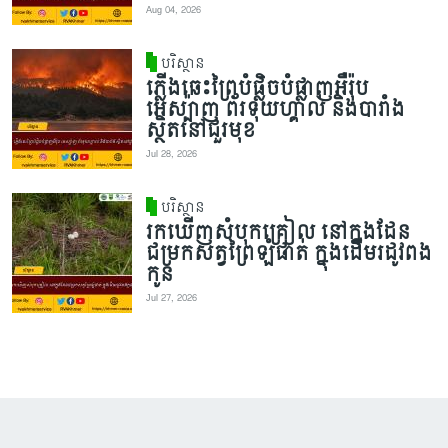
Aug 04, 2026
បរិស្ថាន
ភ្លើងឆេះព្រៃបំផ្លិចបំផ្លាញអឺរ៉ុប
អេស្ប៉ាញ ព័រទុយហ្គាល់ និងបារាំង
ស្ថិតនៅជួរមុខ
Jul 28, 2026
បរិស្ថាន
រកឃើញសំបុកគ្រៀល នៅក្នុងដែន
ជម្រកសត្វព្រៃឡំផាត់ ក្នុងដើមរដូវពង
កូន
Jul 27, 2026