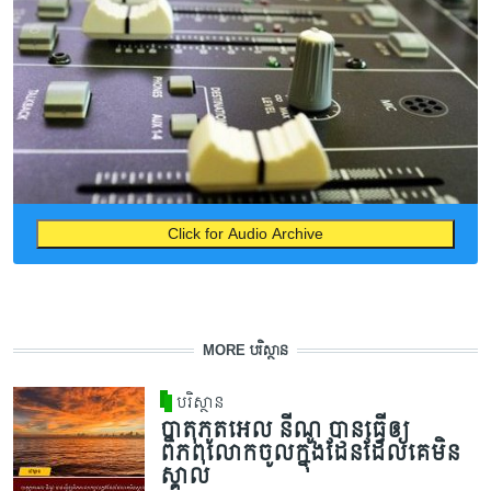
Click for Audio Archive
MORE បរិស្ថាន
បរិស្ថាន
បាតុភូតអេល នីណូ បានធ្វើឲ្យ
ពិភពលោកចូលក្នុងដែនដែលគេមិន
ស្គាល់