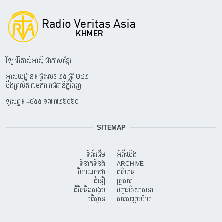
វិទ្យុ វើរីតាស់អាស៊ី ជាភាសាខ្មែរ
អាសយដ្ឋាន៖ ផ្ទះលេខ ២៥ ផ្លូវ ២៤២
បឹងព្រលិត ៧មករា រាជធានីភ្នំពេញ
ទូរសព្ទ៖ +៨៥៥ ១៧ ៧២៦០៦០
SITEMAP
ទំព័រដើម
អំពីយើង
ទំនាក់ទំនង
ARCHIVE
វិចារណកថា
ពត៌មាន
ជំនឿ
គ្រួសារ
ជីវិតនិងសង្គម
វប្បធម៌/សាសនា
បរិស្ថាន
សារសម្តេចប៉ាប