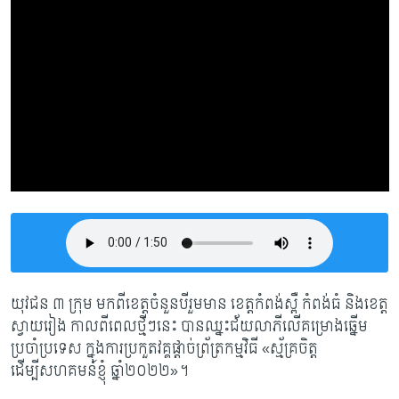
យុវជន ៣ ក្រុម មកពីខេត្តចំនួនបីរួមមាន ខេត្តកំពង់ស្ពឺ កំពង់ធំ និងខេត្ត​
ស្វាយរៀង កាលពីពេលថ្មីៗនេះ បា​នឈ្នះជ័យលាភីលើគម្រោងឆ្នើម
ប្រចាំប្រទេស ក្នុងការប្រកួតវគ្គផ្តាច់ព្រ័ត្រកម្មវិធី «ស្ម័គ្រចិត្ត
ដើម្បីសហគមន៍ខ្ញុំ ឆ្នាំ២០២២»។