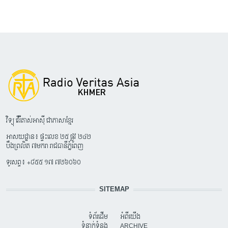
វិទ្យុ វើរីតាស់អាស៊ី ជាភាសាខ្មែរ
អាសយដ្ឋាន៖ ផ្ទះលេខ ២៥ ផ្លូវ ២៤២
បឹងព្រលិត ៧មករា រាជធានីភ្នំពេញ
ទូរសព្ទ៖ +៨៥៥ ១៧ ៧២៦០៦០
SITEMAP
ទំព័រដើម
អំពីយើង
ទំនាក់ទំនង
ARCHIVE