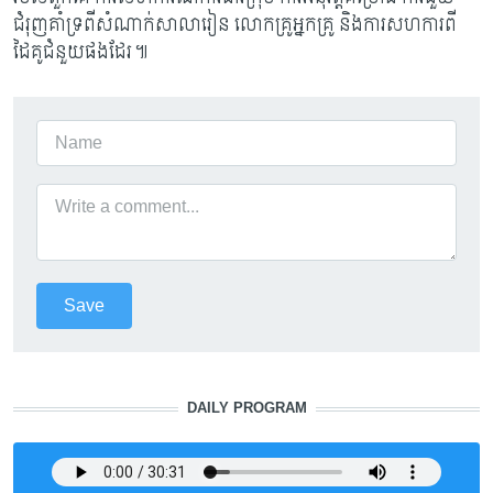
ជំរុញគាំទ្រពីសំណាក់សាលារៀន លោកគ្រូអ្នកគ្រូ និងការសហការពី
ដៃគូជំនួយផងដែរ៕
DAILY PROGRAM