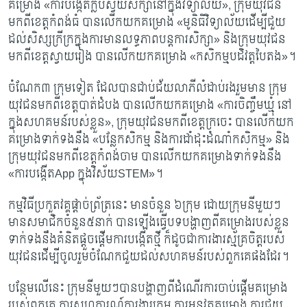
គម្រោង «ការបង្កើតក្លឹបស្វ័យសិក្សានៅក្នុងវិទ្យាល័យ», ក្រុមយុវជន
មកពីខេត្តកំពង់ធំ បានលើកយកគម្រោង «មូនិធិវិទ្យាល័យដើម្បីជួយ
ដល់សិស្សក្រីក្រក្នុងការមានលទ្ធភាពបន្តការសិក្សា» និងក្រុមយុវជន
មកពីខេត្តស្វាយរៀង បានលើកយកគម្រោង «កសិកម្មបដិវត្តបៃតង»។
ចំណែក​៣ ក្រុមទៀត ដែល​បាន​ជាប់ជ័យលាភីលំដាប់រងរួមមាន ក្រុម
យុវជនមកពីខេត្តបាត់ដំបង បានលើកយកគម្រោង «ការចិញ្ចឹមឃ្មុំ នៅ
ក្នុងសហគមន៍របស់ខ្លួន», ក្រុមយុវជនមកពីខេត្តក្រចេះ បានលើកយក
គម្រោងទាក់ទងនឹង «បន្លែកសិកម្ម និងការដាំដុះដំណាំកសិកម្ម» និង
ក្រុមយុវជនមកពីខេត្តកំពង់ចាម បានលើកយកគម្រោងទាក់ទងនឹង
«ការបង្កើតApp ក្នុងវិស័យSTEM»។
កម្មវិធីប្រកួតវគ្គផ្តាច់ព្រ័ត្រនេះ មានចំនួន ៦ក្រុម ដោយក្រុមនីមួយៗ
មានសមាជិកចំនួន៥នាក់ បានឡើងធ្វើបទបង្ហាញពីគម្រោងរបស់ខ្លួន
ទាក់ទងនឹងគំនិតផ្តួចផ្តើមការបង្កើតថ្មី ក៏ដូចជាការងារស្ម័គ្រចិត្តរបស់
យុវជនដើម្បីចូលរួមចំណែកជួយដល់សហគមន៍របស់ពួកគេផងដែរ។
បន្ថែមលើនេះ ក្រុមនីមួយៗបានបង្ហាញពីដំណើរការចាប់ផ្តើមគម្រោង
របស់ពួកគេ ការសហការណ៍ការងារក្រុ​ម ការអនុវត្តគម្រោង ការជួយ