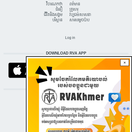
វិចារណកថា
ពត៌មាន
ជំនឿ
គ្រួសារ
ជីវិតនិងសង្គម
វប្បធម៌/សាសនា
បរិស្ថាន
សារសម្តេចប៉ាប
USER ACCOUNT MENU
Log in
DOWNLOAD RVA APP
×
STAY CONNECTED WITH US!