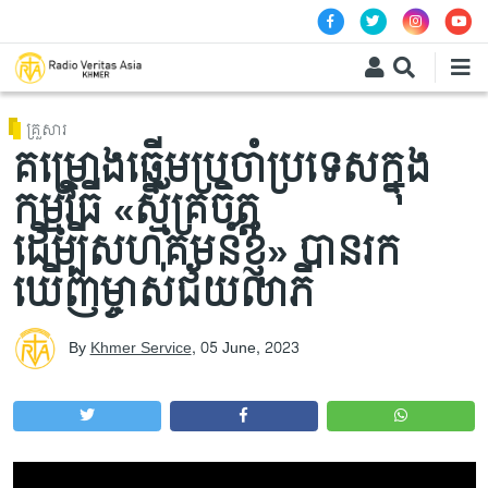
Skip to main content
គ្រួសារ
គម្រោងឆ្នើមប្រចាំប្រទេសក្នុង
កម្មវិធី «ស្ម័គ្រចិត្ត
ដើម្បីសហគមន៍ខ្ញុំ» បានរក
ឃើញម្ចាស់ជ័យលាភី
By
Khmer Service
,
05 June, 2023