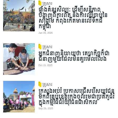
គ្រួសារ
ផ្ទាំងគំនូរសិល្បៈ ដើម្បីសន្តិភាព
បង្ហាញពីការពិត និងការឈឺចាប់នៃ
សង្គ្រាម កំពុងកើតមានលើទឹកដី
កម្ពុជា
Jan 05, 2026
គ្រួសារ
អ្នកជំនាញនិយាយថា គេហកិច្ចក៏ជា
ជំនាញមួយដែលមិនគួរមើលរំលង
Oct 13, 2025
គ្រួសារ
ក្រសួងអប់រំ ប្រកាសជ្រើសរើសយុវជន
មកពីគ្រប់ខេត្តក្រុងចូលរួមជាប្រតិភូជំរំ
ក្នុងកម្មវិធីជំរំយុវជនជាសកល
Sep 29, 2025