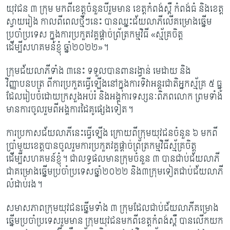
យុវជន ៣ ក្រុម មកពីខេត្តចំនួនបីរួមមាន ខេត្តកំពង់ស្ពឺ កំពង់ធំ និងខេត្ត​
ស្វាយរៀង កាលពីពេលថ្មីៗនេះ បា​នឈ្នះជ័យលាភីលើគម្រោងឆ្នើម
ប្រចាំប្រទេស ក្នុងការប្រកួតវគ្គផ្តាច់ព្រ័ត្រកម្មវិធី «ស្ម័គ្រចិត្ត
ដើម្បីសហគមន៍ខ្ញុំ ឆ្នាំ២០២២»។
ក្រុមជ័យលាភីទាំង​ ៣នេះ ទទួលបានពានរង្វាន់ មេដាយ និង
វិញ្ញាបនបត្រ ពីការប្រកួតធ្វើឡើងនៅក្នុងការ​​ទិវាអន្តរជាតិអ្នកស្ម័គ្រ ៥ ធ្នូ
ដែលរៀបចំដោយក្រសួងអប់រំ និងអង្គការទស្សនៈពិភពលោក ព្រមទាំង
មានកា​រចូលរួមពីអង្គការដៃគូផ្សេងទៀត។
ការប្រកាសជ័យលាភីនេះធ្វើឡើង ក្រោយពីក្រុមយុវជនចំនួន ៦ មកពី
ប្រាំមួយខេត្តបានចូលរួមការប្រកួតវ​គ្គផ្តាច់ព្រ័ត្រកម្មវិធីស្ម័គ្រចិត្ត
ដើម្បីសហគមន៍ខ្ញុំ។ ជាលទ្ធផលមានក្រុមចំនួន ៣ បានជាប់ជ័យលាភី
ជាគ​ម្រោ​ងឆ្នើមប្រចាំប្រទេសឆ្នាំ២០២២ និង៣ក្រុមទៀតជាប់ជ័យលាភី
លំដាប់រង។
សមាសភាពក្រុមយុវជនឆ្នើមទាំង ៣ ក្រុមដែលជាប់ជ័យលាភីគម្រោង
ឆ្នើមប្រចាំប្រទេសរួមមាន ក្រុមយុវជ​នមកពីខេត្តកំពង់ស្ពឺ បានលើកយក