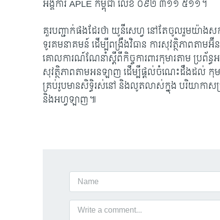
អង្គការ
APLE កម្ពុជា លេខ ០៩២ ៣១១ ៥១១។
គួរបញ្ជាក់ផងដែរថា យូនីសេហ្វ នៅតែចូលរួមយ៉ាងសក
ទូរគមនាគមន៍ ដើម្បីពង្រឹងវិធាន ការសុវត្ថិភាពតាមអ
គោលការណ៍ណែនាំស្តីពីកិច្ចការពារកុមារតាម ប្រព័ន្ធអ
សុវត្ថិភាពតាមអនឡាញ ដើម្បីផ្តល់ចំណេះដឹងដល់ កុមារ
គ្រប់រូបមានសិទ្ធិរស់នៅ និងលូតលាស់ក្នុង បរិយាក
និងអហ្វឡាញ៕