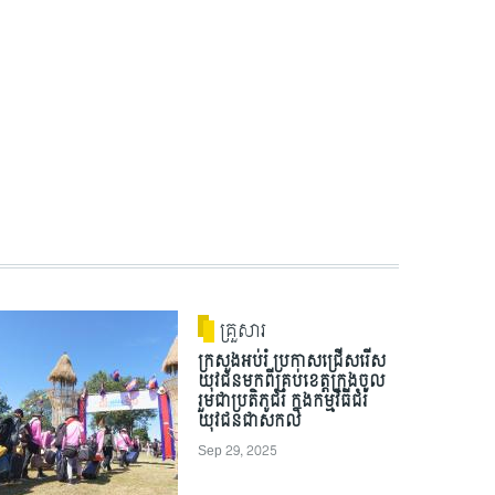
គ្រួសារ
ក្រសួងអប់រំ ប្រកាសជ្រើសរើស
យុវជនមកពីគ្រប់ខេត្តក្រុងចូល
រួមជាប្រតិភូជំរំ ក្នុងកម្មវិធីជំរំ
យុវជនជាសកល
Sep 29, 2025