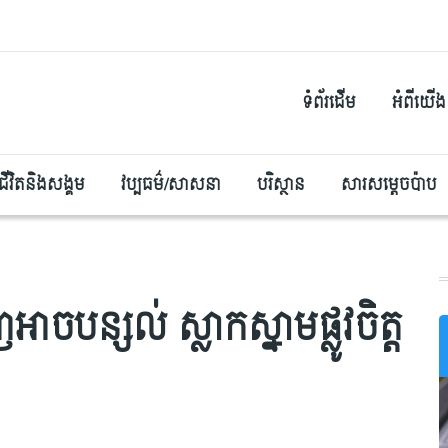
ទំព័រដើម
អំពីយើង
ជីវិតនិងសង្គម
វប្បធម៌/សាសនា
បរិស្ថាន
សារសម្តេចប៉ាប
្សល់ ស្លាកស្នាមផ្លូវចិត្ត