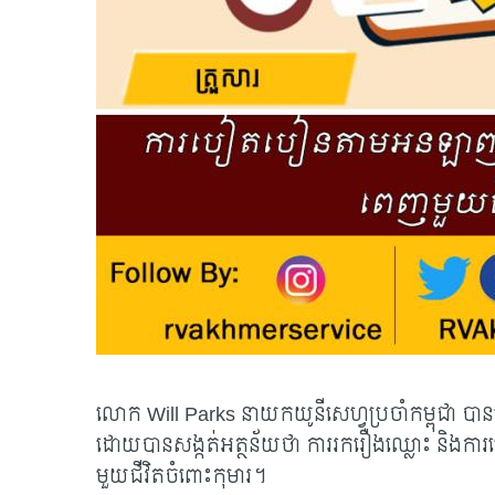
លោក
Will Parks នាយកយូនីសេហ្វប្រចាំកម្ពុជា
ដោយបានសង្កត់អត្ថន័យថា ការរករឿងឈ្លោះ និងការ
មួយជីវិតចំពោះកុមារ។