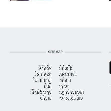
SITEMAP
ទំព័រដើម
អំពីយើង
ទំនាក់ទំនង
ARCHIVE
វិចារណកថា
ពត៌មាន
ជំនឿ
គ្រួសារ
ជីវិតនិងសង្គម
វប្បធម៌/សាសនា
បរិស្ថាន
សារសម្តេចប៉ាប