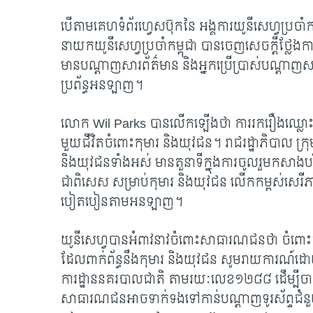
បើតាមគេហទំព័រហ្វេសប៊ុកនៃ អង្គការយូនីសេហ្វប្រចាំ
នាយកយូនីសេហ្វប្រចាំកម្ពុជា បានចេញសេចក្តីថ
មានបណ្តាញសារព័ត៌មាន និងអ្នកប្រើប្រាស់បណ្តាញស
ប្រព័ន្ធអនឡាញ។
លោក
Wil Parks បានលើកឡើងថា ការរករឿងឈ្លោះ
មួយជីវិតចំពោះកុមារ និងយុវជន។ រាជរដ្ឋាភិបាល ក្រុមហ៊
និងយុវជនទាំងអស់ មានតួនាទីក្នុងការចូលរួមកសាងបរ
ជាពិសេស សម្រាប់កុមារ និងយុវជន លើកកម្ពស់សេរីភាព
បៀតបៀនតាមអនឡាញ។
យូនីសេហ្វបានអំពាវនាវចំពោះសាធារណជនថា ចំពោះ
ដែលពាក់ព័ន្ធនឹងកុមារ និងយុវជន សូមរាយការណ៍ដោយ
ការដ្ឋាននគរបាលជាតិ តាមរយៈលេខ​១២៨៨ ដើម្បីចាត់វ
សាធារណជនអាចទាក់ទងទៅកាន់បណ្តាញទូរស័ព្ទជំនួយ