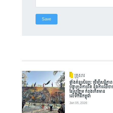
គ្រួសារ
ផ្ទាំងគំនូរសិល្បៈ ដើម្បីសន្តិភាព
បង្ហាញពីការពិត និងការឈឺចាប
នៃសង្គ្រាម កំពុងកើតមាន
លើទឹកដីកម្ពុជា
Jan 05, 2026