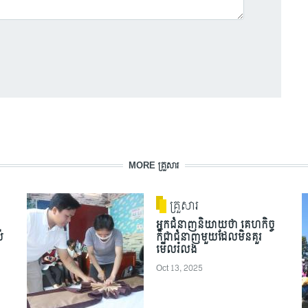
MORE គ្រួសារ
គ្រួសារ
អ្នកជំនាញនិយាយថា គេហកិច្ច
់
ក៏ជាជំនាញមួយដែលមិនគួរ
មើលរំលង
Oct 13, 2025