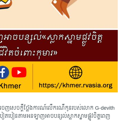
 បានចេញសេចក្តីថ្លែងការណ៍លើករណីកូនរបស់លោក G-devith
បៀតបៀនតាមអនឡាញអាចបន្សល់ស្លាកស្នាមផ្លូវចិត្តពេញ