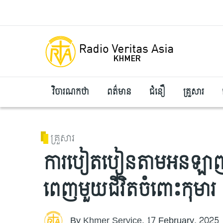
Skip to main content
វិចារណកថា
ពត៌មាន
ជំនឿ
គ្រួសារ
គ្រួសារ
ការបៀតបៀនតាមអនឡាញអាចបន
ពេញមួយជីវិតចំពោះកុមារ
By
Khmer Service
,
17 February, 2025