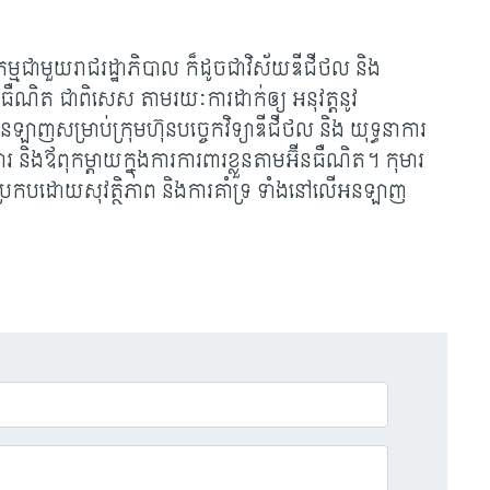
ម្មជាមួយរាជរដ្ឋាភិបាល ក៏ដូចជាវិស័យឌីជីថល និង
៊ីនធឺណិត ជាពិសេស តាមរយៈការដាក់ឲ្យ អនុវត្តនូវ
នឡាញសម្រាប់ក្រុមហ៊ុនបច្ចេកវិទ្យាឌីជីថល និង យុទ្ធនាការ
 និងឪពុកម្តាយក្នុងការការពារខ្លួនតាមអ៊ីនធឺណិត។ កុមារ
ាសប្រកបដោយសុវត្ថិភាព និងការគាំទ្រ ទាំងនៅលើអនឡាញ