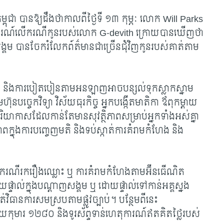
កម្ពុជា បានឱ្យដឹងថាកាលពីថ្ងៃទី ១៣ កុម្ភៈ លោក
Will Parks
្លែងការណ៍លើករណីកូនរបស់លោក G-devith ក្រោយបានឃើញថា
ង្គម បានចែករំលែកព៍ត៌មានជាច្រើនជុំវិញកូនរបស់គាត់តាម
 និងការបៀតបៀនតាមអនឡាញអាចបន្សល់ទុកស្លាកស្នាម
ុនបច្ចេកវិទ្យា វិស័យធុរកិច្ច អ្នកបង្កើតមាតិកា ឪពុកម្តាយ
ិយាកាសដែលកាន់តែមានសុវត្ថិភាពសម្រាប់អ្នកទាំងអស់គ្នា
ក្នុងការបញ្ចេញមតិ និងទប់ស្កាត់ការគំរាមកំហែង និង
ករណីរករឿងឈ្លោះ ឬ ការគំរាមកំហែងតាមអ៊ីនធើណិត
ផ្ទាល់ក្នុងបណ្តាញសង្គម ឬ ដោយផ្ទាល់ទៅកាន់អគ្គស្នង
ិធានការសមស្របតាមផ្លូវច្បាប់។ បន្ថែមពីនេះ
កុមារ ១២៨០ និងទូរស័ព្ទទាន់ហេតុការណ៍ឥតគិតថ្លៃរបស់