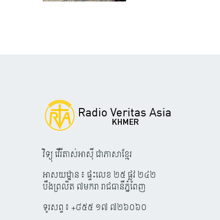
វិទ្យុ វើរីតាស់អាស៊ី ជាភាសាខ្មែរ
អាសយដ្ឋាន៖ ផ្ទះលេខ ២៥ ផ្លូវ ២៤២
បឹងព្រលិត ៧មករា រាជធានីភ្នំពេញ
ទូរសព្ទ៖ +៨៥៥ ១៧ ៧២៦០៦០