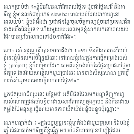
លោកប្រាប់​ថា ៖«ខ្ញុំមិនមែនលក់តែពេលថ្ងៃទេ ដូចជាថ្ងៃសៅរ៍​ និងអា
ទិត្យ ខ្ញុំមានលក់ជាប្រភេទ slow bar ពេលយប់ដែលជាកាហ្វេនៅ
ពេលយប់។ ខ្ញុំចង់ដឹងថា ប្រជាជនខ្មែរចូលចិត្តកាហ្វេដូចនៅប្រទេសជិត
ខាងយើងដែរឬទេ? ហើយមួយរយៈពេលមុនខ្ញុំសាកលក់នៅពេលយប់
ដែរ បានប្រហែល៣០ទៅ៤០នាក់ដែរ​»។
លោក រស់ សុវណ្ណបុរី បានអោយដឹងថា ៖ «ទាក់ទិននឹងការរកស៊ីរបស់
ខ្ញុំនេះខ្ញុំមិនលក់អចិន្ត្រៃយ៍នោះ នៅពេលខ្ញុំរវល់ក្នុងការធ្វើគម្រោងរបស់
ខ្ញុំ (project) ខ្ញុំក៏សម្រាកដែរ។ តាមពិតខ្ញុំចង់លក់តែថ្ងៃសុក្រដល់ថ្ងៃអា​
ទិត្យទេ តែដោយសារខ្ញុំលក់មួយប្រាវនេះ មានខាងសិស្សសាលា អ្នកធ្វើ
ការក៏សំណូមពរអោយខ្ញុំលក់រាល់ថ្ងៃទៅ»។
អ្នកថតរូបអាជីពរូបនេះ បន្ថែមថា អតិថិជនដែលមកបញ្ជាទិញកាហ្វេ
របស់លោកត្រូវរងចាំបន្តិច ដោយ​សា​រតែកាហ្វេឆុងភ្លាមៗ និងកិនដោយ
កម្លាំងដៃមនុស្ស ធ្វើអោយមានភាពយឺតយ៉ាវបន្តិចបន្តួចប៉ុណ្ណោះ។
លោកបញ្ជាក់ថា ៖ «ក្នុងបច្ចុប្បន្ននេះខ្ញុំម្នាក់ឯងជាមួយគ្រួសារ និងបងខ្ញុំ
ភ្ញៀវដែលគាត់មកទិញគឺខ្ញុំធ្វើភា្លមៗ អាចនិយាយបានថាភ្ញៀវដែល