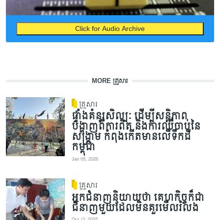
Click for Audio Archive
MORE គ្រួសារ
គ្រួសារ
ផ្ទាំងគំនូរសិល្បៈ ដើម្បីសន្តិភាព
បង្ហាញពីការពិត និងការឈឺចាប់នៃ
សង្គ្រាម កំពុងកើតមានលើទឹកដី
កម្ពុជា
Jan 05, 2026
គ្រួសារ
អ្នកជំនាញនិយាយថា គេហកិច្ចក៏ជា
ជំនាញមួយដែលមិនគួរមើលរំលង
Oct 13, 2025