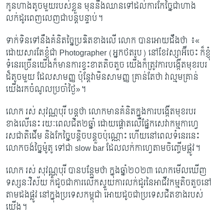
កូនហាងតូចមួយរបស់ខ្លួន មុននឹងឈានទៅដល់ការកែច្នៃជាហាង
លក់ដូរពេញលេញជាបន្តបន្ទាប់។
ទាក់ទិនទៅនឹងគំនិតច្នៃប្រឌិតខាងលើ លោក ​បានអោយដឹងថា ៖«
ដោយសារតែខ្ញុំជា Photographer (អ្នកថតរូប) នៅខែវស្សាអ៊ីចេះ ក៏ខ្ញុំ
ទំនេរច្រើនយើងក៏មានការខ្វះខាតតិចតួច យើងក៏ត្រូវការបង្កើតមុខរបរ
ដ៏តូចមួយ ដែលសាមញ្ញ ប៉ុន្តែវាមិនសាមញ្ញ គ្រាន់តែថា វាល្មមគ្រាន់
យើងរកចំណូលប្រចាំថ្ងៃ»។
លោក រស់ សុវណ្ណបុរី បន្តថា លោកមានគំនិតក្នុងការបង្កើតមុខរបរ
ខាងលើនេះ រយៈពេលជិត២ឆ្នាំ ដោយផ្តោតលើផ្នែកសេវាកម្មកាហ្វេ
រសជាតិដើម និងកែច្នៃបន្តិចបន្តួចប៉ុណ្ណោះ ហើយនៅពេលទំនេរនេះ
លោកចង់ច្នៃម៉ូតូ ទៅជា slow bar ដែលលក់កាហ្វេតាមចិញ្ចើមផ្លូវ។​
លោក រស់ សុវណ្ណបុរី បានបន្ថែមថា ក្នុងឆ្នាំ២០២៣ លោកមើលឃើញ
ទស្សនៈវិស័យ ក៏ដូចជាការលើកស្ទួយការលក់ដូរនៃអាជីវកម្មតិចតួចនៅ
តាមដងផ្លូវ នៅក្នុងប្រទេសកម្ពុជា អោយដូចជាប្រទេសជិតខាងរបស់
យើង។