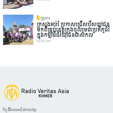
គ្រួសារ
ក្រសួងអប់រំ ប្រកាសជ្រើសរើសយុវជន
មកពីគ្រប់ខេត្តក្រុងចូលរួមជាប្រតិភូជំរំ
ក្នុងកម្មវិធីជំរំយុវជនជាសកល
Sep 29, 2025
វិទ្យុ វើរីតាស់អាស៊ី ជាភាសាខ្មែរ