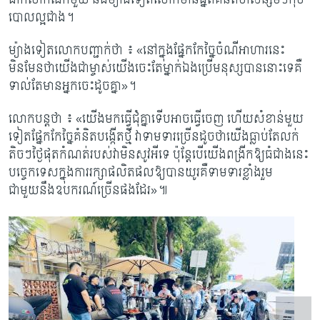
បោលល្អជាង។
ម្យ៉ាងទៀតលោកបញ្ជាក់ថា ៖ «នៅក្នុងផ្នែកកែច្នៃចំណីអាហារនេះ
មិនមែនថាយើងជាម្ចាស់យើងចេះតែម្នាក់​ឯងប្រើមនុស្សបាននោះទេគឺ
ទាល់តែមានអ្នកចេះដូចគ្នា»។
លោកបន្តថា ៖ «យើងមកធ្វើជុំគ្នាទើបអាចធ្វើចេញ ហើយសំខាន់មួយ
ទៀតផ្នែកកែច្នៃគំនិតបង្កើតថ្មី វាទាមទារច្រើនដូចថាយើងធ្លាប់តែលក់
តិចៗថ្ងៃផុតកំណត់របស់វាមិនសូវអីទេ ប៉ុន្តែបើយើងពង្រីកឱ្យធំជាងនេះ
បច្ចេកទេសក្នុងការរក្សាផលិតផលឱ្យបានយូរគឺទាមទារខ្លាំងរួម
ជាមួយនឹងឧបករណ៍ច្រើនផងដែរ»៕