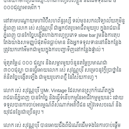
បានយកមកប្រើជាឈ្មោះហាងកាហ្វេរបស់ខ្លួន និ​ងដើមទុនជាង ៤
០០០ដុល្លាអាមេរិក។
នៅតាមបណ្តោយមហាវិថីសហព័ន្ធរុស្សី ទល់មុខសកលវិទ្យាល័យភូមិន្ទ
ភ្នំពេញ លោក រស់ សុវណ្ណបុរី ជាអ្នកថតរូបអាជីពមួយរូប ក្នុងរាជធានី
ភ្នំពេញ បានកែច្នៃបង្កើតហាងកាហ្វេប្រភេទ slow bar រួមនឹងការតុប
តែងយ៉ាងសាមញ្ញបំផុតមិនធ្លាប់មាន និងអ្នកទទួលទាននៅនឹងកន្លែង
ត្រូវយកកៅអីមកជាមួយក្នុងការបញ្ជា​ទិញនៅកន្លែងផ្ទាល់។
ម៉ូតូតម្លៃ៤ ០០០ ដុល្លារ​ និងសម្ភារមួយចំនួនតម្លៃប្រមាណជា
៣០០ដុល្លា បានធ្វើអោយលោក រស់ សុវ​ណ្ណ​បុរី សម្រេចនូវក្តីប្រាថ្នានៃ
គំនិតច្នៃបង្កើតឡើង ជាមួយរូបភាពថ្មី នៃវិស័យកាហ្វេ។
លោក រស់ សុវណ្ណបុរី ឬMr. Vintage ដែលមានស្រុកកំណើតក្នុង
រាជធានីភ្នំពេញ បានកែច្នៃ និងធ្វើទំនើបក​ម្មនៃអាជីវកម្មមួយនេះ ដោយ​
ទទួលបានការចាប់អារម្មណ៍ពីសំណាក់អតិថិជន ភ្ញៀវទេសចរណ៍ និង
យុវជនខ្មែរជាច្រើនរូប។
លោក រស់ សុវណ្ណបុរី បានអោយដឹងពីដំណើរដើមទងនៃការចាប់ផ្តើម