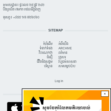
អាសយដ្ឋាន៖ ផ្ទះលេខ ២៥ ផ្លូវ ២៤២
បឹងព្រលិត ៧មករា រាជធានីភ្នំពេញ
ទូរសព្ទ៖ +៨៥៥ ១៧ ៧២៦០៦០
SITEMAP
ទំព័រដើម
អំពីយើង
ទំនាក់ទំនង
ARCHIVE
វិចារណកថា
ពត៌មាន
ជំនឿ
គ្រួសារ
ជីវិតនិងសង្គម
វប្បធម៌/សាសនា
បរិស្ថាន
សារសម្តេចប៉ាប
USER ACCOUNT MENU
Log in
×
DOWNLOAD RVA APP