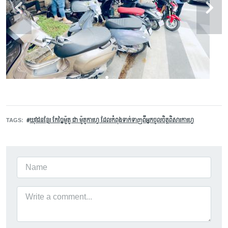
TAGS
យុវជនខ្មែរ កែច្នៃម៉ូតូ ជា ម៉ូតូកាហ្វេ ដែល​កំពុងទាក់ទាញពី​អ្នក​ចូលចិត្ត​ពិសារកាហ្វេ​