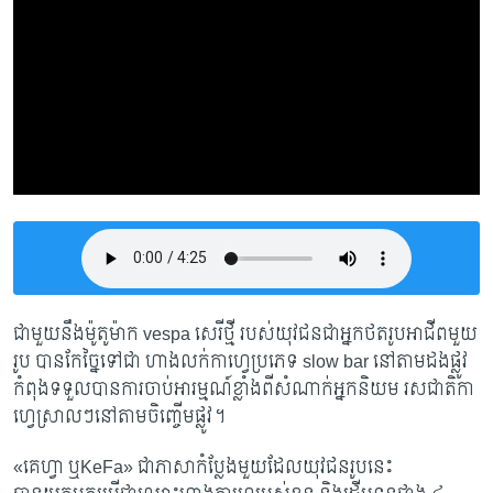
ជាមួយនឹងម៉ូតូម៉ាក​ vespa សេរីថ្មី របស់​យុវជនជាអ្នកថតរូបអាជីពមួយ
រូប​ បានកែច្នៃទៅជា ហាងលក់កាហ្វេ​ប្រភេទ slow bar នៅតាមដងផ្លូវ
កំពុងទទួលបានការចាប់អារម្មណ៍ខ្លាំងពីសំណាក់អ្នកនិយម រសជា​តិកា
ហ្វេស្រាលៗនៅតាមចិញ្ចើមផ្លូវ។
«គេហ្វា ឬKeFa»​ ជាភាសាកំប្លែងមួយដែលយុវជនរូបនេះ