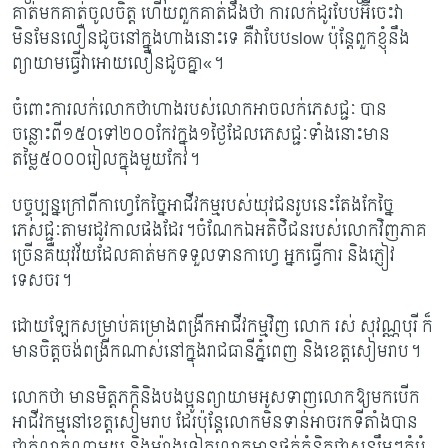
គាត់មកគាត់ចូលចិត្ត ហើយពួកគាត់ដឹងថា ការលក់ដូរបែបអ៊ីចេះវា
មិនមែនលឿនដូចនៅក្នុងហាងនោះទេ គឺវាបែបslow ប៉ុន្តែពួកខ្ញុំនឹង
ព្យាយាមធ្វើវាអោយលឿនដូចគ្នា«។
ចំពោះការលក់លោកថាហាងរបស់លោកអាចលក់ភេសជ្ជៈ បាន
ចន្លោះពី១៥០ទៅ២០០កែវក្នុង១ថ្ងៃដែលភេសជ្ជៈទាំងនោះមាន
តម្លៃ៥០០០រៀលក្នុងមួយកែវ។
បច្ចុប្បន្នក្រៅពីកាហ្វេកែច្នៃអាជីវកម្មរបស់យុវជនរូបនេះតែងកែច្នៃ
ភេសជ្ជៈតាមរដូវកាលផងដែរ។ចំណែកឯអតិថិជនរបស់លោកវិញភាគ
ច្រើនគឺយុវវ័យដែលគាត់មកទទួលទានកាហ្វេ អ្នកធ្វើការ និងភ្ញៀវ
ទេសចរ​​។
ដោយឡែកសម្រាប់គម្រោងពង្រីកអាជីវកម្មវិញ លោក រស់ សុវណ្ណបុរី ​ក៏​
មានចិត្តចង់ពង្រីកណាស់នៅក្នុងរាជធានីភ្នំពេញ និងខេត្តសៀមរាប។
លោក​ថា មានមិត្តភក្តិនិងបងប្អូនព្យាយាមអូសទាញលោក​ឱ្យមកបើក
អាជីវកម្មនៅខេត្តសៀមរាប ដែរប៉ុន្តែលោ​កមិនទាន់អាចរកទីតាំងបាន
ជាក់លាក់ណាមួយ និងម្យ៉ាងទៀតលោកមានផ្នត់គំនិតថាសន្សឹមៗកុំបំ​