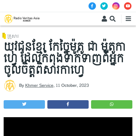
Skip to main content
គ្រួសារ
យុវជនខ្មែរ កែច្នៃម៉ូតូ ជា ម៉ូតូកា
ហ្វេ ដែល​កំពុងទាក់ទាញពី​អ្នក​
ចូលចិត្ត​ពិសារកាហ្វេ​
By
Khmer Service
,
11 October, 2023