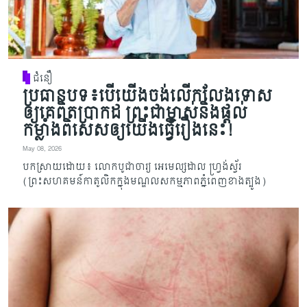
ជំនឿ
ប្រធានបទ៖បើយើងចង់លើកលែងទោស
ឲ្យគេពិតប្រាកដ ព្រះជាម្ចាស់និងផ្តល់
កម្លាំងពិសេសឲ្យយើងធ្វើរឿងនេះ!
May 08, 2026
បកស្រាយដោយ៖ លោកបូជាចារ្យ អេមេល្សដាល ហ្វ្រង់ស្វ័រ
(ព្រះសហគមន៍កាតូលិកក្នុងមណ្ឌលសកម្មភាពភ្នំពេញខាងត្បូង)