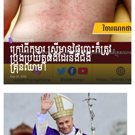
វិចារណកថា
ក្រៅពីកុមារ ស្ត្រីមានផ្ទៃពោះក៏ត្រូវ
ប្រុងប្រយ័ត្នផងដែរនឹងជំងឺ
គ្រុនឈាម!
Aug 04, 2026