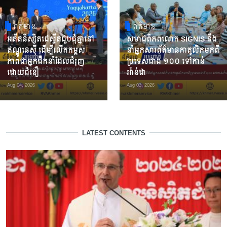
ពត៌មាន
ពត៌មាន
អតីតនិស្សិតជេស្វីតជួបជុំគ្នានៅ
សមាជពិភពលោក SIGNIS នឹង
ឥណ្ឌូនេស៊ី ដើម្បីលើកកម្ពស់
នាំអ្នកសារព័ត៌មានកាតូលិកមកពី
ភាពជាអ្នកដឹកនាំដែលជំរុញ
ប្រទេសជាង ១០០ ទៅកាន់
ដោយជំនឿ
រវ៉ាន់ដា
Aug 04, 2026
Aug 03, 2026
LATEST CONTENTS