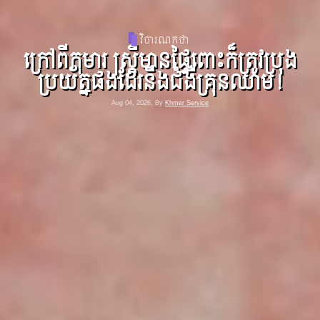
ពត៌មាន
ព្រះសហគមន៍ហ្វីលីពីនជំរុញឱ្យយកចិត្ត
ទុកដាក់លើអាកាសធាតុ
Aug 04, 2026, By
Khmer Service