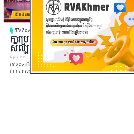
ជីវិតនិងសង្គម
ការប្រឈមនឹងភាពសាបរលាបនៃ
សិល្បៈល្ខោនបាសាក់
Aug 04, 2026
នៅក្នុងសម័យបច្ចុប្បន្ននេះ សិល្បៈល្ខោនបាសាក់កំពុងឈានឆ្ពោះទៅ
កាន់ភាពសាបរលាប ដោយមានការកាត់បន្ថយទាំងចំនួនអ្នកទស្សនា
និងអ្នកសម្តែង ព្រោះតែកង្វះការអភិរក្ស ការផ្សព្វផ្សាយ និងការលើក
ទឹកចិត្ត។