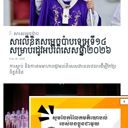
សារសម្តេចប៉ាប
សារលិខិតសម្តេចប៉ាបឡេអូទី១៤
សម្រាប់រដូវអប់រំពិសេសឆ្នាំ២០២៦
Feb 18, 2026
ការស្តាប់ និងការតមអាហាររដូវអបរ់ពិសេសជាពេលវេលាដើម្បីកែប្រែ
ចិត្តគំនិត
×