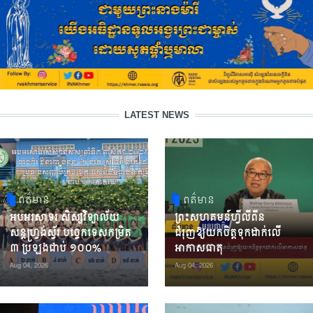
LATEST NEWS
ពត៌មាន
ពត៌មាន
អបអរសាទរ សិស្សវិទ្យាល័យ
ព្រះសហគមន៍ហ្វីលីពីន
សន្តហ្វ្រង់ស្វ័រ បច្ចេកទេសកម្រិត
ជំរុញឱ្យយកចិត្តទុកដាក់លើ
៣ ប្រឡងជាប់ ១០០%
អាកាសធាតុ
Aug 04, 2026
Aug 04, 2026