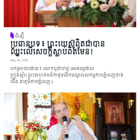
ជំនឿ
ប្រធានបទ៖ ព្រះយេស៊ូពិតជាបាន
ឈ្នះលើសេចក្តីស្លាប់ពិតមែន!
May 08, 2026
បកស្រាយដោយ៖ លោកបូជាចារ្យ អេមេល្សដាល
ហ្វ្រង់ស្វ័រ(ព្រះសហគមន៍កាតូមលិកមណ្ឌលសកម្មភាពភ្នំពេញខាង
ជើង នាភូមិភាគភ្នំពេញ)