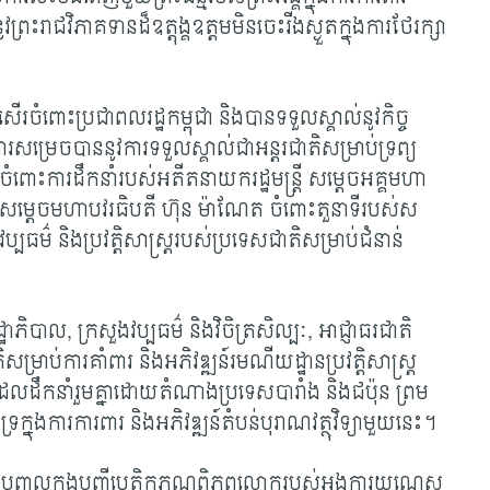
រះរាជវិភាគទានដ៏ឧត្តុង្គឧត្តមមិនចេះរីងស្ងួតក្នុងការថែរក្សា
រចំពោះប្រជាពលរដ្ឋកម្ពុជា និងបានទទួលស្គាល់នូវកិច្ច
ការសម្រេចបាននូវការទទួលស្គាល់ជាអន្តរជាតិសម្រាប់ទ្រព្យ
ចំពោះការដឹកនាំរបស់អតីតនាយករដ្ឋមន្ត្រី សម្តេចអគ្គមហា
ន្ន សម្តេចមហាបវរធិបតី ហ៊ុន ម៉ាណែត ចំពោះតួនាទីរបស់ស
ប្បធម៌ និងប្រវត្តិសាស្ត្ររបស់ប្រទេសជាតិសម្រាប់ជំនាន់
្ឋាភិបាល
, ក្រសួងវប្បធម៌ និងវិចិត្រសិល្បៈ, អាជ្ញាធរជាតិ
្រាប់ការគាំពារ និងអភិវឌ្ឍន៍រមណីយដ្ឋានប្រវត្តិសាស្ត្រ
លដឹកនាំរួមគ្នាដោយតំណាងប្រទេសបារាំង និងជប៉ុន ព្រម
្រក្នុងការការពារ និងអភិវឌ្ឍន៍តំបន់បុរាណវត្ថុវិទ្យាមួយនេះ។
ក់បញ្ចូលក្នុងបញ្ជីបេតិកភណ្ឌពិភពលោករបស់អង្គការយូណេស្កូ