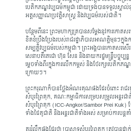
បេតិកភណ្ឌវប្បធម៌កម្ពុជា ដោយទ្រង់បានទទួលស្គាល់នូវព្
អត្តសញ្ញាណប្រវត្តិសាស្ត្រ និងវប្បធម៌របស់ជាតិ។
បន្ថែមពីនេះ ព្រះមហាក្សត្របានសម្តែងនូវការកោតសរសើ
ខិតខំប្រឹងប្រែងរបស់រាជរដ្ឋាភិបាលអាណត្តិមុនៗក្នុង
សម្បត្តិវប្បធម៌របស់កម្ពុជា។ ព្រះអង្គបានកោតសរសើរ
សេនាបតីតេជោ ហ៊ុន សែន និងនាយករដ្ឋមន្ត្រីបច្ចុប្ប
ម្តេចទាំងពីរក្នុងការលើកកម្ពស់ និងថែរក្សាបេតិកភណ្ឌវ
ក្រោយៗ។
ព្រះករុណាក៏បានថ្លែងអំណរគុណផងដែរចំពោះ រាជរដ
សំបូរព្រៃគុក, គណៈកម្មាធិការសម្របសម្រួលអន្តរជាតិសម
សំបូរព្រៃគុក (ICC-Angkor/Sambor Prei Kuk) ដែ
ទាំងដៃគូជាតិ និងអន្តរជាតិទាំងអស់ សម្រាប់ការបន្តគាំទ
គួររំលឹកផងដែរថា ប្រាសាទសំបូរព្រៃគុក ត្រូវបានដា