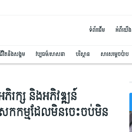
ទំព័រដើម
អំពីយើង
ជីវិតនិងសង្គម
វប្បធម៌/សាសនា
បរិស្ថាន
សារសម្តេចប៉ាប
ភិរក្ស និងអភិវឌ្ឍន៍
បេសកកម្មដែលមិនចេះចប់មិន