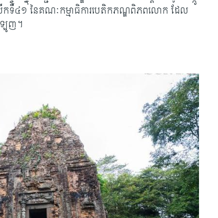
រជុំលើកទី៤១ នៃគណៈកម្មាធិការបេតិកភណ្ឌពិភពលោក ដែល
៉ូឡូញ។