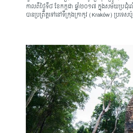
កាលពីថ្ងៃទី៨ ខែកក្កដា ឆ្នាំ២០១៧ ក្នុងសម័យប្
បានប្រព្រឹត្តទៅនៅទីក្រុងក្រាកូវ (
Kraków) ប្រទេសប