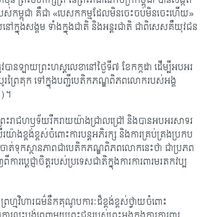
មុនី ព្រះមហាក្សត្រ នៃព្រះរាជាណាចក្រកម្ពុជា បានសង្កត់
បស់កម្ពុជា គឺជា
«បេសកកម្មដែលមិនចេះចប់មិនចេះហើយ»
ៅក្នុងសង្គម ទាំងក្នុងជាតិ និងអន្តរជាតិ ជាពិសេសគឺយុវជន
្រូវបានឡាយព្រះហស្តលេខានៅថ្ងៃទី៧ ខែកក្កដា ដើម្បីអបអរ
ូរព្រៃគុក ទៅក្នុងបញ្ជីបេតិកភណ្ឌពិភពលោករបស់អង្គ
៦)។
នូវព្រះរាជហឫទ័យរីករាយយ៉ាងជ្រាលជ្រៅ និងបានអបអរសាទរ
ាងខ្ពង់ខ្ពស់ចំពោះការបន្តអភិរក្ស និងការគ្រប់គ្រងប្រកប
នចាត់ទុកស្ថានភាពជាបេតិកភណ្ឌពិភពលោកនេះថា ជាប្រភព
ការប្តេជ្ញាចិត្តរបស់ប្រទេសជាតិក្នុងការការពារមរតកវប្ប
ព្រហ្មវិហារធម៌នឹកគុណូបការៈដ៏ខ្ពង់ខ្ពស់ថ្វាយចំពោះ
់ការលះបង់ពេញមួយព្រះជន្មរបស់ព្រះអង្គក្នុងការការពារ