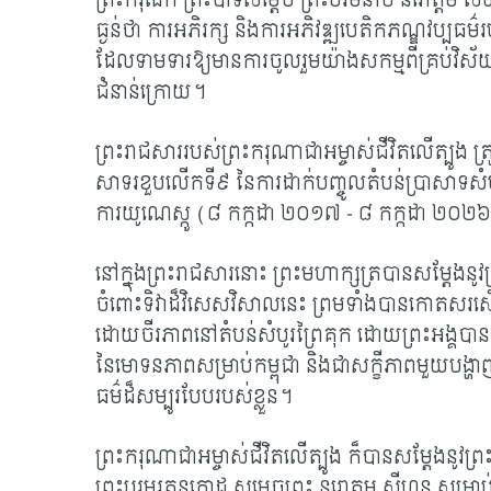
ព្រះករុណា ព្រះបាទសម្តេច ព្រះបរមនាថ នរោត្តម សីហ
ធ្ងន់ថា ការអភិរក្ស និងការអភិវឌ្ឍបេតិកភណ្ឌវប្បធម៌រ
ដែលទាមទារឱ្យមានការចូលរួមយ៉ាងសកម្មពីគ្រប់វិស័យន
ជំនាន់ក្រោយ។
ព្រះរាជសាររបស់ព្រះករុណាជាអម្ចាស់ជីវិតលើត្បូង ត
សាទរខួបលើកទី៩ នៃការដាក់បញ្ចូលតំបន់ប្រាសាទសំប
ការយូណេស្កូ (៨ កក្កដា ២០១៧ - ៨ កក្កដា ២០២
នៅក្នុងព្រះរាជសារនោះ ព្រះមហាក្សត្របានសម្តែង
ចំពោះទិវាដ៏វិសេសវិសាលនេះ ព្រមទាំងបានកោតសរសើរយ៉
ដោយចីរភាពនៅតំបន់សំបូរព្រៃគុក ដោយព្រះអង្គបា
នៃមោទនភាពសម្រាប់កម្ពុជា និងជាសក្ខីភាពមួយបង្ហាញពី
ធម៌ដ៏សម្បូរបែបរបស់ខ្លួន។
ព្រះករុណាជាអម្ចាស់ជីវិតលើត្បូង ក៏បានសម្តែងនូវព្រះ
ព្រះបរមរតនកោដ្ឋ សម្តេចព្រះ នរោត្តម សីហនុ សម្រាប