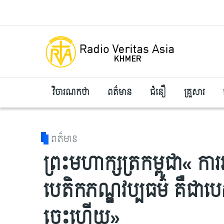
Skip to main content
វិចារណកថា
ពត៌មាន
ជំនឿ
គ្រួសារ
ពត៌មាន
ព្រះមហាក្សត្រកម្ពុជា« ការអ
បេតិកភណ្ឌវប្បធម៌ គឺជា
ចេះហើយ»