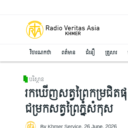
Skip to main content
វិចារណកថា
ពត៌មាន
ជំនឿ
គ្រួសារ
បរិស្ថាន
រកឃើញសត្វព្រៃកម្រជិតផុ
ជម្រកសត្វព្រៃភ្នំសំកុស
By
Khmer Service
,
26 June, 2026