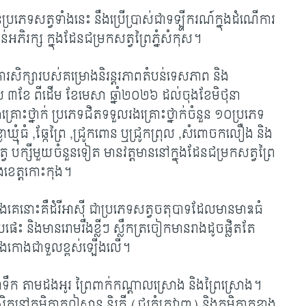
នប្រភេទសត្វទាំងនេះ នឹងប្រើប្រាស់ជាទឡ្ហីករណ៍ក្នុងដំណើការ
ភិរក្ស ក្នុងដែនជម្រកសត្វព្រៃភ្នំសំកុស។
សិក្សារបស់គម្រោងនិរន្តរភាពតំបន់ទេសភាព និង
េល ៣ខែ ពីដើម ខែមេសា ឆ្នាំ២០២៦ ដល់ចុងខែមិថុនា
រោះថ្នាក់ ប្រភេទជិតទទួលរងគ្រោះថ្នាក់ចំនួន ១០ប្រភេទ
ូច ,ខ្លាឃ្មុំធំ ,ឆ្កែព្រៃ ,ជ្រូកពោន ឬជ្រូកព្រុល ,សំពោចកលឿង និង
 បក្សីមួយចំនួនទៀត មានវត្តមាននៅក្នុងដែនជម្រកសត្វព្រៃ
និងខេត្តកោះកុង។
ងគេនោះគឺដំរីអាស៊ី ជាប្រភេទសត្វចតុបាទដែលមានមាឌធំ
េះ និងមានរោមរឹងខ្លីៗ ស្លឹកត្រចៀកមានរាងដូចផ្លិតតែ
កមានខ្នងកោងជាទួលខ្ពស់ឡើងលើ។
ៃជាំទឹក តាមដងអូរ ព្រៃពាក់កណ្តាលស្រោង និងព្រៃស្រោង។
ិតនៅភូមិភាគឦសាន និរតី (ជួរភ្នំក្រវាញ) និងភូមិភាគខាង