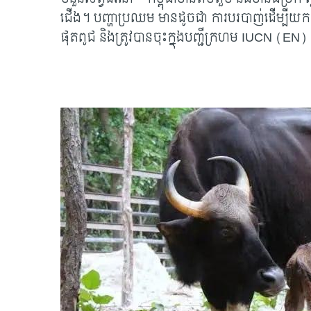
ជើង។ បញ្ហាប្រឈម មានដូចជា ការបរបាញ់ដើម្បីយកភ្លុក
ផុតពូជ និងត្រូវបានចុះក្នុងបញ្ជីក្រហម IUCN 