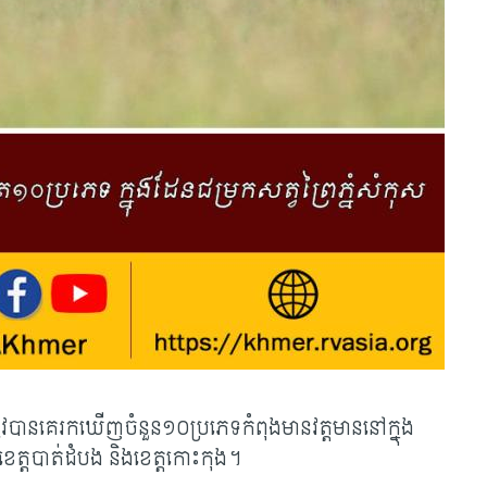
រូវបានគេរកឃើញចំនួន១០ប្រភេទកំពុងមានវត្តមាននៅក្នុង
់ ខេត្តបាត់ដំបង និងខេត្តកោះកុង។