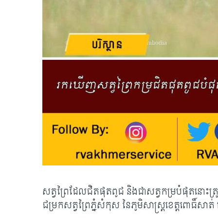
សត្វព្រៃដែលជិតផុតពូជ និងជាសត្វកម្របំផុតនោះត្
ជម្រកសត្វព្រៃភ្នំសំកុស នៃភូមិសាស្ត្រខេត្តពោធិ៍សាត