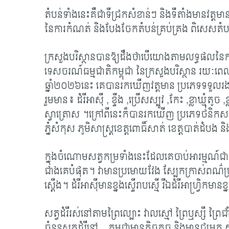
តំបន់ទាំងនេះគឺជាទីជ្រកសំខាន់ៗ និងទីតាំងមានវត្តមា
នៃការកំណត់ និងបែងចែកតំបន់គ្រប់គ្រង ពិសេសតំបន់អ
ក្រសួងបរិស្ថានបានឱ្យដឹងថាបើយោងតាមលទ្ធផលនៃការ
ទេសចរណ៍ធម្មជាតិកម្ពុជា នៃក្រសួងបរិស្ថាន រយៈព
ឆ្នាំ២០២៦នេះ គេបានរកឃើញវត្តមាន ប្រភេទទទួលរងគ្
រួមមាន៖ ដំរីអាស៊ី
, ខ្ទីង ,ប្រើសស្បូវ ,កែះ ,ខ្លាឃ្មុំត
ស្វាត្រោស ។ក្រៅពីនេះក៏បានរកឃើញ ប្រភេទថនិកសត្វ
ភ្នំសំកុស ភូមិសាស្ត្រខេត្តពោធិ៍សាត់ ខេត្តបាត់ដំបង 
ក្នុងចំណោមសត្វកម្រទាំងនេះដែលគេចាប់អារម្មណ៍ជា
ជាងគេបំផុត។ វាមានប្រមោយវែង ស្បែកក្រាស់ពណ៌ប្រផ
ស្តើង។ ដំរីអាស៊ីមានខ្នងស្ទើរាបស្មើ រីឯដំរីអាហ្វ្រិ
សត្វដំរីរស់នៅតាមព្រៃល្បោះ វាលស្មៅ ព្រៃឬស្សី ព្រ
ចំនួនសត្វដំរីនៅ
កម្ពុជាមានតិចតួច និងមានជម្រក ស្ថ