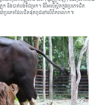
 និងបាត់បង់ទីជម្រក។ ដំរីអាស៊ីស្ថិតក្នុងប្រភេទជិត
(EN) ជាប្រភេទដែលជិតផុតពូជនៅលើពិភពលោក៕