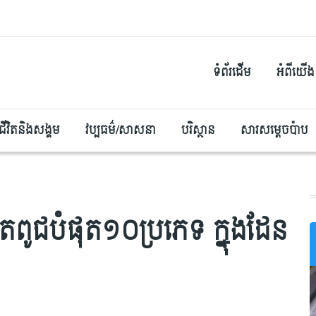
ទំព័រដើម
អំពីយើង
ជីវិតនិងសង្គម
វប្បធម៌/សាសនា
បរិស្ថាន
សារសម្តេចប៉ាប
តពូជបំផុត១០ប្រភេទ ក្នុងដែន