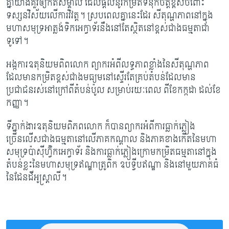
គ្នាយ៉ាងគួរ​ឲ្យកត់​សម្គាល់ ដែលផ្តល់នូវកម្រិតទំនុកចិត្តខ្ពស់ចំពោះ
ទស្សនវិស័យលើការវិវត្ត។​
ស្របពេល​គ្នា​នេះដែរ សីតុណ្ហភាពនៅក្នុង
មហាសមុទ្រអាត្លង់ទិកអេក្វាទ័រនឹងនៅតែស្ថិតនៅខ្ពស់ជាង​ធម្មតា​ជា​
ទូទៅ។
អង្កការឧតុនិយមពិពលោក ព្យាករអំពីលទ្ធភាពខ្លាំងនៃសីតុណ្ហភាព
ដែលមានកម្រិតខ្ពស់ជាង​មធ្យមនៅស្ទើរតែគ្រប់តំបន់​ដែលមាន
ប្រជាជនរស់នៅក្រៅពីតំបន់ប៉ូល​ សម្រាប់រយៈពេល ពី​ខែកក្កដា ដល់ខែ
កញ្ញា។
ទីភ្នាក់ងារឧតុនិយមពិភពលោក ក៏បានព្យាករអំពីការធ្លាក់ភ្លៀង
ច្រើនលើសជាងធម្មតានៅ​លើ​ភាគកណ្តាល និងភាគ​ខាង​កើតនៃមហា
សមុទ្រប៉ាស៊ីហ្វ៊ិកអេក្វាទ័រ និងការធ្លាក់ភ្លៀងក្រោម​កម្រិត​ធម្មតា​នៅក្នុង​
តំបន់​ខ្លះ​នៃមហាសមុទ្រឥណ្ឌាត្រូពិក ឧបទ្វីបឥណ្ឌា និងនៅមួយភាគធំ​
នៃ​ដែនដី​​អូស្រ្តាលី។