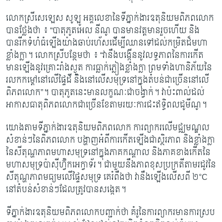
លោកស្រីសេឡេស សូឡូ អគ្គលេខានៃទីភ្នាក់ងារឧតុនិយមពិភពលោក
បានថ្លែងថា ៖ “បាតុភូត​អេល នីណូ បានមានវត្តមានរួចហើយ និង
បានរីកទំហំធំឡើង​យ៉ាងឆាប់រហ័ស​ដើម្បី​ឈាន​ទៅដល់កម្រិតដ៏មហា
ខ្លាំងក្លា។ លោកស្រីបន្ថែមថា ៖ “វានឹងបង្កើននូវលទ្ធភាព​នៃការ​កើត​
មានឡើងនូវគ្រោះរាំងស្ងួត ការធ្លាក់​ភ្លៀងខ្លាំងក្លា ព្រមទាំងហានិភ័យនៃ
រលកកម្តៅ​នៅលើ​ផ្ទៃដី និងនៅលើសមុទ្រ​នៅក្នុងតំបន់​ជាច្រើននៅលើ
ពិភពលោក”។ បាតុភូតនេះមានលក្ខណៈ​ជាចង្វាក់។ វាប៉ះពាល់ដល់
អាកាសធាតុពិភពលោកជាច្រើនខែតាមរយៈការជះឥទ្ធិពល​ដូមីណូ។
យោងតាមទីភ្នាក់ងារឧតុនិយមពិភពលោក ការព្យាករលើមជ្ឈមណ្ឌល
សំខាន់ៗនៃពិភពលោក បង្ហាញអំពីការកើតឡើងជាស្ថិរភាព និងខ្លាំងក្លា
នៃសីតុណ្ហភាព​មហាសមុទ្រនៅក្នុង​ភាគ​កណ្តាល និងភាគខាងកើតនៃ
មហាសមុទ្រប៉ាស៊ីហ្វ៊ិកអេក្វាទ័រ។ ជាមួយនឹងភាពខុស​ប្រក្រតី​តាមរដូវនៃ
សីតុណ្ហភាពមធ្យមលើផ្ទៃសមុទ្រ គេរំពឹងថា វានឹងឡើងលើសពី ២
°C
នៅតំបន់​សំខាន់ៗដែលត្រូវបានសង្កេត។
ទីភ្នាក់ងារឧតុនិយមពិភពលោកបញ្ជាក់ថា គំរូនៃការព្យាករមានការស្រប