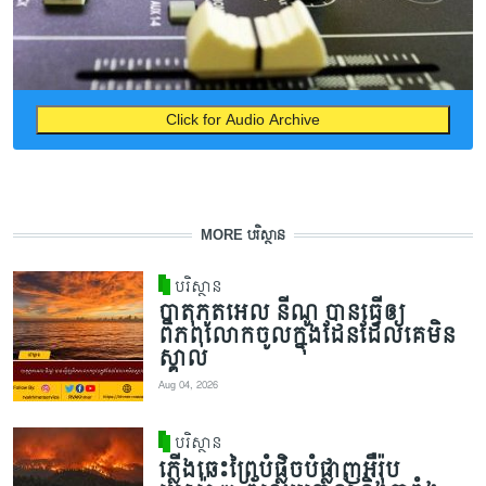
Click for Audio Archive
MORE បរិស្ថាន
បរិស្ថាន
បាតុភូតអេល នីណូ បានធ្វើឲ្យ
ពិភពលោកចូលក្នុងដែនដែលគេមិន
ស្គាល់
Aug 04, 2026
បរិស្ថាន
ភ្លើងឆេះព្រៃបំផ្លិចបំផ្លាញអឺរ៉ុប