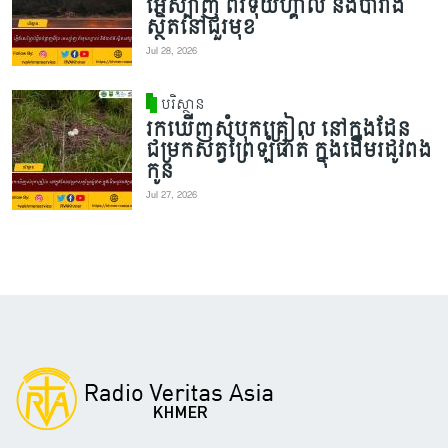
អេស្ប៉ាញ ព័រទុយហ្គាល់ និងបារាំង
ស្ថិតនៅជួរមុខ
Jul 28, 2026
បរិស្ថាន
រកឃើញសំបុកគ្រៀល នៅក្នុងដែន
ជម្រកសត្វព្រៃឡំផាត់ ក្នុងដើមរដូវពង
កូន
Jul 27, 2026