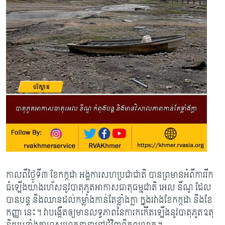
កាលពីថ្ងៃទី៣​​ ខែកក្កដា អង្គការសហប្រជាជាតិ បានព្រមានអំពីការរីក
ធំឡើងយ៉ាងរហ័ស​នូវ​បាតុភូតអាកាសធាតុធម្មជាតិ អេល នីណូ ដែល
បានបន្ត និងឈានដល់កម្លាំង​កាន់តែខ្លាំង​ក្លា ក្នុងរវាងខែកក្កដា និងខែ
កញ្ញា នេះ។ វាបង្កើតឲ្យមានលទ្ធភាពនៃការកកើតឡើងនូវ​បាតុភូត​ឧតុ​