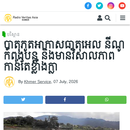
Skip to main content
បរិស្ថាន
បាតុភូតអាកាសធាតុអេល នីណូ
កំពុងបន្ត និងមានវិសាលភាព
កាន់តែខ្លាំងក្លា
By
Khmer Service
,
07 July, 2026