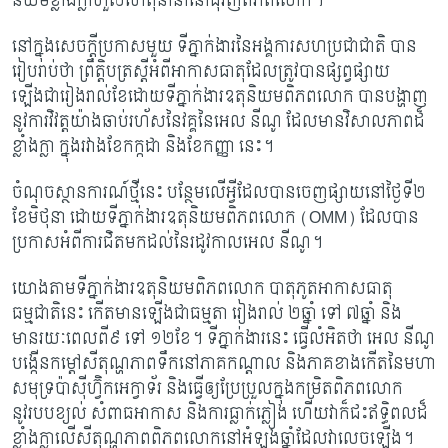
និយមខ្លាំងក្លាហួសហេតុនានា​នៅជុំវិញពិភពលោក។
នៅក្នុងសេចក្តីប្រកាសមួយ ទីភ្នាក់ងារនៃអង្គការសហប្រជាជាតិ បាន
រៀបរាប់ថា ព្រឹត្តិបត្រ​ស្តី​អំពី​អាកាសធាតុ​ដែលត្រូវបានផ្សព្វផ្សាយ
ឡើងជារៀងរាល់ខែដោយ​ទីភ្នាក់ងារឧតុនិយម​ពិភពលោក បានបង្ហាញ
នូវការវិវត្តយ៉ាងឆាប់រហ័ស​នៃវគ្គនៃអេល នីណូ ដែលមាន​វិសាលភាព​ដ៏​
ខ្លាំងក្លា ក្នុងរវាងខែកក្កដា និងខែកញ្ញា នេះ។
ចំណុចស្ថានការណ៍ថ្មីនេះ បន្ថែមលើអ្វីដែលបានចេញផ្សាយនៅថ្ងៃទី២
ខែមិថុនា ដោយ​ទីភ្នាក់ងារ​ឧតុនិយម​ពិភពលោក (
OMM) ដែលបាន
ប្រកាសអំពីការជិតមកដល់​នៃរដូវ​កាល​អេល នីណូ។
យោងតាមទីភ្នាក់ងារឧតុនិយមពិភពលោក បាតុភូតអាកាសធាតុ
ធម្មជាតិនេះ កើតមានឡើង​ជាធម្មតា រៀងរាល់ ២ឆ្នាំ ទៅ ៧ឆ្នាំ និង
មានរយៈពេលពី៩ ទៅ ១២ខែ។
ទីភ្នាក់ងារនេះ ធ្វើ​លំអិត​ថា អេល នីណូ
បង្កើនកម្តៅសីតុណ្ហភាពទឹក​នៅភាគកណ្តាល និង​ភាគខាងកើត​នៃ​មហា​​
សមុទ្រ​ប៉ាស៊ីហ្វ៊ិកអេក្វាទ័រ និងធ្វើឲ្យប្រែប្រួលក្នុងកម្រិតពិភពលោក
នូវរបបខ្យល់ សំពាធ​អាកាស និង​ការធ្លាក់ភ្លៀង ហើយវាក៏ជះឥទ្ធិពលដ៏
ខ្លាំងក្លាលើសីតុណ្ហភាព​ពិភពលោកនៅ​អំឡុង​​ឆ្នាំដែលវាលេចឡើង។