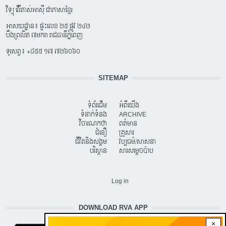
វិទ្យុ វើរីតាស់អាស៊ី ជាភាសាខ្មែរ
អាសយដ្ឋាន៖ ផ្ទះលេខ ២៥ ផ្លូវ ២៤២
បឹងព្រលិត ៧មករា រាជធានីភ្នំពេញ
ទូរសព្ទ៖ +៨៥៥ ១៧ ៧២៦០៦០
SITEMAP
ទំព័រដើម
អំពីយើង
ទំនាក់ទំនង
ARCHIVE
វិចារណកថា
ពត៌មាន
ជំនឿ
គ្រួសារ
ជីវិតនិងសង្គម
វប្បធម៌/សាសនា
បរិស្ថាន
សារសម្តេចប៉ាប
USER ACCOUNT MENU
Log in
DOWNLOAD RVA APP
×