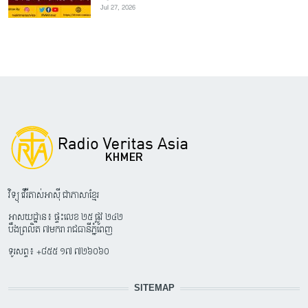
Jul 27, 2026
វិទ្យុ វើរីតាស់អាស៊ី ជាភាសាខ្មែរ
អាសយដ្ឋាន៖ ផ្ទះលេខ ២៥ ផ្លូវ ២៤២
បឹងព្រលិត ៧មករា រាជធានីភ្នំពេញ
ទូរសព្ទ៖ +៨៥៥ ១៧ ៧២៦០៦០
SITEMAP