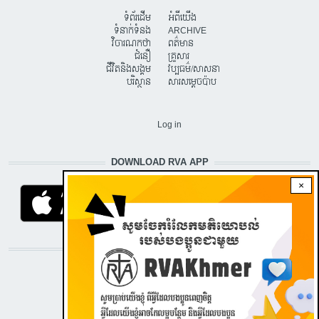
ទំព័រដើម
អំពីយើង
ទំនាក់ទំនង
ARCHIVE
វិចារណកថា
ពត៌មាន
ជំនឿ
គ្រួសារ
ជីវិតនិងសង្គម
វប្បធម៌/សាសនា
បរិស្ថាន
សារសម្តេចប៉ាប
USER ACCOUNT MENU
Log in
DOWNLOAD RVA APP
×
STAY CONNECTED WITH US!