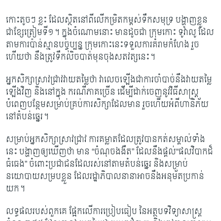
កោះតូចៗ ខ្លះ ដែលស្ថិតនៅពីលើកម្រិតកម្ពស់ទឹកសមុទ្រ បង្ហាញខ្លួន
ជាខ្សែត្រៀមទី១។ ក្នុង​ចំណោមនោះ មានដូចជា ក្រុមកោះ ទូវ៉ាលូ ដែល
តាមការប៉ាន់ស្មានបច្ចុប្បន្ន ក្រុមកោះនេះ​ទទួល​ការគំរាមកំហែង រួច
ហើយថា នឹងត្រូវទឹកលិចបាត់មុនចុងសតវត្សនេះ។
អ្នកសិក្សាស្រាវជ្រាវវាយតម្លៃថា វាលេចឡើង​ជាការចាំបាច់​នឹងវាយតម្លៃ
ឡើងវិញ និងនៅក្នុង ករណីភាគច្រើន ដើម្បីដាក់ចេញនូវ​វិធីសាស្រ្ត
បំពេញបន្ថែមសម្រាប់គ្រប់ការសិក្សាដែលមាន រួច​ហើយ​អំពីហានិភ័យ
នៅតំបន់ឆ្នេរ។
សម្រាប់អ្នកសិក្សាស្រាវជ្រាវ ការគម្លាតដែលត្រូវបានកត់សម្គាល់ទាំង
នេះ បង្ហាញឲ្យឃើញថា មាន
“ចំណុចងងឹត” ដែលនឹងផ្តល់“ផលវិបាកដ៏
ធំធេង” ចំពោះប្រជាជនដែលរស់នៅតាម​តំបន់​ឆ្នេរ និងសម្រាប់
នយោបាយសម្របខ្លួន ដែលរដ្ឋាភិបាលនានាអាចនឹងអនុម័ត​ប្រកាន់​​
យក។
លទ្ធផលរបស់ពួកគេ ផ្អែកលើការប្រៀបធៀប នៃអត្ថបទវិទ្យាសាស្ត្រ