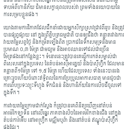
ជំនន់ និងការសឹករិចរិលឆ្នេរ អាចនឹងត្រូវគេមើលរំលង និងវាយតម្លៃ
ទាបអំពីហានិភ័យ ដ៏​មានសក្តានុពលរបស់វា ព្រមទាំងនយោបាយនៃ
ការសម្របខ្លួនផង។
យោងតាមការវិភាគដែលដឹកនាំដោយអ្នកសិក្សាស្រាវជ្រាវពីររូប និងត្រូវ
បានផ្សព្វផ្សាយ នៅ ក្នុងព្រឹត្តិបត្រធម្មជាតិ បានឲ្យដឹងថា គន្លាតរវាង​ការ
វាយតម្លៃសព្វ​ថ្ងៃ និងកម្រិតឡើងពិត ប្រាកដនៃទឹកសមុទ្រ​នឹងមាន
ប្រមាណ ០,៣ ម៉ែត្រ ជាមធ្យម និង​អាច​ឈានទៅដល់ជាច្រើន
ម៉ែត្រផង​នៅកន្លែងខ្លះ។ ទំនោរនេះត្រូវបានគេធ្វើការកត់សម្គាល់​ជា
ពិសេស​នៅក្នុងប្រទេស នៃតំបន់អាស៊ីអាគ្នេយ៍ និងប៉ាស៊ីហ្វ៊ិក ដែលមាន
គន្លាតពី១ម៉ែត្រ ទៅ ១,៥ ម៉ែត្រ ហើយ​ដែល​ប្រទេស ទាំងនេះបានរង
គ្រោះរួចហើយ​ចំពោះឥទ្ធិពល​នៃការប្រែប្រួលអាកាសធាតុ មាន​ដូចជា
ការពើបប្រទះព្យុះទីហ្វុង ទឹកជំនន់ និងហានិភ័យនៃ​ការលិចដីចូលទៅ
ក្នុងទឹក។
ការវាយតម្លៃក្រោមជាក់ស្តែង ក៏ត្រូវបានគេពិនិត្យឃើញ​នៅតំបន់​
អាម៉េរិកឡាទីន នៅលើឆ្នេរ ភាគខាងលិចនៃអាម៉េរិកខាងជើង នៅក្នុង
តំបន់ការ៉ាអ៊ីប នៅអាហ្វ្រ៊ិក មជ្ឈិមបូព៌ា និងនៅតំបន់ ឥណ្ឌូប៉ាស៊ីហ្វ៊ីក
ផងដែរ។