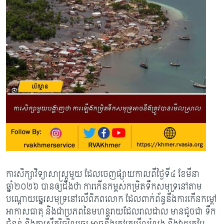
ការសិក្សាវិទ្យាសាស្រ្តមួយ ដែលចេញផ្សាយកាលពីថ្ងៃទី៤ ខែមីនា
ឆ្នាំ២០២៦ បានឲ្យដឹងថា ការកើនកម្ពស់កម្រិតទឹកសមុទ្រនៅតាម
បណ្តោយឆ្នេរសមុទ្រនៅលើពិភពលោក ដែល​ពាក់ព័ន្ធ​​នឹង​ការកើនកម្តៅ
អាកាសធាតុ និងជាប្រភពនៃមហន្តរាយដែលរាលដាល មានដូចជា ទឹក