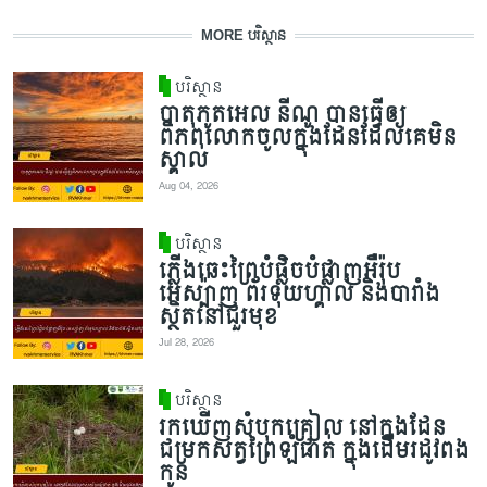
MORE បរិស្ថាន
បរិស្ថាន
បាតុភូតអេល នីណូ បានធ្វើឲ្យ
ពិភពលោកចូលក្នុងដែនដែលគេមិន
ស្គាល់
Aug 04, 2026
បរិស្ថាន
ភ្លើងឆេះព្រៃបំផ្លិចបំផ្លាញអឺរ៉ុប
អេស្ប៉ាញ ព័រទុយហ្គាល់ និងបារាំង
ស្ថិតនៅជួរមុខ
Jul 28, 2026
បរិស្ថាន
រកឃើញសំបុកគ្រៀល នៅក្នុងដែន
ជម្រកសត្វព្រៃឡំផាត់ ក្នុងដើមរដូវពង
កូន