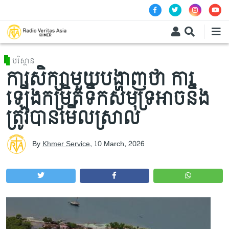
Skip to main content
បរិស្ថាន
ការសិក្សាមួយបង្ហាញថា ការ
ឡើងកម្រិតទឹកសមុទ្រអាចនឹង
ត្រូវបានមើលស្រាល
By
Khmer Service
,
10 March, 2026