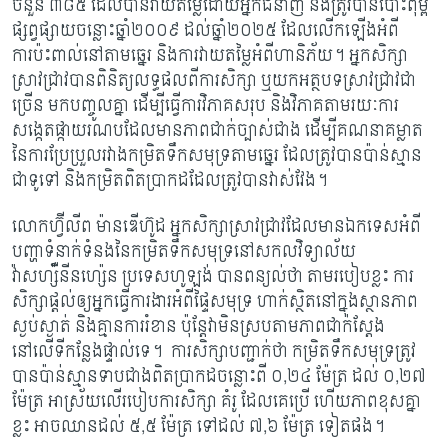
ចំនួន ៣៨៥ ដែល​បាន​វាយ​តម្លៃដោយអ្នកជំនាញ និងត្រូវបានបោះពុម្ព
ផ្សព្វផ្សាយចន្លោះឆ្នាំ២០០៩ ដល់ឆ្នាំ២០២៥ ដែល​លើកឡើងអំពី
ការប៉ះពាល់នៅតាមឆ្នេរ និងការវាយតម្លៃអំពីហានិភ័យ។ អ្នកសិក្សា​
ស្រាវជ្រាវ​បានពិនិត្យលទ្ធផលពីការសិក្សា ឬយកអត្ថបទស្រាវជ្រាវជា
ច្រើន មកបញ្ចូលគ្នា ដើម្បី​​​ធ្វើ​ការ​វិភាគសរុប និងវិភាគតាមរយៈការ
សង្កេតផ្កាយរណបដែលមាន​ភាពជាក់ច្បាស់​ជាង ដើម្បី​គណនា​គម្លាត
នៃការប្រែប្រួលរវាងកម្រិតទឹកសមុទ្រតាមឆ្នេរ ដែលត្រូវបានប៉ាន់​ស្មាន​
ជាទូទៅ និង​កម្រិតពិតប្រាកដដែលត្រូវបានវាស់វែង។
លោកហ្វ៊ីលីព ម៉ានឌើហ៊ូដ អ្នកសិក្សាស្រាវជ្រាវ​ដែលមានឯកទេសអំពី
បញ្ហាទំនាក់ទំនង​នៃ​កម្រិតទឹកសមុទ្រនៅសកលវិទ្យាល័យ
វ៉ាសហ្ស៉ឺនីនហ្ស៉េន ប្រទេសហូឡង់ បានពន្យល់ថា តាម​​របៀបខ្លះ ការ
សិក្សាផ្តល់ឲ្យអ្នកធ្វើការងារអំពីផ្ទៃសមុទ្រ ហាក់ស្ថិតនៅក្នុងស្ថានភាព​
ស្ងប់ស្ងាត់ និងគ្មានការរំខាន ប៉ុន្តែវាមិនស្របតាមភាពជាក់ស្តែង
នៅលើទីកន្លែងផ្ទាល់ទេ។
ការ​សិក្សាបញ្ជាក់ថា កម្រិតទឹកសមុទ្រត្រូវ
បានប៉ាន់ស្មានទាប​ជាងពិត​ប្រាកដ​ចន្លោះពី ០,២៤ ម៉ែត្រ ដល់ ០,២៧
ម៉ែត្រ អាស្រ័យលើរបៀបការសិក្សា គំរូ ដែល​គេ​ប្រើ ហើយភាពខុសគ្នា
ខ្លះ អាចឈានដល់ ៥,៥ ម៉ែត្រ ទៅដល់ ៧,៦ ម៉ែត្រ ទៀតផង។