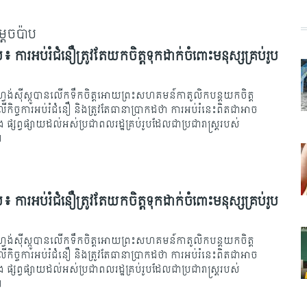
តេចប៉ាប
ប៖ ការអប់រំជំនឿត្រូវតែយកចិត្តទុកដាក់ចំពោះមនុស្សគ្រប់រូប
្រ្វង់ស៊ីស្កូបានលើកទឹកចិត្តអោយព្រះសហគមន៍កាតូលិកបន្តយកចិត្ត
កិច្ចការអប់រំជំនឿ និងត្រូវតែធានាប្រាកដថា ការអប់រំនេះពិតជាអាច
ផ្ស​ព្វផ្សាយដល់អស់ប្រជាពលរដ្ឋគ្រប់រូបដែលជាប្រជារាស្រ្តរបស់
។
ន
ប៖ ការអប់រំជំនឿត្រូវតែយកចិត្តទុកដាក់ចំពោះមនុស្សគ្រប់រូប
្រ្វង់ស៊ីស្កូបានលើកទឹកចិត្តអោយព្រះសហគមន៍កាតូលិកបន្តយកចិត្ត
កិច្ចការអប់រំជំនឿ និងត្រូវតែធានាប្រាកដថា ការអប់រំនេះពិតជាអាច
ផ្ស​ព្វផ្សាយដល់អស់ប្រជាពលរដ្ឋគ្រប់រូបដែលជាប្រជារាស្រ្តរបស់
។