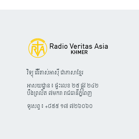
វិទ្យុ វើរីតាស់អាស៊ី ជាភាសាខ្មែរ
អាសយដ្ឋាន៖ ផ្ទះលេខ ២៥ ផ្លូវ ២៤២
បឹងព្រលិត ៧មករា រាជធានីភ្នំពេញ
ទូរសព្ទ៖ +៨៥៥ ១៧ ៧២៦០៦០