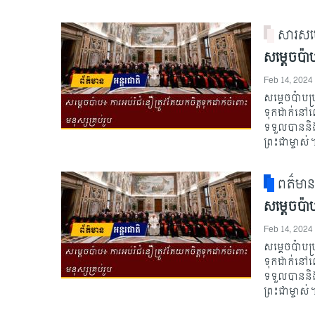
សារសម្
សម្តេចប៉ា
Feb 14, 2024
សម្តេចប៉ាបហ
ទុកដាក់នៅលើ
ទទួលបាននិង 
ព្រះជាម្ចាស់
ពត៌មា
សម្តេចប៉ា
Feb 14, 2024
សម្តេចប៉ាបហ
ទុកដាក់នៅលើ
ទទួលបាននិង 
ព្រះជាម្ចាស់