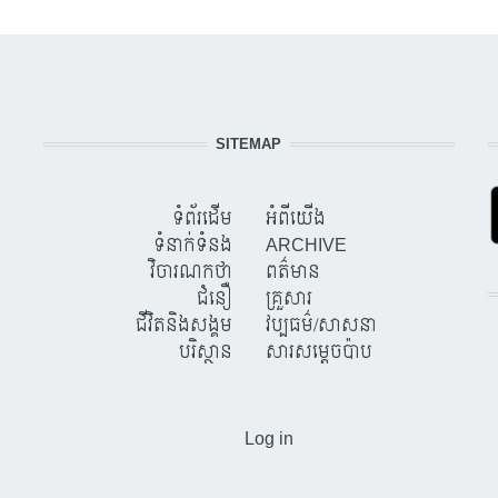
SITEMAP
ទំព័រដើម
អំពីយើង
ទំនាក់ទំនង
ARCHIVE
វិចារណកថា
ពត៌មាន
ជំនឿ
គ្រួសារ
ជីវិតនិងសង្គម
វប្បធម៌/សាសនា
បរិស្ថាន
សារសម្តេចប៉ាប
USER ACCOUNT MENU
Log in