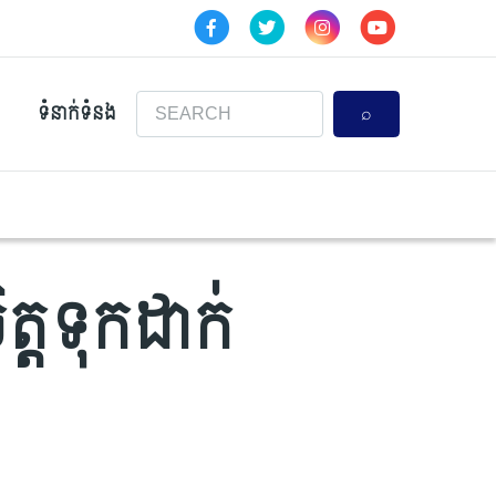
Search
ទំនាក់ទំនង
ត្តទុកដាក់