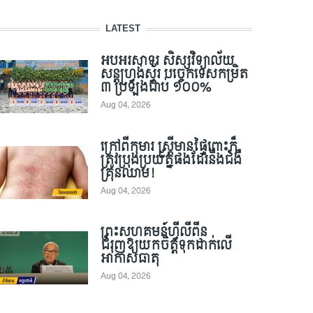
LATEST
អបអរសាទរ សិស្សវិទ្យាល័យ
សន្តហ្វ្រង់ស្វ័រ បច្ចេកទេសកម្រិត
៣ ប្រឡងជាប់ ១០០%
Aug 04, 2026
ក្រៅពីកុមារ ស្ត្រីមានផ្ទៃពោះក៏
ត្រូវប្រុងប្រយ័ត្នផងដែរនឹងជំងឺ
គ្រុនឈាម!
Aug 04, 2026
ព្រះសហគមន៍ហ្វីលីពីន
ជំរុញឱ្យយកចិត្តទុកដាក់លើ
អាកាសធាតុ
Aug 04, 2026