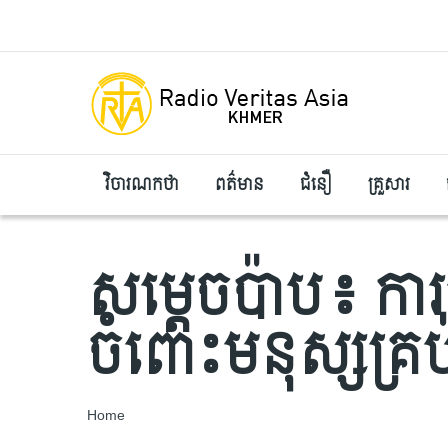
Skip to main content
វិចារណកថា
ពត៌មាន
ជំនឿ
គ្រួសារ
សម្តេចប៉ាប៖ ការ
ចំពោះមនុស្សគ្រប់
Breadcrumb
Home