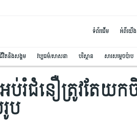
ទំព័រដើម
អំពីយើង
ជីវិតនិងសង្គម
វប្បធម៌/សាសនា
បរិស្ថាន
សារសម្តេចប៉ាប
អប់រំជំនឿត្រូវតែយកចិ
រូប