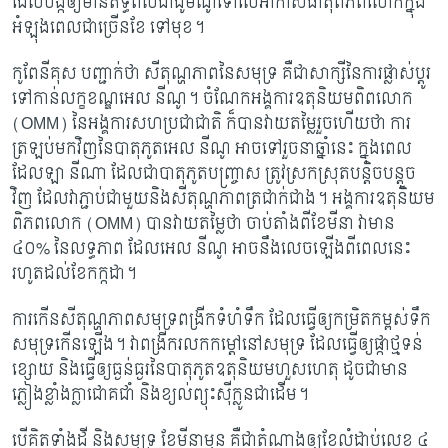
ដែល​បង្កឲ្យមានឥទ្ធិពលជាដូមីណូទៅលើអាកាសធាតុពិភពលោក​ក្នុង
អំឡុងពេល​ជាច្រើន​ខែ ទៅ​មុខ។
កូពែនីគុស បញ្ជាក់ថា សីតុណ្ហភាពនៃសមុទ្រ គឺជាសាក្សីនៃការផ្លាស់ប្តូរ​
ទៅកាន់លក្ខខណ្ឌ​អេល នីណូ។ ចំណែកអង្គការឧតុនិយមពិពលោក
(OMM) នៃអង្គការសហប្រជាជាតិ ក៏បាន​វាយ​តម្លៃរួចហើយថា ការ
ត្រឡប់មកវិញនៃបាតុភូត​អេល នីណូ អាចទៅរួចនាឆ្នាំនេះ ក្នុងពេល​
ដែល​ឡា នីណា ដែលជាបាតុភូតបញ្ច្រាស ត្រូវស្រកស្រុតបន្តិចបន្តួច
វិញ ដែលវាភ្ជាប់​ជាមួយ​និង​សីតុណ្ហភាពត្រជាក់ជាង។ អង្គការឧតុនិយម
ពិភពលោក (OMM) បានវាយតម្លៃថា ចាប់​តាំង​​​ពី​​ខែមីនា វាមាន
៤០% នៃលទ្ធភាព ដែលអេល នីណូ អាចនឹងលេចឡើងពីពេល​នេះ​
រហូត​​​ដល់​ខែ​កក្កដា។
ការកើនសីតុណ្ហភាពសមុទ្រពង្រីកទំហំទឹក ដែលធ្វើឲ្យកម្រិតកម្ពស់ទឹក
សមុទ្រកើនឡើង។ វា​ពង្រីករលកកម្តៅនៅសមុទ្រ ដែលធ្វើឲ្យផ្កាថ្មទន់
ខ្សោយ និងធ្វើឲ្យធ្ងន់ធ្ងរនៃបាតុភូតឧតុនិយម​ហួសហេតុ ដូចជាមាន
ភ្លៀងខ្លាំងក្លាជោគជាំ និងខ្យល់ព្យុះស៊ីក្លូនជាដើម។
បើគិតទាំងដី និងសមុទ្រ ខែមីនាមុន គឺជាតំណាងឲ្យខែលំដាប់លេខ ៤