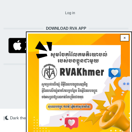
USER ACCOUNT MENU
Log in
DOWNLOAD RVA APP
×
STAY CONNECTED WITH US!
|
Dark theme
Radio Veritas Asia © 2022