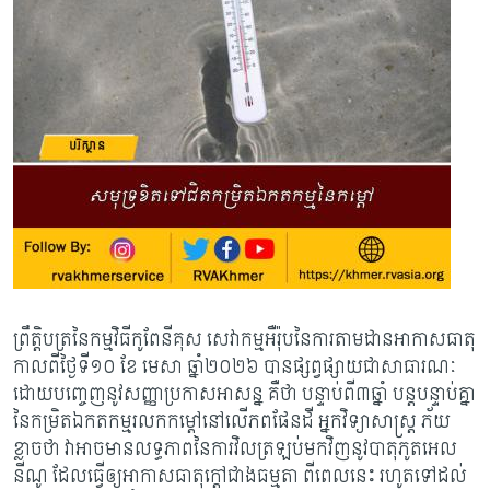
ព្រឹត្តិបត្រនៃកម្មវិធីកូពែនីគុស សេវាកម្មអឺរ៉ុបនៃការតាមដានអាកាសធាតុ
កាលពីថ្ងៃទី១០ ខែ មេសា ឆ្នាំ២០២៦ បានផ្សព្វផ្សាយជាសាធារណៈ
ដោយបញ្ចេញនូវសញ្ញាប្រកាសអាសន្ន គឺថា បន្ទាប់ពី៣ឆ្នាំ បន្តបន្ទាប់គ្នា
នៃកម្រិតឯកតកម្មរលកកម្តៅនៅលើភពផែនដី អ្នក​វិទ្យាសាស្រ្ត ភ័យ
ខ្លាចថា វាអាចមានលទ្ធភាពនៃការវិលត្រឡប់មកវិញនូវបាតុភូតអេល
នីណូ ដែលធ្វើឲ្យ​អាកាស​ធាតុ​ក្តៅជាងធម្មតា ពីពេលនេះ រហូតទៅ​​ដល់​