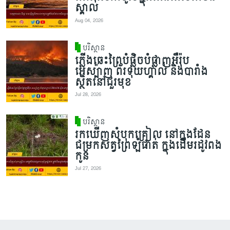
ស្គាល់
Aug 04, 2026
បរិស្ថាន
ភ្លើងឆេះព្រៃបំផ្លិចបំផ្លាញអឺរ៉ុប
អេស្ប៉ាញ ព័រទុយហ្គាល់ និងបារាំង
ស្ថិតនៅជួរមុខ
Jul 28, 2026
បរិស្ថាន
រកឃើញសំបុកគ្រៀល នៅក្នុងដែន
ជម្រកសត្វព្រៃឡំផាត់ ក្នុងដើមរដូវពង
កូន
Jul 27, 2026