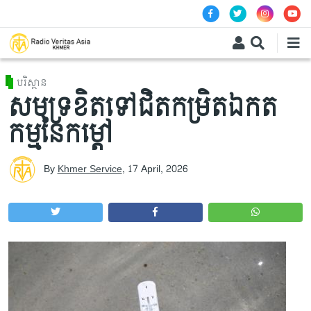
Skip to main content
បរិស្ថាន
សមុទ្រខិតទៅជិតកម្រិតឯកត
កម្មនៃកម្តៅ
By
Khmer Service
,
17 April, 2026