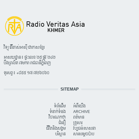
វិទ្យុ វើរីតាស់អាស៊ី ជាភាសាខ្មែរ
អាសយដ្ឋាន៖ ផ្ទះលេខ ២៥ ផ្លូវ ២៤២
បឹងព្រលិត ៧មករា រាជធានីភ្នំពេញ
ទូរសព្ទ៖ +៨៥៥ ១៧ ៧២៦០៦០
SITEMAP
ទំព័រដើម
អំពីយើង
ទំនាក់ទំនង
ARCHIVE
វិចារណកថា
ពត៌មាន
ជំនឿ
គ្រួសារ
ជីវិតនិងសង្គម
វប្បធម៌/សាសនា
បរិស្ថាន
សារសម្តេចប៉ាប