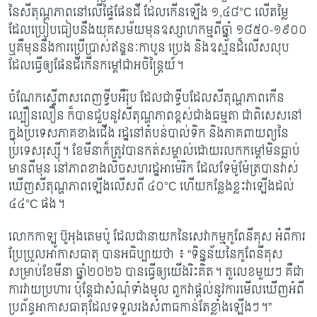
នៃសីតុណ្ហភាព​នៅ​លើ​​ផ្ទៃផែនដី ដែលកើនឡើង ១,៤៨
°C
លើតម្លៃ
ដែលប្រៀបធៀបនឹងយុគសម័យ​មុន​ឧស្សាហកម្មពីឆ្នាំ ១៨៥០
-១៩០០
ឬគឺមុននឹងការប្រើប្រាស់ឥន្ឌនៈកាបូន ប្រេង និងឧស្ម័នដ៏​លើស​លុប
ដែលធ្វើឲ្យផែនដីកើនកម្តៅ​ជាអចិន្ត្រៃយ៍។
ចំណែកស្ទើពាសពេញទ្វីបអឺរ៉ុប ដែលជាទ្វីបដែលសីតុណ្ហភាពកើន
ល្បឿនលឿន ក៏បានជួប​នូវ​សីតុណ្ហភាពខ្ពស់ជាងធម្មតា ជាពិសេសនៅ
ក្នុងប្រទេសភាគខាងជើង រដ្ឋនៅតំបន់​បាល់ទិក និង​ភាគពាយព្យនៃ
ប្រទេសរុស្ស៊ី។ ខែមីនាក៏ត្រូវបានកត់សម្គាល់​ដោយរលក​កម្តៅ​មិន​ធ្លាប់​
មាន​ពីមុន នៅភាពខាងលិចសហរដ្ឋអាម៉េរិក ដែលទែម៉ូម៉ែត្របានវាស់
ឃើញ​សីតុណ្ហភាព​ឡើង​លើសពី ៤០
°C
ហើយកន្លែងខ្លះវាឡើងដល់
៤៤
°C
ផង។
លោកកាឡូ ប៊ូអុងតេមប៉ូ ដែលជានាយកនៃសេវាកម្មកូពែនីគុស អំពីការ
ប្រែប្រួល​អាកាសធាតុ បានអធិប្បាយថា ៖ “ទិន្នន័យនៃកូពែនីគុស
សម្រាប់ខែមីនា ឆ្នាំ២០២៦ បានធ្វើឲ្យយើង​រិះគិត។ តួលេខមួយៗ គឺជា
ការវាយប្រហារ ប៉ុន្តែជាសំណុំទាំងមូល ពួកវាផ្តល់នូវការ​មើល​ឃើញ​អំពី
ប្រព័ន្ធអាកាសធាតុ​ដែលទទួលរងសំពាធកាន់តែខ្លាំងឡើងៗ។”