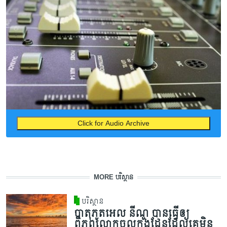
Click for Audio Archive
MORE បរិស្ថាន
បរិស្ថាន
បាតុភូតអេល នីណូ បានធ្វើឲ្យ
ពិភពលោកចូលក្នុងដែនដែលគេមិន