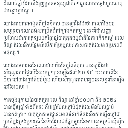
ដំណាច់ឆ្នាំ ដែលនឹងរុញច្រាន​មនុស្ស​ជាតិ​ទៅជួបរលកកម្តៅហួសហេតុ
ជាបន្ត​បន្ទាប់​គ្នា។
យោងតាមការអង្កេតពីកូពែនីគុស បានឲ្យដឹងដែរថា កាលពីខែមុន
សមុទ្របានឈាន​ដល់​កម្រិត​​ជិត​ក្បែរឯកតកម្ម។ នេះគឺជាសញ្ញា
ប្រហែលជាការត្រឡប់មកវិញនូវ​បាតុភូតធម្មជាតិនៃ​ការ​​កើន​កម្តៅ អេល
នីណូ ដែលនឹងបន្ថែមពីលើការប្រែប្រួលអាកាស​ធាតុដែលមានប្រភពពី​
មនុស្ស។
យោងតាមតារាងនៃពេលវេលាពិតនៃកូពែនីគុស បានឲ្យដឹងថា
សីតុណ្ហភាពផ្ទៃលើនៃ​សមុទ្រ​បាន​ឡើង​ដល់ ២០,៩៧
°C
កាលពីខែ
មីនា នៅខាងក្រៅតំបន់ប៉ូល ហើយសីតុណ្ហភាព​មធ្យម​​នេះបន្ត​កើនឡើង​
នៅខែមេសា។
ភាគចុងក្រោយនៃបាតុភូតអេល នីណូ នៅឆ្នាំ២០២៣ និង ២០២៤
បានធ្វើឲ្យឆ្នាំទាំងពីរនេះ គឺ​ជា​ឆ្នាំ​ដែលក្តៅបំផុតដែលមិនដែលធ្លាប់
បានកត់ត្រា។ បាតុភូតតាមវដ្តនេះមានទំនាក់​ទំនង​នឹង​ការឡើងក្តៅជា
ប្រចាំក្នុងទ្រង់ទ្រាយធំ នៃទឹកដែលជាផ្នែកមួយនៃមហាសមុទ្រ​ប៉ាស៊ីហ្វិក