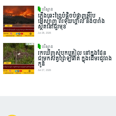
បរិស្ថាន
ភ្លើងឆេះព្រៃបំផ្លិចបំផ្លាញអឺរ៉ុប
អេស្ប៉ាញ ព័រទុយហ្គាល់ និងបារាំង
ស្ថិតនៅជួរមុខ
Jul 28, 2026
បរិស្ថាន
រកឃើញសំបុកគ្រៀល នៅក្នុងដែន
ជម្រកសត្វព្រៃឡំផាត់ ក្នុងដើមរដូវពង
កូន
Jul 27, 2026