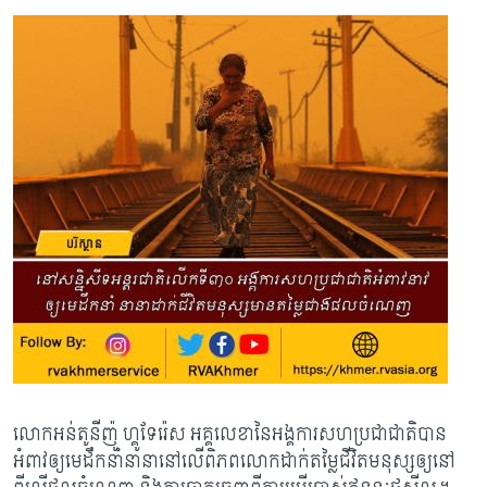
លោកអន់តូនីញ៉ូ ហ្គូទែរ៉េស អគ្គលេខានៃអង្គការសហប្រជាជាតិបាន
អំពាវឲ្យ​មេដឹកនាំនានា​នៅ​លើពិភពលោកដាក់តម្លៃ​ជីវិតមនុស្សឲ្យនៅ