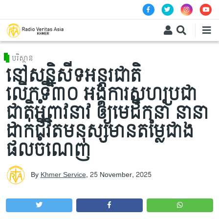
Skip to main content
បរិស្ថាន
នៅសន្និសីទអន្តរជាតិ
លើកទី៣០ អង្គការសហប្រជា
ជាតិអំពាវនាវ ឲ្យមេដឹកនាំ នានា​
ដាក់ជីវិតមនុស្សមានតម្លៃជាង​
ផលចំណេញ
By
Khmer Service
,
25 November, 2025