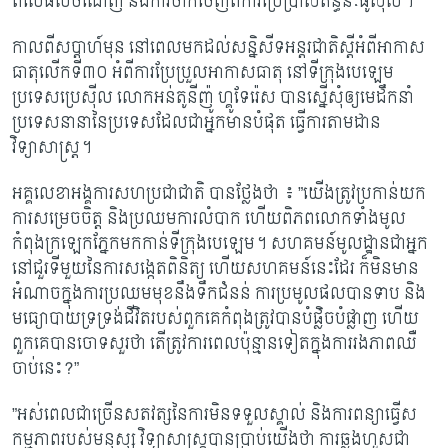
ពីលើផលចំណេញ និងការចាកចេញពីការប្រើ​ប្រាស់​ឥន្ធនៈផូស៊ីល។
កាលពីសប្តាហ៍មុន នៅពេលមកដល់សន្និសីទអន្តរជាតិស្តីអំពីអាកាស
ធាតុលើកទី៣០ អំពី​ការ​ប្រែប្រួល​អាកាសធាតុ នៅទីក្រុងបេឡេម
ប្រទេសប្រេស៊ីល លោកអន់តូនីញ៉ូ ហ្គូទែរ៉េស បាន​ស្នើសុំឲ្យមេដឹកនាំ
ប្រទេសនានានៃប្រទេសដែលជាអ្នកមាន​បំផុត ធ្វើការតាមដាន​
វិទ្យាសាស្រ្ត។
អគ្គលេខាអង្គការសហប្រជាជាតិ បានថ្លែងថា ៖ ”យើងត្រូវ​ប្រកាន់​យក
ការសម្រេចចិត្ត​ និង​ប្រឈម​ការលំបាក ហើយពិភពលោកទាំងមូល​
កំពុងក្រឡេក​ភ្នែកមកកាន់ទីក្រុងបេឡេម។ សហគមន៍មូលដ្ឋានជាអ្នក
នៅជួរទីមួយនៃការសង្កេតពិនិត្យ ហើយ​សហគមន៍នេះដែរ ក៏មិន​មាន​​
អំណាចក្នុងការប្រឈមមុខនឹងទឹកជំនន់ ការ​ប្រមូល​ផល​បានទាប និង
មធ្យោបាយ​ទ្រទ្រង់​ជីវិត​របស់ពួកគេកំពុងត្រូវបានបំផ្លិចបំផ្លាញ ហើយ
ពួកគេ​បាន​ចោទសួរថា តើត្រូវការ​ពេល​ប៉ុន្មាន​​ទៀតក្នុងការរងភាពឈឺ
ចាប់នេះ?”
”អស់ពេលជាច្រើនសតវត្សនៃការមិនទទួលស្គាល់ និងការពន្យាធ្វើស
កម្មភាពរបស់មនុស្ស វិទ្យាសាស្រ្ត​បាន​ប្រាប់យើងថា ការឆ្លងហួសជា