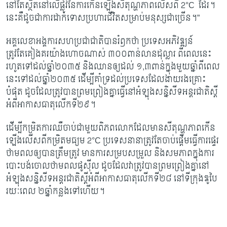
នៅតែស្ថិតនៅលើផ្លូវ​នៃការកើនឡើងសីតុណ្ហភាពលើសពី
2°C
ដែរ។
នេះ​គឺដូចជាការដាក់ទោសប្រហារជីវិតសម្រាប់មនុស្សជាច្រើន។”
អគ្គលេខាអង្គការសហប្រជាជាតិបានរំឭកថា ប្រទេសអភិវឌ្ឍន៍
ត្រូវតែគៀងគរយ៉ាងហោច​ណាស់ ៣០០ពាន់លានដុល្លារ ពីពេលនេះ
រហូតទៅដល់ឆ្នាំ២០៣៥ និងឈាន​ឲ្យ​ដល់ ១,៣​ពាន់​ក្នុងមួយឆ្នាំពីពេល
នេះ​ទៅដល់ឆ្នាំ២០៣៥ ដើម្បីគាំទ្រដល់ប្រទេស​ដែល​ងាយ​រងគ្រោះ​
បំផុត ដូចដែលត្រូវបានព្រមព្រៀងគ្នាធ្វើនៅអំឡុងសន្និសីទអន្តរជាតិស្តី​
អំពី​អាកាសធាតុលើក​ទី​២៩។
ដើម្បីកម្រិតការឈឺចាប់ជាមួយពិភពលោកដែលមានសីតុណ្ហភាពកើន
ឡើងលើសពីកម្រិត​មធ្យម
2°C
ប្រទេសនានាត្រូវតែចាប់ផ្តើមធ្វើការផ្ទេរ
ថាមពលឲ្យបានត្រឹមត្រូវ មានការ​សម្រប​សម្រួល និងសមភាពក្នុងការ
បោះបង់ចោលថាមពលផូស៊ីល ដូចដែលវាត្រូវបាន​ព្រម​ព្រៀង​គ្នានៅ
អំឡុងសន្និសីទអន្តរជាតិស្តីអំពីអាកាសធាតុលើកទី២៨ នៅទីក្រុងឌូបៃ
រយៈ​ពេល ២ឆ្នាំ​កន្លង​ទៅហើយ។