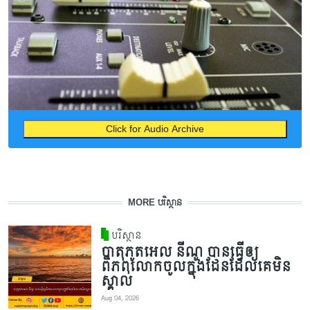
Click for Audio Archive
MORE បរិស្ថាន
បរិស្ថាន
បាតុភូតអេល នីណូ បានធ្វើឲ្យ
ពិភពលោកចូលក្នុងដែនដែលគេមិន
ស្គាល់
Aug 04, 2026