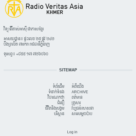
វិទ្យុ វើរីតាស់អាស៊ី ជាភាសាខ្មែរ
អាសយដ្ឋាន៖ ផ្ទះលេខ ២៥ ផ្លូវ ២៤២
បឹងព្រលិត ៧មករា រាជធានីភ្នំពេញ
ទូរសព្ទ៖ +៨៥៥ ១៧ ៧២៦០៦០
SITEMAP
ទំព័រដើម
អំពីយើង
ទំនាក់ទំនង
ARCHIVE
វិចារណកថា
ពត៌មាន
ជំនឿ
គ្រួសារ
ជីវិតនិងសង្គម
វប្បធម៌/សាសនា
បរិស្ថាន
សារសម្តេចប៉ាប
USER ACCOUNT MENU
Log in