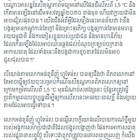
បណ្តោះអាសន្ននៃសីតុណ្ហភាពមធ្យម​នៅលើ​ផែនដី​​លើសពី
1,5 °C
នឹង
កើតមានឡើង​នៅដើមទសវត្សឆ្នាំ២០៣០ ខាងមុខ ហើយវាក្លាយ​ជាមិន
អាចជៀសផុតបាន។ យើងដឹងអំពីអ្វីដែលរឿងនេះមានន័យថា វានឹង
បង្កឲ្យមាន​កម្តៅ​កាន់​តែក្តៅ និងគ្រោះទុរភិក្ស បង្កឲ្យកាន់តែមានមហន្ត
រាយធម្មជាតិ និងការភៀសខ្លួន​របស់​​ប្រជាជន និងមានហានិភ័យ​
ដែលកើនឡើងដែលអាចឈានឆ្លងដល់ចំណុចក្រឡាប់​ចក្រ​​ខាង​​​
អាកាសធាតុ ដែលទាំងនេះនឹងបង្កជាការខូចខាតដែលមិនអាច
ជួសជុលបាន។”
បើយោងតាមលោកអន់តូនីញ៉ូ ហ្គូទែរ៉េស បានឲ្យដឹងថា ពិភពលោកនៅ​
តែអាច​ធ្វើឲ្យ​ថយ​ចុះ​សម្រាប់​កំណើនសីតុណ្ហភាពពិភពលោកឲ្យនៅ
ក្រោម​កម្រិតលើសពី
1,5 °C
មុនដំណាច់​សតវត្ស​នេះ ប៉ុន្តែគេត្រូវធ្វើ
ប្រតិកម្មពេលបច្ចុប្បន្នដើម្បីឲ្យការលើសនេះមានរយៈពេលខ្លី និង​ខ្សោយ​
តាមដែលអាចធ្វើទៅបាន។
លោកអន់តូនីញ៉ូ ហ្គូទែរ៉េស បានធ្វើសេចក្តីយោងលើរបាយការណ៍ថ្មីមួយ
របស់អង្គការសហ​ប្រ​ជាជាតិដែលចង្អុលបង្ហាញថា ផែនការអាកាសធាតុ
របស់រដ្ឋនានាសព្វថ្ងៃ បើទោះជាពួកវាត្រូវ​បាន​​គោរព​​ពេញលេញ ក៏យើង