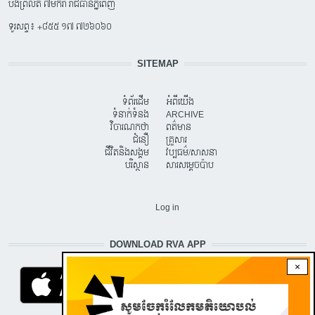
បឹងព្រលិត ៧មករា រាជធានីភ្នំពេញ
ទូរសព្ទ៖ +៨៥៥ ១៧ ៧២៦០៦០
SITEMAP
ទំព័រដើម
អំពីយើង
ទំនាក់ទំនង
ARCHIVE
វិចារណកថា
ពត៌មាន
ជំនឿ
គ្រួសារ
ជីវិតនិងសង្គម
វប្បធម៌/សាសនា
បរិស្ថាន
សារសម្តេចប៉ាប
USER ACCOUNT MENU
Log in
DOWNLOAD RVA APP
×