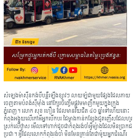
សំឡេងម៉ាស៊ីនកង់បីបន្លឺឡើងខ្សាវៗ លាយឡំជាមួយផ្សែងដែលភាយ
ចេញតាមបំពង់ស៊ីម៉ាំង នៅក្បែរចិញ្ចើមផ្លូវមមាញឹកមួយក្នុងក្រុង
ភ្នំពេញ។ លោក សុខ ហឿន ដែលមានវ័យជិត ៤០ ឆ្នាំទៅហើយនោះ
កំពុងអង្គុយលើកៅអីអ្នកបើកបរ ដៃម្ខាងកាន់កន្សែងជូតញើសដែលហូរ
ស្រក់លើថ្ងាស មើលទៅហាក់ដូចជាកំពុងរង់ចាំអ្វីម្យ៉ាងដែលមិនប្រាកដ
ប្រជា។ អ្វីដែលលោកកំពុងរង់ចាំ មិនមែនគ្រាន់តែជាម៉ូយអ្នកដំណើរ