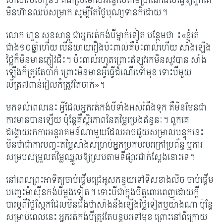
សាលារបស់កូនៗ គឺជាស្រមោលអន្ទោលតាមប្រាណដែលធ្វើឱ្យពួកគេ
មិនហ៊ានឈប់សម្រាក សូម្បីតែថ្ងៃបុណ្យទានក៏ដោយ។
លោក ហួន សុខសាន្ត​ ជាអ្នករត់កង់បីម្នាក់ទៀត បន្ថែមថា ៖«ខ្ញុំរត់
ជាង១០ឆ្នាំហើយ បើនិយាយរឿងប៉ះពាល់គឺប៉ះពាល់ហើយ សាំងឡើង
ថ្លៃក៏មិនមានភ្ញៀវជិះ។​ ប៉ះពាល់រហូតព្រោះឥឡូវរកមិនសូវបាន សាំង
ឡើងក៏ត្រូវតែចាក់ ព្រោះមិនមានអ្វីធ្វើដំណើរទៅមុខ ទោះបីមួយ
លីត្រ៧ពាន់រៀលក៏ត្រូវតែចាក់»។
មកទល់ពេលនេះ អ្វីដែលអ្នករត់កង់បីទាំងអស់រំពឹងទុក គឺមិនមែនជា
ការមានបានឡើយ ប៉ុន្តែគឺស្ថិរភាពនៃតម្លៃប្រេងឥន្ធនៈ។ ពួកគេ
ដង្ហោយរកការអន្តរាគមន៍ណាមួយដែលអាចជួយសម្រាលបន្ទុកនេះ
មិនថាជាការបញ្ចុះតម្លៃសាំងសម្រាប់អ្នកប្រកបរបរក្រៅប្រព័ន្ធ ឬការ
សម្របសម្រួលតម្លៃឈ្នួលឱ្យស្របតាមទីផ្សារជាក់ស្តែងនោះទេ។
នៅពេលព្រះអាទិត្យចាប់ផ្តើមជ្រេអូសកន្ទុយទៅទិសខាងលិច ចាប់ផ្តើម
បញ្ឆេះម៉ាស៊ីនកង់បីម្តងទៀត។ ទោះបីជាក្នុងចិត្តពោរពេញដោយក្តី
បារម្ភពីថ្ងៃស្អែកដែលមិនដឹងថាសាំងនឹងឡើងថ្លៃទៀតឬយ៉ាងណា ប៉ុន្តែ
សម្រាប់ពេលនេះ អ្នករត់កង់បីត្រូវតែបន្តបរទៅមុខ ព្រោះនៅពីក្រោយ