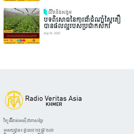
ជីវិតនិងសង្គម
បទពិសោធនៃការដាំដំណាំស្ពៃតឿ
បានផលល្អរបស់ប្រជាកសិករ
Aug 04, 2026
វិទ្យុ វើរីតាស់អាស៊ី ជាភាសាខ្មែរ
អាសយដ្ឋាន៖ ផ្ទះលេខ ២៥ ផ្លូវ ២៤២