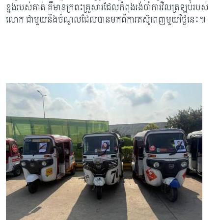
ខ្នងរបស់គាត់ គឺមានក្រពះគ្រួសារដែលកំពុងរង់ចាំការវិលត្រឡប់របស់
លោក ជាមួយនិងចំណូលដែលបានមកពីការតស៊ូពេញមួយថ្ងៃនេះ៕