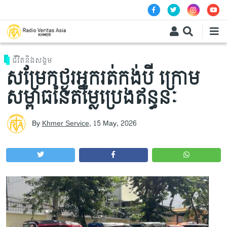
Skip to main content
ជីវិតនិងសង្គម
សម្រែកថ្ងូរអ្នករត់កង់បី ក្រោម
សម្ពាធនៃតម្លៃប្រេងឥន្ធនៈ
By
Khmer Service
,
15 May, 2026