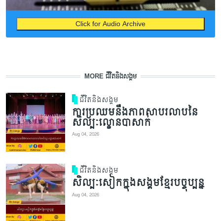
Click for Audio Archive
MORE ជីវិតនិងសង្គម
ជីវិតនិងសង្គម
ការប្រឈមនឹងភាពសាបរលាបនៃ
សិល្បៈល្ខោនបាសាក់
Aug 04, 2026
ជីវិតនិងសង្គម
សិល្បៈសៀកក្នុងសង្គមខ្មែរបច្ចុប្បន្ន
Aug 04, 2026