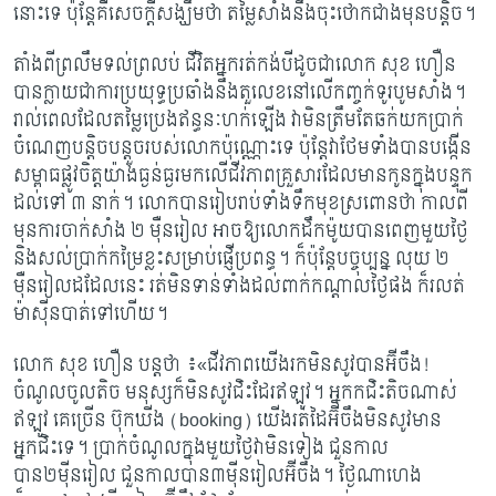
នោះទេ ប៉ុន្តែគឺសេចក្តីសង្ឃឹមថា តម្លៃសាំងនឹងចុះថោកជាងមុនបន្តិច។
តាំងពីព្រលឹមទល់ព្រលប់ ជីវិតអ្នករត់កង់បីដូចជាលោក សុខ ហឿន
បានក្លាយជាការប្រយុទ្ធប្រឆាំងនឹងតួលេខនៅលើកញ្ចក់ទូរបូមសាំង។
រាល់ពេលដែលតម្លៃប្រេងឥន្ធនៈហក់ឡើង វាមិនត្រឹមតែឆក់យកប្រាក់
ចំណេញបន្តិចបន្តួចរបស់លោកប៉ុណ្ណោះទេ ប៉ុន្តែវាថែមទាំងបានបង្កើន
សម្ពាធផ្លូវចិត្តយ៉ាងធ្ងន់ធ្ងរមកលើជីវភាពគ្រួសារដែលមានកូនក្នុងបន្ទុក
ដល់ទៅ ៣ នាក់។ លោកបានរៀបរាប់ទាំងទឹកមុខស្រពោនថា កាលពី
មុនការចាក់សាំង ២ ម៉ឺនរៀល អាចឱ្យលោកដឹកម៉ូយបានពេញមួយថ្ងៃ
និងសល់ប្រាក់កម្រៃខ្លះសម្រាប់ផ្ញើប្រពន្ធ។ ក៏ប៉ុន្តែបច្ចុប្បន្ន លុយ ២
ម៉ឺនរៀលដដែលនេះ រត់មិនទាន់ទាំងដល់ពាក់កណ្តាលថ្ងៃផង ក៏រលត់
ម៉ាស៊ីនបាត់ទៅហើយ។
លោក សុខ ហឿន បន្តថា ៖«ជីវភាពយើងរកមិនសូវបានអ៊ីចឹង!
ចំណូលចូលតិច មនុស្សក៏មិនសូវជិះដែរឥឡូវ។ អ្នកកជិះតិចណាស់
ឥឡូវ គេច្រើន ប៊ុកឃីង
(booking) យើងរត់ដៃអ៊ីចឹងមិនសូវមាន
អ្នកជិះទេ។ ប្រាក់ចំណូលក្នុងមួយថ្ងៃវាមិនទៀង ជួនកាល
បាន២ម៉ីនរៀល ជួនកាលបាន៣ម៉ីនរៀលអ៊ីចឹង។ ថ្ងៃណាហេង