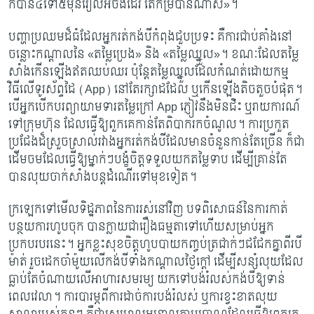
ក៏បាន៤ទៅ៥ម៉ីនរៀលអ៊ីចឹងដែរ តែកម្របានណាស់»។
បញ្ហាប្រឈមដ៏ធំដែលអ្នករត់កង់បីកំពុងជួបប្រទះ គឺការជាប់គាំងនៅ
ចន្លោះកណ្តាលនៃ
«តម្លៃប្រេង» និង «តម្លៃឈ្នួល»។ ខណៈដែលតម្លៃ
សាំងកើនឡើងឥតឈប់ឈរ ប៉ុន្តែតម្លៃឈ្នួលដែលកំណត់ដោយកម្ម
វិធីលើទូរស័ព្ទដៃ (App) នៅតែរក្សាដដែល ឬកើនឡើងតិចតួចបំផុត។
បើអ្នកបើកបរព្យាយាមទារតម្លៃក្រៅ App ភ្ញៀវនឹងមិនជិះ ឬរាយការណ៍
ទៅក្រុមហ៊ុន ដែលធ្វើឱ្យពួកគេកាន់តែពិបាករកចំណូល។ ការប្រកួត
ប្រជែងដ៏ស្រួចស្រាល់រវាងអ្នករត់កង់បីដែលមានចំនួនកាន់តែច្រើន ក៏ជា
ដើមចមដែលធ្វើឱ្យម្នាក់ៗបង្ខំចិត្តទទួលយកតម្លៃទាប ដើម្បីគ្រាន់តែ
បានលុយចាក់សាំងបន្តដំណើរទៅមុខទៀត។
ក្រឡេកទៅមើលទិដ្ឋភាពនៃការរស់នៅវិញ បទពិសោធន៍នៃការកាត់
បន្ថយការហូបចុក បានក្លាយជារឿងធម្មតាទៅហើយសម្រាប់អ្នក
ប្រកបរបរនេះ។ អ្នកខ្លះសុខចិត្តហូបបាយកញ្ចប់ត្រជាក់ៗជជែកគ្នាពីរបី
ម៉ាត់ រួចដេកចាំម៉ូយលើកង់បីទាំងកណ្តាលថ្ងៃក្តៅ ដើម្បីសន្សំលុយដែល
ធ្លាប់តែចំណាយលើអាហារសមរម្យ យកទៅបង់រំលស់កង់បីឱ្យទាន់
ពេលវេលា។ ការបារម្ភពីការដាច់ការបង់រំលស់ ឬការខ្វះខាតលុយ