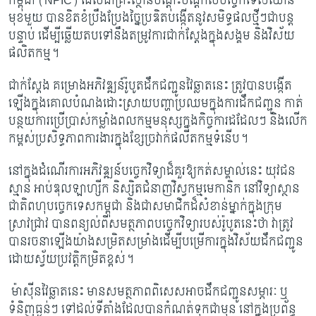
កម្ពុជា (
NPIC) ដែលជាគ្រឹះស្ថានបណ្តុះបណ្តាលបច្ចេកទេសឈាន
មុខមួយ បានខិតខំប្រឹងប្រែងច្នៃប្រឌិតបង្កើតនូវសមិទ្ធផលថ្មីៗជាបន្ត
បន្ទាប់ ដើម្បីឆ្លើយតបទៅនឹងតម្រូវការជាក់ស្តែងក្នុងសង្គម និងវិស័យ
ផលិតកម្ម។
ជាក់ស្តែង គម្រោងអភិវឌ្ឍន៍រ៉ូបូតដឹកជញ្ជូនវៃឆ្លាតនេះ ត្រូវបានបង្កើត
ឡើងក្នុងគោលបំណងដោះស្រាយបញ្ហាប្រឈមក្នុងការដឹកជញ្ជូន កាត់
បន្ថយការប្រើប្រាស់កម្លាំងពលកម្មមនុស្សក្នុងកិច្ចការដដែលៗ និងលើក
កម្ពស់ប្រសិទ្ធភាពការងារក្នុងខ្សែច្រវាក់ផលិតកម្មទំនើប។
នៅក្នុងដំណើរការអភិវឌ្ឍន៍បច្ចេកវិទ្យាដ៏គួរឱ្យកត់សម្គាល់នេះ យុវជន
ស្មាន អាប់ឌុលឡាហ្សីក និស្សិតជំនាញវិស្វកម្មមេកានិក នៅវិទ្យាស្ថាន
ជាតិពហុបច្ចេកទេសកម្ពុជា និងជាសមាជិកដ៏សំខាន់ម្នាក់ក្នុងក្រុម
ស្រាវជ្រាវ បានពន្យល់ពីសមត្ថភាពបច្ចេកវិទ្យារបស់រ៉ូបូតនេះថា វាត្រូវ
បានរចនាឡើងយ៉ាងសម្រិតសម្រាំងដើម្បីបម្រើការក្នុងវិស័យដឹកជញ្ជូន
ដោយស្វ័យប្រវត្តិកម្រិតខ្ពស់។
ម៉ាស៊ីនវៃឆ្លាតនេះ មានសមត្ថភាពពិសេសអាចដឹកជញ្ជូនសម្ភារៈ ឬ
ទំនិញធ្ងន់ៗ ទៅដល់ទីតាំងដែលបានកំណត់ទុកជាមុន នៅក្នុងប្រព័ន្ធ