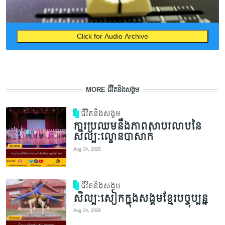
Click for Audio Archive
MORE ជីវិតនិងសង្គម
ជីវិតនិងសង្គម
ការប្រឈមនឹងភាពសាបរលាបនៃ
សិល្បៈល្ខោនបាសាក់
Aug 04, 2026
ជីវិតនិងសង្គម
សិល្បៈសៀកក្នុងសង្គមខ្មែរបច្ចុប្បន្ន
Aug 04, 2026