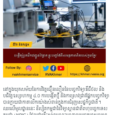
នៅក្នុងយុគសម័យនៃការវិវត្តជឿនលឿននៃបច្ចេកវិទ្យាឌីជីថល និង
បដិវត្តឧស្សាហកម្ម ៤.០ ការបង្កើតថ្មី និងការស្រាវជ្រាវផ្នែកបច្ចេកវិទ្យា
បានក្លាយជាកាតាលីករយ៉ាងសំខាន់ក្នុងការជំរុញសេដ្ឋកិច្ចជាតិ។
ឈរលើមូលដ្ឋាននេះ និស្សិតកម្ពុជានៃវិទ្យាស្ថានជាតិពហុបច្គេកទេស