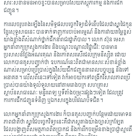
សារៈសំខាន់មិនអាចខ្វះបានសម្រាប់វិស័យភស្តុភារកម្ម និងការដឹក
ជញ្ជូន។
ការលេចរូបរាងឡើងនៃសមិទ្ធផលបច្ចេកវិទ្យាដ៏ទំនើបដែលជាស្នាដៃកូន
ខ្មែរសុទ្ធសាធនេះ បានទាក់ទាញការចាប់អារម្មណ៍ និងការវាយតម្លៃខ្ពស់
យ៉ាងខ្លាំងពីសំណាក់ថ្នាក់ដឹកនាំរាជរដ្ឋាភិបាល។ លោក ស៊ុន មេសា
អ្នកនាំពាក្យក្រសួងការងារ និងបណ្តុះបណ្តាលវិជ្ជាជីវៈ បានមាន
ប្រសាសន៍ថ្លែងអំណរគុណ និងកោតសរសើរដល់ក្រុមនិស្សិត ដោយ
លោកបានគូសបញ្ជាក់ថា ឧបករណ៍នេះពិតជាមានសារៈសំខាន់ខ្លាំង
ណាស់សម្រាប់ប្រើប្រាស់ក្នុងវិស័យដឹកជញ្ជូននាពេលបច្ចុប្បន្ន និងទៅ
អនាគត។ លើសពីនេះទៅទៀត វាក៏អាចយកទៅពង្រីកវិសាលភាពប្រើ
ប្រាស់បានយ៉ាងទូលំទូលាយនៅតាមរោងចក្រ សហគ្រាស
ស្ថាប័នសាធារណៈ មន្ទីរពេទ្យ ឬទីតាំងចម្រុះផ្សេងៗទៀត ដែលត្រូវ
ការការដឹកជញ្ជូនទំនិញ ឬឯកសារក្នុងបរិវេណបិទជិត។
លោកអ្នកនាំពាក្យក្រសួងការងារ ក៏បានគូសបញ្ជាក់បន្ថែមដោយមោទន
ភាពជាតិថា ស្នាដៃបច្ចេកវិទ្យានេះគឺជាភស្តុតាងយ៉ាងច្បាស់ក្រឡែត
ដែលបង្ហាញពីសមត្ថភាពពិតប្រាកដ និងការរីកចម្រើនខាងប្រាជ្ញាស្មារតី