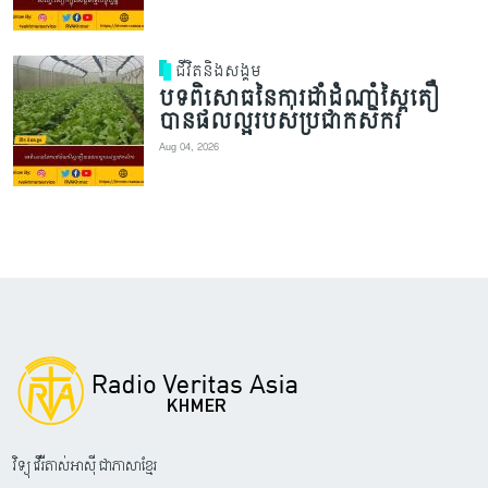
ជីវិតនិងសង្គម
បទពិសោធនៃការដាំដំណាំស្ពៃតឿ
បានផលល្អរបស់ប្រជាកសិករ
Aug 04, 2026
វិទ្យុ វើរីតាស់អាស៊ី ជាភាសាខ្មែរ