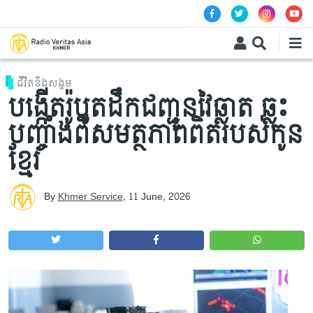
Skip to main content
ជីវិតនិងសង្គម
បង្កើតរ៉ូបូតដឹកជញ្ជូនវៃឆ្លាត ឆ្លុះ
បញ្ចាំងពីសមត្ថភាពពិតរបស់កូន
ខ្មែរ
By
Khmer Service
,
11 June, 2026