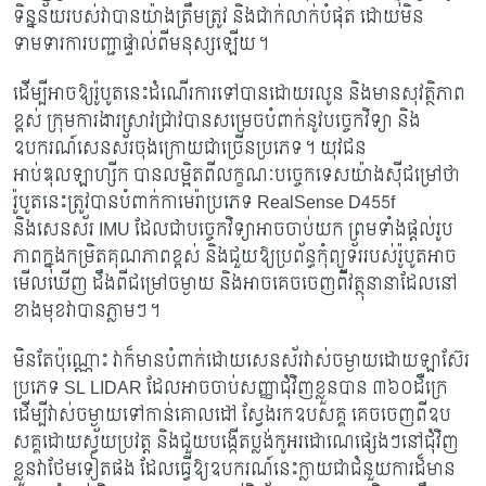
ទិន្នន័យរបស់វាបានយ៉ាងត្រឹមត្រូវ និងជាក់លាក់បំផុត ដោយមិន
ទាមទារការបញ្ជាផ្ទាល់ពីមនុស្សឡើយ។
ដើម្បីអាចឱ្យរ៉ូបូតនេះដំណើរការទៅបានដោយរលូន និងមានសុវត្ថិភាព
ខ្ពស់ ក្រុមការងារស្រាវជ្រាវបានសម្រេចបំពាក់នូវបច្ចេកវិទ្យា និង
ឧបករណ៍សេនស័រចុងក្រោយជាច្រើនប្រភេទ។ យុវជន
អាប់ឌុលឡាហ្សីក បានលម្អិតពីលក្ខណៈបច្ចេកទេសយ៉ាងស៊ីជម្រៅថា
រ៉ូបូតនេះត្រូវបានបំពាក់កាមេរ៉ាប្រភេទ
RealSense D455f
និងសេនស័រ IMU ដែលជាបច្ចេកវិទ្យាអាចចាប់យក ព្រមទាំងផ្តល់រូប
ភាពក្នុងកម្រិតគុណភាពខ្ពស់ និងជួយឱ្យប្រព័ន្ធកុំព្យូទ័ររបស់រ៉ូបូតអាច
មើលឃើញ ដឹងពីជម្រៅចម្ងាយ និងអាចគេចចេញពីវត្ថុនានាដែលនៅ
ខាងមុខវាបានភ្លាមៗ។
មិនតែប៉ុណ្ណោះ វាក៏មានបំពាក់ដោយសេនស័រវាស់ចម្ងាយដោយឡាស៊ែរ
ប្រភេទ
SL LIDAR ដែលអាចចាប់សញ្ញាជុំវិញខ្លួនបាន ៣៦០ដឺក្រេ
ដើម្បីវាស់ចម្ងាយទៅកាន់គោលដៅ ស្វែងរកឧបសគ្គ គេចចេញពីឧប
សគ្គដោយស្វ័យប្រវត្ត និងជួយបង្កើតប្លង់កូអរដោណេផ្សេងៗនៅជុំវិញ
ខ្លួនវាថែមទៀតផង ដែលធ្វើឱ្យឧបករណ៍នេះក្លាយជាជំនួយការដ៏មាន