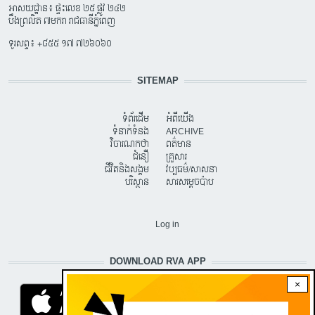
អាសយដ្ឋាន៖ ផ្ទះលេខ ២៥ ផ្លូវ ២៤២
បឹងព្រលិត ៧មករា រាជធានីភ្នំពេញ
ទូរសព្ទ៖ +៨៥៥ ១៧ ៧២៦០៦០
SITEMAP
ទំព័រដើម
អំពីយើង
ទំនាក់ទំនង
ARCHIVE
វិចារណកថា
ពត៌មាន
ជំនឿ
គ្រួសារ
ជីវិតនិងសង្គម
វប្បធម៌/សាសនា
បរិស្ថាន
សារសម្តេចប៉ាប
USER ACCOUNT MENU
Log in
DOWNLOAD RVA APP
×