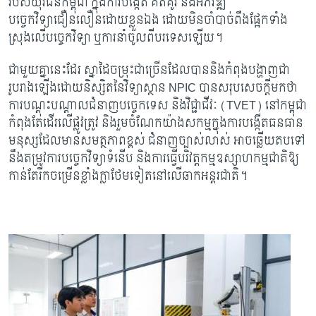
របស់យុវជនកម្ពុជា ក្នុងការបង្កើត គិតគូរ និងអភិវឌ្ឍ
បច្ចេកវិទ្យាជឿនលឿនដោយខ្លួនឯង ដោយមិនចាំបាច់ពឹងផ្អែកទាំង
ស្រុងលើបច្ចេកវិទ្យា ឬការនាំចូលពីបរទេសឡើយ។
ជាមួយគ្នានេះដែរ ស្នាដៃចម្រុះជាច្រើនដែលបាននិងកំពុងបង្ហាញជា
រូបរាងឡើងដោយនិស្សិតនៃវិទ្យាស្ថាន
NPIC បានសរុបសេចក្តីមកថា
ការបណ្តុះបណ្តាលជំនាញបច្ចេកទេស និងវិជ្ជាជីវៈ (TVET) នៅកម្ពុជា
កំពុងតែដើរលើផ្លូវត្រូវ និងរួមចំណែកយ៉ាងសកម្មក្នុងការបង្កើតធនធាន
មនុស្សដែលមានសមត្ថភាពខ្ពស់ ជំនាញច្បាស់លាស់ អាចឆ្លើយតបទៅ
នឹងតម្រូវការបច្ចេកវិទ្យាទំនើប និងការធ្វើបរិវត្តកម្មឧស្សាហកម្មជាតិឱ្យ
កាន់តែរីកចម្រើនខ្លាំងក្លាថែមទៀតនៅលើឆាកអន្តរជាតិ។