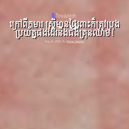
ពត៌មាន
ព្រះសហគមន៍ហ្វីលីពីនជំរុញឱ្យយកចិត្ត
ទុកដាក់លើអាកាសធាតុ
Aug 04, 2026, By
Khmer Service