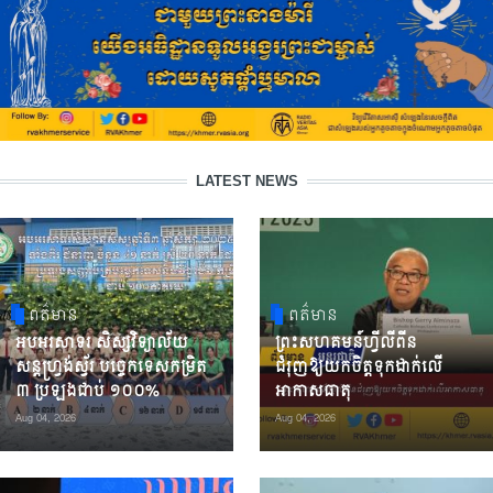
LATEST NEWS
ពត៌មាន
ពត៌មាន
អបអរសាទរ សិស្សវិទ្យាល័យ
ព្រះសហគមន៍ហ្វីលីពីន
សន្តហ្វ្រង់ស្វ័រ បច្ចេកទេសកម្រិត
ជំរុញឱ្យយកចិត្តទុកដាក់លើ
៣ ប្រឡងជាប់ ១០០%
អាកាសធាតុ
Aug 04, 2026
Aug 04, 2026