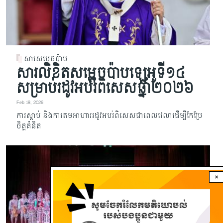
សារសម្តេចប៉ាប
សារលិខិតសម្តេចប៉ាបឡេអូទី១៤
សម្រាប់រដូវអប់រំពិសេសឆ្នាំ២០២៦
Feb 18, 2026
ការស្តាប់ និងការតមអាហាររដូវអបរ់ពិសេសជាពេលវេលាដើម្បីកែប្រែ
ចិត្តគំនិត
×