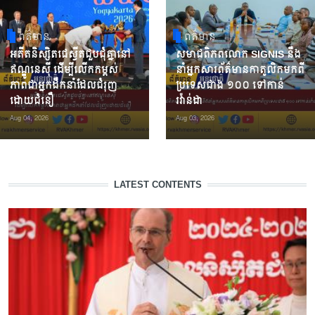
ពត៌មាន
ពត៌មាន
អតីតនិស្សិតជេស្វីតជួបជុំគ្នានៅ
សមាជពិភពលោក SIGNIS នឹង
ឥណ្ឌូនេស៊ី ដើម្បីលើកកម្ពស់
នាំអ្នកសារព័ត៌មានកាតូលិកមកពី
ភាពជាអ្នកដឹកនាំដែលជំរុញ
ប្រទេសជាង ១០០ ទៅកាន់
ដោយជំនឿ
រវ៉ាន់ដា
Aug 04, 2026
Aug 03, 2026
LATEST CONTENTS