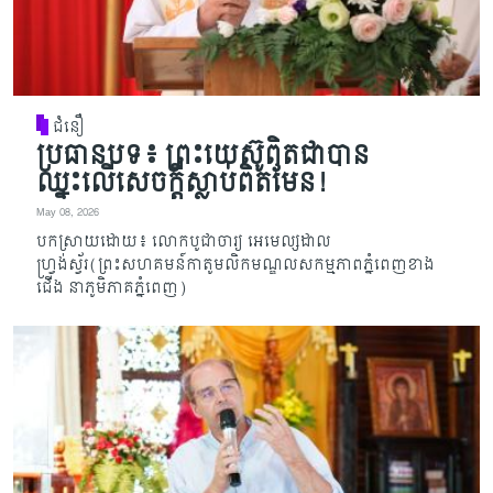
ជំនឿ
ប្រធានបទ៖ ព្រះយេស៊ូពិតជាបាន
ឈ្នះលើសេចក្តីស្លាប់ពិតមែន!
May 08, 2026
បកស្រាយដោយ៖ លោកបូជាចារ្យ អេមេល្សដាល
ហ្វ្រង់ស្វ័រ(ព្រះសហគមន៍កាតូមលិកមណ្ឌលសកម្មភាពភ្នំពេញខាង
ជើង នាភូមិភាគភ្នំពេញ)