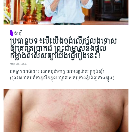
ជំនឿ
ប្រធានបទ៖បើយើងចង់លើកលែងទោស
ឲ្យគេពិតប្រាកដ ព្រះជាម្ចាស់និងផ្តល់
កម្លាំងពិសេសឲ្យយើងធ្វើរឿងនេះ!
May 08, 2026
បកស្រាយដោយ៖ លោកបូជាចារ្យ អេមេល្សដាល ហ្វ្រង់ស្វ័រ
(ព្រះសហគមន៍កាតូលិកក្នុងមណ្ឌលសកម្មភាពភ្នំពេញខាងត្បូង)