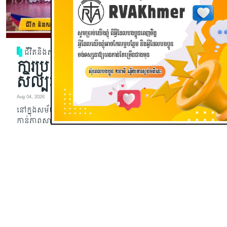
ជីវិតនិងសង្គម
ការប្រឈមនឹងភាពសាបរលាបនៃ
សិល្បៈល្ខោនបាសាក់
Aug 04, 2026
នៅក្នុងសម័យបច្ចុប្បន្ននេះ សិល្បៈល្ខោនបាសាក់កំពុងឈានឆ្ពោះទៅ
កាន់ភាពសាបរលាប ដោយមានការកាត់បន្ថយទាំងចំនួនអ្នកទស្សនា
និងអ្នកសម្តែង ព្រោះតែកង្វះការអភិរក្ស ការផ្សព្វផ្សាយ និងការលើក
ទឹកចិត្ត។