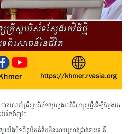
ណែនាំគ្រីស្តបរិស័ទឲ្យស្វែងរកវិធីសាស្រ្តថ្មីដើម្បីស្វែងរក
វ៉ាទីកង់ញូវ។
់ឲ្យយើងបិទចិត្តបិតគំនិតមិនអោយស្រាវជ្រាវនោះទេ គឺ