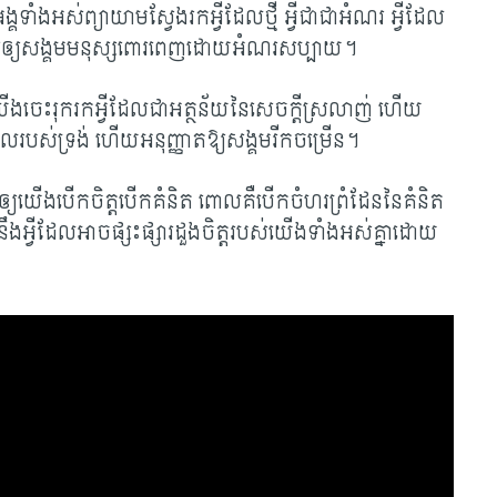
ង្គទាំងអស់ព្យាយាមស្វែងរកអ្វីដែលថ្មី អ្វីជាជាអំណរ អ្វីដែល
្បីឲ្យសង្គមមនុស្សពោរពេញដោយអំណរសប្បាយ។​
្យយើងចេះរុករកអ្វីដែលជាអត្ថន័យនៃសេចក្តីស្រលាញ់ ហើយ
ះបន្ទូល​របស់​ទ្រង់ ហើយ​អនុញ្ញាតឱ្យ​សង្គមរីកចម្រើន។
ចង់ឲ្យយើងបើកចិត្តបើកគំនិត ពោលគឺបើកចំហរព្រំដែននៃគំនិត
ហើយនឹងអ្វីដែលអាចផ្សះផ្សារដួងចិត្តរបស់យើងទាំងអស់គ្នាដោយ