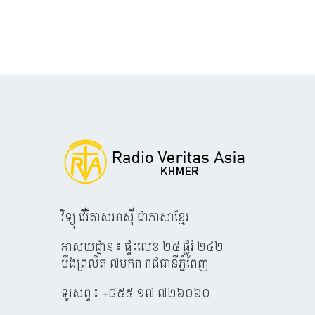
វិទ្យុ វើរីតាស់អាស៊ី ជាភាសាខ្មែរ
អាសយដ្ឋាន៖ ផ្ទះលេខ ២៥ ផ្លូវ ២៤២
បឹងព្រលិត ៧មករា រាជធានីភ្នំពេញ
ទូរសព្ទ៖ +៨៥៥ ១៧ ៧២៦០៦០