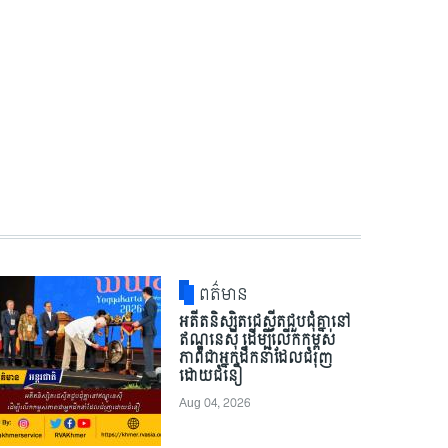
ពត៌មាន
អតីតនិស្សិតជេស្វីតជួបជុំគ្នានៅ
ឥណ្ឌូនេស៊ី ដើម្បីលើកកម្ពស់
ភាពជាអ្នកដឹកនាំដែលជំរុញ
ដោយជំនឿ
Aug 04, 2026