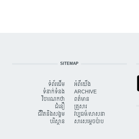
SITEMAP
ទំព័រដើម
អំពីយើង
ទំនាក់ទំនង
ARCHIVE
វិចារណកថា
ពត៌មាន
ជំនឿ
គ្រួសារ
ជីវិតនិងសង្គម
វប្បធម៌/សាសនា
បរិស្ថាន
សារសម្តេចប៉ាប