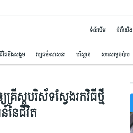
ទំព័រដើម
អំពីយើង
ជីវិតនិងសង្គម
វប្បធម៌/សាសនា
បរិស្ថាន
សារសម្តេចប៉ាប
្រីស្តបរិស័ទស្វែងរកវិធីថ្មី
៍នៃជីវិត