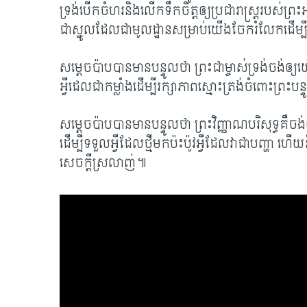
ទ្រង់បើកចំហរនិងលើកទឹកចិត្តឲ្យប្រជារាស្រ្តរបស់ព្រះអ
ជាស្នូលដែលជាមូលដ្ឋានសម្រាប់យើងចែករំលែកដើម
សម្តេចប៉ាបបានមានបន្ទូលថា ព្រះជាម្ចាស់ទ្រង់ចង់ឲ
អ្វីដេលជា​​កម្លាំង​ដើម្បី​រក្សា​ភាពស្មោះត្រង់​ចំពោះ​ព្រ
សម្តេចប៉ាបបានមានបន្ទូលថា ព្រះវិញ្ញាណបរិសុទ្ធគឺ
ដើម្បីទទួលអ្វីដែលថ្មី​មកប៉ះប៉ូវអ្វីដែលវាជាបញ្ហា 
សេចក្តីស្រលាញ់​៕