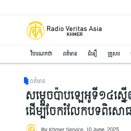
Skip to main content
វិចារណកថា
ពត៌មាន
ជំនឿ
គ្រួសារ
ពត៌មាន
សម្តេចប៉ាបឡេអូទី១៤ស្នើឲ្យគ
ដើម្បីចែករំលែកបទពិសោធន
By
Khmer Service
,
10 June, 2025