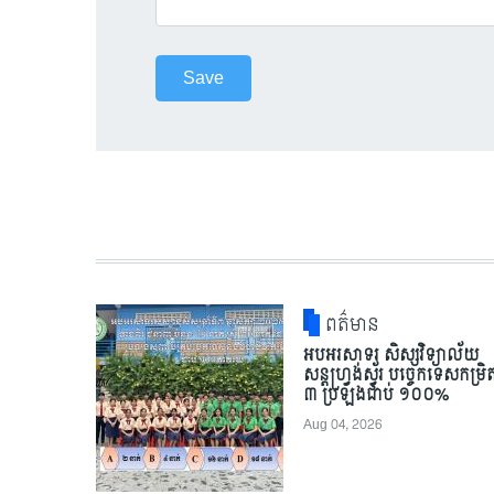
ពត៌មាន
អបអរសាទរ សិស្សវិទ្យាល័យ
សន្តហ្វ្រង់ស្វ័រ បច្ចេកទេសកម្រិ
៣ ប្រឡងជាប់ ១០០%
Aug 04, 2026