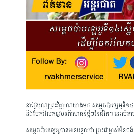
នាថ្ងៃបុណ្យព្រះវិញ្ញាណ​យាងមក សម្តេចប៉ាឡេអូទី១៤ បាន
និងចែករំលែកនូវបទពិសោធន៍ថ្មីៗនៃជីវិត។ នេះ​បើ​តាម​
សម្តេចប៉ាបឡេអូបានមានបន្ទូលថា ព្រះជាម្ចាស់មិនចង