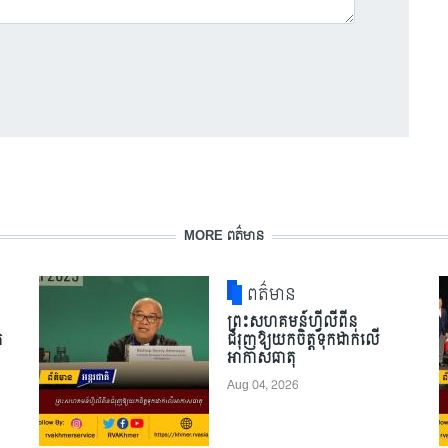
MORE ពត៌មាន
ពត៌មាន
ព្រះសហគមន៍ហ្វីលីពីន
ត
ជំរុញឱ្យយកចិត្តទុកដាក់លើ
អាកាសធាតុ
Aug 04, 2026