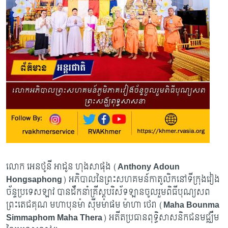
លោក អេនថូនី អាដូន ហុងសាផុង (
Anthony Adoun
Hongsaphong
) អភិបាលនៃព្រះសហគមន៍កាតូលិកនៅទីក្រុងវៀង
ច័ន្ទប្រទេសឡាវ បានដឹកនាំគ្រីស្តបរិស័ទឡានចូលរួមពិធីបុណ្យសព
ព្រះតេជគុណ មហាបុនម៉ា ស៊ីមម៉ាផម ម៉ាហា ថេរា (
Maha Bounma
Simmaphom Maha Thera
) អតីតប្រធានពុទ្ធិសាសនិកជនមជ្ឈឹម