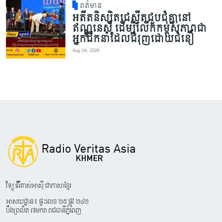
ពត៌មាន
អតីតនិស្សិតជេស្វីតជួបជុំគ្នានៅ
ឥណ្ឌូនេស៊ី ដើម្បីលើកកម្ពស់ភាពជា
អ្នកដឹកនាំដែលជំរុញដោយជំនឿ
Aug 04, 2026
វិទ្យុ វើរីតាស់អាស៊ី ជាភាសាខ្មែរ
អាសយដ្ឋាន៖ ផ្ទះលេខ ២៥ ផ្លូវ ២៤២
បឹងព្រលិត ៧មករា រាជធានីភ្នំពេញ