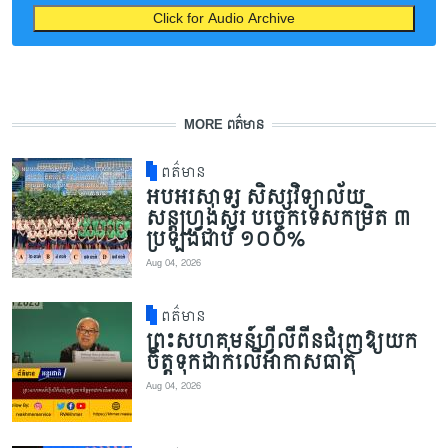
Click for Audio Archive
MORE ពត៌មាន
ពត៌មាន
អបអរសាទរ សិស្សវិទ្យាល័យ
សន្តហ្វ្រង់ស្វ័រ បច្ចេកទេសកម្រិត ៣
ប្រឡងជាប់ ១០០%
Aug 04, 2026
ពត៌មាន
ព្រះសហគមន៍ហ្វីលីពីនជំរុញឱ្យយក
ចិត្តទុកដាក់លើអាកាសធាតុ
Aug 04, 2026