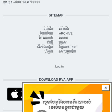
ទូរសព្ទ៖ +៨៥៥ ១៧ ៧២៦០៦០
SITEMAP
ទំព័រដើម
អំពីយើង
ទំនាក់ទំនង
ARCHIVE
វិចារណកថា
ពត៌មាន
ជំនឿ
គ្រួសារ
ជីវិតនិងសង្គម
វប្បធម៌/សាសនា
បរិស្ថាន
សារសម្តេចប៉ាប
USER ACCOUNT MENU
Log in
DOWNLOAD RVA APP
×
STAY CONNECTED WITH US!