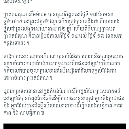
នៃប្រទេសឡាវ។
ព្រះតេជគុណ ស៊ីមម៉ាថម បានចូលទិវង្គត់នៅថ្ងៃទី ១៧ ខែមេសា
ឆ្នាំ២០២៥ នៅព្រះជន្ម៩២វង្សា ហើយត្រូវបានគេដឹងថា គឺបានសាង
ផ្នួសជាព្រះសង្ឃអស់រយៈពេល ៧២ ឆ្នាំ ហើយពិធីបុណ្យព្រះសព
ព្រះតេជគុណ គឺបានរៀបចំកាលពីថ្ងៃទី ១៤ ដល់ ថ្ងៃទី ១៧ ខែឧសភា
កន្លងទៅនេះ។
នាឱកាសនោះ លោកអភិបាល បានសំដែងការគោរពនិងចូលរួមសោក
ស្តាយចំពោះការបាត់បង់របស់ពុទ្ធសាសនិកជននៅឡាវ ហើយលោក
អភិបាលក៏បានចុះហត្ថលេខានៅលើសៀវភៅរំលែកទុក្ខសំដែងការ
គោរពចំពោះព្រះតេជគុណ។
ដូចជាប្រទេសនានានៅក្នុងតំបន់ដែរ អាស៊ីអគ្នេយ៍ដែរ ព្រះសហគមន៍
នៅឡាវគឺបានកំពុងតែខិតខំដើម្បីកសាងសន្ទនាល្អជាមួយនឹងប្រជាជន
និង អ្នកដែលមានជំនឿលើសាសនានានា ដើម្បីកសាងសន្តិភាព ភាតរ
ភាព និង សាមគ្គីភាព៕