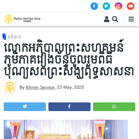
Skip to main content
ពត៌មាន
លោកអភិបាលព្រះសហគមន៍
ភូមិភាគវៀងច័ន្ទចូលរួមពិធី
បុណ្យសពព្រះសង្ឃពុទ្ធសាសនា
By
Khmer Service
,
23 May, 2025