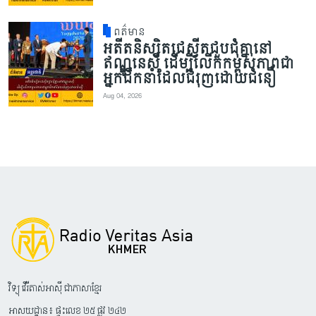
ពត៌មាន
អតីតនិស្សិតជេស្វីតជួបជុំគ្នានៅ
ឥណ្ឌូនេស៊ី ដើម្បីលើកកម្ពស់ភាពជា
អ្នកដឹកនាំដែលជំរុញដោយជំនឿ
Aug 04, 2026
វិទ្យុ វើរីតាស់អាស៊ី ជាភាសាខ្មែរ
អាសយដ្ឋាន៖ ផ្ទះលេខ ២៥ ផ្លូវ ២៤២