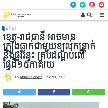
Skip to main content
ពត៌មាន
ខេត្ដ-រាជធានី អាចមាន
ភ្លៀងធា្លក់ជាមួយខ្យល់កន្ត្រាក់
និងផ្គររន្ទះ គ្រប់ដណ្ដប់លើ
ផ្ទៃដី១៥ភាគរយ
By
Khmer Service
,
27 April, 2026