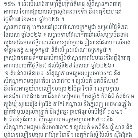
១៥% ។ នេះបើយោងតាមព្រឹត្តិបត្រព័ត៌មាន ស្តីពីស្ថានភាពធាតុ
អាកាស នៃការផ្សាយរបស់ក្រសួងធនធានទឹក និងឧតុនិយម នៅ
ថ្ងៃទី២៧ ខែមេសា ឆ្នាំ២០២៦ ។
ស្ថានភាពធាតុ អាកាសនៅព្រះរាជាណាចក្រកម្ពុជា សម្រាប់ថ្ងៃទី២៧
ខែមេសា ឆ្នាំ២០២៦ ៖ សម្ពាធទាបដែលកើតនៅលើសមុទ្រចិនខាង
ត្បូងនៅតែមានឥទ្ធិពលលើរបបខ្យល់មូសុង ឦសានដែលបក់លើអាង
ទន្លេមេគង្គ សមុទ្រកម្ពុជា និងំលើព្រះរាជាណាចក្រកម្ពុជា។
ក្រសួងធនធានទឹកបានលើកឡើងថាស្ថានភាពបែបនេះនឹងធ្វើឱ្យធាតុ
អាកាសចាប់ពីថ្ងៃទី២៧ ដល់ថ្ងៃទី២៩ ខែមេសា ឆ្នាំ២០២៦៖
១-តំបន់វាលទំនាប៖ -សីតុណ្ហភាពមធ្យមអប្បបរមា២៤°C និង
សីតុណ្ហភាពមធ្យមអតិបរ មា៣៧°C។ ខ្យល់បក់ មកពីទិសបូព៌
និងទិសអាគ្នេយ៍មានល្បឿនមធ្យម ២ម៉ែត្រ វិនាទី។ ខេត្តបន្ទាយ
មានជ័យ បាត់ដំបង ពោធិ៍សាត់ សៀមរាប កំពង់ឆ្នាំង កំពង់ធំ កំពង់ចាម
ត្បូងឃ្មុំ ស្វាយរៀង ព្រៃវែង តាកែវ កណ្តាល និងភ្នំពេញ អាចមានភ្លៀង
ធ្លាក់ជាមួយខ្យល់កន្ត្រាក់ និងផ្គររន្ទះ គ្របដណ្តប់លើផ្ទៃដី ១៥%។
២-តំបន់ខ្ពង់រាប៖ -សីតុណ្ហភាពមធ្យមអប្បបរមា២៥°C និង
សីតុណ្ហភាពមធ្យមអតិបរមា៣៦°C។ ខ្យល់បក់ មកពីទិសឦសាន និង
បូព៌មានល្បឿនមធ្យម ៣ម៉ែត្រ វិនាទី។ ខេត្តកំពង់ស្ពឺ ប៉ៃលិន ស្ទឹងត្រែង