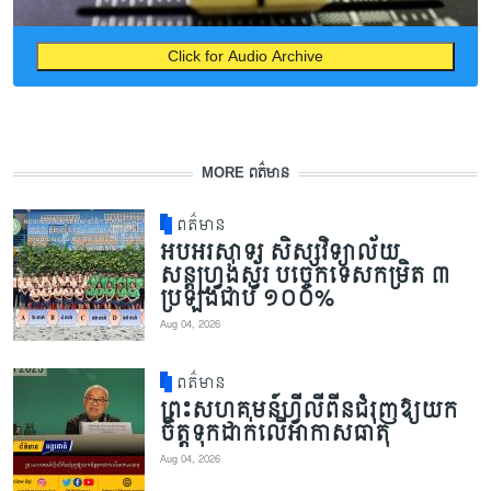
Click for Audio Archive
MORE ពត៌មាន
ពត៌មាន
អបអរសាទរ សិស្សវិទ្យាល័យ
សន្តហ្វ្រង់ស្វ័រ បច្ចេកទេសកម្រិត ៣
ប្រឡងជាប់ ១០០%
Aug 04, 2026
ពត៌មាន
ព្រះសហគមន៍ហ្វីលីពីនជំរុញឱ្យយក
ចិត្តទុកដាក់លើអាកាសធាតុ
Aug 04, 2026