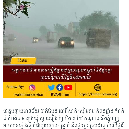
ខេត្តបន្ទាយមានជ័យ បាត់ដំបង ពោធិ៍សាត់ សៀមរាប កំពង់ឆ្នាំង កំពង់
ធំ កំពង់ចាម ត្បូងឃ្មុំ ស្វាយរៀង ព្រៃវែង តាកែវ កណ្តាល និងភ្នំពេញ
អាចមានភ្លៀងធ្លាក់ជាមួយខ្យល់កន្ត្រាក់ និងផ្គររន្ទះ គ្របដណ្តប់លើផ្ទៃដី