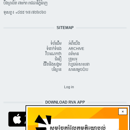
បឹងព្រលិត ៧មករា រាជធានីភ្នំពេញ
ទូរសព្ទ៖ +៨៥៥ ១៧ ៧២៦០៦០
SITEMAP
ទំព័រដើម
អំពីយើង
ទំនាក់ទំនង
ARCHIVE
វិចារណកថា
ពត៌មាន
ជំនឿ
គ្រួសារ
ជីវិតនិងសង្គម
វប្បធម៌/សាសនា
បរិស្ថាន
សារសម្តេចប៉ាប
USER ACCOUNT MENU
Log in
DOWNLOAD RVA APP
×