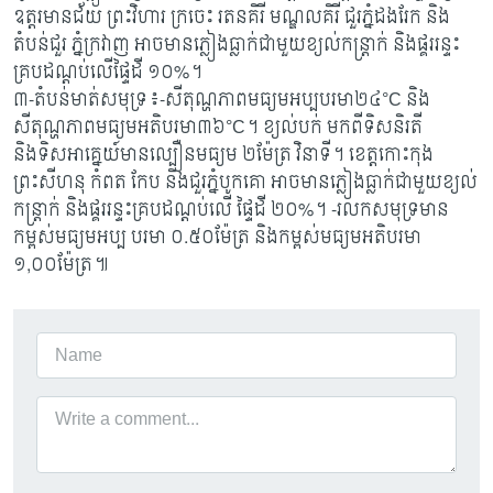
ឧត្តរមានជ័យ ព្រះវិហារ ក្រចេះ រតនគិរី មណ្ឌលគិរី ជួរភ្នំដងរែក និង
តំបន់ជួរ ភ្នំក្រវាញ អាចមានភ្លៀងធ្លាក់ជាមួយខ្យល់កន្ត្រាក់ និងផ្គររន្ទះ
គ្របដណ្តប់លើផ្ទៃដី ១០%។
៣-តំបន់មាត់សមុទ្រ៖-សីតុណ្ហភាពមធ្យមអប្បបរមា២៤°C និង
សីតុណ្ហភាពមធ្យមអតិបរមា៣៦°C។ ខ្យល់បក់ មកពីទិសនិរតី
និងទិសអាគ្នេយ៍មានល្បឿនមធ្យម ២ម៉ែត្រ វិនាទី។ ខេត្តកោះកុង
ព្រះសីហនុ កំពត កែប និងជួរភ្នំបូកគោ អាចមានភ្លៀងធ្លាក់ជាមួយខ្យល់
កន្ត្រាក់ និងផ្គររន្ទះគ្របដណ្តប់លើ ផ្ទៃដី ២០%។ -រលកសមុទ្រមាន
កម្ពស់មធ្យមអប្ប បរមា ០.៥០ម៉ែត្រ និងកម្ពស់មធ្យមអតិបរមា
១,០០ម៉ែត្រ៕