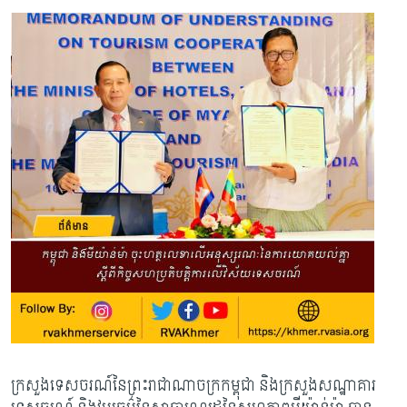
ក្រសួងទេសចរណ៍នៃព្រះរាជាណាចក្រកម្ពុជា និងក្រសួងសណ្ឋាគារ