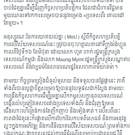
ទេសចរណ៍ និងវប្បធម៌នៃសាធារណរដ្ឋនៃសហភាពមីយ៉ាន់ម៉ា បាន
ចាប់ដៃគូគ្នាដើម្បីជំរុញកិច្ចសហប្រតិបត្តិការ ដែលជាជំហានវិជ្ជមាន
មួយឈានទៅរកការសម្រេចបាននូវគម្រោង
«ប្រទេសពីរ គោលដៅ
តែមួយ»។
អនុស្សរណៈនៃការយោគយល់គ្នា (
MoU) ស្តីពីកិច្ចសហប្រតិបត្តិ
ការលើវិស័យទេសចរណ៍នេះ ត្រូវបានចុះហត្ថលេខានៅទីក្រុងរ៉ង់ហ្គូន
កាលពីថ្ងៃទី១៦ ខែមិថុនា ដោយលោក ហួត ហាក់ រដ្ឋមន្ត្រីក្រសួង
ទេសចរណ៍កម្ពុជា និងលោក Maung Myint រដ្ឋមន្ត្រីក្រសួងសណ្ឋាគារ
ទេសចរណ៍ និងវប្បធម៌នៃសាធារណរដ្ឋនៃសហភាពមីយ៉ាន់ម៉ា។
តាមរយៈកិច្ចព្រមព្រៀងដ៏ទូលំទូលាយ និងទទួលបានផ្លែផ្កានេះ ភាគី
ទាំងពីរបានប្ដេជ្ញាចិត្តសម្រេចឱ្យបាននូវលទ្ធផលជាក់ស្តែង តាមរយៈ
ការង្រឹងកិច្ចសហការដើម្បីរួមគ្នាលើកកម្ពស់សក្តានុពលទេសចរណ៍
បង្កើនលំហូរភ្ញៀវទេសចររវាងប្រទេសទាំងពីរ និងជំរុញឱ្យមាន
ជើងហោះហើរត្រង់កាន់តែញឹកញាប់ និងទៀងទាត់។ លើសពីនេះ
ភាពជាដៃគូនេះក៏ផ្តោតលើការចែករំលែកបទពិសោធន៍ និងការអនុវត្ត
ល្អៗក្នុងការអភិវឌ្ឍ និងការវិនិយោគលើវិស័យទេសចរណ៍ ព្រមទាំងការ
បង្កលក្ខណៈងាយស្រួលដល់ការធ្វើដំណើរសម្រាប់ប្រជាពលរដ្ឋ វិនិ