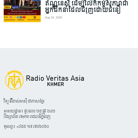
ឥណ្ឌូនេស៊ី ដើម្បីលើកកម្ពស់ភាពជា
អ្នកដឹកនាំដែលជំរុញដោយជំនឿ
Aug 04, 2026
វិទ្យុ វើរីតាស់អាស៊ី ជាភាសាខ្មែរ
អាសយដ្ឋាន៖ ផ្ទះលេខ ២៥ ផ្លូវ ២៤២
បឹងព្រលិត ៧មករា រាជធានីភ្នំពេញ
ទូរសព្ទ៖ +៨៥៥ ១៧ ៧២៦០៦០