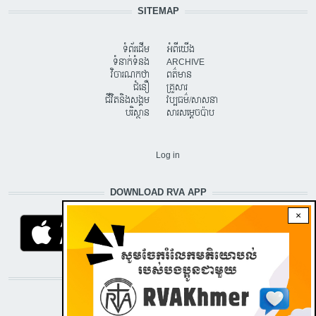
SITEMAP
ទំព័រដើម
អំពីយើង
ទំនាក់ទំនង
ARCHIVE
វិចារណកថា
ពត៌មាន
ជំនឿ
គ្រួសារ
ជីវិតនិងសង្គម
វប្បធម៌/សាសនា
បរិស្ថាន
សារសម្តេចប៉ាប
USER ACCOUNT MENU
Log in
DOWNLOAD RVA APP
×
STAY CONNECTED WITH US!