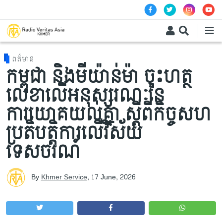
Skip to main content
ពត៌មាន
កម្ពុជា និងមីយ៉ាន់ម៉ា ចុះហត្ថ
លេខាលើអនុស្សរណៈនៃ
ការយោគយល់គ្នា ស្តីពីកិច្ចសហ
ប្រតិបត្តិការលើវិស័យ
ទេសចរណ៍
By
Khmer Service
,
17 June, 2026