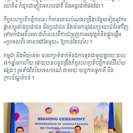
យោគិន ក៏ដូចជាភ្ញៀវទេសចរជាតិ និងអន្តរជាតិផងដែរ។
កិច្ចសហប្រតិបត្តិការនេះ ក៏មានគោលបំណងពង្រឹងបន្ថែមទៀតនូវការ
ផ្លាស់ប្តូររវាងប្រជាជន និងប្រជាជន និងនាំមកនូវផលប្រយោជន៍ទៅវិញ
ទៅមកជាអតិបរមា ជាពិសេសគឺការជម្រុញការអនុវត្តគំនិតផ្តួចផ្តើម
«ប្រទេសពីរ គោលដៅតែមួយ» ឱ្យកាន់តែរហ័ស។
កម្ពុជា និងមីយ៉ាន់ម៉ា បានរក្សាទំនាក់ទំនងការទូតជាមួយគ្នារយៈពេល
៧១ឆ្នាំមកហើយ ដោយបានបន្តពង្រឹងកិច្ចសហប្រតិបត្តិការលើវិស័យ
ផ្សេងៗ រួមទាំងវិស័យទេសចរណ៍ តាមរយៈយន្តការទ្វេភាគី និង
ក្របខ័ណ្ឌតំបន់។