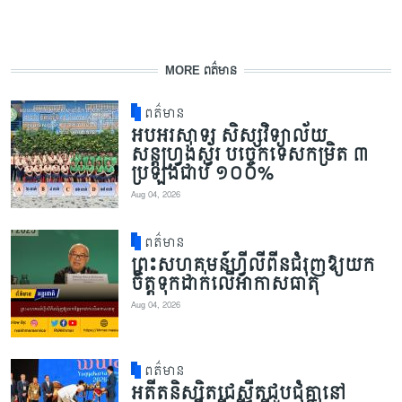
MORE ពត៌មាន
ពត៌មាន
អបអរសាទរ សិស្សវិទ្យាល័យ
សន្តហ្វ្រង់ស្វ័រ បច្ចេកទេសកម្រិត ៣
ប្រឡងជាប់ ១០០%
Aug 04, 2026
ពត៌មាន
ព្រះសហគមន៍ហ្វីលីពីនជំរុញឱ្យយក
ចិត្តទុកដាក់លើអាកាសធាតុ
Aug 04, 2026
ពត៌មាន
អតីតនិស្សិតជេស្វីតជួបជុំគ្នានៅ