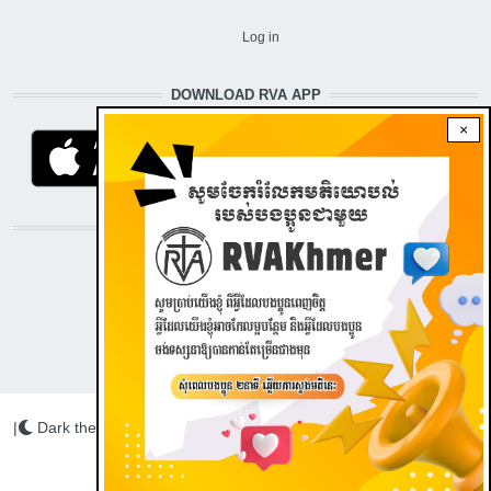
USER ACCOUNT MENU
Log in
DOWNLOAD RVA APP
×
STAY CONNECTED WITH US!
|
Dark theme
Radio Veritas Asia © 2022