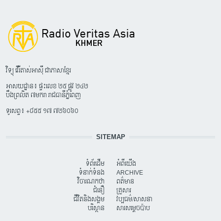
វិទ្យុ វើរីតាស់អាស៊ី ជាភាសាខ្មែរ
អាសយដ្ឋាន៖ ផ្ទះលេខ ២៥ ផ្លូវ ២៤២
បឹងព្រលិត ៧មករា រាជធានីភ្នំពេញ
ទូរសព្ទ៖ +៨៥៥ ១៧ ៧២៦០៦០
SITEMAP
ទំព័រដើម
អំពីយើង
ទំនាក់ទំនង
ARCHIVE
វិចារណកថា
ពត៌មាន
ជំនឿ
គ្រួសារ
ជីវិតនិងសង្គម
វប្បធម៌/សាសនា
បរិស្ថាន
សារសម្តេចប៉ាប