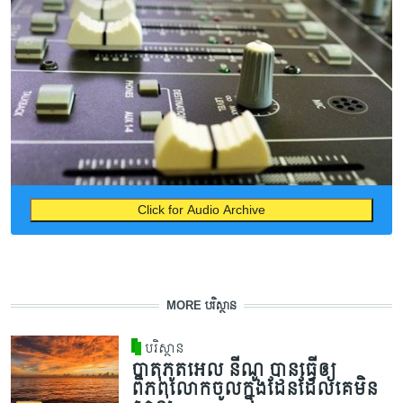
Click for Audio Archive
MORE បរិស្ថាន
បរិស្ថាន
បាតុភូតអេល នីណូ បានធ្វើឲ្យ
ពិភពលោកចូលក្នុងដែនដែលគេមិន