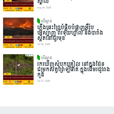
ស្គាល់
Aug 04, 2026
បរិស្ថាន
ភ្លើងឆេះព្រៃបំផ្លិចបំផ្លាញអឺរ៉ុប
អេស្ប៉ាញ ព័រទុយហ្គាល់ និងបារាំង
ស្ថិតនៅជួរមុខ
Jul 28, 2026
បរិស្ថាន
រកឃើញសំបុកគ្រៀល នៅក្នុងដែន
ជម្រកសត្វព្រៃឡំផាត់ ក្នុងដើមរដូវពង
កូន
Jul 27, 2026