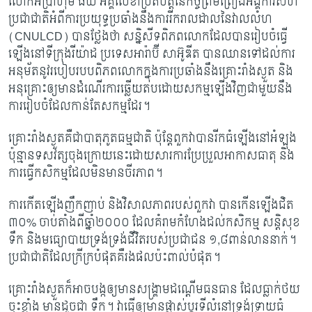
លោកអ៊ីប្រាហ៊ីម ធីយ៉ អគ្គលេខាប្រតិបត្តិនៃកិច្ចព្រមព្រៀងអង្គការសហ
ប្រជាជាតិអំពី​ការ​ប្រយុទ្ធ​ប្រឆាំងនឹងការរីករាលដាលនៃវាលលំហ
(CNULCD) បានថ្លែងថា សន្និសីទ​ពិភពលោក​​ដែល​បាន​រៀបចំធ្វើ​
ឡើង​នៅទីក្រុងរីយ៉ាដ ប្រទេសអារ៉ាប៊ី សាអ៊ូឌីត បានឈានទៅ​ដល់​ការ​
អនុម័ត​​នូវរបៀបរបប​ពិភពលោក​ក្នុងការប្រឆាំងនឹងគ្រោះរាំងស្ងួត និង
អនុគ្រោះឲ្យ​មាន​ដំណើរ​ការ​​ឆ្លើយតបដោយ​សកម្ម​ឡើងវិញជាមួយនឹង
ការរៀបចំដែលកាន់តែសកម្មដែរ។
គ្រោះរាំងស្ងួតគឺជាបាតុភូតធម្មជាតិ ប៉ុន្តែពួកវាបានរីកធំឡើងនៅអំឡុង
ប៉ុន្មាន​ទសវត្សចុង​ក្រោយ​នេះ​ដោយសារការប្រែប្រួលអាកាសធាតុ និង
ការធ្វើកសិកម្មដែលមិនមានចីរភាព។
ការកើតឡើងញឹកញាប់ និងវិសាលភាពរបស់ពួកវា បានកើនឡើង​ជិត
៣០% ចាប់តាំង​ពី​ឆ្នាំ​២០០០ ដែលគំរាមកំហែងដល់កសិកម្ម សន្តិសុខ
ទឹក និងមធ្យោបាយទ្រង់ទ្រង់ជីវិត​របស់​ប្រជាជន ១,៨ពាន់លាននាក់។
ប្រជាជាតិដែលក្រីក្របំផុតគឺរងផលប៉ះពាល់បំផុត។
គ្រោះរាំងស្ងួតក៏អាចបង្កឲ្យមានសង្រ្គាមដណ្តើមធនធាន ដែលធ្លាក់ថយ
ចុះខ្លាំង មានដូចជា ទឹក។ វាធ្វើឲ្យមានផ្លាស់ប្តូរទីលំនៅទ្រង់ទ្រាយធំ