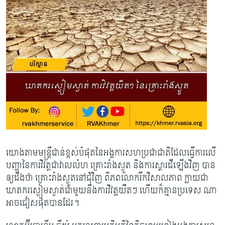
យោងតាមមន្រ្តីជាន់ខ្ពស់បំផុតនៃអង្គការសហប្រជាជាតិដែលធ្វើការលើ
បញ្ហានៃការវិវត្តជាវាលលំហ គ្រោះរាំងស្ងួត និងការស្តារដីឡើងវិញ បាន
ឲ្យដឹងថា ​គ្រោះរាំងស្ងួតនៅជុំវិញ ពិភពលោករីកវិសាលភាព ក្លាយជា
ឃាតករស្ងៀមស្ងាត់ជាមួយនឹង​ការវិវត្តយឺតៗ ហើយ​ក៏គ្មាន​ប្រទេស ណា
អាចជៀសផុតបានដែរ។