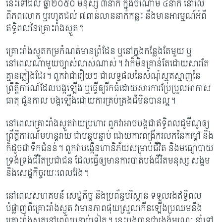
នេះ​ទៅដល់ ឆ្នាំ២០៥០ មនុស្ស ៣នាក់ ក្នុង​ចំណោម ៤នាក់ នៅលើ
ពិភពលោក ឬរហូតដល់ ៧ពាន់លាននាក់កន្លះ នឹងមាន​អារម្មណ៍​អំពី​
ឥទ្ធិពល​នៃគ្រោះរាំងស្ងួត។
គ្រោះរាំងស្ងួតកម្រកំណត់មានព្រំដែន ឬនៅក្នុងកន្លែងតែមួយ ឬ
នៅពេលណាមួយច្បាស់​លាស់​ណាស់។ វាក៏មិនគ្រាន់តែដោយសារតែ
គ្មានភ្លៀងដែរ។ ពួកវាជារឿយៗ ជាលទ្ធផលនៃ​សំណុំ​ស្មុគស្មាញនៃ
ព្រឹត្តិការណ៍ដែលបង្កឡើង ឬធ្វើឲ្យរីកធំដោយសារ​ការប្រែប្រួល​អាកាស​
ធាតុ ជួនកាល បង្កឡើងដោយការគ្រប់គ្រងដីមិន​បានល្អ។
នៅពេលគ្រោះរាំងស្ងួតវាយប្រហារ ពួកវាអាចបង្កជាឥទ្ធិពលដូមីណូឲ្យ
ព្រឹត្តិការណ៍មហន្តរាយ ជាបន្តបន្ទាប់ ដោយការពង្រីករលកនៃកម្តៅ និង
ក៏ដូចជាទឹកជំនន់។ ពួកវាបង្កើនហានិភ័យ​សម្រាប់​ជីវិត និងមធ្យោបាយ
ទ្រង់ទ្រង់ជីវិតប្រជាជន ដែលធ្វើឲ្យមានការបាត់បង់ជីវិតមនុស្ស សង្គម
និងសេដ្ឋកិច្ចរយៈពេលវែង។
នៅពេលសហគមន៍ សេដ្ឋកិច្ច និងប្រព័ន្ធបរិស្ថាន ទទួលរងឥទ្ធិពល
បំផ្លាញពីគ្រោះរាំងស្ងួត វាមានភាព​ផុយស្រួលកើនឡើងប្រឈមនឹង
គ្រោះរាំងស្ងួតនៅពេលបន្ទាប់ទៀត។ នេះបង្ក​បាន​ជា​​រង្វង់មរណៈ នាំទៅ