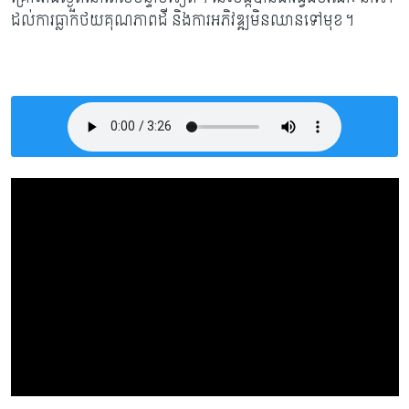
ដល់ការធ្លាក់ថយគុណភាពដី និងការអភិវឌ្ឍមិនឈានទៅមុខ។