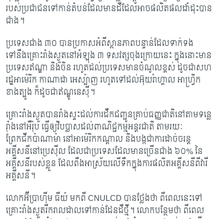
របស់ប្រជាជនទៅកាន់តំបន់​ដែលមានដី​ដែល​អាច​​ផលិត​ផលដាំដុះបាន
ជាង។
ប្រទេសជាង ៣០ បានប្រកាសអំពីស្ថានភាពបន្ទាន់ដែលទាក់ទង
ទៅនឹងគ្រោះរាំងស្ងួត​នៅ​អំឡុង ៣ ទសវត្សចុងក្រោយនេះ ក្នុងនោះមាន
ប្រទេសឥណ្ឌា និងចិន រហូតដល់ប្រទេស​មាន​ចំណូល​ខ្ពស់ ដូចជាសហ
រដ្ឋអាម៉េរិក កាណាដា អេស្ប៉ាញ រហូតទៅដល់អ៊ុយរ៉ាហ្គាល អាហ្វ្រិក​
ខាង​ត្បូង ក៏ដូចជាឥណ្ឌូនេស៊ី។
គ្រោះរាំងស្ងួតបានរាំងស្ទះដល់ការដឹកជញ្ជូនគ្រាប់ធញ្ញជាតិនៅតាមទន្លេ
រ៉ាំងនៅអឺរ៉ុប ធ្វើឲ្យ​វិបប្លាស​ដល់ពាណិជ្ជកម្មអន្តរជាតិ តាមរយៈ
ព្រែកជីកប៉ាណាម៉ា នៅអាម៉េរិកកណ្តាល និងបង្ក​ជា​ការ​ដាច់​ច​រ​ន្ត
អគ្គីសនីនៅប្រេស៊ីល ដែលជាប្រទេសដែលមានច្រើន​ជាង ៦០% នៃ
អគ្គីសនី​របស់​ខ្លួន ដែលពឹងអាស្រ័យលើទឹកក្នុងការផលិតអគ្គីសនីពីវារី
អគ្គីសនី។​
លោកអ៊ីប្រាហ៊ីម ធីយ៉ មកពី
CNULCD បានថ្លែងថា ពីពេលនេះទៅ
គ្រោះរាំងស្ងួតរីករាល​ដាល​ទៅកាន់ដែនដីថ្មី។ លោកបន្ថែមថា ពីពេល​