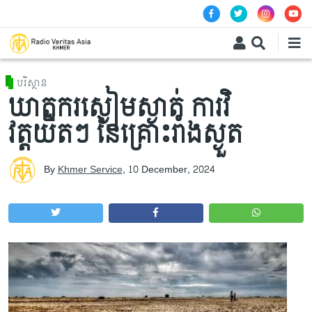
Skip to main content
បរិស្ថាន
ឃាតករស្ងៀមស្ងាត់ ការវិ
វត្តយឺតៗ នៃគ្រោះរាំងស្ងួត
By
Khmer Service
,
10 December, 2024