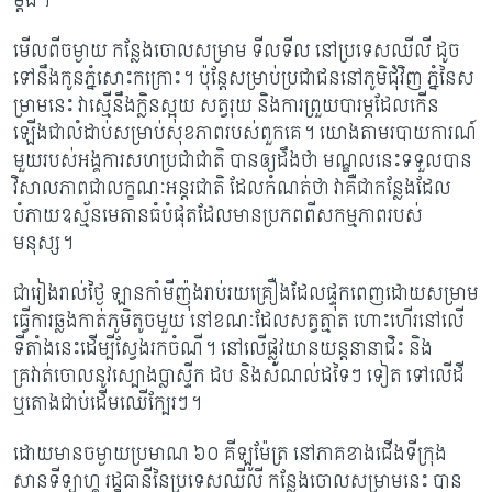
ម្តង។
មើលពីចម្ងាយ កន្លែងចោលសម្រាម ទីលទីល នៅប្រទេសឈីលី ដូច
ទៅនឹងកូនភ្នំសោះ​កក្រោះ។ ប៉ុន្តែសម្រាប់ប្រជាជននៅភូមិជុំវិញ ភ្នំនៃស
ម្រាមនេះ វាស្មើនឹងក្លិនស្អុយ សត្វរុយ និង​​ការព្រួយបារម្ភដែលកើន
ឡើងជាលំដាប់សម្រាប់សុខភាព​របស់ពួកគេ។ យោងតាមរបាយការណ៍
មួយរបស់អង្គការសហប្រជាជាតិ បានឲ្យដឹងថា មណ្ឌល​នេះ​ទទួល​បាន​
វិសាលភាពជាលក្ខណៈអន្តរជាតិ ដែលកំណត់ថា វាគឺជាកន្លែង​ដែល
បំភាយឧស្ម័ន​មេតាន​​ធំបំផុតដែលមានប្រភពពីសកម្មភាពរបស់
មនុស្ស។
ជារៀងរាល់ថ្ងៃ ឡានកាំមីញ៉ុងរាប់រយគ្រឿងដែលផ្ទុកពេញដោយសម្រាម
ធ្វើ​ការឆ្លងកាត់ភូមិ​តូច​មួយ នៅខណៈដែលសត្វត្មាត ហោះហើរនៅលើ
ទីតាំងនេះ​ដើម្បីស្វែងរកចំណី។ នៅលើ​ផ្លូវយានយន្តនានាជិះ និង
គ្រវាត់ចោលនូវស្បោងប្លាស្ទីក ដប និងសំណល់ដទៃៗ ទៀត ទៅ​លើ​ដី
ឬ​តោងជាប់ដើមឈើក្បែរៗ។
ដោយមានចម្ងាយប្រមាណ ៦០ គីឡូម៉ែត្រ នៅភាគខាងជើង​ទីក្រុង
សានទីទ្យាហ្គូ រដ្ឋធានី​នៃ​ប្រទេស​ឈីលី កន្លែងចោលសម្រាមនេះ បាន