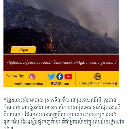
កន្លែងបោះសំរាមចោល ស្រុកទីលទីល នៅប្រទេសឈីលី ត្រូវបាន
កំណត់ថា ជាកន្លែងដែល​មាន​​ការ​បំភាយឧស្ម័នមេតានធំបំផុតនៅលើ
ពិភពលោក ដែលនេះមានចេញពីសកម្មភាព​របស់​មនុស្ស។ ជនរង
គ្រោះដំបូងនៃឧស្ម័នផ្ទះកញ្ចក់នេះ គឺជាអ្នករស់នៅក្នុងតំបន់នេះផ្ទាល់តែ​