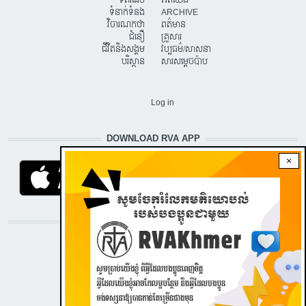
ទំព័រដើម
អំពីយើង
ទំនាក់ទំនង
ARCHIVE
វិចារណកថា
ពត៌មាន
ជំនឿ
គ្រួសារ
ជីវិតនិងសង្គម
វប្បធម៌/សាសនា
បរិស្ថាន
សារសម្តេចប៉ាប
USER ACCOUNT MENU
Log in
DOWNLOAD RVA APP
×
STAY CONNECTED WITH US!