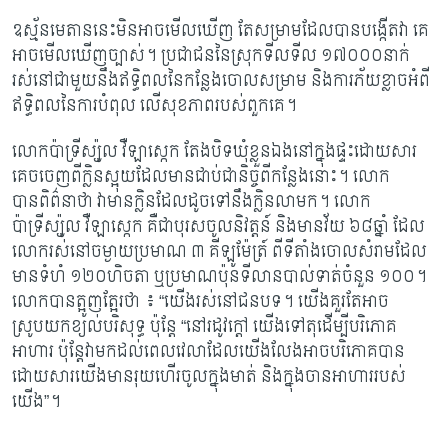
ឧស្ម័នមេតាននេះមិនអាចមើលឃើញ តែសម្រាមដែលបានបង្កើតវា គេ
អាចមើលឃើញ​ច្បាស់។ ប្រជាជននៃស្រុកទីលទីល ១៧០០០នាក់
រស់នៅជាមួយនឹងឥទ្ធិពលនៃកន្លែង​ចោល​សម្រាម និងការភ័យខ្លាចអំពី
ឥទ្ធិពលនៃការបំពុល លើសុខភាពរបស់ពួកគេ។
លោកប៉ាទ្រីស្យ៉ូល វឺឡាស្កេក តែងបិទឃុំខ្លួនឯងនៅក្នុងផ្ទះដោយសារ
គេចចេញពី​ក្លិន​ស្អុយ​ដែល​មានជាប់ជានិច្ចពីកន្លែងនោះ។ លោក
បានពិព៌នាថា វាមានក្លិនដែលដូចទៅនឹងក្លិន​លាមក។ លោក​
ប៉ាទ្រីស្យ៉ូល វឺឡាស្កេក គឺជាបុរសចូលនិវត្តន៍ និងមានវ័យ ៦៨ឆ្នាំ ដែល
លោក​រស់​នៅ​ចម្ងាយប្រមាណ ៣ គីឡូម៉ែត្រ៍ ពីទីតាំងចោលសំរាម​ដែល
មានទំហំ ១២០ហិចតា ឬ​ប្រមាណ​ប៉ុន​ទីលានបាល់ទាត់ចំនួន ១០០។
លោកបានត្អូញត្អែរថា ៖ “យើងរស់នៅ​ជន​បទ។ យើង​​គួរ​តែអាច
ស្រូបយកខ្យល់បរិសុទ្ធ ប៉ុន្តែ “នៅរដូវក្តៅ យើង​ទៅតុ​ដើម្បី​បរិភោគ
អាហារ ប៉ុន្តែ​វាមកដល់ពេលវេលាដែលយើងលែងអាចបរិភោគបាន​
ដោយសារ​យើង​មានរុយហើរចូល​ក្នុងមាត់ និងក្នុងចានអាហាររបស់
យើង”។