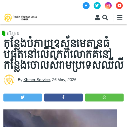
Skip to main content
បរិស្ថាន
កន្លែងបំភាយឧស្ម័នមេតានធំ
បំផុតនៅលើពិភពលោកគឺនៅ
កន្លែងចោលសំរាម​ប្រទេសឈីលី
By
Khmer Service
,
26 May, 2026