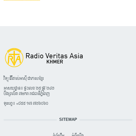
វិទ្យុ វើរីតាស់អាស៊ី ជាភាសាខ្មែរ
អាសយដ្ឋាន៖ ផ្ទះលេខ ២៥ ផ្លូវ ២៤២
បឹងព្រលិត ៧មករា រាជធានីភ្នំពេញ
ទូរសព្ទ៖ +៨៥៥ ១៧ ៧២៦០៦០
SITEMAP