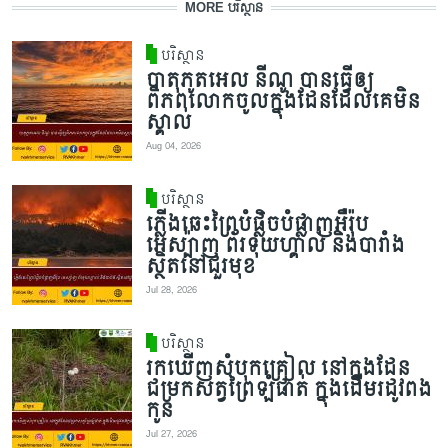
MORE បរិស្ថាន
បរិស្ថាន
បាតុភូតអេល នីណូ បានធ្វើឲ្យ
ពិភពលោកចូលក្នុងដែនដែលគេមិន
ស្គាល់
Aug 04, 2026
បរិស្ថាន
ភ្លើងឆេះព្រៃបំផ្លិចបំផ្លាញអឺរ៉ុប
អេស្ប៉ាញ ព័រទុយហ្គាល់ និងបារាំង
ស្ថិតនៅជួរមុខ
Jul 28, 2026
បរិស្ថាន
រកឃើញសំបុកគ្រៀល នៅក្នុងដែន
ជម្រកសត្វព្រៃឡំផាត់ ក្នុងដើមរដូវពង
កូន
Jul 27, 2026