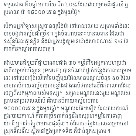
ទទួលជាង ២០ឆ្នាំ មកហើយ ជិត ៦០% ដែល​ជា​​សម្រាមពីរដ្ឋធានី ឬ
ប្រមាណ ជា ១៨០០០ តោន ក្នុងមួយថ្ងៃ។
បើតាមអ្នកវិទ្យាសាស្រ្តបានឲ្យដឹងថា នៅពេលរលាយ សម្រាមទាំងនេះ
បានបង្កជាឧស្ម័ន​ជាច្រើន​​។ ក្នុងចំណោមនោះ មានមេតាន ដែលជា
ឧស្ម័នដែលគ្មានក្លិន និង​ជា​អ្នក​បង្ក​ឲ្យមាន​យ៉ាងហោច​ណាស់ ១
/៤ នៃ
ការ​កើន​កម្តៅ​អាកាសធាតុ។
ដោយមានជំនួយពីផ្កាយរណបជាង ៣០ កម្មវិធីនៃអង្គការ​សហប្រជា
ជាតិ​សម្រាប់បរិស្ថាន
(PNUE) បានចំណាត់ថ្នាក់កន្លែងចោលសម្រាម
នេះ នៅលេខរៀងលើគេនៃបញ្ជីមួយដែល​មាន​​មណ្ឌល​​ចំនួន ៥០ ដែល​
មានការបំភាយឧស្ម័នមេតានខ្លាំងជាងគេបំផុត​នៅលើ​ពិភពលោក​​ដែល​
ចេញពីសកម្មភាពរបស់មនុស្ស។
សម្រាប់មណ្ឌលនេះមួយ មណ្ឌលស
ម្រាម​នៅប្រទេស​ឈីលី គឺវាបានបំភាយឧស្ម័នមេតាន
១០០០០០តោន ក្នុងមួយឆ្នាំ។ មណ្ឌល​ដទៃៗ​ទៀត ដែល​រាយការណ៍
ក្នុងរបាយការណ៍ គឺភាគច្រើនពាក់ព័ន្ធនឹងឧស្សាហកម្ម​នៃការ​ទាញ​
យករ៉ែ ឬ​ការ​កែច្នៃថាមពលផូស៊ីល។ ចំណែកកន្លែងចោលសម្រាមនៅ
ស្រុកទីលទីល ស្ថិតនៅក្នុង​ប្រភេទទី២ គឺជាពំនូកសម្រាម។