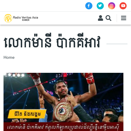
Skip to main content
លោកម៉ានី ប៉ាកគីអាវ
Breadcrumb
Home