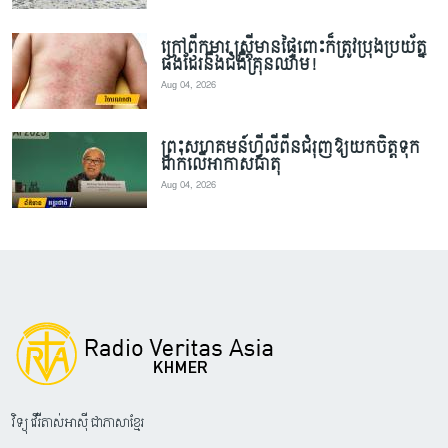
ក្រៅពីកុមារ ស្ត្រីមានផ្ទៃពោះក៏ត្រូវប្រុងប្រយ័ត្ន
ផងដែរនឹងជំងឺគ្រុនឈាម!
Aug 04, 2026
ព្រះសហគមន៍ហ្វីលីពីនជំរុញឱ្យយកចិត្តទុក
ដាក់លើអាកាសធាតុ
Aug 04, 2026
វិទ្យុ វើរីតាស់អាស៊ី ជាភាសាខ្មែរ