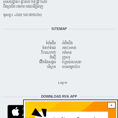
អាសយដ្ឋាន៖ ផ្ទះលេខ ២៥ ផ្លូវ ២៤២
បឹងព្រលិត ៧មករា រាជធានីភ្នំពេញ
ទូរសព្ទ៖ +៨៥៥ ១៧ ៧២៦០៦០
SITEMAP
ទំព័រដើម
អំពីយើង
ទំនាក់ទំនង
ARCHIVE
វិចារណកថា
ពត៌មាន
ជំនឿ
គ្រួសារ
ជីវិតនិងសង្គម
វប្បធម៌/សាសនា
បរិស្ថាន
សារសម្តេចប៉ាប
USER ACCOUNT MENU
Log in
DOWNLOAD RVA APP
×