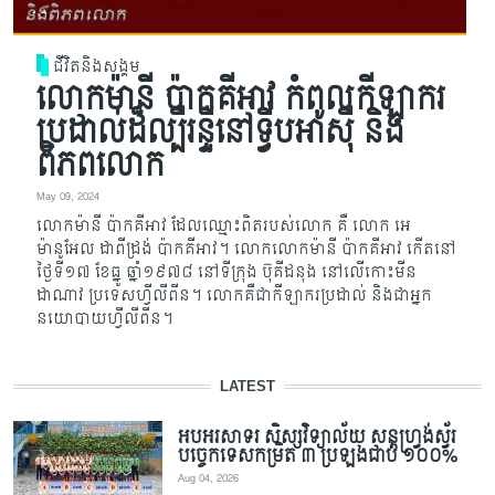
ជីវិតនិងសង្គម
លោកម៉ានី ប៉ាកគីអាវ កំពូលកីឡាករ
ប្រដាល់ដ៏ល្បីរន្ទឺនៅទ្វីបអាស៊ី និង
ពិភពលោក
May 09, 2024
លោកម៉ានី ប៉ាកគីអាវ ដែលឈ្មោះពិតរបស់លោក គឺ លោក អេ
ម៉ានូអែល ដាពីដ្រង់ ប៉ាកគីអាវ។ លោកលោកម៉ានី ប៉ាកគីអាវ កើតនៅ
ថ្ងៃទី១៧ ខែធ្នូ ឆ្នាំ១៩៧៨ នៅទីក្រុង ប៊ុគីដនុង នៅលើកោះមីន
ដាណាវ ប្រទេសហ្វីលីពីន។ លោកគឺជាកីឡាករប្រដាល់ និងជាអ្នក​
នយោបាយ​ហ្វីលីពីន។
LATEST
អបអរសាទរ សិស្សវិទ្យាល័យ សន្តហ្វ្រង់ស្វ័រ
បច្ចេកទេសកម្រិត ៣ ប្រឡងជាប់ ១០០%
Aug 04, 2026