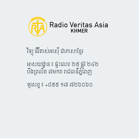
វិទ្យុ វើរីតាស់អាស៊ី ជាភាសាខ្មែរ
អាសយដ្ឋាន៖ ផ្ទះលេខ ២៥ ផ្លូវ ២៤២
បឹងព្រលិត ៧មករា រាជធានីភ្នំពេញ
ទូរសព្ទ៖ +៨៥៥ ១៧ ៧២៦០៦០