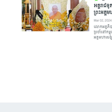
អគ្គរាជទូ
ព្រះអគ្គម
Mar 02, 2024
លោកអគ្គភិប
ប្រចាំនៅកម្ព
អគ្គមហាសង្