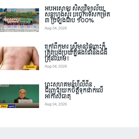
អបអរសាទរ សិស្សវិទ្យាល័យ
សន្តហ្វ្រង់ស្វ័រ បច្ចេកទេសកម្រិត
៣ ប្រឡងជាប់ ១០០%
Aug 04, 2026
ក្រៅពីកុមារ ស្ត្រីមានផ្ទៃពោះក៏
ត្រូវប្រុងប្រយ័ត្នផងដែរនឹងជំងឺ
គ្រុនឈាម!
Aug 04, 2026
ព្រះសហគមន៍ហ្វីលីពីន
ជំរុញឱ្យយកចិត្តទុកដាក់លើ
អាកាសធាតុ
Aug 04, 2026