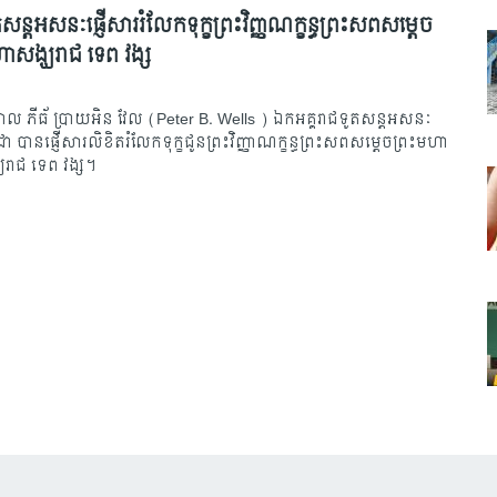
តសន្តអសនៈផ្ញើសាររំលែកទុក្ខព្រះវិញ្ញណក្ខន្ធព្រះសពសម្តេច
ហាសង្ឃរាជ ទេព វង្ស
ាល ភីធ័ ប្រាយអិន វែល (Peter B. Wells ) ឯកអគ្គរាជទូតសន្តអសនៈ
ុជា បានផ្ញើសារលិខិតរំលែកទុក្ខជូនព្រះវិញ្ញាណក្ខន្ធព្រះសពសម្តេចព្រះមហា
ឃរាជ ទេព វង្ស។