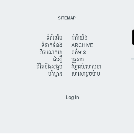
SITEMAP
ទំព័រដើម
អំពីយើង
ទំនាក់ទំនង
ARCHIVE
វិចារណកថា
ពត៌មាន
ជំនឿ
គ្រួសារ
ជីវិតនិងសង្គម
វប្បធម៌/សាសនា
បរិស្ថាន
សារសម្តេចប៉ាប
USER ACCOUNT MENU
Log in