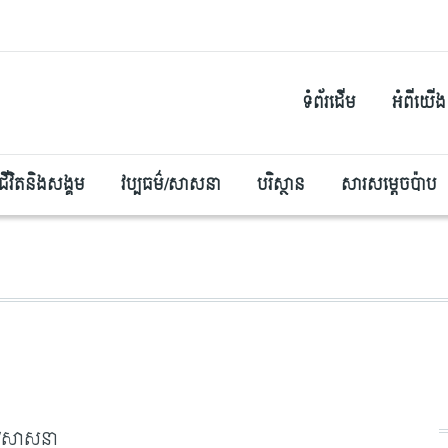
ទំព័រដើម
អំពីយើង
ជីវិតនិងសង្គម
វប្បធម៌/សាសនា
បរិស្ថាន
សារសម្តេចប៉ាប
៌/សាសនា