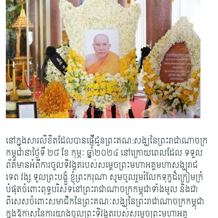
នៅក្នុងសារលិខិតដែលបានផ្ញើជូនព្រះគណ:សង្ឃនៃព្រះរាជាណាចក្រ
កម្ពុជានាថ្ងៃទី ២៨ ខែ កុម្ភៈ ឆ្នាំ២០២៤ នៅក្រោយពេលដែល ទទួល
ព័ត៌មានអំពីការចូលទិវង្គតរបស់សម្តេចព្រះមហាអគ្គមហាសង្ឃរាជ
ទេព វង្ស ទូលព្រះបង្គំ ខ្ញុំព្រះករុណា សូមចូលរួមរំលែកទុក្ខដ៏ក្រៀមក្រំ
បំផុតចំពោះពុទ្ធបរិស័ទនៅព្រះរាជាណាចក្រកម្ពុជាទាំងមូល និងជា
ពិសេសចំពោះសមាជិកនៃព្រះគណៈសង្ឃនៃព្រះរាជាណាចក្រកម្ពុជា
ក្នុងឱកាសនៃការយាងចូលព្រះទិវង្គតរបស់សម្តេចព្រះមហាអគ្គ