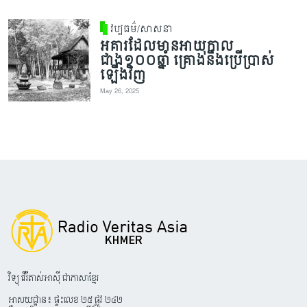
វប្បធម៌/សាសនា
អគារដែលមានអាយុកាល
ជាង១០០ឆ្នាំ គ្រោងនឹងប្រើប្រាស់
ឡើងវិញ
May 26, 2025
វិទ្យុ វើរីតាស់អាស៊ី ជាភាសាខ្មែរ
អាសយដ្ឋាន៖ ផ្ទះលេខ ២៥ ផ្លូវ ២៤២