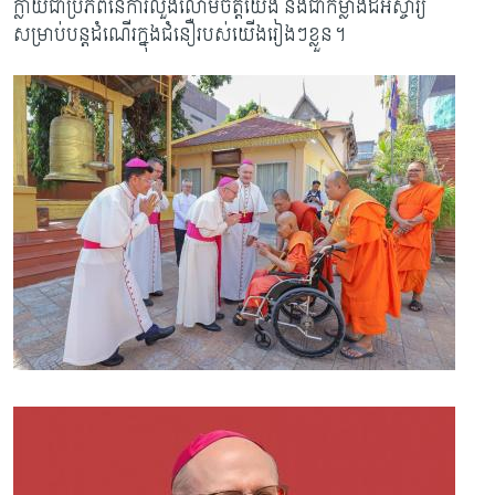
ក្លាយជាប្រភពនៃការលួងលោមចិត្តយើង និងជាកម្លាំងដ៏អស្ចារ្យ
សម្រាប់បន្តដំណើរក្នុងជំនឿរបស់យើងរៀងៗខ្លួន។