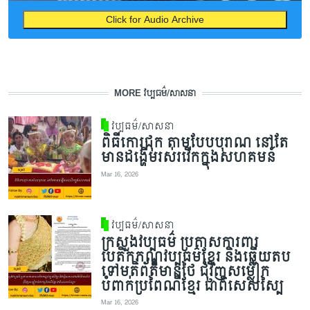
Click for Audio Archive
MORE វប្បធម៌/សាសនា
វប្បធម៌/សាសនា
ពិធីកោរជុក តាមបែបបុរាណ នៅតែ
មានដង្ហើមរស់រវើកក្នុងសហគមន៍
Mar 16, 2026
វប្បធម៌/សាសនា
ក្រសួងវប្បធម៌ ប្រកាសការពារ
បេតិកភណ្ឌវប្បធម៌ខ្មែរ និងឆ្លើយតប
ទៅមតិព័ត៌មានថៃ ជុំវិញសម្លៀក
បំពាក់ប្រពៃណីខ្មែរ ជាពិសេសស្បៃ
Mar 16, 2026