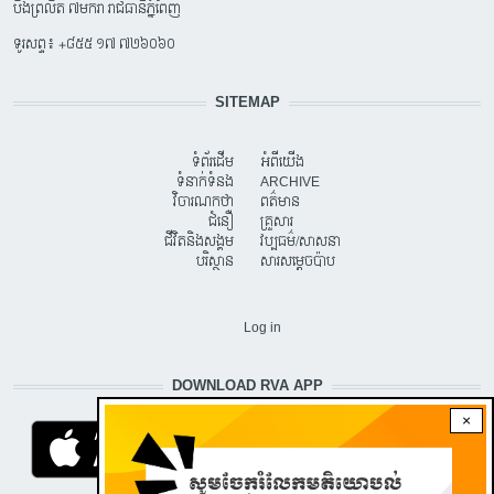
បឹងព្រលិត ៧មករា រាជធានីភ្នំពេញ
ទូរសព្ទ៖ +៨៥៥ ១៧ ៧២៦០៦០
SITEMAP
ទំព័រដើម
អំពីយើង
ទំនាក់ទំនង
ARCHIVE
វិចារណកថា
ពត៌មាន
ជំនឿ
គ្រួសារ
ជីវិតនិងសង្គម
វប្បធម៌/សាសនា
បរិស្ថាន
សារសម្តេចប៉ាប
USER ACCOUNT MENU
Log in
DOWNLOAD RVA APP
×