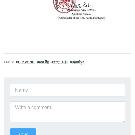
TAGS
TEP VONG
ទេព វង្ស
សម្ដេចសង្ឃ
អគ្គរាជទូត