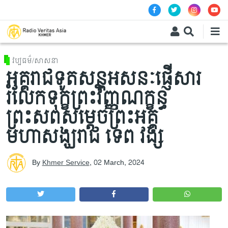
Skip to main content
វប្បធម៌/សាសនា
អគ្គរាជទូតសន្តអសនៈផ្ញើសារ
រំលែកទុក្ខព្រះវិញ្ញណក្ខន្ធ
ព្រះសពសម្តេចព្រះអគ្គ
មហាសង្ឃរាជ ទេព វង្ស
By
Khmer Service
,
02 March, 2024