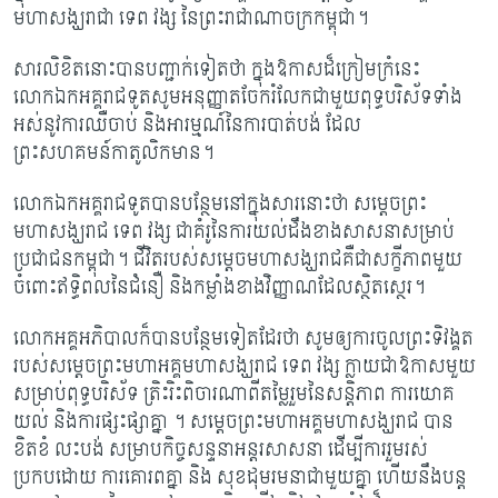
មហាសង្ឃរាជា ទេព វង្ស នៃព្រះរាជាណាចក្រកម្ពុជា។
សារលិខិតនោះបានបញ្ជាក់ទៀតថា ក្នុងឱកាសដ៏ក្រៀមក្រំនេះ
លោកឯកអគ្គរាជទូតសូមអនុញ្ញាតចែករំលែកជាមួយពុទ្ធបរិស័ទទាំង
អស់នូវការឈឺចាប់ និងអារម្មណ៍នៃការបាត់បង់ ដែល
ព្រះសហគមន៍កាតូលិកមាន។
លោកឯកអគ្គរាជទូតបានបន្ថែមនៅក្នុងសារនោះថា សម្តេចព្រះ
មហាសង្ឃរាជ ទេព វង្ស ជាគំរូនៃការយល់ដឹងខាងសាសនាសម្រាប់
ប្រជាជនកម្ពុជា។ ជីវិតរបស់សម្តេចមហាសង្ឃរាជគឺជាសក្ខីភាពមួយ
ចំពោះឥទ្ធិពលនៃជំនឿ និងកម្លាំងខាងវិញ្ញាណដែលស្ថិតស្ថេរ។
លោកអគ្គអភិបាលក៏បានបន្ថែមទៀតដែរថា សូមឲ្យការចូលព្រះទិវង្គត
របស់សម្តេចព្រះមហាអគ្គមហាសង្ឃរាជ ទេព វង្ស ក្លាយជាឱកាសមួយ
សម្រាប់ពុទ្ធបរិស័ទ ត្រិះរិះពិចារណាពីតម្លៃរួមនៃសន្តិភាព ការយោគ
យល់ និងការផ្សះផ្សាគ្នា ។ សម្តេចព្រះមហាអគ្គមហាសង្ឃរាជ បាន
ខិតខំ លះបង់ សម្រាបកិច្ចសន្ទនាអន្តរសាសនា ដើម្បីការរួមរស់
ប្រកបដោយ ការគោរពគ្នា និង សុខដុមរមនាជាមួយគ្នា ហើយនឹងបន្ត