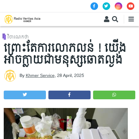
Skip to main content
វិចារណកថា
ព្រោះតែការលោភលន់ ! យើង
អាចក្លាយជាមនុស្សឆោតល្ងង់
By
Khmer Service
,
28 April, 2025