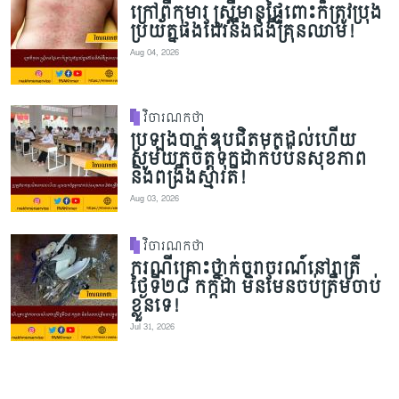
ក្រៅពីកុមារ ស្ត្រីមានផ្ទៃពោះក៏ត្រូវប្រុង
ប្រយ័ត្នផងដែរនឹងជំងឺគ្រុនឈាម!
Aug 04, 2026
វិចារណកថា
ប្រឡងបាក់ឌុបជិតមកដល់ហើយ
សូមយកចិត្តទុកដាក់បំប៉នសុខភាព
និងពង្រឹងស្មារតី!
Aug 03, 2026
វិចារណកថា
ករណីគ្រោះថ្នាក់ចរាចរណ៍នៅរាត្រី
ថ្ងៃទី២៨ កក្កដា មិនមែនចប់ត្រឹមចាប់
ខ្លួនទេ!
Jul 31, 2026