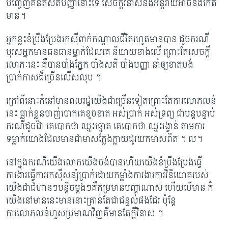
បញ្ចេញគំនិតសតិបញ្ញានោះទេ សេចក្តីវិនាសនិងអន្តរាយអាចនឹងកើត
មាន។
អ្នកខ្លះខំប្រឹងប្រែងរកស៊ីពាក់កណ្តាលជីវិតរហូតមានបាន ដូចករណី
បុរសអ្នកមានធនធានម្នាក់ដែលគេ និយាយខាងលើ ព្រោះតែសេចក្តី
លោភៈនេះ គឺបានបាំងភ្នែក បាំងសតិ បាំងបញ្ញា នាំឲ្យខាតបង់
ប្រាក់កាសដ៏ច្រើនលើសលុប ។
ក្រៅពីនោះក៏នៅមានពលរដ្ឋយើងជាច្រើនទៀតព្រោះតែការលោភលន់
នេះ ធ្លាក់ខ្លួនចាញ់បោកគេខូចខាត អស់ប្រាក់ អស់ទ្រព្យ ជាបន្តបន្ទាប់
ករណីដូចជា គេបោកថា ឈ្នះឆ្នោត គេបោកថា ឈ្នះរង្វាន់ តាមការ
ទម្លាក់យោងដែលមានជាមាសក្លែងក្លាយដូរយកមាសពិត ។ ល។
នៅក្នុងករណីយើងលោភយើងចង់បានហើយយើងខំប្រឹងប្រែងធ្វើ
ការងារធ្វើការរកស៊ីសន្សំប្រាក់ដោយកម្លាំងការងារការវិនិយោគរបស់
យើងជាជំហានៗបន្តិចម្តងៗគឺកម្រមានបញ្ហាណាស់ ហើយបើមាន ក៏
យើងនៅមាននេះមាននោះគ្រាន់តែជាជន្ទល់ផងដែរ ប៉ុន្តែ
ការលោភលន់ហួសប្រមាណវិញគឺមានតែក្តីវិនាស ។