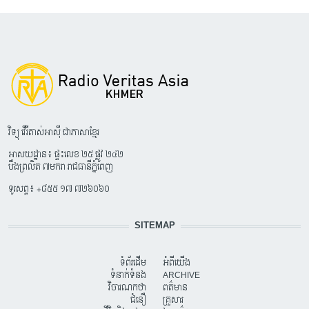
វិទ្យុ វើរីតាស់អាស៊ី ជាភាសាខ្មែរ
អាសយដ្ឋាន៖ ផ្ទះលេខ ២៥ ផ្លូវ ២៤២
បឹងព្រលិត ៧មករា រាជធានីភ្នំពេញ
ទូរសព្ទ៖ +៨៥៥ ១៧ ៧២៦០៦០
SITEMAP
ទំព័រដើម
អំពីយើង
ទំនាក់ទំនង
ARCHIVE
វិចារណកថា
ពត៌មាន
ជំនឿ
គ្រួសារ