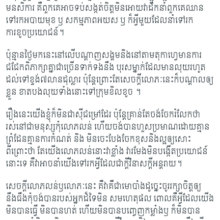
មនសិការ គឺពួកគេអាចទប់សង្កត់ចិត្តមិនអោយវាដឹកនាំពួកគេឈាន
ទៅរកអបាយមុខ ឫ សកម្មភាពអយស ឫ ក៏អ្វីមួយដែលនាំទៅរក
ការខូចប្រយោជន៍​។
ប៉ុន្មានថ្ងៃមកនេះនៅលើបណ្តាញសង្គមនិងនៅតាមតុកាហ្វេមានការ
ជជែកពិភាក្សាគ្នាជាច្រើនទាក់ទងនឹង បុរសម្នាក់ដែលមានលុយរហូត
ដល់ទៅខ្ទង់៧លានដុល្លារ ប៉ុន្តែព្រោះតែសេចក្តីលោភៈនេះក៏បណ្តាលឲ្យ
ខ្លួន ខាតបងលុយទាំងនោះទៅក្រុមខិលខូច ។
រឿងនេះយើងខ្ញុំក៏មិនជាស៊ីជម្រៅដែរ ប៉ុន្តែគ្រាន់តែចង់ចែករំលែកថា
រស់នៅជាមនុស្សកុំលោភលន់ ហើយចង់បានហួសប្រមាណដោយគ្មាន
ព្រំដែនគ្មានការកំណត់ និង មិនចេះបែងចែកខុសនិងល្អឲ្យសោះ
ពីព្រោះថា តែយើងលោភលន់នោះវាខ្លាំង វារមែងមិនបង្កើតប្រយោជន៍
នោះទេ គឺវាអាចនាំយើងទៅរកអ្វីដែលជាក្តីវិនាសក្តីអន្តរាយ។​
សេចក្តីលោភលន់ឫលោភៈនេះ គឺវាគឺជាមោបាំងដូច្នេះចូររក្សាចិត្តឲ្យ
នឹងធឹងកុំចង់បានរបស់អ្នកដ៏ទៃមិន សមហេតុផល ពោលគឺអ្វីដែលយើង
មិនបានធ្វើ មិនបានហត់ ហើយមិនបានបញ្ចេញកម្លាំងឫ ក៏មិនបាន