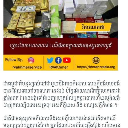
ជាធម្មជាតិមនុស្សរស់នៅជាមួយនឹងកាមកិលេស សេចក្តីចង់មានចង់
បាន ដែលគេហៅហាលោភៈនេះឯង ប៉ុន្តែដោយសារតែក្តីលោភនោះវា
ខ្លាំងពេក វាអាចបង្កទៅជាបញ្ហារហូតដល់អ្នកខ្លះឆោតហើយល្ងង់លង់
ចាញ់កលល្បិចគេអស់ទ្រព្យ អស់កិត្តិយស និង បុណ្យសក្តិក៏មាន ។​
ជាតិជាមនុស្សកាមកិលេសនិងសេចក្តីលោភលន់នេះវាកើតមកលើ
មនុស្សគ្រប់ៗគ្នាគ្រាន់តែថា អ្នកដែលចេះអប់រំចេះថ្លឹងថ្លែង ហើយមាន