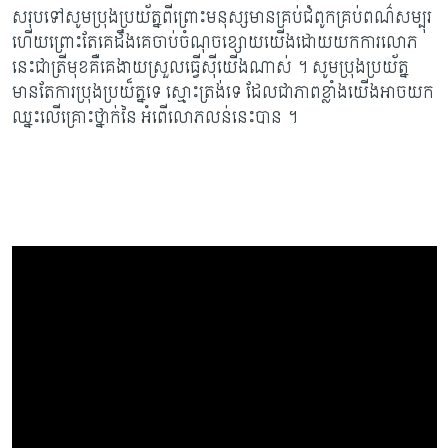
សរុបទៅសូមប្រុងប្រយ័ត្នពីព្រោះមនុស្សមានគ្រប់ជំពូកគ្រប់ពណ៌សម្បុរ
ហើយព្រោះតែគេដឹងគេចាប់ចំណុចខ្សោយយើងដោយយកការលោភ
នេះជាត្រីមុខគឺគេងាយស្រួលធ្វើស៊ីយើងណាស់ ។ សូមប្រុងប្រយ័ត្ន
មានតែការប្រុងប្រយ៏ត្នទេ ស្មោះត្រង់ទេ ដែលជាភាពខ្លាំងយើងអាចយក
ឈ្នះលើគ្រោះថ្នាក់នៃ អំពើលោភលន់នេះបាន ។