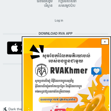
ជីវិតនិងសង្គម
វប្បធម៌/សាសនា
បរិស្ថាន
សារសម្តេចប៉ាប
USER ACCOUNT MENU
Log in
DOWNLOAD RVA APP
×
STAY CONNECTED WITH US!
|
Dark theme