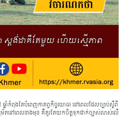
ំកំពុងតែបំពេញកាតព្វកិច្ចយោធា នៅពេលដែលច្បាប់ស្តីពី
ភាអនុម័តនៅពេលខាងមុខ គឺគួរតែយកចិត្តទុកដាក់ច្បាស់លាស់លើ