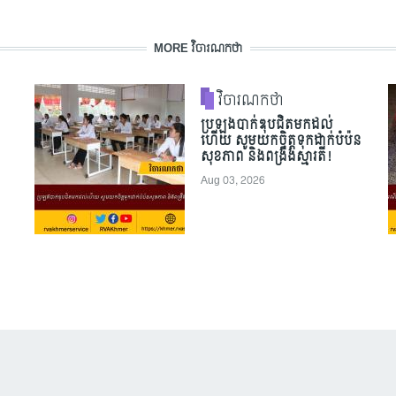
MORE វិចារណកថា
វិចារណកថា
ប្រឡងបាក់ឌុបជិតមកដល់
ហើយ សូមយកចិត្តទុកដាក់បំប៉ន
សុខភាព និងពង្រឹងស្មារតី!
Aug 03, 2026