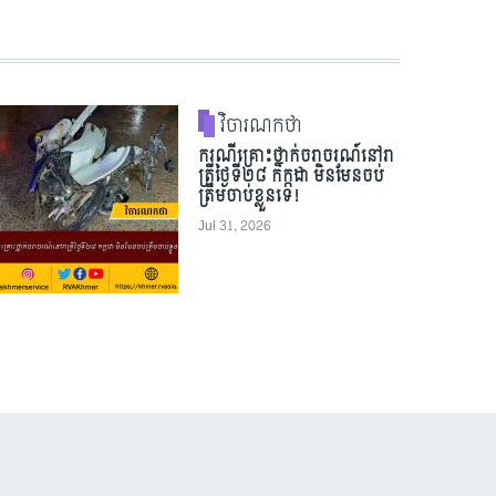
វិចារណកថា
ករណីគ្រោះថ្នាក់ចរាចរណ៍នៅរា
ត្រីថ្ងៃទី២៨ កក្កដា មិនមែនចប់
ត្រឹមចាប់ខ្លួនទេ!
Jul 31, 2026