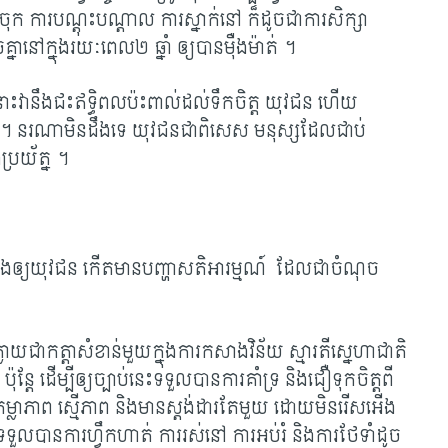
ចុក ការបណ្តុះបណ្តាល ការស្នាក់នៅ ក៏ដូចជាការសិក្សា
្នានៅក្នុងរយៈពេល២ ឆ្នាំ ឲ្យបានម៉ឺងម៉ាត់ ។
នោះវានឹងជះឥទ្ធិពលប៉ះពាល់ដល់ទឹកចិត្ត យុវជន ហើយ
ត្ត ។ នរណាមិនដឹងទេ យុវជនជាពិសេស មនុស្សដែលជាប់
ប្រយ័ត្ន ។
ឹងញាំងឲ្យយុវជន កើតមានបញ្ហាសតិអារម្មណ៍ ដែលជាចំណុច
ឹងក្លាយជាកត្តាសំខាន់មួយក្នុងការកសាងវិន័យ ស្មារតីស្នេហាជាតិ
្តែ ដើម្បីឲ្យច្បាប់នេះទទួលបានការគាំទ្រ និងជឿទុកចិត្តពី
តដោយតម្លាភាព ស្មើភាព និងមានស្តង់ដារតែមួយ ដោយមិនរើសអើង
ទួលបានការហ្វឹកហាត់ ការរស់នៅ ការអប់រំ និងការថែទាំដូច