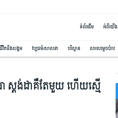
ទំព័រដើម
អំពីយើង
ជីវិតនិងសង្គម
វប្បធម៌/សាសនា
បរិស្ថាន
សារសម្តេចប៉ាប
ធា ស្តង់ដាគឺតែមួយ ហើយស្មើ