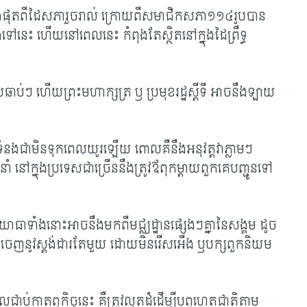
្លងផុតពីដៃសភារួចរាល់ ក្រោយពីសមាជិកសភា១១៤រូបបាន
ទៅនេះ ហើយនៅពេលនេះ កំពុងតែស្ថិតនៅក្នុងដៃព្រឹទ្ធ
េលឆាប់ៗ ហើយព្រះមហាក្សត្រ ឫ ប្រមុខរដ្ឋស្តីទី អាចនឹងឡាយ
លទំនងជាមិនទុកពេលយូរឡើយ ពោលគឺនឹងអនុវត្តវាភ្លាមៗ
ំ នៅក្នុងប្រទេសជាច្រើននឹងត្រូវឪពុកម្តាយពួកគេបញ្ជូនទៅ
យោធាទាំងនោះ​អាចនឹងមកពីមជ្ឈដ្ឋានផ្សេងៗគ្នានៃសង្គម ដូច
ដាក់ចេញនូវស្តង់ដារតែមួយ ដោយមិនរើសអើង ឫបក្សពួកនិយម
់កាតព្វកិច្ចនេះ គឺត្រូវលុតដំដើម្បីបព្វហេតជាតិតាម