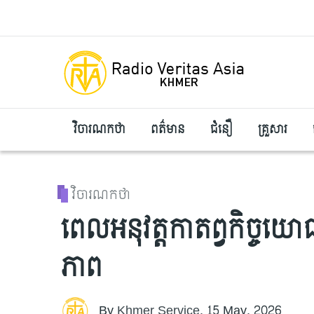
Skip to main content
វិចារណកថា
ពត៌មាន
ជំនឿ
គ្រួសារ
វិចារណកថា
ពេលអនុវត្តកាតព្វកិច្ចយោ
ភាព
By
Khmer Service
,
15 May, 2026