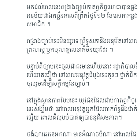
មកដល់ពេលនេះពង្រាងច្បាប់កាតព្វកិច្ចយោធាបានឆ
អនុម័យជាឯកច្ឆ័នកាលពីព្រឹកថ្ងៃទី១២ ខែឧសភាកន្លង
សមាជិក ។​
ពង្រាងច្បាប់នេះមិនយូរទេ ព្រឹទ្ធសភានឹងអនុម័តនៅព
ព្រះហស្ថ ឫកចុះហត្ថលេខាក៏មិនយូរដែរ ។​
បន្ទាប់ពីច្បាប់នេះចូលជាធរមានហើយនោះ រដ្ឋាភិបា
ហើយគេជឿថា​ នៅពេលអនុវត្តដំបូងនេះកូនៗ ថ្នាក់ដឹកនា
ចូលរួម​ដើម្បីសក្ខីកម្មនៃច្បាប់។
នៅក្នុងស្ថានភាពបែបនេះ យុវជនដែលជាប់កាតព្វកិច្ច
នេះសង្ឃឹមថា នៅពេលអនុវត្តអ្នកដែលពាក់ព័ន្ធនឹង
ឡើយ ពោលគឺលុបបំបាត់ឲ្យបាននូវវិសមភាព។
ចង់ពួកគេកូនអ្នកណា មានអំណាចប៉ុណ្ណា នៅពេលដែលជាប