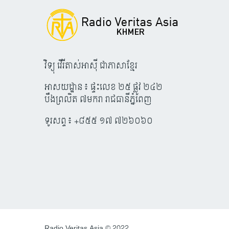
វិទ្យុ វើរីតាស់អាស៊ី ជាភាសាខ្មែរ
អាសយដ្ឋាន៖ ផ្ទះលេខ ២៥ ផ្លូវ ២៤២
បឹងព្រលិត ៧មករា រាជធានីភ្នំពេញ
ទូរសព្ទ៖ +៨៥៥ ១៧ ៧២៦០៦០
Radio Veritas Asia © 2022