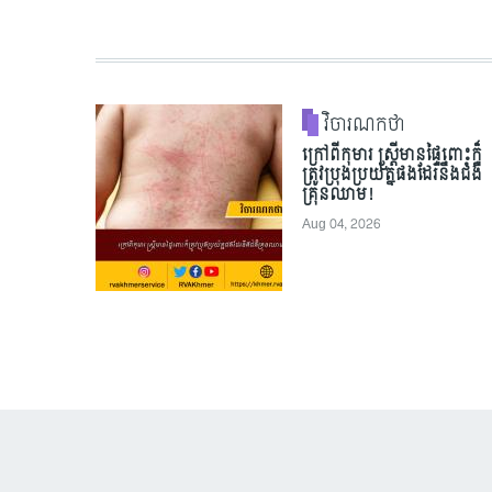
វិចារណកថា
ក្រៅពីកុមារ ស្ត្រីមានផ្ទៃពោះក៏
ត្រូវប្រុងប្រយ័ត្នផងដែរនឹងជំងឺ
គ្រុនឈាម!
Aug 04, 2026