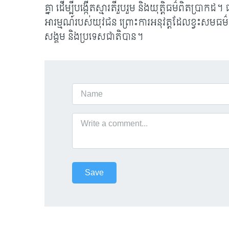
គ្នា ដើម្បីបង្កើតស្មារតីរួបរួម និងយុត្តិធម៌ពិតប្រាក
អារម្មណ៍របស់យុវជន ព្រោះការអនុវត្តដែលខ្វះសមធម
សង្គម និងប្រទេសជាតិបាន។