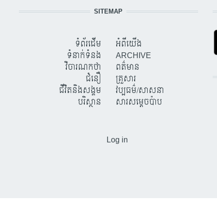
SITEMAP
ទំព័រដើម
អំពីយើង
ទំនាក់ទំនង
ARCHIVE
វិចារណកថា
ពត៌មាន
ជំនឿ
គ្រួសារ
ជីវិតនិងសង្គម
វប្បធម៌/សាសនា
បរិស្ថាន
សារសម្តេចប៉ាប
USER ACCOUNT MENU
Log in