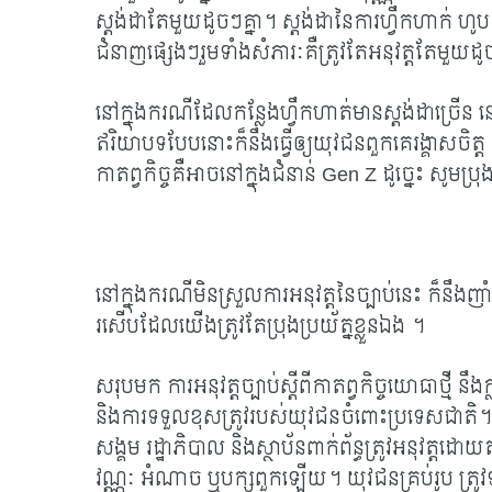
ស្តង់ដាតែមួយដូចៗគ្នា។ ស្តង់ដានៃការហ្វឹកហាក់ ហូប
ជំនាញផ្សេងៗរួមទាំងសំភារៈគឺត្រូវតែអនុវត្តតែមួយដូចគ
នៅក្នុងករណីដែលកន្លែងហ្វឹកហាត់មានស្តង់ដាច្រើន 
ឥរិយាបទបែបនោះក៏នឹងធ្វើឲ្យយុវជនពួកគេរង្គាសចិ
កាតព្វកិច្ចគឺអាចនៅក្នុងជំនាន់
Gen Z ដូច្នេះ សូមប្រុង
នៅក្នុងករណីមិនស្រួលការអនុវត្តនៃច្បាប់នេះ ក៏ន
រសើបដែលយើងត្រូវតែប្រុងប្រយ័ត្នខ្លួនឯង ។
សរុបមក ការអនុវត្តច្បាប់ស្តីពីកាតព្វកិច្ចយោធាថ្មី ន
និងការទទួលខុសត្រូវរបស់យុវជនចំពោះប្រទេសជាតិ។ ប៉ុន
សង្គម រដ្ឋាភិបាល និងស្ថាប័នពាក់ព័ន្ធត្រូវអនុវត្
វណ្ណៈ អំណាច ឬបក្សពួកឡើយ។ យុវជនគ្រប់រូប ត្រូវទ