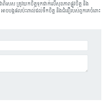
ដ។ ជាពិសេស ត្រូវយកចិត្តទុកដាក់លើសុខភាពផ្លូវចិត្ត និង
៌ អាចបង្កផលប៉ះពាល់ដល់ទឹកចិត្ត និងជំនឿរបស់ពួកគេចំពោះ