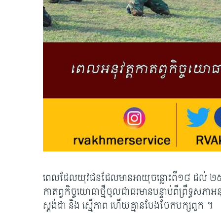
ពេលដែលយុវជនដែលមានអាយុចន្លោះពី១៨ ដល់ ២៥ ឆ្នា
កាតព្វកិច្ចយោធាថ្មីចូលជាធរមានបន្ទាប់ពីព្រឹទ្ធស
ស្តង់ដា និង ស្មើភាព ហើយគ្មានបែងចែកបក្សពួក ។