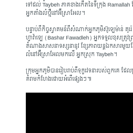
ទៅដល់
Taybeh
ភាគខាងកើតនៃទីក្រុង
Ramallah
អ្នកតាំងលំថ្មីនៅអ៊ីស្រាអែល។
បន្ទាប់ពីកិច្ច​ស្វាគមន៍ពីសំណាក់អ្នកភូមិស៊ូឡេម៉ាន់ គូរ៉េ
ហ្វាវ៉ាឡេ (
Bashar Fawadleh)
អ្នកទទួលខុសត្រូវ
តំណាងសាសនាទស្សនានូវ ខ្សែភាពយន្តឯកសារមួយដែលរ
លំនៅអ៊ីស្រាអែលមកលើ អ្នកស្រុក
Taybeh
។
ក្រុមអ្នកភូមិបានរៀបរាប់ពីទុក្ខវេទនារបស់ពួកគេ ដែលត្
គំរាមកំហែងដោយអំពើផ្សេងៗ៕