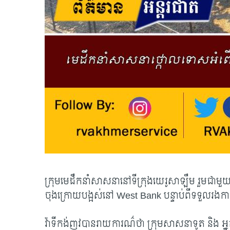
ក្រុមមេដឹកនាំសាសនានៅទីក្រុងយេរូសាឡឹម​ រួមជាមួយនឹ
ចុងក្រោយបង្អស់នៅ
West Bank
បន្ទាប់ពីទទួលរងក
វ៉ាទីកង់ញូវបានរាយការណ៌ថា ក្រុមសាសនាទូត និង អ្នក