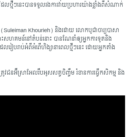
ដែលថ្មីៗនេះបានទទួលរងការវាយប្រហារយ៉ាងខ្លាំងពីសំណាក់
 (
Suleiman Khourieh)
និងដោយ លោកបូជាចារ្យបាសា
ព្រះសហគមន៍នៅ​តំបន់នោះ បានណែនាំឲ្យអ្នកការទូតនិង
ៀបរាប់​អំពីអំពើហិង្សានាពេលថ្មីៗនេះ ដោយអ្នកតាំង
រូវជនអ៊ីស្រាអែល​រឹបអូសសត្វចិញ្ចឹម រំខានការធ្វើកសិកម្ម និង