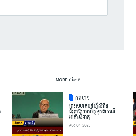
MORE ពត៌មាន
ពត៌មាន
ព្រះសហគមន៍ហ្វីលីពីន
ត
ជំរុញឱ្យយកចិត្តទុកដាក់លើ
អាកាសធាតុ
Aug 04, 2026