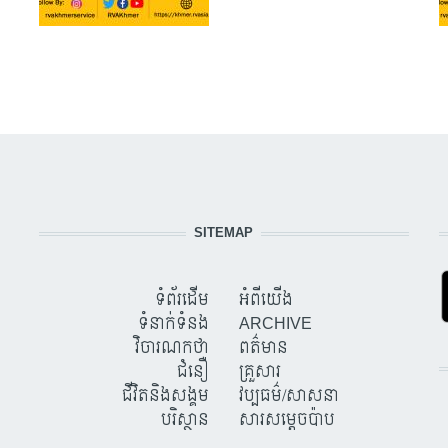
SITEMAP
ទំព័រដើម
អំពីយើង
ទំនាក់ទំនង
ARCHIVE
វិចារណកថា
ពត៌មាន
ជំនឿ
គ្រួសារ
ជីវិតនិងសង្គម
វប្បធម៌/សាសនា
បរិស្ថាន
សារសម្តេចប៉ាប