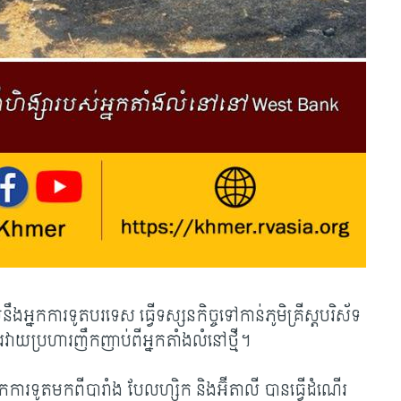
ងអ្នកការទូតបរទេស ធ្វើទស្សនកិច្ចទៅកាន់ភូមិគ្រីស្តបរិស័ទ​
ារវាយប្រហារញឹកញាប់ពីអ្នកតាំងលំនៅថ្មី។
ការទូតមកពីបារាំង បែលហ្ស៊ិក និង​អ៊ីតាលី បានធ្វើដំណើរ