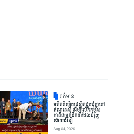
ពត៌មាន
អតីតនិស្សិតជេស្វីតជួបជុំគ្នានៅ
ឥណ្ឌូនេស៊ី ដើម្បីលើកកម្ពស់
ភាពជាអ្នកដឹកនាំដែលជំរុញ
ដោយជំនឿ
Aug 04, 2026