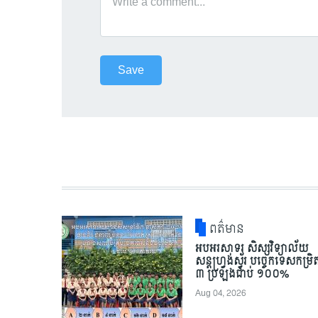
ពត៌មាន
អបអរសាទរ សិស្សវិទ្យាល័យ
សន្តហ្វ្រង់ស្វ័រ បច្ចេកទេសកម្រិ
៣ ប្រឡងជាប់ ១០០%
Aug 04, 2026