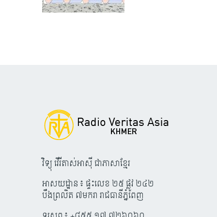
វិទ្យុ វើរីតាស់អាស៊ី ជាភាសាខ្មែរ
អាសយដ្ឋាន៖ ផ្ទះលេខ ២៥ ផ្លូវ ២៤២
បឹងព្រលិត ៧មករា រាជធានីភ្នំពេញ
ទូរសព្ទ៖ +៨៥៥ ១៧ ៧២៦០៦០