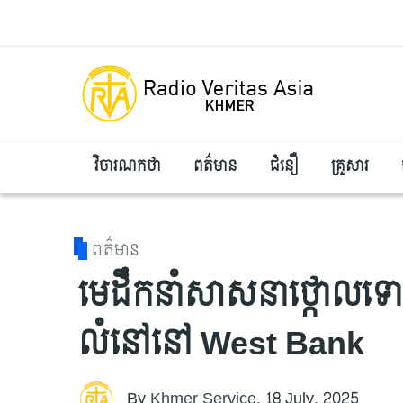
Skip to main content
វិចារណកថា
ពត៌មាន
ជំនឿ
គ្រួសារ
ពត៌មាន
មេដឹកនាំសាសនាថ្កោលទោស
លំនៅនៅ West Bank
By
Khmer Service
,
18 July, 2025