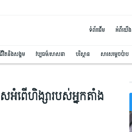
ទំព័រដើម
អំពីយើង
ជីវិតនិងសង្គម
វប្បធម៌/សាសនា
បរិស្ថាន
សារសម្តេចប៉ាប
អំពើហិង្សារបស់អ្នកតាំង