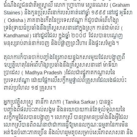
ដំណឹងល្អជនជាតិអូស្ត្រាលី លោក ហ្គ្រាហាម ស្តេនណេស (Graham
Staines) និងកូនប្រុសពីរនាក់របស់គាត់នៅឆ្នាំ ១៩៩៩ នៅរដ្ឋ អូឌីសា
( Odisha) ភាគខាងកើតនៃប្រទេសឥណ្ឌា ក៏ដូចជាអំពើហិង្សា
ទ្រង់ទ្រាយធំប្រឆាំងនឹងគ្រិស្តសាសនានៅក្នុងស្រុក កាន់ដាម៉ាល់ (
Kandhamal) នៅរដ្ឋដដែល ក្នុងឆ្នាំ ២០០៨ ដែលបានបណ្តេញ
មនុស្សរាប់ពាន់នាក់ចេញ និងបំផ្លាញព្រះវិហារ និងផ្ទះសម្បែង។
តុលាការក៏បានចាក់បញ្ចាំងខ្សែភាពយន្តឯកសារមួយដែលបង្ហាញពី
ឧប្បត្តិហេតុនៃអំពើហិង្សាប្រឆាំងនឹងគ្រីស្តសាសនានៅ ម៉ាឌីយ៉ា
ប្រាដេស (
Madhya Pradesh )ដែលជារដ្ឋភាគកណ្តាលនៃ
ប្រទេសឥណ្ឌា ដោយផ្អែកលើសក្ខីកម្មផ្ទាល់ពីគ្រួសារដែលរងផលប៉ះ
ពាល់ប្រហែល ១៥ គ្រួសារ។
អ្នកប្រវត្តិសាស្ត្រ តានីកា សាកា (
Tanika Sarkar) បានឆ្លុះ
បញ្ចាំងពីផលប៉ះពាល់សង្គម និងនយោបាយកាន់តែទូលំទូលាយនៃ
សក្ខីកម្មដែលបានបង្ហាញ។ លោកស្រី បានព្រមានប្រឆាំងនឹងអ្វីដែល
លោកស្រីបានពិពណ៌នាថាជាការធ្វើឱ្យមានលក្ខណៈធម្មតានៃការមិន
អត់ឱនចំពោះភាគច្រើន និងលំហររួមតូចសម្រាប់សេរីភាពសាសនា និង