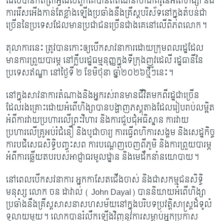
ដែលបានកត់ត្រាអ្វីដែលពួកគេបានពិពណ៌នាថាជាគំរូនៃអំពើហិង្សា និង
ការរើសអើងកាន់តែខ្លាំងឡើងប្រឆាំងនឹងគ្រីស្តបរិស័ទនៅក្នុងតំបន់ជា
ច្រើននៃប្រទេសដែលមានប្រជាជនច្រើនជាងគេនៅលើពិភពលោក។
តុលាការនេះ ត្រូវបានកោះឲ្យបើកសាវនាការដោយក្រុមពលរដ្ឋដែល
មានការព្រួយបារម្ភ នៅក្លឹបរដ្ឋធម្មនុញ្ញក្នុងទីក្រុងញូវដេលី រដ្ឋធានីនៃ
ប្រទេសឥណ្ឌា នៅថ្ងៃទី ២ ខែមិថុនា ឆ្នាំ២០២៦ថ្មីៗនេះ។
នៅក្នុងសាវនាការតំណាងនិងអ្នករស់រានមានជីវិតមកពីរដ្ឋជាច្រើន
ដែលរងគ្រោះដោយអំពើហិង្សាបានបង្ហាញភស្តុតាងដែលរៀបរាប់លម្អិត
អំពីការវាយប្រហារលើព្រះវិហារ និងការជួបជុំអធិស្ឋាន ការវាយ
ប្រហារលើគ្រូអប់រំជំនឿ និងបូជាចារ្យ ការធ្វើពហិការសង្គម និងសេដ្ឋកិច្ច
ការបដិសេធសិទ្ធិបញ្ចុះសព ការបណ្តេញចេញពីភូមិ និងការព្រួយបារម្ភ
អំពីការឆ្លើយតបរបស់អាជ្ញាធរមូលដ្ឋាន និងមេដឹកនាំនយោបាយ។
នៅពេលបើកសវនាការ អ្នកកាសែតជើងចាស់ និងជាសកម្មជនសិទ្ធិ
មនុស្ស លោក ចន ដាវាល់ (
John Dayal) បាននិយាយអំពើហិង្សា
ប្រឆាំងនឹងគ្រីស្តសាសនាសហសម័យនៅក្នុងបរិបទប្រវត្តិសាស្ត្រដ៏ទូលំ
ទូលាយមួយ។ លោកបានរំលឹកឡើងវិញនូវការសម្លាប់អ្នកប្រកាស