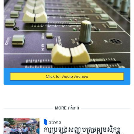
Click for Audio Archive
MORE ពត៌មាន
ពត៌មាន
ការប្រឡងសញ្ញាបត្រមធ្យមសិក្សា