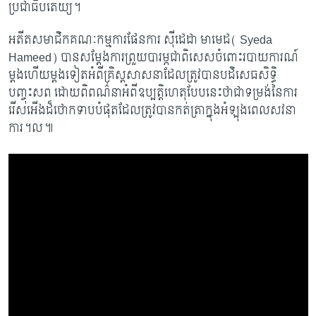
ប្រជាធិបតេយ្យ។
អតីតសមាជិកគណៈកម្មការផែនការ ស៊ីដេដា មាមេដ(
Syeda
Hameed) បានសម្តែងការព្រួយបារម្ភជាពិសេសចំពោះរបាយការណ៍
ម្តងហើយម្តងទៀតអំពីគ្រិស្តសាសនាដែលត្រូវបានបដិសេធសិទ្ធិ
បញ្ចុះសព ដោយពិពណ៌នាអំពីឧប្បត្តិហេតុបែបនេះថាជាទម្រង់នៃការ
រើសអើងដ៏ថោកទាបបំផុតដែលត្រូវបានកត់ត្រាក្នុងអំឡុងពេលសវនា
ការ។ល៕