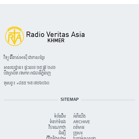
វិទ្យុ វើរីតាស់អាស៊ី ជាភាសាខ្មែរ
អាសយដ្ឋាន៖ ផ្ទះលេខ ២៥ ផ្លូវ ២៤២
បឹងព្រលិត ៧មករា រាជធានីភ្នំពេញ
ទូរសព្ទ៖ +៨៥៥ ១៧ ៧២៦០៦០
SITEMAP
ទំព័រដើម
អំពីយើង
ទំនាក់ទំនង
ARCHIVE
វិចារណកថា
ពត៌មាន
ជំនឿ
គ្រួសារ
ជីវិតនិងសង្គម
វប្បធម៌/សាសនា