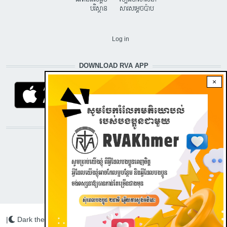
បរិស្ថាន
សារសម្តេចប៉ាប
USER ACCOUNT MENU
Log in
DOWNLOAD RVA APP
×
STAY CONNECTED WITH US!
|
Dark theme