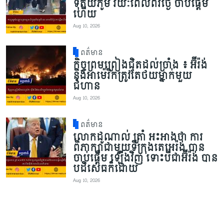
ទុតិយភូមិ រយៈពេលពីរថ្ងៃ ចាប់ផ្តើម
ហើយ
Aug 10, 2026
ពត៌មាន
កិច្ចព្រមព្រៀងជិតដល់ច្រាំង ៖ អ៊ីរ៉ង់
និងអាម៉េរិកត្រូវតែថយម្នាក់មួយ
ជំហាន
Aug 10, 2026
ពត៌មាន
លោកដូណាល់ ត្រាំ អះអាងថា ការ
ពិភាក្សាជាមួយទីក្រុងតេអេរ៉ង់ បាន
ចាប់ផ្តើម ឡើងវិញ ទោះបីជាអ៊ីរ៉ង់ បាន
បដិសេធក៏ដោយ
Aug 10, 2026