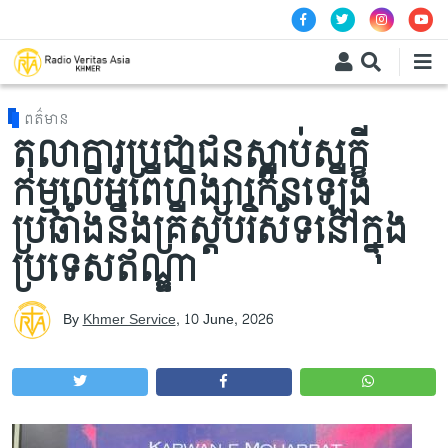
Skip to main content
ពត៌មាន
តុលាការប្រជាជនស្តាប់សក្ខី
កម្មលើអំពើហិង្សាកើនឡើង
ប្រឆាំងនឹងគ្រីស្តបរិស័ទនៅក្នុង
ប្រទេសឥណ្ឌា
By
Khmer Service
,
10 June, 2026