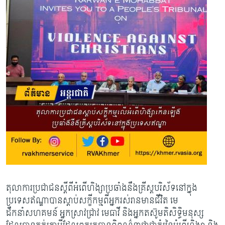
តុលាការប្រជាជនស្តីពីអំពើហិង្សាប្រឆាំងនឹងគ្រីស្តបរិស័ទនៅក្នុង
ប្រទេសឥណ្ឌាបានស្តាប់សក្ខីកម្មពីអ្នករស់រានមានជីវិត មេ
ដឹកនាំសហគមន៍ អ្នកស្រាវជ្រាវ មេធាវី និងអ្នកតស៊ូមតិសិទ្ធិមនុស្ស