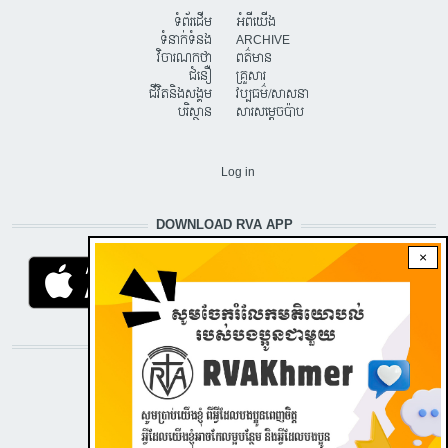
ទំព័រដើម
អំពីយើង
ទំនាក់ទំនង
ARCHIVE
វិចារណកថា
ពត៌មាន
ជំនឿ
គ្រួសារ
ជីវិតនិងសង្គម
វប្បធម៌/សាសនា
បរិស្ថាន
សារសម្តេចប៉ាប
USER ACCOUNT MENU
Log in
DOWNLOAD RVA APP
×
STAY CONNECTED WITH US!