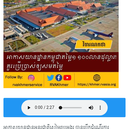
អាកាសយានដ្ឋានអន្តរជាតិសៀមរាបអង្គរ បានបើកដំណើរការ