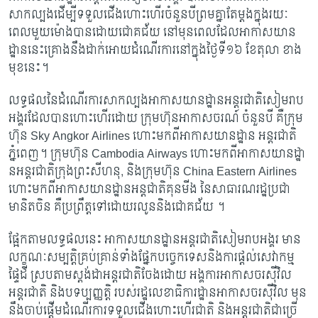
សាកល្បងដើម្បីទទួលជើងហោះ​ហើរចំនួនបីព្រមគ្នាតែម្តងក្នុងរយៈ
ពេលមួយម៉ោងបានដោយជោគជ័យ នៅមុនពេលដែ​លអាកាសយាន
ដ្ឋាននេះគ្រោងនឹងដាក់អោយដំណើរការនៅក្នុងថ្ងៃទី​១៦ ខែតុលា ខាង
មុខនេះ​។
លទ្ធផលនៃដំណើរការសាកល្បងអាកាសយានដ្ឋានអន្តរជាតិសៀមរាប
អង្គរដែលបានហោះហើរដោយ ក្រុមហ៊ុនអាកាសចរណ៍ ចំនួនបី គឺក្រុម
ហ៊ុន Sky Angkor Airlines ហោះមកពីអា​កា​សយានដ្ឋាន អន្តរជាតិ
ភ្នំពេញ។ ក្រុមហ៊ុន Cambodia Airways ហោះ​មកពីអាកាសយានដ្ឋា​
នអន្តរជាតិក្រុងព្រះសីហនុ, និងក្រុមហ៊ុន China Eastern Airlines
ហោះមកពីអាកាសយានដ្ឋា​នអន្តជាតិគុនមីង នៃសាធារណរដ្ឋប្រជា
មានិតចិន គឺប្រព្រឹត្តទៅដោយរលូននិងជោគជ័យ ។
ផ្អែកតាមលទ្ធផលនេះ អាកាសយានដ្ឋានអន្តរជាតិសៀមរាបអង្គរ មាន
លក្ខណៈសម្បត្តិគ្រប់គ្រាន់ទាំងផ្នែកបច្ចេកទេសនិងការផ្ដល់សេវាកម្ម
ផ្ទៃដី ស្របតាមស្តង់ដាអន្តរជាតិចែងដោយ អង្គការអាកាសចរស៊ីវិល
អន្តរជាតិ​ និងបទប្បញ្ញត្តិ របស់រដ្ឋលេ​ខាធិការដ្ឋានអាកាសចរស៊ីវិល មុន
នឹងចាប់ផ្តើមដំណើរការទទួលជើងហោះហើរជាតិ និងអន្តរជាតិជាច្រើ​