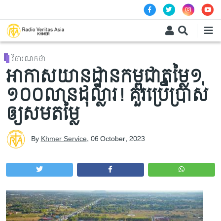
Skip to main content
វិចារណកថា
អាកាសយានដ្ឋានកម្ពុជាតម្លៃ១
១០០​លានដុល្លារ! គួរប្រើប្រាស់
ឲ្យសមតម្លៃ​
By
Khmer Service
,
06 October, 2023