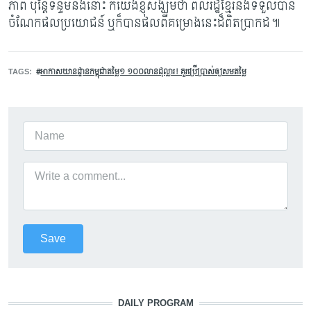
ភាព ប៉ុន្តែទន្ទឹមនឹងនោះ ក៏យើងខ្ញុំសង្ឃឹ​មថា ពលរដ្ឋខ្មែរនឹងទទួលបាន
ចំណែកផលប្រយោជន៍ ឬក៏បានផលពីគម្រោងនេះដ៏ពិតប្រា​ក​ដ៕
TAGS
អាកាសយានដ្ឋានកម្ពុជាតម្លៃ១ ១០០​លានដុល្លារ! គួរប្រើប្រាស់ឲ្យសមតម្លៃ​
DAILY PROGRAM