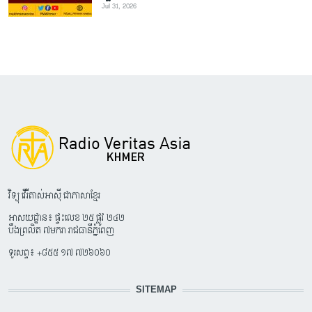
Jul 31, 2026
វិទ្យុ វើរីតាស់អាស៊ី ជាភាសាខ្មែរ
អាសយដ្ឋាន៖ ផ្ទះលេខ ២៥ ផ្លូវ ២៤២
បឹងព្រលិត ៧មករា រាជធានីភ្នំពេញ
ទូរសព្ទ៖ +៨៥៥ ១៧ ៧២៦០៦០
SITEMAP