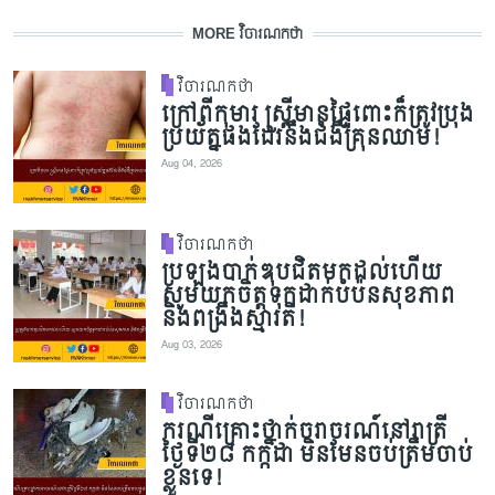
MORE វិចារណកថា
វិចារណកថា
ក្រៅពីកុមារ ស្ត្រីមានផ្ទៃពោះក៏ត្រូវប្រុង
ប្រយ័ត្នផងដែរនឹងជំងឺគ្រុនឈាម!
Aug 04, 2026
វិចារណកថា
ប្រឡងបាក់ឌុបជិតមកដល់ហើយ
សូមយកចិត្តទុកដាក់បំប៉នសុខភាព
និងពង្រឹងស្មារតី!
Aug 03, 2026
វិចារណកថា
ករណីគ្រោះថ្នាក់ចរាចរណ៍នៅរាត្រី
ថ្ងៃទី២៨ កក្កដា មិនមែនចប់ត្រឹមចាប់
ខ្លួនទេ!