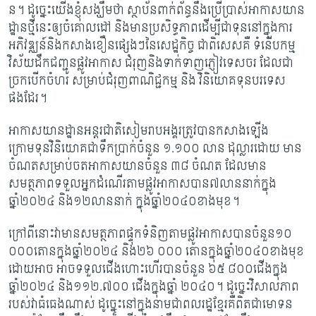
ន។ ដូច្នេះយើងខ្ញុំស​ង្ឃឹមថា ស្ថាប័នពាក់ព័ន្ធនឹងប្រើប្រាស់អាកាសយាន
ដ្ឋានថ្មីនេះឲ្យចំគោលដៅ និងមានប្រសិទ្ធភា​ពដើម្បីជាទុននៅក្នុងការ
អភិវឌ្ឈន៍និងកសាងខឿនផ្សេងៗនៃសេដ្ឋកិច្ច ជាពិសេសគឺ ទំនើបក​ម្ម
វិស័យដឹកជញ្ជូនផ្លូវអាកាស ជំរុញនិងទាក់ទាញភ្ញៀវទេសចរ ដែលជា
ច្រកបើកចំហរ ស​ម្រា​ប់ជំរុញពាណិជ្ជកម្ម និង វិនិយោគទុនបរទេស
ផងដែរ​។​
អាកាសយានដ្ឋានអន្តរជាតិសៀមរាបអង្គរត្រូវបានកសាងឡើង
ក្រោមទុនវិនិយោគជាទឹកប្រាក់ចំនួន ១.១០០ លាន ដុល្លារដោយ មាន
ចំណតសម្រាប់ចតអាកាសយានចំនួន ៣៨ ចំណត ដែ​ល​មាន
សមត្ថភាពទទួលអ្នកដំណើរតាមផ្លូវអាកាសបាន៧លាននាក់ក្នុង
ឆ្នាំ២០២៤ និង​១២លា​ននាក់ ក្នុងឆ្នាំ២០៤០ខាងមុខ។
ក្រៅពីនោះវាមានសមត្ថភាពផ្ទុកទំនិញតាមផ្លូវអាកាសបានចំនួន១០
០០០តោនក្នុងឆ្នាំ២០២៤ និ​ង២៦ ០០០ តោនក្នុងឆ្នាំ២០៤០ខាងមុខ
ដោយអាច អាចទទួលជើងហោះហើរបានចំនួន ៦៥ ៨​០០ជើងក្នុង
ឆ្នាំ២០២៤ និង១១​២.៧០០ ជើងក្នុងឆ្នាំ ២០៤០។​ ដូច្នេះវិសាលភាព
របស់វាធំធេ​ង​ណា​ស់ ដូច្នេះនៅក្នុងនាមជាពលរដ្ឋខ្មែរគឺពិតជាមោទន