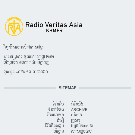
វិទ្យុ វើរីតាស់អាស៊ី ជាភាសាខ្មែរ
អាសយដ្ឋាន៖ ផ្ទះលេខ ២៥ ផ្លូវ ២៤២
បឹងព្រលិត ៧មករា រាជធានីភ្នំពេញ
ទូរសព្ទ៖ +៨៥៥ ១៧ ៧២៦០៦០
SITEMAP
ទំព័រដើម
អំពីយើង
ទំនាក់ទំនង
ARCHIVE
វិចារណកថា
ពត៌មាន
ជំនឿ
គ្រួសារ
ជីវិតនិងសង្គម
វប្បធម៌/សាសនា
បរិស្ថាន
សារសម្តេចប៉ាប