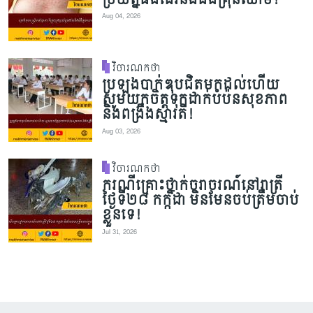
Aug 04, 2026
វិចារណកថា
ប្រឡងបាក់ឌុបជិតមកដល់ហើយ
សូមយកចិត្តទុកដាក់បំប៉នសុខភាព
និងពង្រឹងស្មារតី!
Aug 03, 2026
វិចារណកថា
ករណីគ្រោះថ្នាក់ចរាចរណ៍នៅរាត្រី
ថ្ងៃទី២៨ កក្កដា មិនមែនចប់ត្រឹមចាប់
ខ្លួនទេ!
Jul 31, 2026