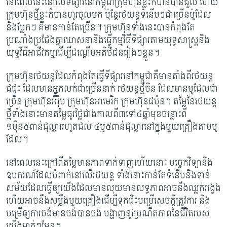
នៅពេលនេះនៅលើទីផ្សារនៅកម្ពុជាក្រុមហ៊ុនខ្លះក៏បានបានដួល ហើយ
ក្រុមហ៊ុនថ្មីខ្លះក៏បានហូរចូលមក ប៉ុន្តែរថយន្តទំនើបៗជាច្រើនម៉ូដែល
និងប្លែកៗ គឺមានកាន់តែច្រើន។ ក្រុមហ៊ុនទាំងនេះបានកំពុងតែ
ប្រណាំងប្រជែងគ្នាឃោសនានិងធ្វើកម្មវិធីទីផ្សារតាមយុទ្ធសាស្រ្តនិង
យុទ្ធវីធីអាជីវកម្មដើម្បីដណ្តើមអតិថិជនរៀងៗខ្លួន។
ក្រុមហ៊ុនរថយន្តដែលកំពុងតែធ្វើទីផ្សារនៅកម្ពុជាគឺមានតាំងពីរថយន្ត
ជជុះ ដែលមានអ្នកលក់ជាច្រើននាក់ រថយន្តថ្មីចិន ដែលមានមូដែលជា
ច្រើន ក្រុមហ៊ុនអឺរ៉ុប ក្រុមហ៊ុនអាមេរិក ក្រុមហ៊ុនជប៉ុន។ តម្លៃនៃរថយន្ត
ថ្មីទាំងនោះមានតម្លៃធូរថ្លៃជាងកាលពី៣ទៅ៤ឆ្នាំមុខចន្លោះពី
១ម៉ឺន៥ពាន់ដុល្លាររហូតដល់ ៤ឬ៥ពាន់ដុល្លារនៅក្នុងមួយគ្រឿងតាមមូ
ដែល។
នៅពេលនេះក្រៅពីតម្លៃមានភាពទាក់ទាញហើយនោះ​ បច្ចេកវិទ្យានិង
ឧបករណ៍ដែលបំពាក់នៅលើរថយន្ត ទាំងនោះកាន់តែទំនើបនិងទាន់
សម័យដែលធ្វើឲ្យយើងដែលមានលុយមានលទ្ធភាពអាចនឹងឈ្លក់រង្វេង
ហើយអាចនឹងសម្លឹងមួយគ្រឿងដើម្បីទុកជិះបម្រើសេចក្តីត្រូវការ និង
បម្រើឲ្យការចង់មានចង់បានចង់ បង្ហាញនូវប្រណីតភាពនៃជីវិតរបស់
យើងម្នាក់ៗមែន។