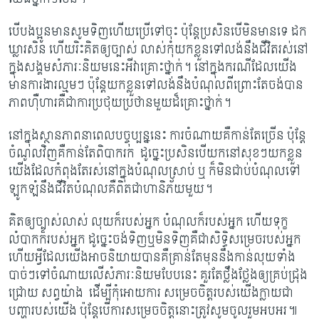
បើបងប្អូនមានសូមទិញហើយប្រើទៅចុះ ប៉ុន្តែប្រសិនបើមិនមានទេ ដក
ឃ្លារសិន ហើយរិះគិតឲ្យច្បាស់ លាស់កុំយកខ្លួនទៅលង់នឹងជីវិតរស់នៅ
ក្នុងសង្គមសំភារៈនិយមនេះអីវាគ្រោះថ្នាក់។ នៅក្នុងករណីដែលយើង
មានការងារល្មមៗ ប៉ុន្តែយកខ្លួនទៅលង់នឹងបំណុលពីព្រោះតែចង់បាន
ភាពហ៊ឺហារគឺជាការប្រថុយប្រថានមួយដ៏គ្រោះថ្នាក់។
នៅក្នុងស្ថានភាពនាពេលបច្ចុប្បន្ននេះ ការចំណាយគឺកាន់តែច្រើន ប៉ុន្តែ
ចំណូលវិញគឺកាន់តែពិបាករក ដូច្នេះប្រសិនបើយកនៅសុខៗយកខ្លួន
យើងដែលកំពុងតែរស់នៅក្នុងបំណុលស្រាប់ ឬ ក៏មិនជាប់បំណុលទៅ
ឡូកឡំនឹងជីវិតបំណុលគឺពិតជាហានិភ័យមួយ។
គិតឲ្យច្បាស់លាស់ លុយក៏របស់អ្នក បំណុលក៏របស់អ្នក ហើយទុក្ខ
លំបាកក៏របស់អ្នក ដូច្នេះចង់ទិញឬមិនទិញគឺជាសិទ្ធិសម្រេចរបស់អ្នក
ហើយអ្វីដែលយើងអាចនិយាយបានគឺគ្រាន់តែមុននឹងកាន់លុយទាំង
បាច់ៗទៅចំណាយលើសំភារៈនិយមបែបនេះ គួរតែថ្លឹងថ្លែងឲ្យគ្រប់ជ្រុង
ជ្រោយ សព្វយ៉ាង ដើម្បីកុំអោយការ សម្រេចចិត្តរបស់យើងក្លាយជា
បញ្ហារបស់យើង ប៉ុន្តែបើការសម្រេចចិត្តនោះត្រូវសូមចូលរួមអបអរ៕