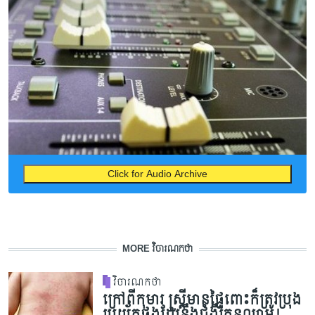
Click for Audio Archive
MORE វិចារណកថា
វិចារណកថា
ក្រៅពីកុមារ ស្ត្រីមានផ្ទៃពោះក៏ត្រូវប្រុង
ប្រយ័ត្នផងដែរនឹងជំងឺគ្រុនឈាម!