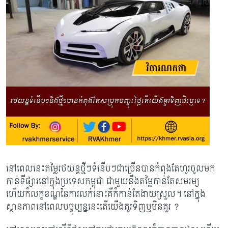
នៅពេលនេះតម្លៃរថយន្តថ្មីៗទំនើបៗជាច្រើនបានកំពុងតែហូរចូលមក
កាន់ទីផ្សារនៅក្នុងប្រទេសកម្ពុជា ជាមួយនឹងតម្លៃកាន់តែសមរម្យ
ហើយក៏លក្ខខណ្ឌនៃការលក់នោះគឺក៏កាន់តែងាយស្រួល។ នៅក្នុង
ស្ថានភាពនៅពេលបច្ចុប្បន្ននេះតើយើងគួរទិញឬមិនគួរ ?