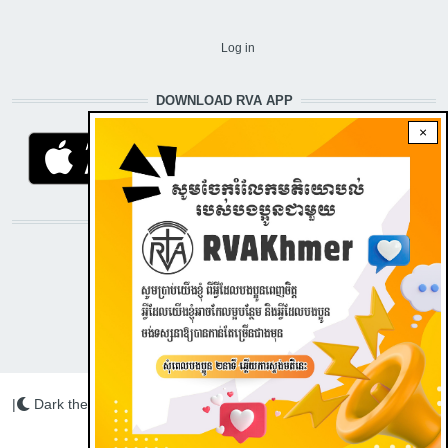
USER ACCOUNT MENU
Log in
DOWNLOAD RVA APP
×
STAY CONNECTED WITH US!
|
Dark theme
Radio Veritas Asia © 2022