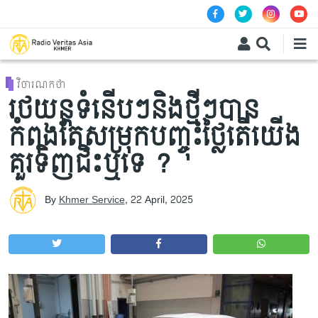
Skip to main content
វិចារណកថា
រថយន្តទំនើបៗនិងថ្មីៗបាន
កំពុងតែសម្រុកបញ្ចុះថ្លៃតើយើង
គួរទិញជិះឬទេ ?
By
Khmer Service
,
22 April, 2025