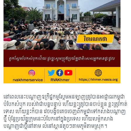
នៅពេលនេះបណ្តាញឧក្រិដ្ឋកម្មស្កែមអនឡាញត្រូវបានអាជ្ញាធរកម្ពុជា
បំបែកសំបុក របស់វាជាបន្តបន្ទាប់ ហើយខ្លះត្រូវបានចាប់ខ្លួន ខ្លះត្រូវកាត់
ទោស ហើយខ្លះក៏បាន វេចបង្វិចគេចចេញពីកម្ពុជាទៅកសាងបណ្តាញ
ថ្មី ប៉ុន្តែប្រយ័ត្នក្រុមនេះបំបែកនៅក្នុងប្រទេស ហើយសម្ងំកសាង
បណ្តាញជាថ្មីនៅតាម លំនៅស្ថានតូចៗតាមភូមិតាមស្រុក។