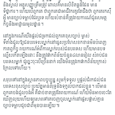
និងស្គាល់ អត្តសញ្ញាត្រឹមត្រូវ ពោលគឺមានលិខិតឆ្លងដែន មាន
ទិដ្ឋាការ។ ហើយបើពួកគេ ថាពួកគេជាអាជីវករគួរតែដឹងថា ពួកគេរកស៊ី
អ្វី មានច្បាប់ទម្លាប់ដែរឬទេ ហើយសំខាន់គឺត្រូវរាយការណ៍ជូនសមត្ថ
កិច្ចនិងអាជ្ញាធរមូលដ្ឋាន។
នៅក្នុងករណីយើងផ្តល់ជម្រកដល់ពួកគេខុសច្បាប់ ម្ចាស់
ទីតាំងជួលឱ្យជនបរទេសស្នាក់នៅធ្វេសប្រហែសខកខានមិនបំពេញ
កាតព្វកិច្ច រាយការណ៍អំពីការស្នាក់របស់ជនបរទេស ហើយមានបទ
ល្មើសកើតឡើងនោះ នឹងត្រូវផាកពិន័យចំនួន៤លានរៀល សំរាប់ជន
បរទេសម្នាក់ ដូច្នេះចុះបើច្រើននាក់ យើងមិនត្រូវរកផាកពិន័យក្រាស់
ក្រែលទៅហើយ។​
សរុបទៅនៅក្នុងស្ថានភាពបច្ចុប្បន្ន សូមកុំទទួល ឬផ្តល់ជំរកដល់ជន
បរទេសខុសច្បាប់ ប្រយ័ត្នមានពិរុទ្ធនិងទុក្ខលំបាកដល់ខ្លួន។ បើមាន
ពួកគេចង់ជួលចង់អី គឺដាច់ខាតត្រូវតែរាយការណ៍ ហើយមិនអាចចេះតែ
ឃើញលុយហើយឲ្យសោរទៅគេចេញចូលស្នាក់នៅផ្តេសផ្តាស់គ្មាន
ច្បាប់ទម្លាបដូចជាពីមុនបានឡើយ៕