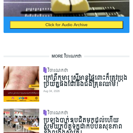
Click for Audio Archive
MORE វិចារណកថា
វិចារណកថា
ក្រៅពីកុមារ ស្ត្រីមានផ្ទៃពោះក៏ត្រូវប្រុង
ប្រយ័ត្នផងដែរនឹងជំងឺគ្រុនឈាម!
Aug 04, 2026
វិចារណកថា
ប្រឡងបាក់ឌុបជិតមកដល់ហើយ
សូមយកចិត្តទុកដាក់បំប៉នសុខភាព
និងពង្រឹងស្មារតី!