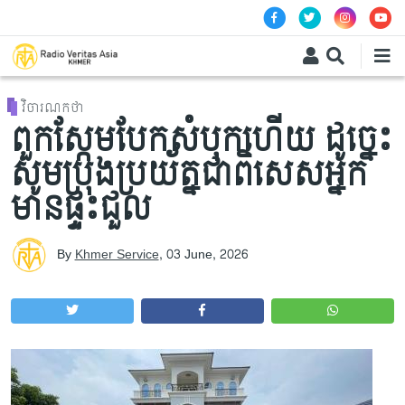
Skip to main content
វិចារណកថា
ពួកស្កែមបែកសំបុកហើយ ដូច្នេះ
សូមប្រុងប្រយ័ត្នជាពិសេសអ្នក
មានផ្ទះជួល
By
Khmer Service
,
03 June, 2026