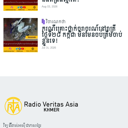
Aug 03, 2026
វិចារណកថា
ករណីគ្រោះថ្នាក់ចរាចរណ៍នៅរាត្រី
ថ្ងៃទី២៨ កក្កដា មិនមែនចប់ត្រឹមចាប់
ខ្លួនទេ!
Jul 31, 2026
វិទ្យុ វើរីតាស់អាស៊ី ជាភាសាខ្មែរ