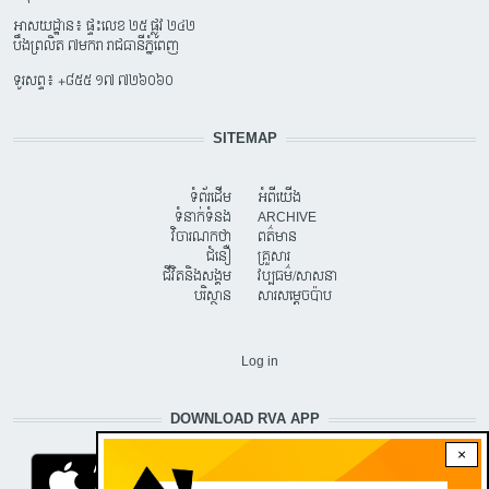
អាសយដ្ឋាន៖ ផ្ទះលេខ ២៥ ផ្លូវ ២៤២
បឹងព្រលិត ៧មករា រាជធានីភ្នំពេញ
ទូរសព្ទ៖ +៨៥៥ ១៧ ៧២៦០៦០
SITEMAP
ទំព័រដើម
អំពីយើង
ទំនាក់ទំនង
ARCHIVE
វិចារណកថា
ពត៌មាន
ជំនឿ
គ្រួសារ
ជីវិតនិងសង្គម
វប្បធម៌/សាសនា
បរិស្ថាន
សារសម្តេចប៉ាប
USER ACCOUNT MENU
Log in
DOWNLOAD RVA APP
×