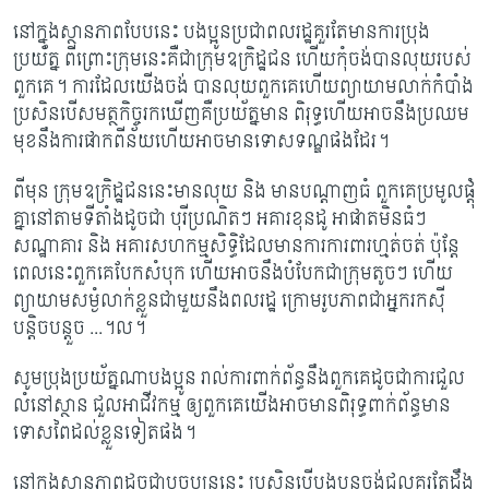
នៅក្នុងស្ថានភាពបែបនេះ បងប្អូនប្រជាពលរដ្ឋគួរតែមានការប្រុង
ប្រយ័ត្ន ពីព្រោះក្រុមនេះគឺជាក្រុមឧក្រិដ្ឋជន ហើយកុំចង់បានលុយរបស់
ពួកគេ។ ការដែលយើងចង់ បានលុយពួកគេហើយព្យាយាមលាក់កំបាំង
ប្រសិនបើសមត្ថកិច្ចរកឃើញគឺប្រយ័ត្នមាន ពិរុទ្ធហើយអាចនឹងប្រឈម
មុខនឹងការផាកពីន័យហើយអាចមានទោសទណ្ឌផងដែរ។
ពីមុន ក្រុមឧក្រិដ្ឋជននេះមានលុយ និង មានបណ្តាញធំ ពួកគេប្រមូលផ្តុំ
គ្នានៅតាមទីតាំងដូចជា បុរីប្រណិតៗ អគារខុនដូ អាផាតមិនធំៗ
សណ្ឋាគារ និង អគារសហកម្មសិទ្ធិដែលមានការការពារហ្មត់ចត់ ប៉ុន្តែ
ពេលនេះពួកគេបែកសំបុក ហើយអាចនឹងបំបែកជាក្រុមតូចៗ ហើយ
ព្យាយាមសម្ងំលាក់ខ្លួនជាមួយនឹងពលរដ្ឋ ក្រោមរូបភាពជាអ្នករកស៊ី
បន្តិចបន្តួច ...។ល។
សូមប្រុងប្រយ័ត្នណាបងប្អូន រាល់ការពាក់ព័ន្ធនឹងពួកគេដូចជាការជួល
លំនៅស្ថាន ជួលអាជីវកម្ម ឲ្យពួកគេយើងអាចមានពិរុទ្ធពាក់ព័ន្ធមាន
ទោសពៃដល់ខ្លួនទៀតផង។
នៅក្នុងស្ថានភាពដូចជាបច្ចុប្បន្ននេះ ប្រសិនបើបងប្អូនចង់ជួលគួរតែដឹង