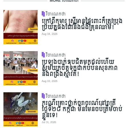
MORE វិចារណកថា
វិចារណកថា
ក្រៅពីកុមារ ស្ត្រីមានផ្ទៃពោះក៏ត្រូវប្រុង
ប្រយ័ត្នផងដែរនឹងជំងឺគ្រុនឈាម!
Aug 04, 2026
វិចារណកថា
ប្រឡងបាក់ឌុបជិតមកដល់ហើយ
សូមយកចិត្តទុកដាក់បំប៉នសុខភាព
និងពង្រឹងស្មារតី!
Aug 03, 2026
វិចារណកថា
ករណីគ្រោះថ្នាក់ចរាចរណ៍នៅរាត្រី
ថ្ងៃទី២៨ កក្កដា មិនមែនចប់ត្រឹមចាប់
ខ្លួនទេ!
Jul 31, 2026