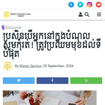
Skip to main content
វិចារណកថា
ប្រសិនបើអ្នកនៅក្នុងបំណុល
សូមកុំរត់! ត្រូវប្រឈមមុខដល់ទី
បំផុត
By
Khmer Service
,
02 September, 2024