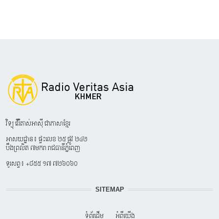
វិទ្យុ វើរីតាស់អាស៊ី ជាភាសាខ្មែរ
អាសយដ្ឋាន៖ ផ្ទះលេខ ២៥ ផ្លូវ ២៤២
បឹងព្រលិត ៧មករា រាជធានីភ្នំពេញ
ទូរសព្ទ៖ +៨៥៥ ១៧ ៧២៦០៦០
SITEMAP
ទំព័រដើម
អំពីយើង