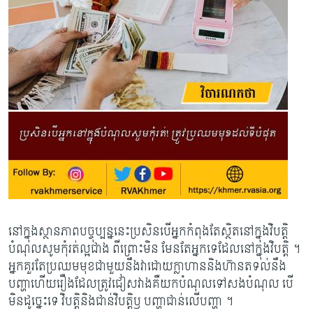
នៅក្នុងស្ថានភាពបច្ចុប្បន្ននេះប្រសិនបើអ្នកកំពុងតែស្ថិតនៅក្នុងវិបត្តិ
បំណុលសូមកុំរត់ល្អជាង ពីព្រោះមិន មែនតែអ្នកទេដែលនៅក្នុងវិបត្តិ ។
អ្នកគួរតែប្រឈមមុខជាមួយនឹងវាដោយក្លាហាននិងហ៊ានតទល់នឹង
បញ្ហាហើយរឿងដែលត្រូវជៀសវាងគឺយកបំណុលទៅសងបំណុល បើ
មិនដូច្នេះទេ វិបត្តិនិងជាន់វិបត្តិឫ បញ្ហាជាន់លើបញ្ហា ។