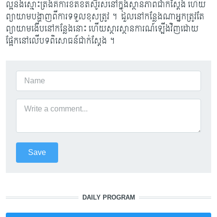
ល្អនិងស្មោះត្រង់គឺការខិតខំតស៊ូរស់នៅក្នុងស្ថានភាពជាក់ស្តែង ហើយ
ព្យាយាមបង្ហាញពីការទទួលខុសត្រូវ ។ ដួលនៅកន្លែងណាអ្នកត្រូវតែ
ព្យាយាមងើបនៅកន្លែងនោះ ហើយស្ថារស្ថានការណ៍ឡើងវិញដោយ
ផ្អែកនៅលើបទពិសោធន៍ជាក់ស្តែង ។
DAILY PROGRAM