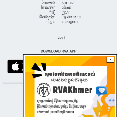
ទំនាក់ទំនង
ARCHIVE
វិចារណកថា
ពត៌មាន
ជំនឿ
គ្រួសារ
ជីវិតនិងសង្គម
វប្បធម៌/សាសនា
បរិស្ថាន
សារសម្តេចប៉ាប
USER ACCOUNT MENU
Log in
DOWNLOAD RVA APP
×
STAY CONNECTED WITH US!