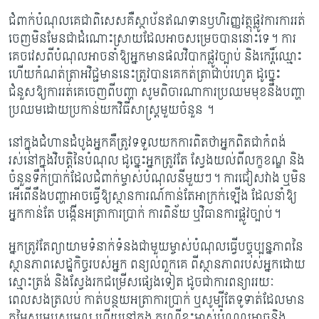
ជំពាក់បំណុលគេជាពិសេសគឺស្ថាប័នឥណទានឫហិរញ្ញវត្ថុផ្លូវការការរត់
ចេញមិនមែនជាដំណោះស្រាយដែលអាចសម្រេចបាននោះទេ។ ការ
គេចវេសពីបំណុលអាចនាំឱ្យអ្នកមានផលវិបាកផ្លូវច្បាប់ និងកេរ្តិ៍ឈ្មោះ
ហើយកំណត់ត្រាអវិជ្ជមាននេះត្រូវបានគេកត់ត្រាជាប់រហូត ដូច្នេះ
ជំនួសឱ្យការរត់គេចេញពីបញ្ហា សូមពិចារណាការប្រឈមមុខនឹងបញ្ហា
ប្រឈមដោយប្រកាន់យកវិធីសាស្រ្តមួយចំនួន ។
នៅក្នុងជំហានដំបូងអ្នកគឺត្រូវទទួលយកការពិតថាអ្នកពិតជាកំពង់
រស់នៅក្នុងវិបត្តិនៃបំណុល ដូច្នេះអ្នកត្រូវតែ ស្វែងយល់ពីលក្ខខណ្ឌ និង
ចំនួនទឹកប្រាក់ដែលជំពាក់ម្ចាស់បំណុលនីមួយៗ។ ការជៀសវាង ឬមិន
អើពើនឹងបញ្ហាអាចធ្វើឱ្យស្ថានការណ៍កាន់តែអាក្រក់ឡើង ដែលនាំឱ្យ
អ្នកកាន់តែ បង្កើនអត្រាការប្រាក់ ការពិន័យ ឬវិធានការផ្លូវច្បាប់។
អ្នកត្រូវតែព្យាយាមទំនាក់ទំនងជាមួយម្ចាស់បំណុលធ្វើបច្ចុប្បន្នភាពនៃ
ស្ថានភាពសេដ្ឋកិច្ចរបស់អ្នក ពន្យល់ពួកគេ ពីស្ថានភាពរបស់អ្នកដោយ
ស្មោះត្រង់ និងស្វែងរកជម្រើសផ្សេងទៀត ដូចជាការពន្យាររយៈ
ពេលសងត្រលប់ កាត់បន្ថយអត្រាការប្រាក់ ឬសូម្បីតែទូទាត់ដែលមាន
តម្លៃសម្របសម្រួល ហើយនៅក្នុង ករណីខ្លះម្ចាស់បំណុលអាចនិង