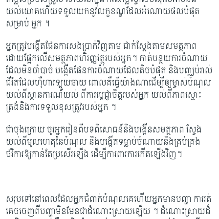
យល់យោគហើយទទួលយកនូវលក្ខខណ្ឌដែលអំណោយផលបំផុត
សម្រាប់ អ្នក ។
អ្នកត្រូវបង្កើតផែនការសងប្រាក់វិញតាម ជាក់ស្តែងតាមសមត្ថភាព
ដោយផ្អែកលើសមត្ថភាពហិរញ្ញវត្ថុរបស់អ្នក។ កាត់​បន្ថយ​ការ​ចំណាយ​
ដែល​មិន​ចាំ​បាច់ បង្កើតផែនការចំណាយ​ដែលតិចបំផុត និងបញ្ឈប់រាល់
ជីវិតដែលហ៊ឺហារឡូយឆាយ ពោលគឺធ្វើយ៉ាងណាដើម្បីឲ្យម្ចាស់បំណុល
យល់ពីស្ថានការណ៍យល់ ពីការប្តេជ្ញាចិត្តរបស់អ្នក យល់ពីភាពស្មោះ
ត្រង់និងការទទួលខុសត្រូវរបស់អ្នក ។
ជា​ចុង​ក្រោយ ចូរអ្នក​រៀន​ពី​បទពិសោធន៍និងបង្កើនសមត្ថភាព ស្វែង
យល់ពីមូលហេតុនៃបំណុល និងបង្កើតទម្លាប់ចំណាយនិងគ្រប់គ្រង
ថវិការឱ្យកាន់តែប្រសើរឡើង ដើម្បីការពារការកើតឡើងវិញ។
សរុបទៅនៅពេលដែលអ្នកជំពាក់បំណុលគេហើយអ្នកមានបញ្ហា ការរត់
គេចចេញពីបញ្ហាមិនមែនជាដំណោះស្រាយឡើយ ។ ដំណោះស្រាយដ៏