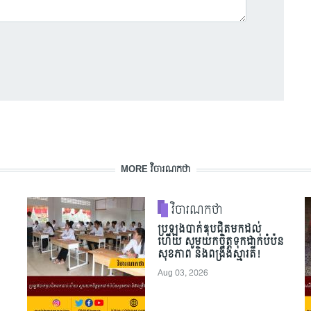
MORE វិចារណកថា
វិចារណកថា
ប្រឡងបាក់ឌុបជិតមកដល់
ហើយ សូមយកចិត្តទុកដាក់បំប៉ន
សុខភាព និងពង្រឹងស្មារតី!
Aug 03, 2026