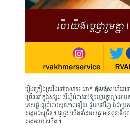
រឿងគ្រឿងស្រវឹងនៅពេលនេះ ហាក់
ផុលផុស
ហើយនៅលើ
ច្រើននៅក្នុងសង្គម ដើម្បីអំពាវនាវឱ្យរួបរួមគ្នាព្យា
ភេសជ្ជៈល្អចំពោះសុខភាពឡើយ ផ្ទុយទៅវិញ វាជាប្រ
សង្គមជាច្រើន។ ដូច្នេះ យើងទាំងអស់គ្នាមានតួនាទីចូលរ
សង្គមរបស់យើង។