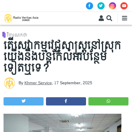
Skip to main content
វិចារណកថា
តើសេវាកម្មវេជ្ជសាស្រ្តនៅស្រុក
យើងនឹងបន្តកែលំអរបន្ថែម
ទៀតឬទេ?
By
Khmer Service
,
17 September, 2025