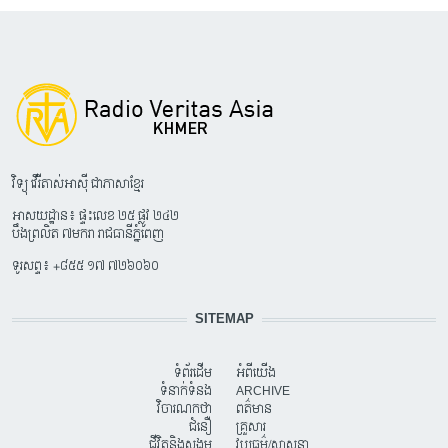
វិទ្យុ វើរីតាស់អាស៊ី ជាភាសាខ្មែរ
អាសយដ្ឋាន៖ ផ្ទះលេខ ២៥ ផ្លូវ ២៤២
បឹងព្រលិត ៧មករា រាជធានីភ្នំពេញ
ទូរសព្ទ៖ +៨៥៥ ១៧ ៧២៦០៦០
SITEMAP
ទំព័រដើម
អំពីយើង
ទំនាក់ទំនង
ARCHIVE
វិចារណកថា
ពត៌មាន
ជំនឿ
គ្រួសារ
ជីវិតនិងសង្គម
វប្បធម៌/សាសនា