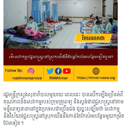
រដ្ឋមន្រ្តីក្រសួងសុខាភិបាលមួយរយៈពេលនេះ បានលើកឡើងច្រើន​អំពី
គុណភាពនិងសេវាកម្ម​របស់ក្រុមគ្រូពេទ្យ និងស្តង់ដា​វេជ្ជសាស្រ្តនៅតាម
មន្ទីរពេទ្យនានានៅក្នុងប្រទេសជាច្រើនដង ដូច្នេះ​សង្ឃឹម​ថា សេវាកម្ម
និងវិស័យវេជ្ជសាស្រ្តនៅស្រុកយើង​នឹងកាន់តែកែលំអរបន្ថែម​មួយកម្រិត​
ថែមទៀត​។​