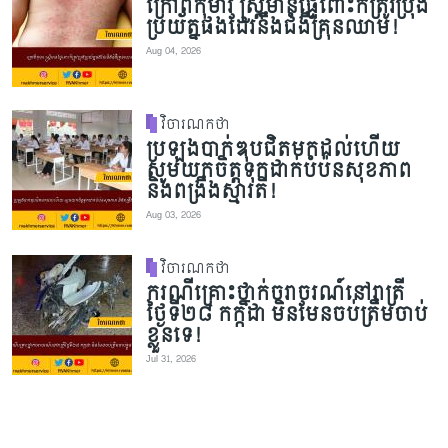
ក្រៅពីកុមារ ស្ត្រីមានផ្ទៃពោះក៏ត្រូវប្រុង
ប្រយ័ត្នផងដែរនឹងជំងឺគ្រុនឈាម!
Aug 04, 2026
វិចារណកថា
ប្រឡងបាក់ឌុបជិតមកដល់ហើយ
សូមយកចិត្តទុកដាក់បំប៉នសុខភាព
និងពង្រឹងស្មារតី!
Aug 03, 2026
វិចារណកថា
ករណីគ្រោះថ្នាក់ចរាចរណ៍នៅរាត្រី
ថ្ងៃទី២៨ កក្កដា មិនមែនចប់ត្រឹមចាប់
ខ្លួនទេ!
Jul 31, 2026