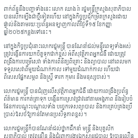
ពាក់ព័ន្ធនឹងបញ្ហាទាំងនេះ លោក ឈាង រ៉ា រដ្ឋមន្រ្តីក្រសួងសុខាភិបាល
បាន​លើកឡើងជាថ្មី​ទៀតហើយ នៅក្នុងកិច្ចប្រជុំកម្រិតក្រសួងដោយ
ផ្ទាល់និងតាមរយៈប្រព័ន្ធអនឡាញកាលពីថ្ងៃទី​១៥ ខែកញ្ញា
ឆ្នាំ២០២៥កន្លងទៅនេះ។​
នៅក្នុងកិច្ចប្រជុំនោះលោករដ្ឋមន្រ្តី បានណែនាំដល់មន្ទីរពេទ្យទាំងអស់
ត្រូវបង្កើន​ការយកចិត្ត​ទុកដាក់ខ្ពស់ អំពីសុវត្ថិភាពអ្នកជំងឺ ដោយត្រូវ
ពង្រឹងការបម្រើសេវា ទាំងការពិនិត្យពិគ្រោះ និងព្យាបាល នៅពេលមក
ទទួលសេវាពីមួយដំណាក់កាល ទៅមួយដំណាក់កាល ហើយជា
ពិសេសផ្នែកសម្ភព និងស្រ្តី ទារក កុមារ និងមនុស្សចាស់។
លោករដ្ឋមន្រ្តី បានជំរុញលើសុវត្ថិភាពអ្នកជំងឺ ដោយការពង្រឹងប្រព័ន្ធ
ព័ត៌មាន ការកត់ត្រាទុក បង្កើនការស្រាវជ្រាវនៅតាមអង្គភាព និងរៀបចំ
ផែនការបណ្តុះបណ្តាលទាំង បច្ចេកទេសព្យាបាល និងការគ្រប់គ្រងប្រើ
ប្រាស់ឱសថឱ្យកាន់តែមានប្រសិទ្ធភាពខ្ពស់។
លោករដ្ឋមន្រ្តីក៏បានណែនាំដល់ថ្នាកដឹកនាំ មន្រ្តី និងបុគ្គលិក
សុខាភិបាល ត្រូវពន្លឿន និងជំរុញការងារឯកសាររដ្ឋបាល ឱ្យបានលឿន