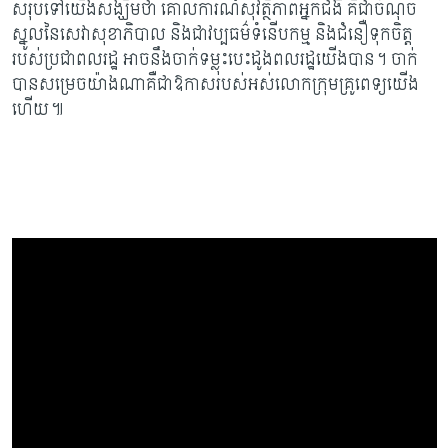
សរុបទៅយើងសង្ឃឹមថា គោលការណ៍​សុវត្ថិភាពអ្នកជំងឺ គឺជាចំណុច
ស្នូលនៃសេវាសុខាភិបាល និងជាវប្បធម៌ទំនើបកម្ម និងជំនឿទុកចិត្ត
របស់ប្រជាពលរដ្ឋ អាចនឹងចាក់ទម្លុះបេះដូងពលរដ្ឋយើងបាន។​ ចាក់
បានសម្រេចយ៉ាងណាគឺជាឱកាសរបស់អស់លោកក្រុមគ្រូពេទ្យយើង
ហើយ៕​