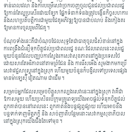
ទាន់ពេលវេលា និងការបម្រើសេវាច្រកចេញចូលជូនដល់​ប្រជាពលរដ្ឋ
ឱ្យកាន់តែល្អប្រសើរដោយឡែក ផ្នែកទំនាក់ទំនងត្រូវបង្កើនកិច្ចសហការ
និងសហប្រតិបត្តិការ​ជាមួយដៃគូអភិវឌ្ឍឱ្យបានជាប់លាប់ និងកៀងគរ
ឱ្យមានការចូលរួមពីដៃគូ។
ចំណុចទាំងនេះគឺជាចំណុចដែលសុទ្ធតែជាធាតុចូលដ៏សំខាន់នៅក្នុង
ការពង្រឹងជំនឿទុកចិត្តដល់ប្រជាពលរដ្ឋ ខណៈដែលពេលនេះពលរដ្ឋ​
មួយចំនួនដែលបញ្ឈប់ការស្វែងរក​សេវាសុខភាព​នៅក្នុង​ប្រទេស​ថៃ
ដោយសារតែអរិភាពនៅតាមព្រំដែន និង ការរើសអើង សូមងាកមកប្រើ​
សេវាវេជ្ជសាស្រ្ត​នៅ​ក្នុង​ស្រុក ហើយមួយចំនួនក៏បង្វិលទៅប្រទេសផ្សេង
មានម៉ាឡេស៊ី វៀតណាម ជាដើម​​។
សម្រាប់អ្នកដែលសម្រេចចិត្តសាកល្បងសេវានេះនៅក្នុងស្រុក វាគឺជា
ឱកាសមួយ ហើយ​ប្រសិនបើ​ក្រុមគ្រូពេទ្យយើងអាចផ្តល់ទំនុកចិត្តដល់
ពួកគាត់បាននៅពេលនេះ ពួកគាត់នឹងបន្តផ្សព្វផ្សាយ ហើយអាច​នឹង
បន្តទាក់ទាញមិត្តភក្តិ និង សាច់ញាតិ​បន្ថែមនោះសេវាកម្ម​សុខាភិបាល​
នៅក្នុងស្រុកយើង​ដឹងតែ​ទៅ​មុខ។