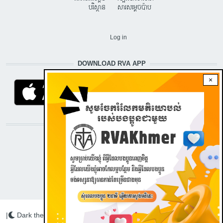
បរិស្ថាន
សារសម្តេចប៉ាប
USER ACCOUNT MENU
Log in
DOWNLOAD RVA APP
×
STAY CONNECTED WITH US!
|
Dark theme