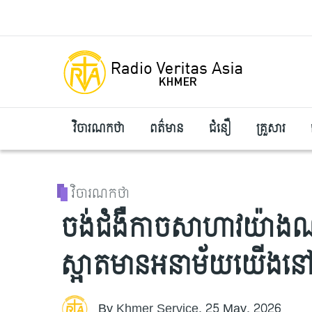
Skip to main content
វិចារណកថា
ពត៌មាន
ជំនឿ
គ្រួសារ
វិចារណកថា
ចង់ជំងឺកាចសាហាវយ៉ាង
ស្អាតមានអនាម័យយើងនៅត
By
Khmer Service
,
25 May, 2026