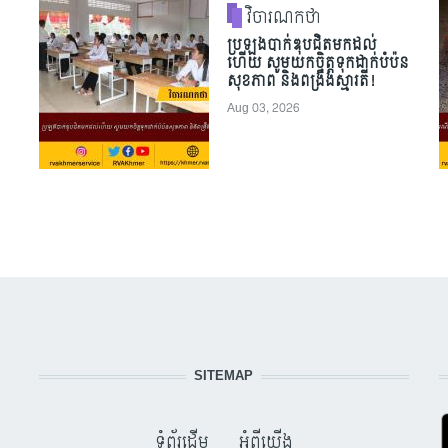
វិចារណកថា
ប្រឡងបាក់ឌុបជិតមកដល់
ហើយ សូមយកចិត្តទុកដាក់បំប៉ន
សុខភាព និងពង្រឹងស្មារតី!
Aug 03, 2026
SITEMAP
ទំព័រដើម
អំពីយើង