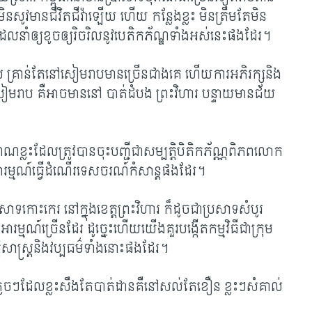
នសូវមានជីវិតជីវ៉ាឡើយ ហើយ កន្លែងខ្លះ មិនត្រឹមតែមិន​
ដែលនាំឲ្យខូចឲ្យរិចរិលនូវបេតិកភ័ណ្ឌទាំងអស់នេះផងដែរ។​
រទេស គ្រាន់តែនៅសៀមរាបមានច្រើនជាងគេ ហើយការអភិរក្សនិង
សៀមរាប គឺអាចមាននៅ បាត់ដំបង ព្រះវិហារ បន្ទាយមានជ័យ
រាណខ្លះដែលត្រូវបានចុះបញ្ជីជាសម្បត្តិបិតិកភ័ណ្ណពិភពលោក
់អារម្មណ៍ធ្វើដំណើរទេសចរណ៍កំសាន្តផងដែរ។
សាទកោះកេរ នៅក្នុងខេត្តព្រះវិហារ ក៏ដូចជាប្រសាទសំបូរ
អារម្មណ៍ច្រើនដែរ ដូច្នេះហើយយើងគួរបង្កើតកម្មវិធីជាក្រុម
រវត្តិសាស្រ្តនិងវប្បធម៌ទាំងនោះផងដែរ។
ាទតូចៗដែលខ្លះសឹងតែបាត់ដានគឺនៅសល់តែខឿន ខ្លះៗសំគាល់