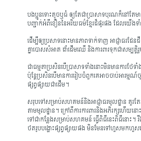
បងប្អូនទោះតូចឬធំ ឲ្យតែជាប្រាសាទបុរណក៏នៅតែមានគុណ
បញ្ជាក់អំពីខឿននៃអរិយធម៌ខ្មែរដ៏ផូរផង ដែលយើង
ដើម្បីឲ្យប្រសាទនោះមានភាពទាក់ទាញ អាជ្ញាធរដែនដ
គ្នាបោសសំអាត ដាំដើមឈើ និងការពារទុកជាសម្បត្តិ
ជាធម្មតាប្រសិនបើប្រាសាទទាំងនោះមិនមានការថែទាំងន
ប៉ុន្តែប្រសិនបើមានការរៀបចំពួកគេអាចចាប់អារម្ម
ផ្សព្វផ្សាយជាដើម​។
សរុបទៅសម្រាប់សហគមន៍និងអាជ្ញាធរមូលដ្ឋាន គួរតែ
តាមមូលដ្ឋាន។ ក្រៅពីការការពារនិងអភិរក្សហើយនោះ ក
ទៅជាកន្លែងសម្រាប់សហគមន៍ ធ្វើពិធីនេះពិធីនោះ។ ​រី
ថតរូបបង្ហោះផ្សព្វផ្សាយផង មិនមែនទៅហួសមកហ