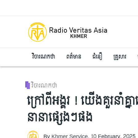
Skip to main content
វិចារណកថា
ពត៌មាន
ជំនឿ
គ្រួសារ
វិចារណកថា
ក្រៅពីអង្គរ ! យើងគួរនាំ
នានាផ្សេងៗផង
By
Khmer Service
,
10 February, 2025