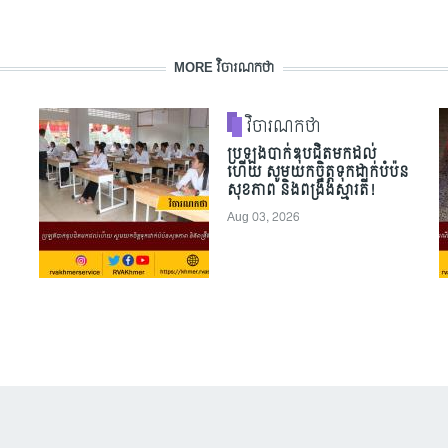
MORE វិចារណកថា
វិចារណកថា
ប្រឡងបាក់ឌុបជិតមកដល់
ហើយ សូមយកចិត្តទុកដាក់បំប៉ន
សុខភាព និងពង្រឹងស្មារតី!
Aug 03, 2026