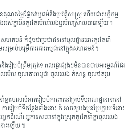
តម្លៃផ្នែកវប្បធម៌និងប្រវត្តិសាស្រ្ត ហើយជាសក្ខីកម្ម
ទាំងអស់គ្នាមិនគួរតែមើលរំលងឬមើលស្រាលបានឡើយ។​
ី សហគមន៍ ក៏ដូចជាប្រជាជននៅមូលដ្ឋាននោះគួរតែនាំ
រួមសម្រាប់បម្រើការគោរពបូជានៅក្នុងសហគមន៍។
ិងរៀបចំត្រឹមត្រូវទេ ពលរដ្ឋផ្សេងៗមិនបានចាបអារម្មណ៍ដែរ
ណ៍ចូលមើល ចូលគោរពបូជា ចូលលេង កំសាន្ត ចូលថតរូប
នាំគ្នាបោសសំអាតរៀបចំការពារនៅគ្រប់ទីបុរាណដ្ឋានានានៅ
ាររៀបចំទីកន្លែងទាំងនោះ ក៏ អាចឲ្យបងប្អូនប្រែក្លាយទីនោះ
ឯអ្នកដំណើរ អ្នកទេសចរនៅក្នុងស្រុកគួរតែនាំគ្នាចូលលេង
ួសនោះឡើយ៕