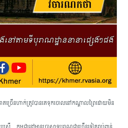
 គឺភាគច្រើនហាក់ត្រូវបានគេទុកចោលនៅកណ្តាល​ព្រៃដោយមិន
ន្ទាយស្រី​... កម្ពុជានៅមានប្រាសាទបុរាណជាច្រើនទៀតរាប់ពាន់