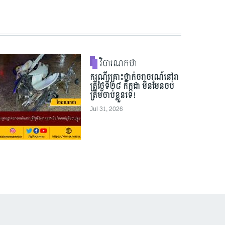
វិចារណកថា
ករណីគ្រោះថ្នាក់ចរាចរណ៍នៅរា
ត្រីថ្ងៃទី២៨ កក្កដា មិនមែនចប់
ត្រឹមចាប់ខ្លួនទេ!
Jul 31, 2026