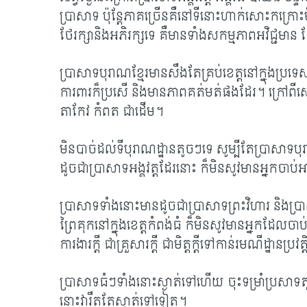
ប្រាសាទ ប៉ុន្តែភាគច្រើនគឺនៅទីនោះហាក់សោះកក្រោះមិ
ថែរក្សានិងអភិរក្សទេ គឺមានទាំងសកម្មភាពអវិជ្ជមាន 
បា្រសាទបុរាណខ្មែរមានសឹងតែគ្រប់ខេត្តនៅក្នុងប្
ការពារក៏ប្រសើ និង​​មានភាពគត់មត់ផងដែរ។ ក្រៅពី
តាកែវ កំពត ជាដើម។
មិនបាច់ដល់ទីបុរាណដ្ឋានតូចៗទេ សូម្បីតែប្រាសាទបុ
ដូចជាប្រាសាទអង្គវត្តដែរនោះ ក៏មិនសូវមានអ្នកចាប
ប្រាសាទទាំងនោះមានដូចជាប្រាសាទព្រះវិហារ និង​ប្រា
ព្រៃគុកនៅក្នុងខេត្តកំពង់ធំ ក៏មិនសូវមានអ្នកដែលចាប់
ការងារក្តី ជាគ្រួសារក្តី ជាមិត្តក្តីទៅកាន់រមណីដ្ឋានប្
ប្រាសាទធំៗទាំងនោះស្ងាត់ទៅហើយ ចុះទម្រាំប្រស
នោះវារឹតតែស្ងាត់​ទៅទៀត។