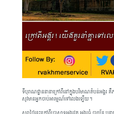
ទីបុរាណដ្ឋាននានាក្រៅពីនៅក្នុងបរិមាណតំបន់អង្គរ
សូវមានអ្នកចាប់អារម្មណ៍ទៅលេងឡើយ។
សព្វថ្ងៃនេះក្រៅពី​ប្រាសាទអង្គរវត្ត អង្គរធំ បាយ័ន ប