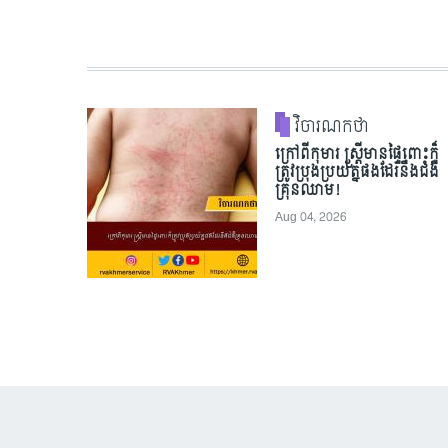
វិចារណកថា
ក្រៅពីកុមារ ស្ត្រីមានផ្ទៃពោះក៏
ត្រូវប្រុងប្រយ័ត្នផងដែរនឹងជំងឺ
គ្រុនឈាម!
Aug 04, 2026