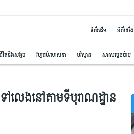
ទំព័រដើម
អំពីយើង
ជីវិតនិងសង្គម
វប្បធម៌/សាសនា
បរិស្ថាន
សារសម្តេចប៉ាប
គ្នាទៅលេងនៅតាមទីបុរាណដ្ឋាន