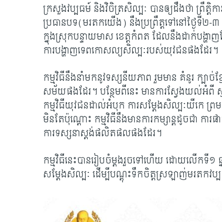
ក្រសួងវប្បធម៍ និងវិចិត្រសិល្បៈ បានឲ្យដឹងថា ព្រឹត្តិក
ប្រធានបទ(មរតកយើង) នឹងប្រព្រឹត្តទៅនៅថ្ងៃទី២-៣ ខែ
ក្នុងស្រុកបន្ទាយមាស ខេត្តកំពត ដែលនឹងដាក់បង្ហាញស
ការបង្ហាញទេពកោសល្យសិល្បៈរបស់យុវជនផងដែរ។
កម្មវិធីនឹងនាំមកនូវទស្សនីយភាព រួមមាន គំនូរ ក្បាច
សម័យផងដែរ។ បន្ថែមពីនេះ មានការស្វែងយល់អំពី ស្មូន
កម្មវិធីយុវជនដាល់អំបុក ការសម្តែងសិល្បៈយីកេ ព្
មិនតែប៉ុណ្តោះ កម្មវិធីនឹងមានការកម្សាន្តដូចជា ការផ
ការទស្សនាស្តង់ផលិតផលផងដែរ។
កម្មវិធីនេះបានរៀបចំម្តងរួចទៅហើយ ដោយលើកទី១ ឆ្ន
សម្តែងសិល្បៈ ដើម្បីបណ្ដុះទឹកចិត្តស្រឡាញ់មរតកវប្ប