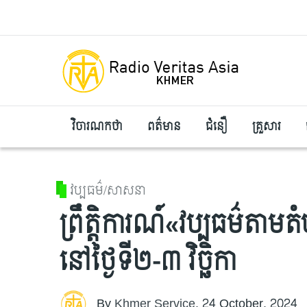
Skip to main content
វិចារណកថា
ពត៌មាន
ជំនឿ
គ្រួសារ
វប្បធម៌/សាសនា
ព្រឹត្តិការណ៍«វប្បធម៌តាមត
នៅថ្ងៃទី២-៣ វិច្ឆិកា
By
Khmer Service
,
24 October, 2024