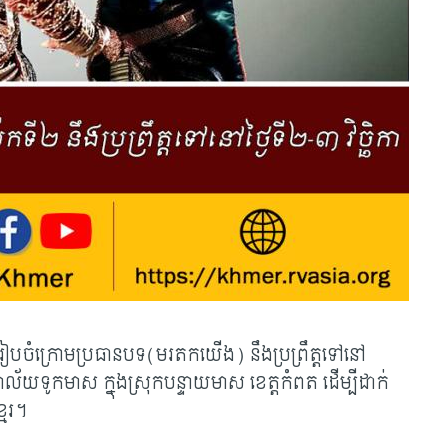
រៀបចំក្រោមប្រធានបទ(មរតកយើង) នឹងប្រព្រឹត្តទៅនៅ
ិទ្យាល័យទូកមាស ក្នុងស្រុកបន្ទាយមាស ខេត្តកំពត ដើម្បីដាក់
មែរ។