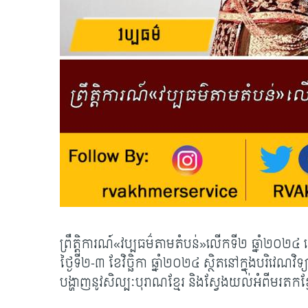
ព្រឹត្តិការណ៍
«វប្បធម៌តាមតំបន់»លើកទី២ ឆ្នាំ២០២៤ 
ថ្ងៃទី២-៣ ខែវិច្ឆិកា ឆ្នាំ២០២៤ ស្ថិតនៅក្នុងបរិវេណវ
បង្ហាញនូវសិល្បៈបុរាណខ្មែរ និងស្វែងយល់អំពីមរតកខ្