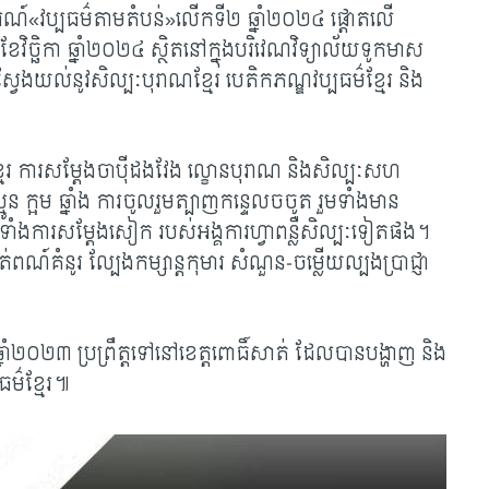
ារណ៍
«វប្បធម៌តាមតំបន់»លើកទី២ ឆ្នាំ២០២៤ ផ្តោតលើ
វិច្ឆិកា ឆ្នាំ២០២៤ ស្ថិតនៅក្នុងបរិវេណវិទ្យាល័យទូកមាស
្វែងយល់នូវសិល្បៈបុរាណខ្មែរ បេតិកភណ្ឌវប្បធម៌ខ្មែរ និង
់ខ្មែរ ការសម្តែងចាប៉ីដងវែង ល្ខោនបុរាណ និងសិល្បៈសហ
 ក្អម ឆ្នាំង ការចូលរួមត្បាញកន្ទេលចចូត រួមទាំងមាន
រមទាំងការសម្តែងសៀក របស់អង្គការហ្វាពន្លឺសិល្បៈទៀតផង។
ាត់ពណ៍គំនូរ ល្បែងកម្សាន្តកុមារ សំណួន-ចម្លើយល្បងប្រាជ្ញា
ាំ២០២៣ ប្រព្រឹត្តទៅនៅខេត្តពោធិ៍សាត់ ដែលបានបង្ហាញ និង
ធម៌ខ្មែរ៕