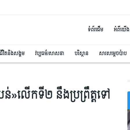
ទំព័រដើម
អំពីយើង
ជីវិតនិងសង្គម
វប្បធម៌/សាសនា
បរិស្ថាន
សារសម្តេចប៉ាប
ំបន់»លើកទី២ នឹងប្រព្រឹត្តទៅ