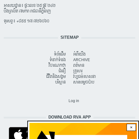
អាសយដ្ឋាន៖ ផ្ទះលេខ ២៥ ផ្លូវ ២៤២
បឹងព្រលិត ៧មករា រាជធានីភ្នំពេញ
ទូរសព្ទ៖ +៨៥៥ ១៧ ៧២៦០៦០
SITEMAP
ទំព័រដើម
អំពីយើង
ទំនាក់ទំនង
ARCHIVE
វិចារណកថា
ពត៌មាន
ជំនឿ
គ្រួសារ
ជីវិតនិងសង្គម
វប្បធម៌/សាសនា
បរិស្ថាន
សារសម្តេចប៉ាប
USER ACCOUNT MENU
Log in
DOWNLOAD RVA APP
×