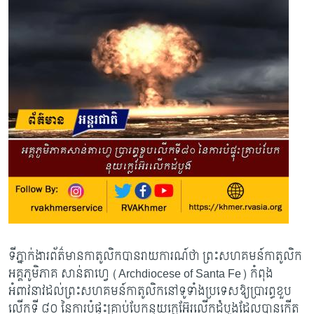
ទីភ្នាក់ងារព័ត៌មានកាតូលិកបានរាយការណ៍ថា ព្រះសហគមន៍កាតូលិក
អគ្គភូមិភាគ សាន់តាហ្វេ (
Archdiocese of Santa Fe
)
កំពុង​
អំពាវនាវ​ដល់​ព្រះសហគមន៍កាតូលិក​នៅ​ទូទាំង​ប្រទេស​ឱ្យ​ប្រារព្ធ​ខួប​
លើក​ទី ៨០ នៃ​ការ​បំផ្ទុះ​គ្រាប់បែក​នុយក្លេអ៊ែរ​លើក​ដំបូង​ដែល​បាន​កើត​