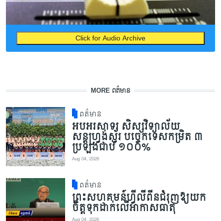
Click for Audio Archive
MORE ពត៌មាន
ពត៌មាន
អបអរសាទរ សិស្សវិទ្យាល័យ
សន្តហ្វ្រង់ស្វ័រ បច្ចេកទេសកម្រិត ៣
ប្រឡងជាប់ ១០០%
Aug 04, 2026
ពត៌មាន
ព្រះសហគមន៍ហ្វីលីពីនជំរុញឱ្យយក
ចិត្តទុកដាក់លើអាកាសធាតុ
Aug 04, 2026