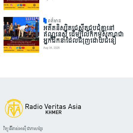
ពត៌មាន
អតីតនិស្សិតជេស្វីតជួបជុំគ្នានៅ
ឥណ្ឌូនេស៊ី ដើម្បីលើកកម្ពស់ភាពជា
អ្នកដឹកនាំដែលជំរុញដោយជំនឿ
Aug 04, 2026
វិទ្យុ វើរីតាស់អាស៊ី ជាភាសាខ្មែរ