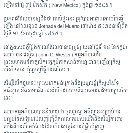
ឡើង​នៅរដ្ឋ ញូវ ម៉ិកស៊ីកូ (
New Mexico
)
ក្នុង​ឆ្នាំ
១៩៤៥
។
ប្រភពដដែលបានឲ្យដឹងថា ការបំផ្ទុះនេះ ត្រូវបានអាជ្ញាធរអាមេរិកធ្វើ
ឡើង នៅវាលខ្សាច់
Jornada del Muerto
នៅម៉ោង
៥៖២៩នាទី
ព្រឹក
ថ្ងៃទី ១៦ ខែកក្កដា ឆ្នាំ ១៩៤៥។
នៅក្នុងសេចក្តីថ្លែងការណ៍ដែលបានចេញផ្សាយនៅថ្ងៃទី ១៤ ខែកក្កដា
លោក ចន វេស្ទ័ត (
John C. Wester
)
អគ្គអភិបាលនៃ
ព្រះសហគមន៍កាតូលិកអគ្គភូមិភាគសាន់តាហ្វេ បានអញ្ជើញគ្រីស្ត
បរិស័ទនានា កុំភ្លេចព្រឹត្តិការណ៍នេះ។
ដើម្បីរំលឹកខួបនេះ ព្រះសហគមន៍គ្រោងនឹងប្រមូលផ្តុំគ្រីស្តបរិស័ទ
អធិស្ឋាន និងសមាធិឯកជនរំលឹកដល់បទពិសោធអាវុធដ៏មហាប្រល័យ
នេះ។
លោកអគ្គអភិបាលបាននិយាយថា ចូលរួមគ្នា អធិស្ឋានសម្រាប់ការ
បញ្ចប់នៃសង្រ្គាមដែលញ៉ាំញីពិភពលោករបស់យើងនិងដើម្បីការពារ
យើងពីការគំរាមកំហែងដែលកំពុងបន្តនៃការបំផ្លិចបំផ្លាញ