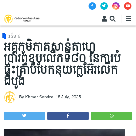
Skip to main content
ពត៌មាន
អគ្គភូមិភាគសាន់តាហ្វេ
ប្រារព្ធខួបលើកទី៨០ នៃការបំ
ផ្ទុះគ្រាប់បែកនុយក្លេអ៊ែរលើក
ដំបូង
By
Khmer Service
,
18 July, 2025