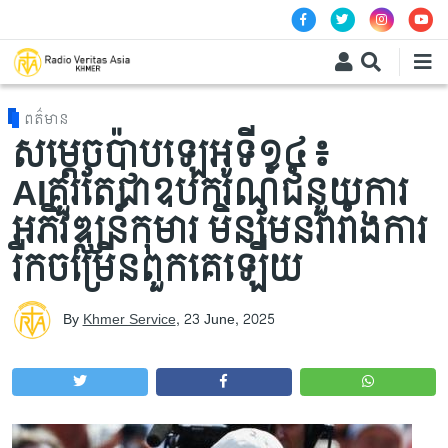
Skip to main content
ពត៌មាន
សម្តេចប៉ាបឡេអូទី១៤៖
AIគួរតែជាឧបករណ៍ជំនួយការ
អភិវឌ្ឈន៍កុមារ មិនមែនរារាំងការ
រីកចម្រើនពួកគេឡើយ
By
Khmer Service
,
23 June, 2025