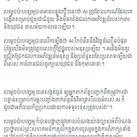
សម្តេចប៉ាបឡេអូបានមានបន្ទូលថ្មីៗនេះថា
AI
ត្រូវតែឧបករណ៍ដែលគេ
បង្កើតសម្រាប់ជួយជាជំនួយ និងមិនរារាំងដល់ការអភិវឌ្ឍន៍របស់កុមារ
និងយុវជន នាសម័យកាលនេះឡើយ។
សម្តេចប៉ាបឡេអូបានលើកឡើងថា
AI
រីកចំរើននឹងវិវត្តន៍លឿនបំផុត
ប៉ុន្តែយើងមិនត្រូវភ្លេចសេចក្តីថ្លៃថ្នូររបស់មនុស្សឡើយ ។
AI
និងមិនគួរ
ជ្រៀតជ្រែកដល់ការអភិវឌ្ឍន៍មនុស្ស និងប្រព័ន្ធសរសៃប្រសាទឡើយជា
ពិសេស ការរំខានដល់ខួរក្បាលយុវជន និងកុមារនានា។
សម្តេចប៉ាបឡេអូ បានសង្កត់ធ្ងន់ ឲ្យអ្នកពាក់ព័ន្ធបញ្ជាក់ពីតម្រូវការជា
បន្ទាន់សម្រាប់ការឆ្លុះបញ្ចាំងពាក់ព័ន្ធនឹងវិមាត្រសីលធម៌របស់
AI
ក៏
ដូចជាអភិបាលកិច្ចប្រកបដោយការទទួលខុសត្រូវរបស់វា"។
សម្តេចប៉ាបឡេអូ ក៏បានបង្ហាញនូវគោលបំណងយ៉ាងច្បាស់អំពីបំណង
ប្រាថ្នារបស់ព្រះសហគមន៍កាតូលិកក្នុងការចូលរួមក្នុងការពិភាក្សាទាំង
នេះដែលជះឥទ្ធិពលដោយផ្ទាល់ដល់គ្រួសារមនុស្សជាតិនាសម័យ