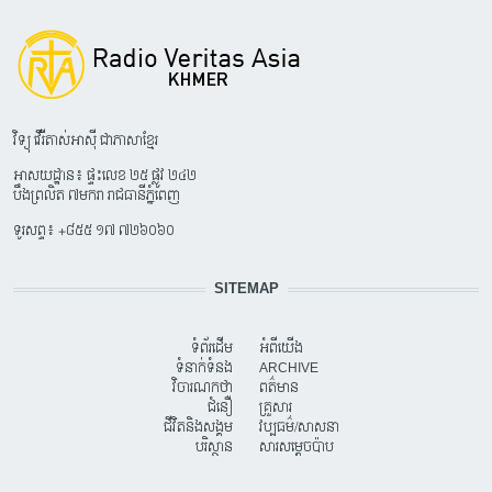
វិទ្យុ វើរីតាស់អាស៊ី ជាភាសាខ្មែរ
អាសយដ្ឋាន៖ ផ្ទះលេខ ២៥ ផ្លូវ ២៤២
បឹងព្រលិត ៧មករា រាជធានីភ្នំពេញ
ទូរសព្ទ៖ +៨៥៥ ១៧ ៧២៦០៦០
SITEMAP
ទំព័រដើម
អំពីយើង
ទំនាក់ទំនង
ARCHIVE
វិចារណកថា
ពត៌មាន
ជំនឿ
គ្រួសារ
ជីវិតនិងសង្គម
វប្បធម៌/សាសនា
បរិស្ថាន
សារសម្តេចប៉ាប