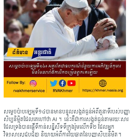
សម្តេចប៉ាបឡេអូទី១៤បានមានបន្ទូលសង្កត់ធ្ងន់អំពីតួនាទីរបស់បញ្ញា
សិប្បនិម្មិតដែលគេហៅថា
AI
។ នេះគឺជាការសង្កត់ធ្ងន់តាមរយៈសារ
ដែលទ្រង់បានផ្ញើទីកាន់សន្និសីទទីក្រុងរ៉ូមលើកទី២ ដែលអ្នក
វិទ្យាសាស្រ្តជួបជុំគ្នា និយាយអំពីការវ័យឆ្លាតនៃបញ្ញាសិប្បនិម្មិត។