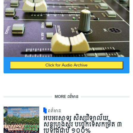
Click for Audio Archive
MORE ពត៌មាន
ពត៌មាន
អបអរសាទរ សិស្សវិទ្យាល័យ
សន្តហ្វ្រង់ស្វ័រ បច្ចេកទេសកម្រិត ៣
ប្រឡងជាប់ ១០០%