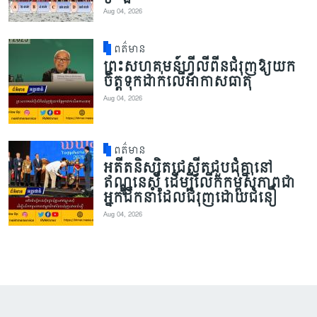
Aug 04, 2026
ពត៌មាន
ព្រះសហគមន៍ហ្វីលីពីនជំរុញឱ្យយក
ចិត្តទុកដាក់លើអាកាសធាតុ
Aug 04, 2026
ពត៌មាន
អតីតនិស្សិតជេស្វីតជួបជុំគ្នានៅ
ឥណ្ឌូនេស៊ី ដើម្បីលើកកម្ពស់ភាពជា
អ្នកដឹកនាំដែលជំរុញដោយជំនឿ
Aug 04, 2026