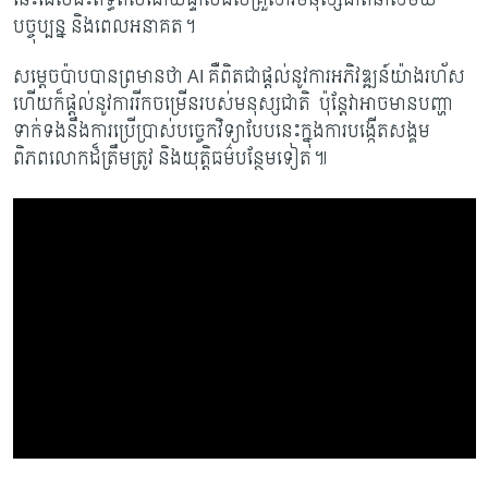
បច្ចុប្បន្ន និងពេលអនាគត។
សម្តេចប៉ាបបានព្រមានថា
AI
គឺពិតជាផ្តល់នូវការអភិវឌ្ឍន៍យ៉ាងរហ័ស
ហើយក៏ផ្តល់នូវការរីកចម្រើនរបស់មនុស្សជាតិ ប៉ុន្តែវាអាចមានបញ្ហា
ទាក់ទងនឹងការប្រើប្រាស់បច្ចេកវិទ្យាបែបនេះក្នុងការបង្កើតសង្គម
ពិភពលោកដ៏ត្រឹមត្រូវ និងយុត្តិធម៌បន្ថែមទៀត៕