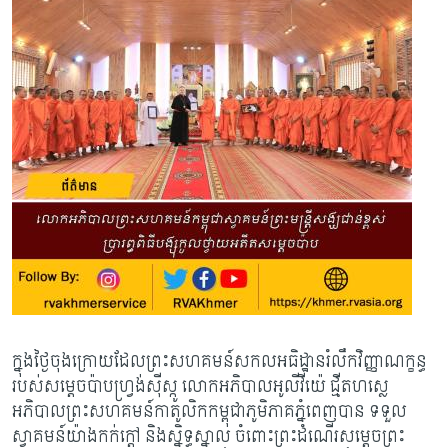
ក្នុងថ្ងៃចុងក្រោយដែលព្រះសហគមន៍សកលអធិដ្ឋានរំលឹកវិញ្ញាណក្ខន្ធ
របស់សម្តេចប៉ាបហ្វ្រង់ស៊ីស្កូ លោកអភិបាលអូលីវីយ៉េ ជ្មីតហស្លេ
អភិបាលព្រះសហគមន៍កាតូលិកកម្ពុជាភូមិភាគភ្នំពេញបាន ទទួល
ស្វាគមន៍យ៉ាងកក់ក្តៅ និងស្និទ្ធស្នាល ចំពោះព្រះដំណើរសម្ដេចព្រះ