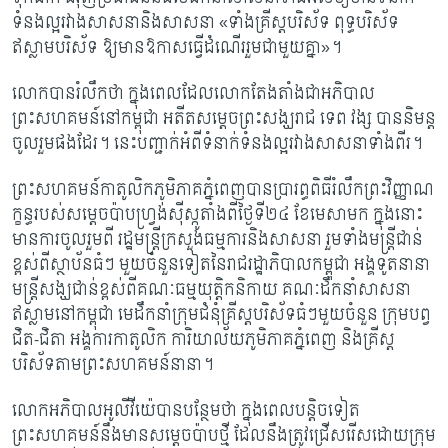
ទំនងល្អរវាងសាសនានិងសាសនា
«
ទាំងគ្រីស្តបរិស័ទ ពុទ្ធបរិស័ទ
ឥស្លាមបរិស័ទ ឱ្យមានឱកាសធ្វើដំណើររួមជាមួយគ្នា
»
។
លោក​បាន​រំលឹកថា ក្នុងពេល​ដែល​លោកតែងតាំ​ង​ជា​អភិបាល​
ព្រះសហគមន៍​នៅ​កម្ពុជា អតីត​សម្តេច​ព្រះសង្ឃរាជ ទេព​ វង្ស​ បាន​និមន្ត​
ចូលរួម​ផងដែរ។ នេះ​បញ្ជាក់​អំពី​ទំនាក់ទំនង​ល្អ​រវាង​សាសនា​ទាំងពីរ។​
ព្រះសហគមន៍កាតូលិក​ភូមិភាគ​ភ្នំពេញ​បាន​ប្រារព្ធ​ពិធី​រំលឹក​ព្រះវិញ្ញាណ​
ក្ខន្ធរបស់​​​សម្តេចប៉ាប​ហ្វ្រង់ស៊ីស្កូ​តាំង​ពីថ្ងៃទី​២៤ ខែ​មេសា​មក​ ក្នុងនោះ​​
មានការ​ចូលរួម​ពី រដ្ឋមន្ត្រីក្រសួងធម្មការនិងសាសនា រួមទាំងមន្ត្រីជាន់
ខ្ពស់ពីស្ថាប័នធំៗ មួយចំនួនទៀតនៃរាជរដ្ឋាភិបាលកម្ពុជា អង្គទូតនានា
មន្ត្រីសង្ឃជាន់ខ្ពស់ពី​គណៈធម្មយុត្តិ​កនិកាយ​ គណៈដឹកនាំសាសនា
ឥស្លាមនៅកម្ពុជា មេដឹកនាំក្រុមជំនុំគ្រីស្តបរិស័ទធំៗមួយចំនួន ក្រុមបព្វ
ជិត-ជិតា អង្គការកាតូលិក ការិយាល័យភូមិភាគភ្នំពេញ និងគ្រីស្ត
បរិស័ទតាមព្រះសហគមន៍នានា។​
លោកអភិបាលអូលីវីយ៉េ​បានបន្ថែមថា ក្នុងពេលបន្តិចទៀត
ព្រះសហគមន៍នឹងមានសម្តេចប៉ាបថ្មី ដែលនឹងត្រូវជ្រើសរើសដោយក្រុម