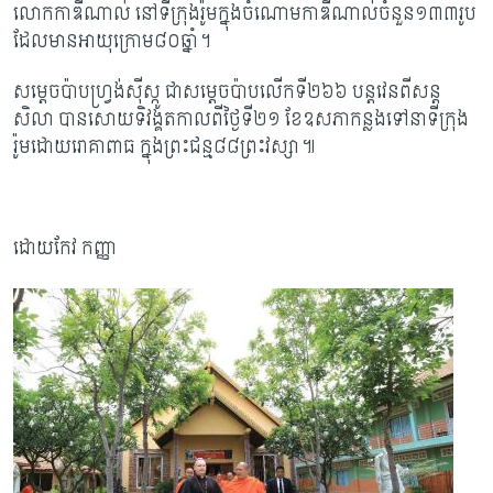
លោកកាឌីណាល់ នៅទីក្រុងរ៉ូមក្នុងចំណោមកាឌីណាល់ចំនួន១៣៣រូប
ដែលមានអាយុក្រោម៨០ឆ្នាំ។
សម្តេចប៉ាបហ្វ្រង់ស៊ីស្កូ ជាសម្តេចប៉ាបលើកទី២៦៦ បន្តវេនពីសន្ត
សិលា បានសោយទិវង្គតកាលពីថ្ងៃទី២១ ខែឧសភាកន្លងទៅនាទីក្រុង
រ៉ូមដោយរោគាពាធ ក្នុងព្រះជន្ម៨៨ព្រះវស្សា៕
ដោយកែវ កញ្ញា