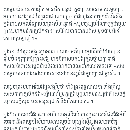
សម្តេចយ៉ន សេងយៀត មានដីកាបន្តថា ក្នុងព្រះបរមនាម សម្តេចព្រះ
អគ្គមហាសង្ឃរាជ នៃព្រះរាជាណាចក្រកម្ពុជា ក្នុងនាមពុទ្ធបរិស័ទនិង
ក្នុងនាមសកលវិទ្យាល័យព្រះសីហនុរាជ
«
សូមចូលរួមរំលែកទុក្ខជាមួយ
ព្រះសហគមន៍កាតូលិកទាំងអស់ដែលបានបាត់បង់សម្តេចប៉ាបជាទី
គោរពស្រឡាញ់។
»
ក្នុងនោះដែរព្រះអង្គ សូមអរគុណលោកអភិបាលអូលីវីយ៉េ ដែលបាន
រៀបចំអនុញ្ញាតឱ្យព្រះសង្ឃមានឱកាសមកបង្សុកូលថ្វាយព្រះរាជ
កុសលចំពោះសម្តេចប៉ាបដែលលោកបានលាចាកលោកនេះទៅ
«
សូម
សម្តេចបានយាងទៅសោយសុខនៅឋានសួគ៌ជាមួយព្រះជាម្ចាស់
»
។
សម្ដេចព្រះមហាអរិយវង្សសង្ឃឹមថា ទាំងព្រះពុទ្ធសាសនា ទាំងគ្រីស្ត​
សាសនាកាតូលិកនឹង
«
ធ្វើដំណើររួមគ្នាក្នុងបុព្វហេតុមនុស្សជាតិ សេចក្តី
ល្អ សេចក្តីសុខរបស់មនុស្សជាតិ និងពិភពលោក
»
។
ក្នុងឱកាសនោះដែរ លោកអភិបាលអូលីវីយ៉េ មានប្រសាសន៍ផងដែរអំពី
ចេតនានិងទស្សនវិស័យរបស់សម្តេចប៉ាបហ្វ្រង់ស៊ីស្កូដែលយកចិត្ត
ទុកដាក់ ជំរុញប្រជាជននិងមេដឹកនាំសាសនាទាំងអស់ឲ្យមានទំនាក់