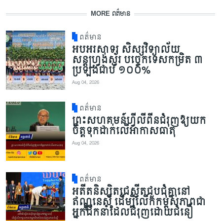
MORE ពត៌មាន
ពត៌មាន
អបអរសាទរ សិស្សវិទ្យាល័យ
សន្តហ្វ្រង់ស្វ័រ បច្ចេកទេសកម្រិត ៣
ប្រឡងជាប់ ១០០%
Aug 04, 2026
ពត៌មាន
ព្រះសហគមន៍ហ្វីលីពីនជំរុញឱ្យយក
ចិត្តទុកដាក់លើអាកាសធាតុ
Aug 04, 2026
ពត៌មាន
អតីតនិស្សិតជេស្វីតជួបជុំគ្នានៅ
ឥណ្ឌូនេស៊ី ដើម្បីលើកកម្ពស់ភាពជា
អ្នកដឹកនាំដែលជំរុញដោយជំនឿ