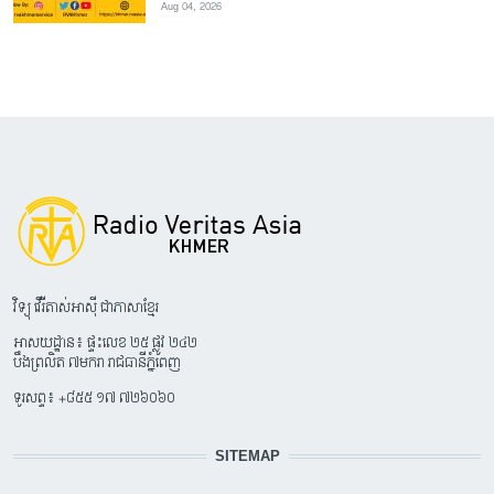
Aug 04, 2026
វិទ្យុ វើរីតាស់អាស៊ី ជាភាសាខ្មែរ
អាសយដ្ឋាន៖ ផ្ទះលេខ ២៥ ផ្លូវ ២៤២
បឹងព្រលិត ៧មករា រាជធានីភ្នំពេញ
ទូរសព្ទ៖ +៨៥៥ ១៧ ៧២៦០៦០
SITEMAP