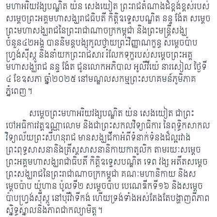
មហាអរិយវង្សបណ្ឌិត យ៉ន សេងយៀត ព្រះរាជតំណាងដ៏ខ្ពង់ខ្ពស់របស់
សម្តេចព្រះអគ្គមហាសង្ឃរាជធិបតី កិត្តិឧទ្ទេសបណ្ឌិត នន្ទ ង៉ែត សម្តេច
ព្រះមហាសង្ឃរាជនៃព្រះរាជាណាចក្រកម្ពុជា និងព្រះមន្ត្រីសង្ឃ
ចំនួន៤២អង្គ បាននិមន្តបង្សុកូលថ្វាយព្រះវិញ្ញាណក្ខន្ធ សម្តេចប៉ាប
ហ្វ្រង់ស៊ីស្កូ និងនាំយកព្រះរាជសារ រំលែកទុក្ខរបស់សម្តេចព្រះអគ្គ
មហាសង្ឃរាជ នន្ទ ង៉ែត ជូនលោក​អភិបាល អូលីវីយ៉េ នារសៀល ថ្ងៃទី
៤ ខែឧសភា ឆ្នាំ២០២៥ នៅមណ្ឌលសកម្មព្រះសហគមន៍ភូមិភាគ
ភ្នំពេញ។
សម្ដេចព្រះមហាអរិយវង្សបណ្ឌិត យ៉ន សេងយៀត ជាព្រះ
ចៅអធិការវត្តឧណ្ណាលោម និងជាព្រះសកលវិទ្យាធិការ នៃពុទ្ធិកសាកល
វិទ្យាល័យព្រះសីហនុរាជ មានសង្ឃដីកាអំពីទំនាក់ទំនងដ៏ល្អរវាង
ព្រះពុទ្ធសាសនានិងគ្រីស្តសាសនានិកាយកាតូលិក តាមរយៈសម្ដេច
ព្រះអគ្គមហាសង្ឃរាជាធិបតី កិត្តិឧទ្ទេសបណ្ឌិត ទេព វង្ស អតីតសម្តេច
ព្រះសង្ឃរាជនៃព្រះរាជាណាចក្រកម្ពុជា គណៈមហានិកាយ និងស
ម្តេចប៉ាប យ៉ូហាន ប៉ូលទី២ សម្តេចប៉ាប បេណេឌីកទី១៦ និងសម្តេច
ប៉ាបហ្វ្រង់ស៊ីស្កូ នៅបុរីវ៉ាទីកង់ ហើយទ្រង់ទាំងអស់តែងតែបង្ហាញពីភាព
ស្និទ្ធស្នាលនិងភាព​ជាកល្យាមិត្ត។