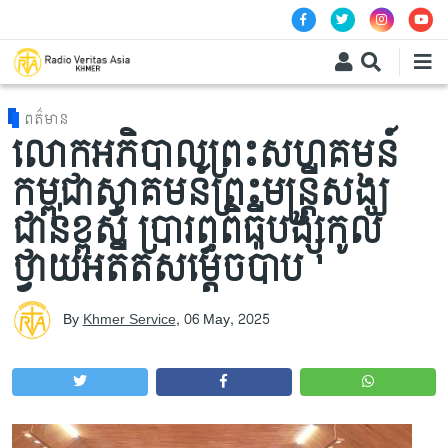
Skip to main content
ពត៌មាន
លោកអភិបាលព្រះសហគមន៍
កម្ពុជាស្វាគមន៍ព្រះមន្ត្រីសង្ឃ
ជាន់ខ្ពស់ ប្រារព្ធពិធីបង្សុកូល
ថ្វាយអតីតសម្តេចប៉ាប
By
Khmer Service
,
06 May, 2025