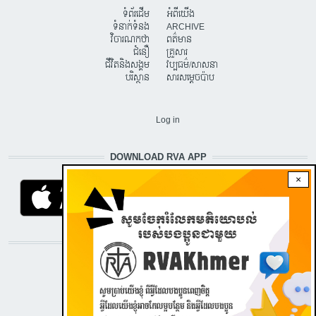
ទំព័រដើម
អំពីយើង
ទំនាក់ទំនង
ARCHIVE
វិចារណកថា
ពត៌មាន
ជំនឿ
គ្រួសារ
ជីវិតនិងសង្គម
វប្បធម៌/សាសនា
បរិស្ថាន
សារសម្តេចប៉ាប
USER ACCOUNT MENU
Log in
DOWNLOAD RVA APP
×
STAY CONNECTED WITH US!