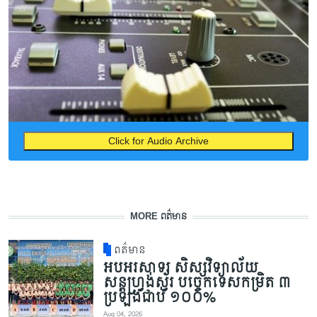
Click for Audio Archive
MORE ពត៌មាន
ពត៌មាន
អបអរសាទរ សិស្សវិទ្យាល័យ
សន្តហ្វ្រង់ស្វ័រ បច្ចេកទេសកម្រិត ៣
ប្រឡងជាប់ ១០០%
Aug 04, 2026