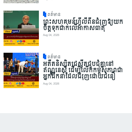
ពត៌មាន
ព្រះសហគមន៍ហ្វីលីពីនជំរុញឱ្យយក
ចិត្តទុកដាក់លើអាកាសធាតុ
Aug 04, 2026
ពត៌មាន
អតីតនិស្សិតជេស្វីតជួបជុំគ្នានៅ
ឥណ្ឌូនេស៊ី ដើម្បីលើកកម្ពស់ភាពជា
អ្នកដឹកនាំដែលជំរុញដោយជំនឿ
Aug 04, 2026