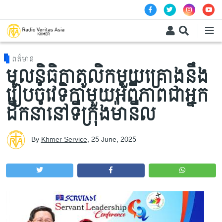
Skip to main content
ពត៌មាន
មូលនិធិ​កាតូលិកមួយគ្រោងនឹង
រៀបចំវេទិកាមួយអំពីភាព​ជា​អ្នក​
ដឹកនាំ​នៅ​ទីក្រុង​ម៉ានីល
By
Khmer Service
,
25 June, 2025