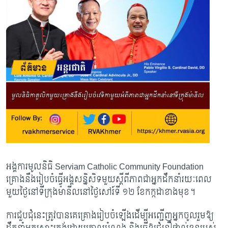
អង្គការមូលនិធិ
Serviam Catholic Community Foundation
គ្រោងនឹងរៀបចំធ្វើអង្គសន្និសិទមួយស្តីពីភាពជាអ្នកដឹកនាំរយៈពេល
មួយថ្ងៃនៅទីក្រុងម៉ានីលនៅថ្ងៃសៅរ៍ទី ១២ ខែកក្កដាខាងមុខ។
ការជួបជុំនេះត្រូវបានគេគ្រោងរៀបចំឡើងដើម្បីអញ្ជើញអ្នកចូលរួមឱ្យ