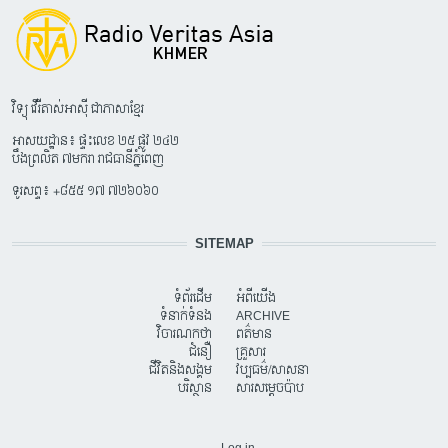
វិទ្យុ វើរីតាស់អាស៊ី ជាភាសាខ្មែរ
អាសយដ្ឋាន៖ ផ្ទះលេខ ២៥ ផ្លូវ ២៤២
បឹងព្រលិត ៧មករា រាជធានីភ្នំពេញ
ទូរសព្ទ៖ +៨៥៥ ១៧ ៧២៦០៦០
SITEMAP
ទំព័រដើម
អំពីយើង
ទំនាក់ទំនង
ARCHIVE
វិចារណកថា
ពត៌មាន
ជំនឿ
គ្រួសារ
ជីវិតនិងសង្គម
វប្បធម៌/សាសនា
បរិស្ថាន
សារសម្តេចប៉ាប
USER ACCOUNT MENU
Log in