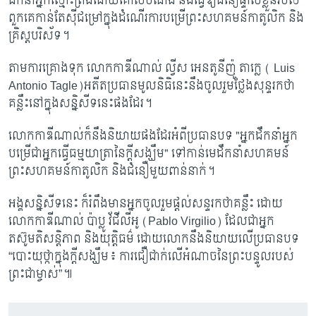
ដឹកនាំអ្នកស្មោះត្រង់ដោយគោលបំណង និងធ្វើឱ្យជំនឿផ្ទាល់ខ្លួនរបស់
ពួកគេកាន់តែស៊ីជម្រៅក្នុងដំណើរការបម្រើព្រះសហគមន៍កាតូលិក និង
គ្រិស្តបរិស័ទ។
តាមការគ្រោងទុក លោកកាឌីណាល់ ល្វីស អេនតូនីញ៉ូ តាក្លេ (
Luis
Antonio Tagle)
អតីតប្រធានមូលនិធិនេះនឹងចូលរួមថ្លែងសុន្ទរកថា
គន្លឹះនៅក្នុងសន្និសីទនេះផងដែរ។
លោកកាឌីណាល់​ក៏​នឹង​និយាយ​ផងដែរ​អំពី​ប្រធានបទ "​អ្នកដឹកនាំ​អ្នក​
បម្រើ​ជា​អ្នក​ធ្វើ​ធម្មយាត្រា​នៃ​ក្តីសង្ឃឹម​" ទៅកាន់​មេដឹកនាំ​សហគមន៍​
ព្រះសហគមន៍កាតូលិក និង​ជំនឿ​មួយពាន់​នាក់។
អង្គសន្និសីទនេះ ក៏រំពឹងមានអ្នកចូលរួមផ្តល់សន្ទរកថាគន្លឹះ ដោយ
លោកកាឌីណាល់ ប៉ាប្លូ វ័ជីលីអូ (
Pablo Virgilio)
ដែលជាអ្នក
តស៊ូមតិសន្តិភាព និងយុត្តិធម៌ ដោយលោកនឹងនិយាយលើប្រធានបទ
“បោះយុថ្កាក្នុងក្តីសង្ឃឹម៖ ការជឿជាក់លើអំណាចនៃព្រះបន្ទូលរបស់
ព្រះជាម្ចាស់”៕