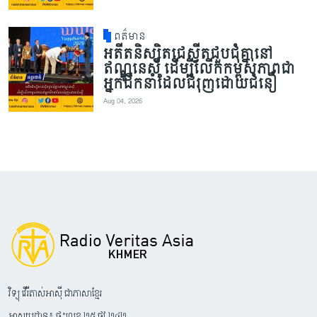
ពត៌មាន
អតីតនិស្សិតជេស្វីតជួបជុំគ្នានៅ
ឥណ្ឌូនេស៊ី ដើម្បីលើកកម្ពស់ភាពជា
អ្នកដឹកនាំដែលជំរុញដោយជំនឿ
Aug 04, 2026
វិទ្យុ វើរីតាស់អាស៊ី ជាភាសាខ្មែរ
អាសយដ្ឋាន៖ ផ្ទះលេខ ២៥ ផ្លូវ ២៤២