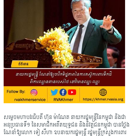
សម្តេចមហាបវរធិបតី ហ៊ុន ម៉ាណែត នាយករដ្ឋមន្ដ្រីនៃកម្ពុជា និងជា
អនុប្រធានទី១ នៃសមាជិកអតីតយុទ្ធជន និងនិវត្តជនកម្ពុជា បានថ្លែង
ណែនាំឱ្យលោក ទៀ សីហា ឧបនាយករដ្ឋមន្ត្រី រដ្ឋមន្ត្រីក្រសួងការពារ