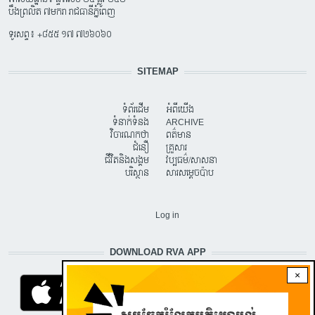
បឹងព្រលិត ៧មករា រាជធានីភ្នំពេញ
ទូរសព្ទ៖ +៨៥៥ ១៧ ៧២៦០៦០
SITEMAP
ទំព័រដើម
អំពីយើង
ទំនាក់ទំនង
ARCHIVE
វិចារណកថា
ពត៌មាន
ជំនឿ
គ្រួសារ
ជីវិតនិងសង្គម
វប្បធម៌/សាសនា
បរិស្ថាន
សារសម្តេចប៉ាប
USER ACCOUNT MENU
Log in
DOWNLOAD RVA APP
×