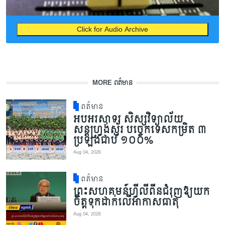
Click for Audio Archive
MORE ពត៌មាន
ពត៌មាន
អបអរសាទរ សិស្សវិទ្យាល័យ
សន្តហ្វ្រង់ស្វ័រ បច្ចេកទេសកម្រិត ៣
ប្រឡងជាប់ ១០០%
Aug 04, 2026
ពត៌មាន
ព្រះសហគមន៍ហ្វីលីពីនជំរុញឱ្យយក
ចិត្តទុកដាក់លើអាកាសធាតុ
Aug 04, 2026