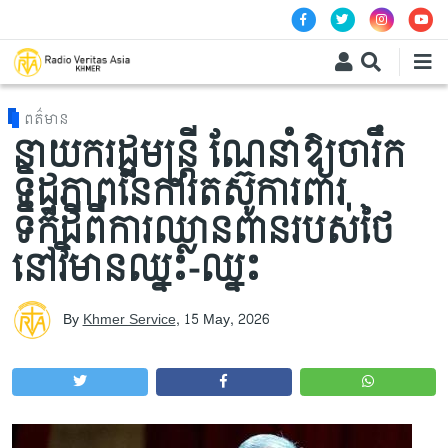
Skip to main content
ពត៌មាន
នាយករដ្ឋមន្ត្រី ណែនាំឱ្យចារឹក
ទិដ្ឋភាពនៃការតស៊ូការពារ
ទឹកដីពីការឈ្លានពានរបស់ថៃ
នៅវិមានឈ្នះ-ឈ្នះ
By
Khmer Service
,
15 May, 2026