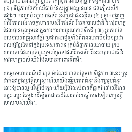
សៀមរាប និងនៅផ្លូវថ្មើជើង វ៉កស្ទ្រីត ដោយឱ្យឆ្លាក់ទិដ្ឋភាព៣ មាន
(១) ទិដ្ឋភាពនៃការឈឺឆាប់ នៃសង្គ្រាមឈ្លានពាន ជនភៀសសឹក
ផ្សេងៗ ការស្លាប់ របួស កងទ័ព និងប្រជាជនស៊ីវិល (២) ឆ្លាក់បង្ហាញ
អំពីវីរភាពអង់អាចក្លាហានរបស់វីរកងទ័ព វីរនគរបាលជាតិ វីរអាវុធហត្ថ
ដែលបានចូលរួមនៅក្នុងការការពារបូរណភាពទឹកដី (៣) រូបភាពនៃ
ចលនាមហាគ្រួសារខ្មែរ ប្រជាពលរដ្ឋទូទាំងពិភពលោកមិនមែនប្រជា
ពលរដ្ឋខ្មែរតែនៅក្នុងប្រទេសនោះទេ គ្រប់និន្នាការនយោបាយ គ្រប់
សាសនា ដែលបានចូលរួមគាំទ្រទៅដល់វីរកងទ័ព វីរនគរបាលជាតិ វីរ
អាវុធហត្ថរបស់យើងដែលបានការពារទឹកដី។
សម្តេចមហាបវរធិបតី ហ៊ុន ម៉ាណែត បានបន្ថែមថា ទិដ្ឋភាព ៣នេះ ត្រូវ
ដាក់នៅក្នុងប្រវត្តិសាស្ត្រ ហើយយើងធ្វើរូបភាពគំនូរ និងរក្សារូបគំនូរ
នោះឱ្យបានល្អ ដើម្បីថែរក្សា ហើយអ្វីដែលសំខាន់គឺឆ្លាក់វានៅលើវិមាន
ឈ្នះ-ឈ្នះ តែម្ដង ដើម្បីទុកជាគេដំណែររាប់រយឆ្នាំតទៅទៀតជាប្រវត្តិ
សាសរបស់យើង៕