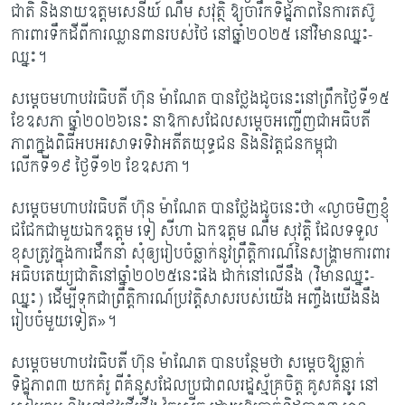
ជាតិ និងនាយឧត្តមសេនីយ៍ ណឹម សវុត្ថិ ឱ្យចារឹកទិដ្ឋភាពនៃការតស៊ូ
ការពារទឹកដីពីការឈ្លានពានរបស់ថៃ នៅឆ្នាំ២០២៥ នៅវិមានឈ្នះ-
ឈ្នះ។
សម្តេចមហាបវរធិបតី ហ៊ុន ម៉ាណែត បានថ្លែងដូចនេះនៅព្រឹកថ្ងៃទី១៥
ខែឧសភា ឆ្នាំ២០២៦នេះ នាឱកាសដែលសម្តេចអញ្ជើញជាអធិបតី
ភាពក្នុងពិធីអបអរសាទរទិវាអតីតយុទ្ធជន និងនិវត្តជនកម្ពុជា
លើកទី១៩ ថ្ងៃទី១២ ខែឧសភា។
សម្តេចមហាបវរធិបតី ហ៊ុន ម៉ាណែត បានថ្លែងដូចនេះថា
«ល្ងាចមិញខ្ញុំ
ជជែកជាមួយឯកឧត្តម ទៀ សីហា ឯកឧត្តម ណឹម សុវត្តិ ដែលទទួល
ខុសត្រូវក្នុងការដឹកនាំ សុំឲ្យរៀបចំឆ្លាក់នូវព្រឹត្តិការណ៍នៃសង្គ្រាមការពារ
អធិបតេយ្យជាតិនៅឆ្នាំ២០២៥នេះផង ដាក់នៅលើនឹង (វិមានឈ្នះ-
ឈ្នះ) ដើម្បីទុកជាព្រឹត្តិការណ៍ប្រវត្តិសាសរបស់យើង អញ្ចឹងយើងនឹង
រៀបចំមួយទៀត»។
សម្តេចមហាបវរធិបតី ហ៊ុន ម៉ាណែត បានបន្ថែមថា សម្តេចឱ្យឆ្លាក់
ទិដ្ឋភាព៣ យកគំរូ ពីគំនូសដែលប្រជាពលរដ្ឋស្ម័គ្រចិត្ត គូសគំនុូរ នៅ