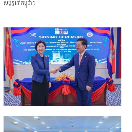
សម្ព័ន្ធនៅកម្ពុជា។