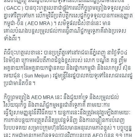
និងហិរញ្ញវត្ថុ និងរដ្ឋបាលគយទូទៅនៃសាធារណរដ្ឋប្រជាមានិតចិន
(GACC) បានចុះហត្ថលេខាជាផ្លូវការលើកិច្ចព្រមព្រៀងទទួលស្គាល់
គ្នាទៅវិញទៅមក លើកម្មវិធីប្រតិបត្តិករសេដ្ឋកិច្ចទទួលបានការអនុញ្ញាត
កម្ពុជា-ចិន (AEO MRA)។ សមិទ្ធផលដ៏សំខាន់នេះ មាន
គោលបំណងបន្តសម្រួលដល់ការធ្វើពាណិជ្ជកម្មទ្វេភាគីរវាងប្រទេស
ទាំងពីរ។
ពិធីចុះហត្ថលេខានេះ បានប្រព្រឹត្តទៅនៅរាជធានីភ្នំពេញ នាថ្ងៃទី០៤
ខែមិថុនា ក្រោមអធិបតីភាពដ៏ខ្ពង់ខ្ពស់របស់ លោក បណ្ឌិត គន្ធ ញឹម
អគ្គនាយកនៃអគ្គនាយកដ្ឋានគយ និងរដ្ឋាករកម្ពុជា និងលោកស្រី ស៊ុន
មេយជុន (
Sun Meijun) រដ្ឋមន្ត្រីនៃរដ្ឋបាលគយទូទៅនៃសាធារណរដ្ឋ
ប្រជាមានិតចិន។
កិច្ចព្រមព្រៀង
AEO MRA នេះ នឹងជួយគាំទ្រ និងសម្រួលដល់
វិស័យធុរកិច្ច និងពាណិជ្ជកម្មអន្តរជាតិទ្វេភាគី តាមរយៈការ
ធ្វើឱ្យសាមញ្ញនូវនីតិវិធីគយ។ យន្តការនេះនឹងត្រូវអនុវត្តឡើងតាមរយៈ
ការកាត់បន្ថយការត្រួតពិនិត្យរូបវន្តទំនិញ និងការពន្លឿនការបំពេញ
បែបបទគយ សម្រាប់ក្រុមហ៊ុនដែលមានអនុលោមភាពខ្ពស់។ បច្ចុប្បន្ន
នេះ កម្ពុជាមានក្រុមហ៊ុនទទួលបានវិញ្ញាបនបត្រ AEO ចំនួន ១១ ក្រុម