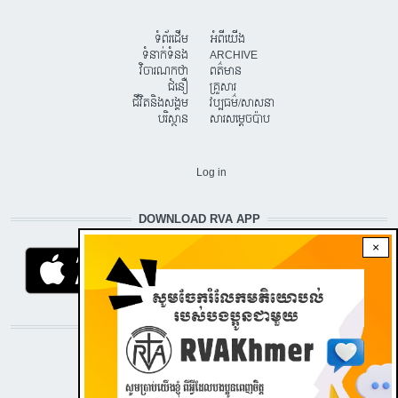
ទំព័រដើម
អំពីយើង
ទំនាក់ទំនង
ARCHIVE
វិចារណកថា
ពត៌មាន
ជំនឿ
គ្រួសារ
ជីវិតនិងសង្គម
វប្បធម៌/សាសនា
បរិស្ថាន
សារសម្តេចប៉ាប
USER ACCOUNT MENU
Log in
DOWNLOAD RVA APP
×
STAY CONNECTED WITH US!