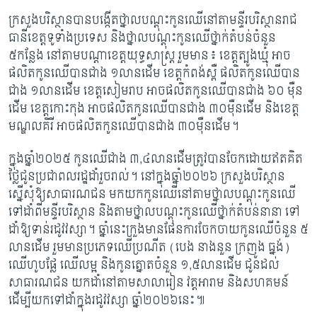
ក្រសួងបរិស្ថានបានបង្កើតថ្នាលបណ្តុះកូនឈើនៅតាមន្ទីរបរិស្ថានរាជ
ធានីខេត្តទូទាំងប្រទេស និងថ្នាលបណ្តុះកូនឈើថ្នាក់តំបន់ចំនួន
៥កន្លែង នៅតាមបណ្តាខេត្តយុទ្ធសាស្ត្រ រួមមាន៖ ខេត្តត្បូងឃ្មុំ អាច
ផលិតកូនឈើបានជាង ១លានដើម ខេត្តកំពង់ស្ពឺ ផលិតកូនឈើបាន
ជាង ១លានដើម ខេត្តសៀមរាប អាចផលិតកូនឈើបានជាង ៦០ ម៉ឺន
ដើម ខេត្តកោះកុង អាចផលិតកូនឈើបានជាង ៣០ម៉ឺនដើម និងខេត្ត
មណ្ឌលគិរី អាចផលិតកូនឈើបានជាង ៣០ម៉ឺនដើម។
ក្នុងឆ្នាំ២០២៥ កូនឈើជាង ៣
,៤លានដើមត្រូវបានចែកដោយឥតគិត
ថ្លៃជូនប្រជាពលរដ្ឋដាំរួចរាល់។ នៅក្នុងឆ្នាំ២០២៦ ក្រសួងបរិស្ថាន
ស្នើសុំឱ្យសាធារណជន មកយកកូនឈើនៅតាមថ្នាលបណ្តុះកូនឈើ
ទៅដាំពីមន្ទីរបរិស្ថាន និងតាមថ្នាលបណ្តុះកូនឈើថ្នាក់តំបន់នានា ទៅ
ដាំឱ្យទាន់រដូវវស្សា។ ឆ្នាំនេះក្រួងមានផែនការចែកចាយកូនឈើចំនួន ៥
លានដើម រួមមានប្រភេទឈើប្រណីត (បេង នាងនួន ក្រញូង ធ្នង់)
ឈើហូបផ្លែ ឈើលម្អ និងកូនត្នោតចំនួន ១,៥លានដើម ជូនដល់
សាធារណជន យកដាំនៅតាមសាលារៀន វត្តអារាម និងសហគមន៍
ដើម្បីយកទៅដាំក្នុងរដូវវស្សា ឆ្នាំ២០២៦នេះ៕