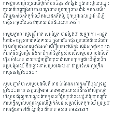
តាមថ្នាលបណ្តុះកូនឈើថ្នាក់តំបន់ចំនួន ៥កន្លែង ក្នុងនោះថ្នាលបណ្តុះ
កូនឈើខេត្តត្បូងឃ្មុំ បានបណ្តុះបានកូនចម្រុះបានជាង ១លានដើម
និងគ្រោងចែកកកូនឈើ ដោយឥតគិតថ្លៃ ជូនប្រជាពលរដ្ឋដាំ ដើម្បី
បង្កើនគម្របបៃតង ជាប្រយោជន៍ដល់សហគមន៍។
ជាមួយគ្នានេះ រដ្ឋមន្រ្តី អ៊ាង សុផល្លែត បានថ្លែងថា យុទ្ធនាការ
«ពន្លក
បៃតង» យុទ្ធនាការទ្រង់ទ្រាយធំ ក្នុងការចែកជូនកូនឈើដោយឥតគិត
ថ្លៃ ដល់ប្រជាពលរដ្ឋទាំងអស់ ដើម្បីយកទៅដាំក្នុង រដូវវស្សាឆ្នាំ២០២៦
គឺជាគំនិតផ្ដួចផ្ដើម និងការដឹកនាំដ៏ខ្ពង់ខ្ពស់របស់សម្តេចមហាបវរធិបតី
ហ៊ុន ម៉ាណែត នាយករដ្ឋមន្ត្រីនៃព្រះរាជាណាចក្រកម្ពុជា ដើម្បីពង្រីក
គម្របព្រៃឈើ និងឆ្ពោះទៅសម្រេចគោលដៅ ជាប្រទេសអព្យាក្រឹត
កាបូននៅឆ្នាំ២០៥០។
សូមបញ្ជាក់ថា សម្តេចបវរធិបតី ហ៊ុន ម៉ាណែត នៅក្នុងពិធីបុណ្យទន្លេ
ឆ្នាំ២០២៣ នៅខេត្តសៀមរាម បានមានប្រសាសន៍ដឹកនាំដល់ក្រសួង
បរិស្ថាន ជំរុញការបណ្តុះ ចែកកូនឈើជូនប្រជាពលរដ្ឋដាំឱ្យបានច្រើន
ការបង្កើតថ្នាលបណ្តុះកូនឈើថ្នាក់តំបន់ សម្រាប់ចែកកូនឈើ ជូនប្រជា
ពលរដ្ឋយកទៅដាំ ស្តារព្រៃ ដាំនៅតាមសហគមន៍នានា។