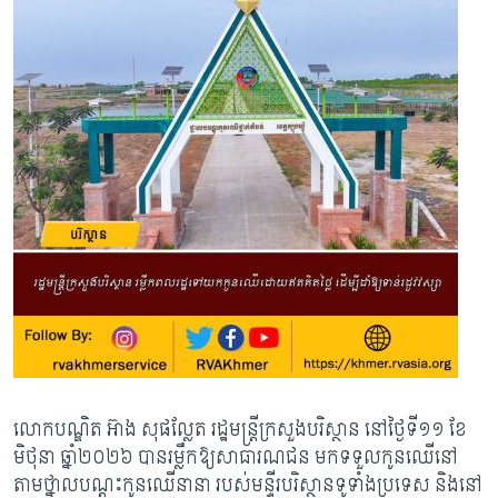
​លោកបណ្ឌិត អ៊ាង សុផល្លែត រដ្ឋមន្រ្តីក្រសួងបរិស្ថាន នៅថ្ងៃទី១១ ខែ
មិថុនា ឆ្នាំ២០២៦ បានរម្លឹកឱ្យសាធារណជន មកទទួលកូនឈើនៅ
តាមថ្នាលបណ្តុះកូនឈើនានា របស់មន្ទីរបរិស្ថានទូទាំងប្រទេស និងនៅ