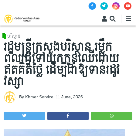
Skip to main content
បរិស្ថាន
រដ្ឋមន្ត្រីក្រសួងបរិស្ថាន រម្លឹក
ពលរដ្ឋទៅយកកូនឈើដោយ
ឥតគិតថ្លៃ ដើម្បីដាំឱ្យទាន់រដូវ
វស្សា
By
Khmer Service
,
11 June, 2026