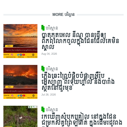
MORE បរិស្ថាន
បរិស្ថាន
បាតុភូតអេល នីណូ បានធ្វើឲ្យ
ពិភពលោកចូលក្នុងដែនដែលគេមិន
ស្គាល់
Aug 04, 2026
បរិស្ថាន
ភ្លើងឆេះព្រៃបំផ្លិចបំផ្លាញអឺរ៉ុប
អេស្ប៉ាញ ព័រទុយហ្គាល់ និងបារាំង
ស្ថិតនៅជួរមុខ
Jul 28, 2026
បរិស្ថាន
រកឃើញសំបុកគ្រៀល នៅក្នុងដែន
ជម្រកសត្វព្រៃឡំផាត់ ក្នុងដើមរដូវពង