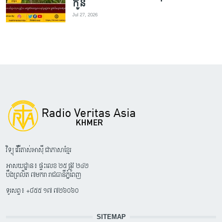
កូន
Jul 27, 2026
វិទ្យុ វើរីតាស់អាស៊ី ជាភាសាខ្មែរ
អាសយដ្ឋាន៖ ផ្ទះលេខ ២៥ ផ្លូវ ២៤២
បឹងព្រលិត ៧មករា រាជធានីភ្នំពេញ
ទូរសព្ទ៖ +៨៥៥ ១៧ ៧២៦០៦០
SITEMAP